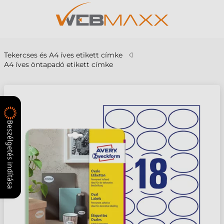
Tekercses és A4 íves etikett címke
A4 íves öntapadó etikett címke
Beszélgetés indítása