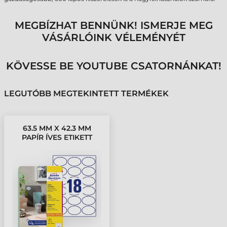
MEGBÍZHAT BENNÜNK! ISMERJE MEG
VÁSÁRLÓINK VÉLEMÉNYÉT
KÖVESSE BE YOUTUBE CSATORNÁNKAT!
LEGUTÓBB MEGTEKINTETT TERMÉKEK
63.5 MM X 42.3 MM
PAPÍR ÍVES ETIKETT
CÍMKE AVERY
ZWECKFORM FEHÉR (
10 ÍV/DOBOZ )