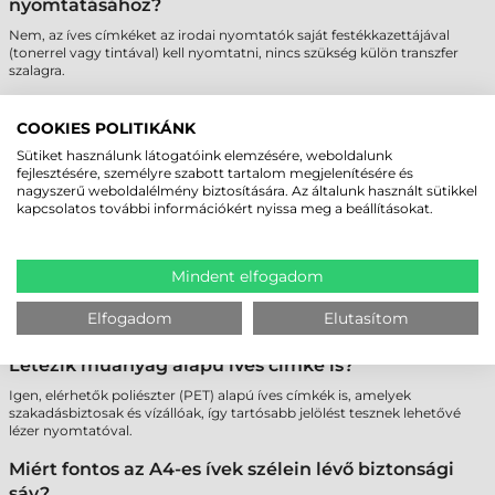
nyomtatásához?
Nem, az íves címkéket az irodai nyomtatók saját festékkazettájával
(tonerrel vagy tintával) kell nyomtatni, nincs szükség külön transzfer
szalagra.
Hogyan tudom pontosan beállítani a nyomtatási
COOKIES POLITIKÁNK
képet az A4-es íven?
Sütiket használunk látogatóink elemzésére, weboldalunk
A legnépszerűbb szoftverek (pl. MS Word) tartalmaznak előre beállított
fejlesztésére, személyre szabott tartalom megjelenítésére és
sablonokat a legtöbb mérethez. Emellett számos ingyenes online
nagyszerű weboldalélmény biztosítására. Az általunk használt sütikkel
tervező is elérhető a pontos pozicionáláshoz.
kapcsolatos további információkért nyissa meg a beállításokat.
Nem fog leválni a címke a lézer nyomtató
belsejében a hőtől?
Mindent elfogadom
A minőségi íves címkék ragasztója speciálisan hőálló, így a lézer
nyomtatók fixálóműve nem tesz kárt bennük, és nem okoz
Elfogadom
Elutasítom
ragasztómaradványokat a gépben.
Létezik műanyag alapú íves címke is?
Igen, elérhetők poliészter (PET) alapú íves címkék is, amelyek
szakadásbiztosak és vízállóak, így tartósabb jelölést tesznek lehetővé
lézer nyomtatóval.
Miért fontos az A4-es ívek szélein lévő biztonsági
sáv?