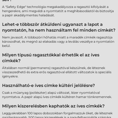
A "Safety Edge" technológia megakadályozza a ragasztó kifolyását a
hengerekre, ami megvédi a nyomtatót a meghibásodástól és biztosítja
a papír akadálymentes haladását.
Lehet-e többször átküldeni ugyanazt a lapot a
nyomtatón, ha nem használtam fel minden címkét?
Nem javasolt. A többszöri hőhatás miatt a maradék címkék ragasztója
károsodhat, és megnő az elakadás vagy a leválás veszélye a nyomtatón
belül.
Milyen típusú ragasztókkal érhetők el az íves
címkék?
Általában normál (permanens) ragasztóval készülnek, de léteznek
visszaszedhető és extra erős ragasztóval ellátott változatok is speciális
igényekre.
Használható-e íves címke kültéri jelölésre?
Csak a műanyag (poliészter) alapú változat, lézer nyomtatóval
nyomtatva. A papír alapú íves címkék kültéren hamar tönkremennek.
Milyen kiszerelésben kaphatók az íves címkék?
Leggyakrabban 100 lapos dobozokban forgalmazzuk őket, de léteznek
gazdaságosabb, 500 lapos kiszerelések is a nagyfelhasználók számára.