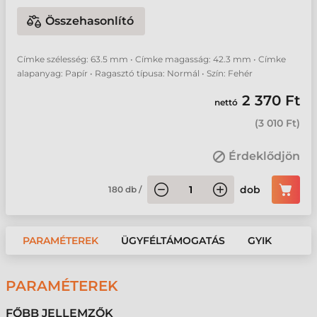
Összehasonlító
Címke szélesség: 63.5 mm • Címke magasság: 42.3 mm • Címke
alapanyag: Papír • Ragasztó típusa: Normál • Szín: Fehér
2 370 Ft
nettó
(
3 010 Ft
)
Érdeklődjön
dob
180
db
/
PARAMÉTEREK
ÜGYFÉLTÁMOGATÁS
GYIK
PARAMÉTEREK
FŐBB JELLEMZŐK