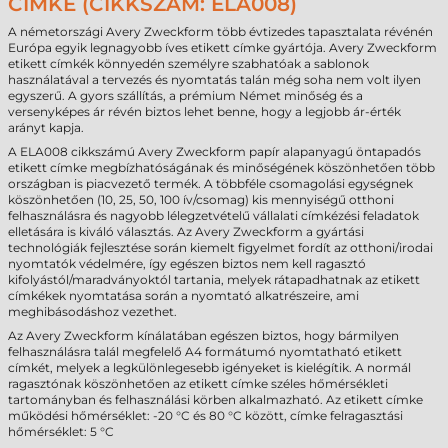
CÍMKE (CIKKSZÁM: ELA008)
A németországi Avery Zweckform több évtizedes tapasztalata révénén
Európa egyik legnagyobb íves etikett címke gyártója. Avery Zweckform
etikett címkék könnyedén személyre szabhatóak a sablonok
használatával a tervezés és nyomtatás talán még soha nem volt ilyen
egyszerű. A gyors szállítás, a prémium Német minőség és a
versenyképes ár révén biztos lehet benne, hogy a legjobb ár-érték
arányt kapja.
A ELA008 cikkszámú Avery Zweckform papír alapanyagú öntapadós
etikett címke megbízhatóságának és minőségének köszönhetően több
országban is piacvezető termék. A többféle csomagolási egységnek
köszönhetően (10, 25, 50, 100 ív/csomag) kis mennyiségű otthoni
felhasználásra és nagyobb lélegzetvételű vállalati címkézési feladatok
elletására is kiváló választás. Az Avery Zweckform a gyártási
technológiák fejlesztése során kiemelt figyelmet fordít az otthoni/irodai
nyomtatók védelmére, így egészen biztos nem kell ragasztó
kifolyástól/maradványoktól tartania, melyek rátapadhatnak az etikett
címkékek nyomtatása során a nyomtató alkatrészeire, ami
meghibásodáshoz vezethet.
Az Avery Zweckform kínálatában egészen biztos, hogy bármilyen
felhasználásra talál megfelelő A4 formátumó nyomtatható etikett
címkét, melyek a legkülönlegesebb igényeket is kielégítik. A normál
ragasztónak köszönhetően az etikett címke széles hőmérsékleti
tartományban és felhasználási körben alkalmazható. Az etikett címke
működési hőmérséklet: -20 °C és 80 °C között, címke felragasztási
hőmérséklet: 5 °C