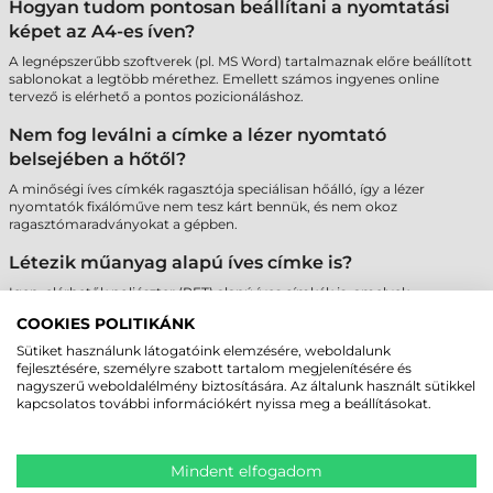
Hogyan tudom pontosan beállítani a nyomtatási
képet az A4-es íven?
A legnépszerűbb szoftverek (pl. MS Word) tartalmaznak előre beállított
sablonokat a legtöbb mérethez. Emellett számos ingyenes online
tervező is elérhető a pontos pozicionáláshoz.
Nem fog leválni a címke a lézer nyomtató
belsejében a hőtől?
A minőségi íves címkék ragasztója speciálisan hőálló, így a lézer
nyomtatók fixálóműve nem tesz kárt bennük, és nem okoz
ragasztómaradványokat a gépben.
Létezik műanyag alapú íves címke is?
Igen, elérhetők poliészter (PET) alapú íves címkék is, amelyek
szakadásbiztosak és vízállóak, így tartósabb jelölést tesznek lehetővé
COOKIES POLITIKÁNK
lézer nyomtatóval.
Sütiket használunk látogatóink elemzésére, weboldalunk
Miért fontos az A4-es ívek szélein lévő biztonsági
fejlesztésére, személyre szabott tartalom megjelenítésére és
nagyszerű weboldalélmény biztosítására. Az általunk használt sütikkel
sáv?
kapcsolatos további információkért nyissa meg a beállításokat.
A "Safety Edge" technológia megakadályozza a ragasztó kifolyását a
hengerekre, ami megvédi a nyomtatót a meghibásodástól és biztosítja
a papír akadálymentes haladását.
Mindent elfogadom