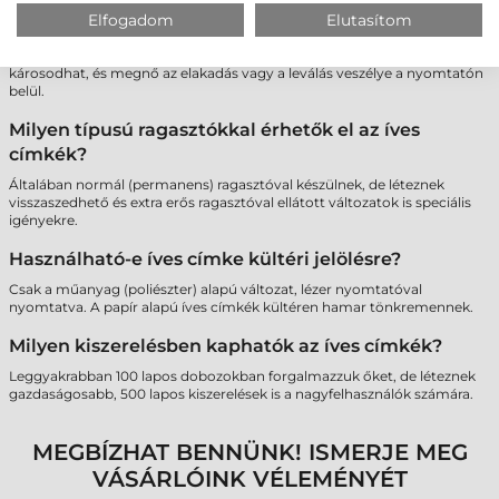
Lehet-e többször átküldeni ugyanazt a lapot a
Elfogadom
Elutasítom
nyomtatón, ha nem használtam fel minden címkét?
Nem javasolt. A többszöri hőhatás miatt a maradék címkék ragasztója
károsodhat, és megnő az elakadás vagy a leválás veszélye a nyomtatón
belül.
Milyen típusú ragasztókkal érhetők el az íves
címkék?
Általában normál (permanens) ragasztóval készülnek, de léteznek
visszaszedhető és extra erős ragasztóval ellátott változatok is speciális
igényekre.
Használható-e íves címke kültéri jelölésre?
Csak a műanyag (poliészter) alapú változat, lézer nyomtatóval
nyomtatva. A papír alapú íves címkék kültéren hamar tönkremennek.
Milyen kiszerelésben kaphatók az íves címkék?
Leggyakrabban 100 lapos dobozokban forgalmazzuk őket, de léteznek
gazdaságosabb, 500 lapos kiszerelések is a nagyfelhasználók számára.
MEGBÍZHAT BENNÜNK! ISMERJE MEG
VÁSÁRLÓINK VÉLEMÉNYÉT