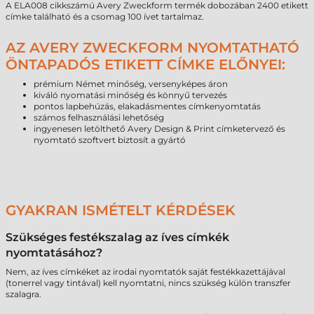
A ELA008 cikkszámú Avery Zweckform termék dobozában 2400 etikett
címke található és a csomag 100 ívet tartalmaz.
AZ AVERY ZWECKFORM NYOMTATHATÓ
ÖNTAPADÓS ETIKETT CÍMKE ELŐNYEI:
prémium Német minőség, versenyképes áron
kiváló nyomatási minőség és könnyű tervezés
pontos lapbehúzás, elakadásmentes címkenyomtatás
számos felhasználási lehetőség
ingyenesen letölthető Avery Design & Print címketervező és
nyomtató szoftvert biztosít a gyártó
GYAKRAN ISMÉTELT KÉRDÉSEK
Szükséges festékszalag az íves címkék
nyomtatásához?
Nem, az íves címkéket az irodai nyomtatók saját festékkazettájával
(tonerrel vagy tintával) kell nyomtatni, nincs szükség külön transzfer
szalagra.