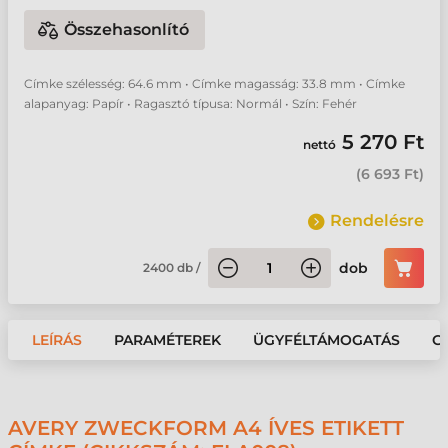
Összehasonlító
Címke szélesség: 64.6 mm • Címke magasság: 33.8 mm • Címke
alapanyag: Papír • Ragasztó típusa: Normál • Szín: Fehér
5 270 Ft
nettó
(
6 693 Ft
)
Rendelésre
dob
2400
db
/
LEÍRÁS
PARAMÉTEREK
ÜGYFÉLTÁMOGATÁS
G
AVERY ZWECKFORM A4 ÍVES ETIKETT