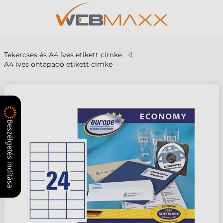
Tekercses és A4 íves etikett címke
A4 íves öntapadó etikett címke
Beszélgetés indítása