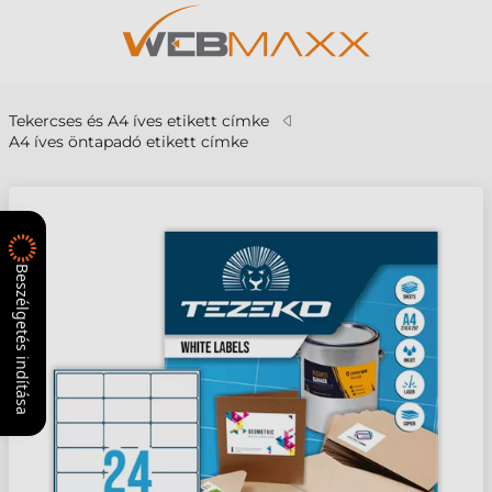
Tekercses és A4 íves etikett címke
A4 íves öntapadó etikett címke
Beszélgetés indítása