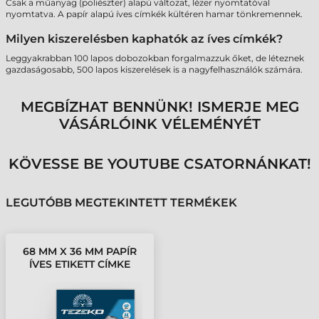
Csak a műanyag (poliészter) alapú változat, lézer nyomtatóval
nyomtatva. A papír alapú íves címkék kültéren hamar tönkremennek.
Milyen kiszerelésben kaphatók az íves címkék?
Leggyakrabban 100 lapos dobozokban forgalmazzuk őket, de léteznek
gazdaságosabb, 500 lapos kiszerelések is a nagyfelhasználók számára.
MEGBÍZHAT BENNÜNK! ISMERJE MEG
VÁSÁRLÓINK VÉLEMÉNYÉT
KÖVESSE BE YOUTUBE CSATORNÁNKAT!
LEGUTÓBB MEGTEKINTETT TERMÉKEK
68 MM X 36 MM PAPÍR
ÍVES ETIKETT CÍMKE
TEZEKO FEHÉR ( 100
ÍV/DOBOZ )