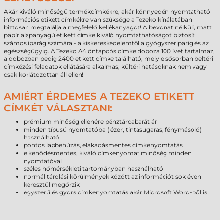
Akár kiváló minőségű termékcímkékre, akár könnyedén nyomtatható
információs etikett címkékre van szüksége a Tezeko kínálatában
biztosan megtalálja a megfelelő kellékanyagot! A bevonat nélküli, matt
papír alapanyagú etikett címke kiváló nyomtathatóságot biztosít
számos iparág számára - a kiskereskedelemtől a gyógyszeriparig és az
egészségügyig. A Tezeko A4 öntapdós címke doboza 100 ívet tartalmaz,
a dobozban pedig 2400 etikett címke található, mely elsősorban beltéri
címkézési feladatok ellátására alkalmas, kültéri hatásoknak nem vagy
csak korlátozottan áll ellen!
AMIÉRT ÉRDEMES A TEZEKO ETIKETT
CÍMKÉT VÁLASZTANI:
prémium minőség ellenére pénztárcabarát ár
minden típusú nyomtatóba (lézer, tintasugaras, fénymásoló)
használható
pontos lapbehúzás, elakadásmentes címkenyomtatás
elkenődésmentes, kiváló címkenyomat minőség minden
nyomtatóval
széles hőmérsékleti tartományban használható
normál tárolási körülmények között az információt sok éven
keresztül megőrzik
egyszerű és gyors címkenyomtatás akár Microsoft Word-ből is