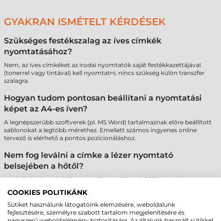
GYAKRAN ISMÉTELT KÉRDÉSEK
Szükséges festékszalag az íves címkék
nyomtatásához?
Nem, az íves címkéket az irodai nyomtatók saját festékkazettájával
(tonerrel vagy tintával) kell nyomtatni, nincs szükség külön transzfer
szalagra.
Hogyan tudom pontosan beállítani a nyomtatási
képet az A4-es íven?
A legnépszerűbb szoftverek (pl. MS Word) tartalmaznak előre beállított
sablonokat a legtöbb mérethez. Emellett számos ingyenes online
tervező is elérhető a pontos pozicionáláshoz.
Nem fog leválni a címke a lézer nyomtató
belsejében a hőtől?
A minőségi íves címkék ragasztója speciálisan hőálló, így a lézer
nyomtatók fixálóműve nem tesz kárt bennük, és nem okoz
COOKIES POLITIKÁNK
ragasztómaradványokat a gépben.
Sütiket használunk látogatóink elemzésére, weboldalunk
Létezik műanyag alapú íves címke is?
fejlesztésére, személyre szabott tartalom megjelenítésére és
nagyszerű weboldalélmény biztosítására. Az általunk használt sütikkel