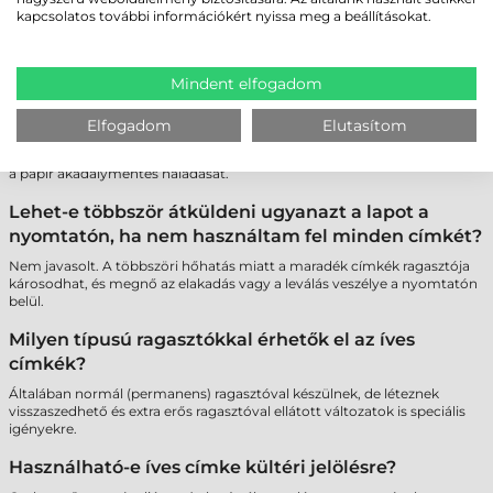
Igen, elérhetők poliészter (PET) alapú íves címkék is, amelyek
kapcsolatos további információkért nyissa meg a beállításokat.
szakadásbiztosak és vízállóak, így tartósabb jelölést tesznek lehetővé
lézer nyomtatóval.
Miért fontos az A4-es ívek szélein lévő biztonsági
Mindent elfogadom
sáv?
Elfogadom
Elutasítom
A "Safety Edge" technológia megakadályozza a ragasztó kifolyását a
hengerekre, ami megvédi a nyomtatót a meghibásodástól és biztosítja
a papír akadálymentes haladását.
Lehet-e többször átküldeni ugyanazt a lapot a
nyomtatón, ha nem használtam fel minden címkét?
Nem javasolt. A többszöri hőhatás miatt a maradék címkék ragasztója
károsodhat, és megnő az elakadás vagy a leválás veszélye a nyomtatón
belül.
Milyen típusú ragasztókkal érhetők el az íves
címkék?
Általában normál (permanens) ragasztóval készülnek, de léteznek
visszaszedhető és extra erős ragasztóval ellátott változatok is speciális
igényekre.
Használható-e íves címke kültéri jelölésre?