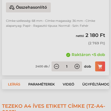
Összehasonlító
Címke szélesség: 68 mm • Címke magasság: 36 mm • Címke
alapanyag: Papír • Ragasztó típusa: Normál • Szín: Fehér
2 180 Ft
nettó
(
2 769 Ft
)
Raktáron <5 dob
dob
2400
db
/
LEÍRÁS
PARAMÉTEREK
VIDEÓ
ÜGYFÉLTÁMOG
TEZEKO A4 ÍVES ETIKETT CÍMKE (TZ-A4-