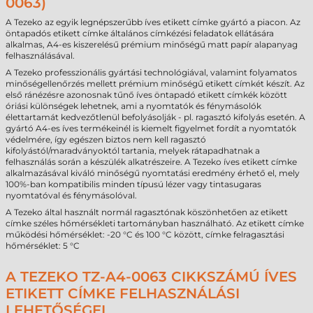
0063)
A Tezeko az egyik legnépszerűbb íves etikett címke gyártó a piacon. Az
öntapadós etikett címke általános címkézési feladatok ellátására
alkalmas, A4-es kiszerelésű prémium minőségű matt papír alapanyag
felhasználásával.
A Tezeko professzionális gyártási technológiával, valamint folyamatos
minőségellenőrzés mellett prémium minőségű etikett címkét készít. Az
első ránézésre azonosnak tűnő íves öntapadó etikett címkék között
óriási különségek lehetnek, ami a nyomtatók és fénymásolók
élettartamát kedvezőtlenül befolyásolják - pl. ragasztó kifolyás esetén. A
gyártó A4-es íves termékeinél is kiemelt figyelmet fordít a nyomtatók
védelmére, így egészen biztos nem kell ragasztó
kifolyástól/maradványoktól tartania, melyek rátapadhatnak a
felhasználás során a készülék alkatrészeire. A Tezeko íves etikett címke
alkalmazásával kiváló minőségű nyomtatási eredmény érhető el, mely
100%-ban kompatibilis minden típusú lézer vagy tintasugaras
nyomtatóval és fénymásolóval.
A Tezeko által használt normál ragasztónak köszönhetően az etikett
címke széles hőmérsékleti tartományban használható. Az etikett címke
működési hőmérséklet: -20 °C és 100 °C között, címke felragasztási
hőmérséklet: 5 °C
A TEZEKO TZ-A4-0063 CIKKSZÁMÚ ÍVES
ETIKETT CÍMKE FELHASZNÁLÁSI
LEHETŐSÉGEI