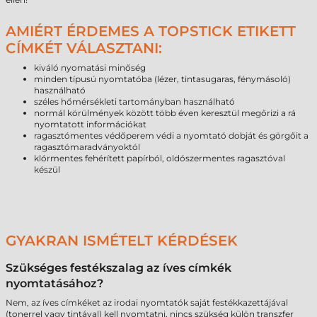
AMIÉRT ÉRDEMES A TOPSTICK ETIKETT
CÍMKÉT VÁLASZTANI:
kiváló nyomatási minőség
minden típusú nyomtatóba (lézer, tintasugaras, fénymásoló)
használható
széles hőmérsékleti tartományban használható
normál körülmények között több éven keresztül megőrizi a rá
nyomtatott információkat
ragasztómentes védőperem védi a nyomtató dobját és görgőit a
ragasztómaradványoktól
klórmentes fehérített papírból, oldószermentes ragasztóval
készül
GYAKRAN ISMÉTELT KÉRDÉSEK
Szükséges festékszalag az íves címkék
nyomtatásához?
Nem, az íves címkéket az irodai nyomtatók saját festékkazettájával
(tonerrel vagy tintával) kell nyomtatni, nincs szükség külön transzfer