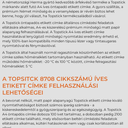
A németországi Herma gyártó kedvezőbb árfekvéső terméke a Topstick
márkanév alatt futó A4 íves öntapadó etikett címke. A gyors szállítás, a
prémium Német minőség és a versenyképes ár révén biztos lehet
benne, hogy jól választ, ha Topstick termékcsaládból vásárol.
A Topstick öntapadós etikett címke általános címkézési feladatok
ellátására alkalmas, A4-es kiszerelésű prémium minőségű matt papír
alapanyag felhasználásával. A Topstick A4 íves etikett címke
használatával lenyűgöző minőségű nyomtatási eredmény érhető el,
mely 100%-ban kompatibilis minden típusú lézer vagy tintasugaras
nyomtatóval és fénymásolóval.
A Topstick által használt normál ragasztónak köszönhetően az etikett
címke széles hőmérsékleti tartományban használható. Az etikett címke
működési hőmérséklet: -20 °C és 100 °C között, címke felragasztási
hőmérséklet: 5 °C
A TOPSITCK 8708 CIKKSZÁMÚ ÍVES
ETIKETT CÍMKE FELHASZNÁLÁSI
LEHETŐSÉGEI
A bevonat nélküli, matt papír alapanyagú Topstick etikett címke kiváló
nyomtathatóságot biztosít számos iparág számára - a
kiskereskedelemtől a gyógyszeriparig és az egészségügyig. A Topstick
A4 öntapdós címke doboza 100 ívet tartalmaz, a dobozban pedig 2100
etikett címke található, mely elsősorban beltéri címkézési feladatok
ellátására alkalmas, kültéri hatásoknak nem vagy csak korlátozottan áll
ellen!