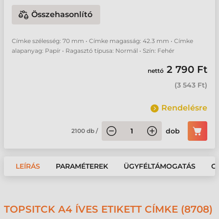
Összehasonlító
Címke szélesség: 70 mm • Címke magasság: 42.3 mm • Címke
alapanyag: Papír • Ragasztó típusa: Normál • Szín: Fehér
2 790 Ft
nettó
(
3 543 Ft
)
Rendelésre
dob
2100
db
/
LEÍRÁS
PARAMÉTEREK
ÜGYFÉLTÁMOGATÁS
G
TOPSITCK A4 ÍVES ETIKETT CÍMKE (8708)