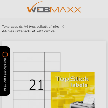
Tekercses és A4 íves etikett címke
A4 íves öntapadó etikett címke
Beszélgetés indítása