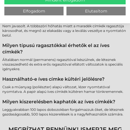
a papír akadálymentes haladását.
Elfogadom
Elutasítom
Lehet-e többször átküldeni ugyanazt a lapot a
nyomtatón, ha nem használtam fel minden címkét?
Nem javasolt. A többszöri hőhatás miatt a maradék címkék ragasztója
károsodhat, és megnő az elakadás vagy a leválás veszélye a nyomtatón
belül.
Milyen típusú ragasztókkal érhetők el az íves
címkék?
Általában normál (permanens) ragasztóval készülnek, de léteznek
visszaszedhető és extra erős ragasztóval ellátott változatok is speciális
igényekre.
Használható-e íves címke kültéri jelölésre?
Csak a műanyag (poliészter) alapú változat, lézer nyomtatóval
nyomtatva. A papír alapú íves címkék kültéren hamar tönkremennek.
Milyen kiszerelésben kaphatók az íves címkék?
Leggyakrabban 100 lapos dobozokban forgalmazzuk őket, de léteznek
gazdaságosabb, 500 lapos kiszerelések is a nagyfelhasználók számára.
MEGBÍZHAT BENNÜNK! ISMERJE MEG