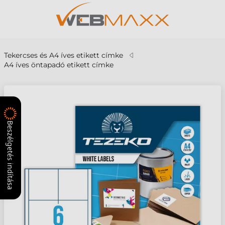
Tekercses és A4 íves etikett címke
A4 íves öntapadó etikett címke
Beszélgetés indítása