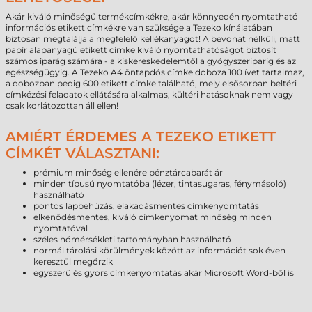
Akár kiváló minőségű termékcímkékre, akár könnyedén nyomtatható
információs etikett címkékre van szüksége a Tezeko kínálatában
biztosan megtalálja a megfelelő kellékanyagot! A bevonat nélküli, matt
papír alapanyagú etikett címke kiváló nyomtathatóságot biztosít
számos iparág számára - a kiskereskedelemtől a gyógyszeriparig és az
egészségügyig. A Tezeko A4 öntapdós címke doboza 100 ívet tartalmaz,
a dobozban pedig 600 etikett címke található, mely elsősorban beltéri
címkézési feladatok ellátására alkalmas, kültéri hatásoknak nem vagy
csak korlátozottan áll ellen!
AMIÉRT ÉRDEMES A TEZEKO ETIKETT
CÍMKÉT VÁLASZTANI:
prémium minőség ellenére pénztárcabarát ár
minden típusú nyomtatóba (lézer, tintasugaras, fénymásoló)
használható
pontos lapbehúzás, elakadásmentes címkenyomtatás
elkenődésmentes, kiváló címkenyomat minőség minden
nyomtatóval
széles hőmérsékleti tartományban használható
normál tárolási körülmények között az információt sok éven
keresztül megőrzik
egyszerű és gyors címkenyomtatás akár Microsoft Word-ből is