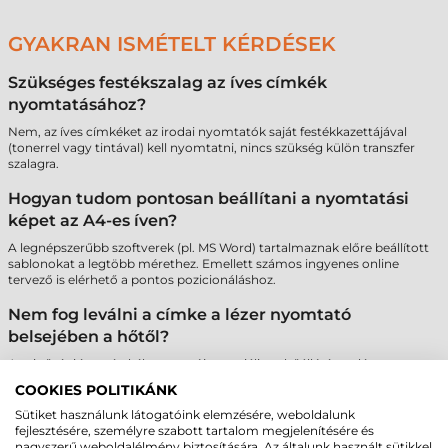
GYAKRAN ISMÉTELT KÉRDÉSEK
Szükséges festékszalag az íves címkék
nyomtatásához?
Nem, az íves címkéket az irodai nyomtatók saját festékkazettájával
(tonerrel vagy tintával) kell nyomtatni, nincs szükség külön transzfer
szalagra.
Hogyan tudom pontosan beállítani a nyomtatási
képet az A4-es íven?
A legnépszerűbb szoftverek (pl. MS Word) tartalmaznak előre beállított
sablonokat a legtöbb mérethez. Emellett számos ingyenes online
tervező is elérhető a pontos pozicionáláshoz.
Nem fog leválni a címke a lézer nyomtató
belsejében a hőtől?
A minőségi íves címkék ragasztója speciálisan hőálló, így a lézer
nyomtatók fixálóműve nem tesz kárt bennük, és nem okoz
COOKIES POLITIKÁNK
ragasztómaradványokat a gépben.
Sütiket használunk látogatóink elemzésére, weboldalunk
Létezik műanyag alapú íves címke is?
fejlesztésére, személyre szabott tartalom megjelenítésére és
nagyszerű weboldalélmény biztosítására. Az általunk használt sütikkel