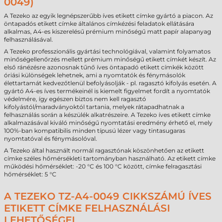
0049)
A Tezeko az egyik legnépszerűbb íves etikett címke gyártó a piacon. Az
öntapadós etikett címke általános címkézési feladatok ellátására
alkalmas, A4-es kiszerelésű prémium minőségű matt papír alapanyag
felhasználásával.
A Tezeko professzionális gyártási technológiával, valamint folyamatos
minőségellenőrzés mellett prémium minőségű etikett címkét készít. Az
első ránézésre azonosnak tűnő íves öntapadó etikett címkék között
óriási különségek lehetnek, ami a nyomtatók és fénymásolók
élettartamát kedvezőtlenül befolyásolják - pl. ragasztó kifolyás esetén. A
gyártó A4-es íves termékeinél is kiemelt figyelmet fordít a nyomtatók
védelmére, így egészen biztos nem kell ragasztó
kifolyástól/maradványoktól tartania, melyek rátapadhatnak a
felhasználás során a készülék alkatrészeire. A Tezeko íves etikett címke
alkalmazásával kiváló minőségű nyomtatási eredmény érhető el, mely
100%-ban kompatibilis minden típusú lézer vagy tintasugaras
nyomtatóval és fénymásolóval.
A Tezeko által használt normál ragasztónak köszönhetően az etikett
címke széles hőmérsékleti tartományban használható. Az etikett címke
működési hőmérséklet: -20 °C és 100 °C között, címke felragasztási
hőmérséklet: 5 °C
A TEZEKO TZ-A4-0049 CIKKSZÁMÚ ÍVES
ETIKETT CÍMKE FELHASZNÁLÁSI
LEHETŐSÉGEI