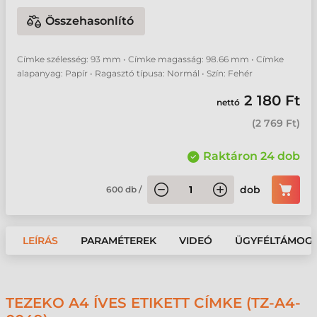
Összehasonlító
Címke szélesség: 93 mm • Címke magasság: 98.66 mm • Címke
alapanyag: Papír • Ragasztó típusa: Normál • Szín: Fehér
2 180 Ft
nettó
(
2 769 Ft
)
Raktáron 24 dob
dob
600
db
/
LEÍRÁS
PARAMÉTEREK
VIDEÓ
ÜGYFÉLTÁMOG
TEZEKO A4 ÍVES ETIKETT CÍMKE (TZ-A4-