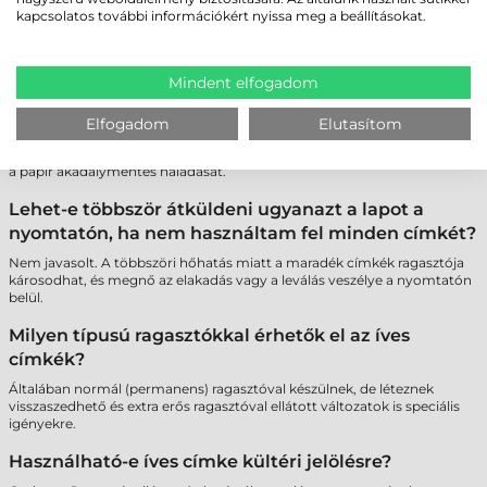
Igen, elérhetők poliészter (PET) alapú íves címkék is, amelyek
kapcsolatos további információkért nyissa meg a beállításokat.
szakadásbiztosak és vízállóak, így tartósabb jelölést tesznek lehetővé
lézer nyomtatóval.
Miért fontos az A4-es ívek szélein lévő biztonsági
Mindent elfogadom
sáv?
Elfogadom
Elutasítom
A "Safety Edge" technológia megakadályozza a ragasztó kifolyását a
hengerekre, ami megvédi a nyomtatót a meghibásodástól és biztosítja
a papír akadálymentes haladását.
Lehet-e többször átküldeni ugyanazt a lapot a
nyomtatón, ha nem használtam fel minden címkét?
Nem javasolt. A többszöri hőhatás miatt a maradék címkék ragasztója
károsodhat, és megnő az elakadás vagy a leválás veszélye a nyomtatón
belül.
Milyen típusú ragasztókkal érhetők el az íves
címkék?
Általában normál (permanens) ragasztóval készülnek, de léteznek
visszaszedhető és extra erős ragasztóval ellátott változatok is speciális
igényekre.
Használható-e íves címke kültéri jelölésre?