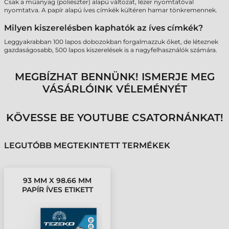
Csak a műanyag (poliészter) alapú változat, lézer nyomtatóval
nyomtatva. A papír alapú íves címkék kültéren hamar tönkremennek.
Milyen kiszerelésben kaphatók az íves címkék?
Leggyakrabban 100 lapos dobozokban forgalmazzuk őket, de léteznek
gazdaságosabb, 500 lapos kiszerelések is a nagyfelhasználók számára.
MEGBÍZHAT BENNÜNK! ISMERJE MEG
VÁSÁRLÓINK VÉLEMÉNYÉT
KÖVESSE BE YOUTUBE CSATORNÁNKAT!
LEGUTÓBB MEGTEKINTETT TERMÉKEK
93 MM X 98.66 MM
PAPÍR ÍVES ETIKETT
CÍMKE TEZEKO FEHÉR (
100 ÍV/DOBOZ )