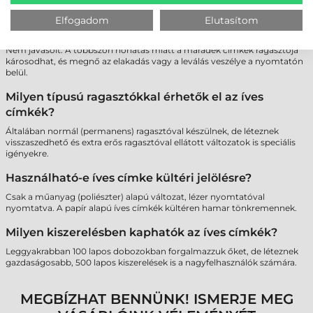
Lehet-e többször átküldeni ugyanazt a lapot a
Elfogadom
Elutasítom
nyomtatón, ha nem használtam fel minden címkét?
Nem javasolt. A többszöri hőhatás miatt a maradék címkék ragasztója
károsodhat, és megnő az elakadás vagy a leválás veszélye a nyomtatón
belül.
Milyen típusú ragasztókkal érhetők el az íves
címkék?
Általában normál (permanens) ragasztóval készülnek, de léteznek
visszaszedhető és extra erős ragasztóval ellátott változatok is speciális
igényekre.
Használható-e íves címke kültéri jelölésre?
Csak a műanyag (poliészter) alapú változat, lézer nyomtatóval
nyomtatva. A papír alapú íves címkék kültéren hamar tönkremennek.
Milyen kiszerelésben kaphatók az íves címkék?
Leggyakrabban 100 lapos dobozokban forgalmazzuk őket, de léteznek
gazdaságosabb, 500 lapos kiszerelések is a nagyfelhasználók számára.
MEGBÍZHAT BENNÜNK! ISMERJE MEG