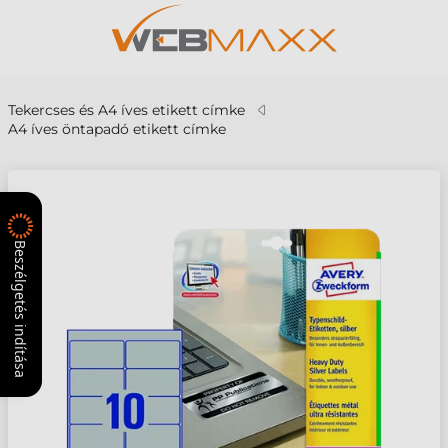
Tekercses és A4 íves etikett címke
A4 íves öntapadó etikett címke
Beszélgetés indítása