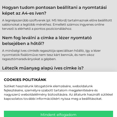
Hogyan tudom pontosan beállítani a nyomtatási
képet az A4-es íven?
A legnépszerűbb szoftverek (pl. MS Word) tartalmaznak előre beállított
sablonokat a legtöbb mérethez. Emellett számos ingyenes online
tervező is elérhető a pontos pozicionáláshoz.
Nem fog leválni a címke a lézer nyomtató
belsejében a hőtől?
A minőségi íves címkék ragasztója speciálisan hőálló, így a lézer
nyomtatók fixálóműve nem tesz kárt bennük, és nem okoz
ragasztómaradványokat a gépben.
Létezik műanyag alapú íves címke is?
Igen, elérhetők poliészter (PET) alapú íves címkék is, amelyek
szakadásbiztosak és vízállóak, így tartósabb jelölést tesznek lehetővé
COOKIES POLITIKÁNK
lézer nyomtatóval.
Sütiket használunk látogatóink elemzésére, weboldalunk
fejlesztésére, személyre szabott tartalom megjelenítésére és
Miért fontos az A4-es ívek szélein lévő biztonsági
nagyszerű weboldalélmény biztosítására. Az általunk használt sütikkel
sáv?
kapcsolatos további információkért nyissa meg a beállításokat.
A "Safety Edge" technológia megakadályozza a ragasztó kifolyását a
hengerekre, ami megvédi a nyomtatót a meghibásodástól és biztosítja
a papír akadálymentes haladását.
Mindent elfogadom