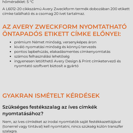
hőmérséklet: 5 °C
A L6012-20 cikkszámú Avery Zweckform termék dobozában 200 etikett
címke található és a csomag 20 ívet tartalmaz.
AZ AVERY ZWECKFORM NYOMTATHATÓ
ÖNTAPADÓS ETIKETT CÍMKE ELŐNYEI:
prémium Német minőség, versenyképes áron
kiváló nyomatási minőség és könnyű tervezés
pontos lapbehúzás, elakadásmentes címkenyomtatás
számos felhasználási lehetőség
ingyenesen letölthető Avery Design & Print címketervező és
nyomtató szoftvert biztosít a gyártó
GYAKRAN ISMÉTELT KÉRDÉSEK
Szükséges festékszalag az íves címkék
nyomtatásához?
Nem, az íves címkéket az irodai nyomtatók saját festékkazettájával
(tonerrel vagy tintával) kell nyomtatni, nincs szükség külön transzfer
szalagra.