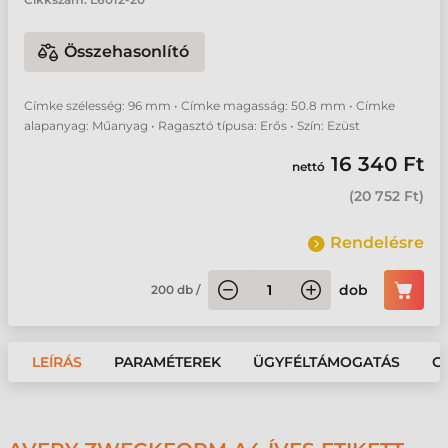
Összehasonlító
Címke szélesség: 96 mm • Címke magasság: 50.8 mm • Címke
alapanyag: Műanyag • Ragasztó típusa: Erős • Szín: Ezüst
16 340 Ft
nettó
(
20 752 Ft
)
Rendelésre
dob
200
db
/
LEÍRÁS
PARAMÉTEREK
ÜGYFÉLTÁMOGATÁS
G