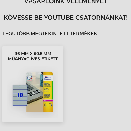
VÁSÁRLÓINK VÉLEMÉNYÉT
KÖVESSE BE YOUTUBE CSATORNÁNKAT!
LEGUTÓBB MEGTEKINTETT TERMÉKEK
96 MM X 50.8 MM
MŰANYAG ÍVES ETIKETT
CÍMKE AVERY
ZWECKFORM EZÜST (
20 ÍV/DOBOZ )