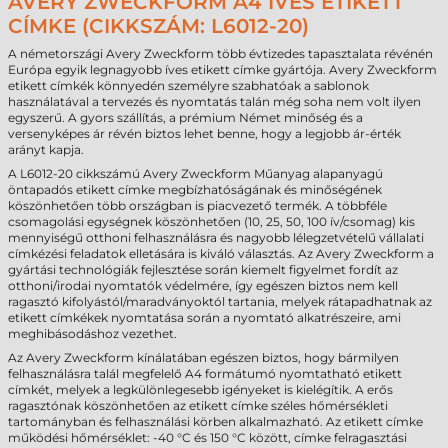
AVERY ZWECKFORM A4 ÍVES ETIKETT
CÍMKE (CIKKSZÁM: L6012-20)
A németországi Avery Zweckform több évtizedes tapasztalata révénén
Európa egyik legnagyobb íves etikett címke gyártója. Avery Zweckform
etikett címkék könnyedén személyre szabhatóak a sablonok
használatával a tervezés és nyomtatás talán még soha nem volt ilyen
egyszerű. A gyors szállítás, a prémium Német minőség és a
versenyképes ár révén biztos lehet benne, hogy a legjobb ár-érték
arányt kapja.
A L6012-20 cikkszámú Avery Zweckform Műanyag alapanyagú
öntapadós etikett címke megbízhatóságának és minőségének
köszönhetően több országban is piacvezető termék. A többféle
csomagolási egységnek köszönhetően (10, 25, 50, 100 ív/csomag) kis
mennyiségű otthoni felhasználásra és nagyobb lélegzetvételű vállalati
címkézési feladatok elletására is kiváló választás. Az Avery Zweckform a
gyártási technológiák fejlesztése során kiemelt figyelmet fordít az
otthoni/irodai nyomtatók védelmére, így egészen biztos nem kell
ragasztó kifolyástól/maradványoktól tartania, melyek rátapadhatnak az
etikett címkékek nyomtatása során a nyomtató alkatrészeire, ami
meghibásodáshoz vezethet.
Az Avery Zweckform kínálatában egészen biztos, hogy bármilyen
felhasználásra talál megfelelő A4 formátumó nyomtatható etikett
címkét, melyek a legkülönlegesebb igényeket is kielégítik. A erős
ragasztónak köszönhetően az etikett címke széles hőmérsékleti
tartományban és felhasználási körben alkalmazható. Az etikett címke
működési hőmérséklet: -40 °C és 150 °C között, címke felragasztási