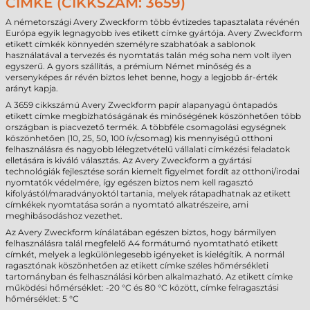
CÍMKE (CIKKSZÁM: 3659)
A németországi Avery Zweckform több évtizedes tapasztalata révénén
Európa egyik legnagyobb íves etikett címke gyártója. Avery Zweckform
etikett címkék könnyedén személyre szabhatóak a sablonok
használatával a tervezés és nyomtatás talán még soha nem volt ilyen
egyszerű. A gyors szállítás, a prémium Német minőség és a
versenyképes ár révén biztos lehet benne, hogy a legjobb ár-érték
arányt kapja.
A 3659 cikkszámú Avery Zweckform papír alapanyagú öntapadós
etikett címke megbízhatóságának és minőségének köszönhetően több
országban is piacvezető termék. A többféle csomagolási egységnek
köszönhetően (10, 25, 50, 100 ív/csomag) kis mennyiségű otthoni
felhasználásra és nagyobb lélegzetvételű vállalati címkézési feladatok
elletására is kiváló választás. Az Avery Zweckform a gyártási
technológiák fejlesztése során kiemelt figyelmet fordít az otthoni/irodai
nyomtatók védelmére, így egészen biztos nem kell ragasztó
kifolyástól/maradványoktól tartania, melyek rátapadhatnak az etikett
címkékek nyomtatása során a nyomtató alkatrészeire, ami
meghibásodáshoz vezethet.
Az Avery Zweckform kínálatában egészen biztos, hogy bármilyen
felhasználásra talál megfelelő A4 formátumó nyomtatható etikett
címkét, melyek a legkülönlegesebb igényeket is kielégítik. A normál
ragasztónak köszönhetően az etikett címke széles hőmérsékleti
tartományban és felhasználási körben alkalmazható. Az etikett címke
működési hőmérséklet: -20 °C és 80 °C között, címke felragasztási
hőmérséklet: 5 °C