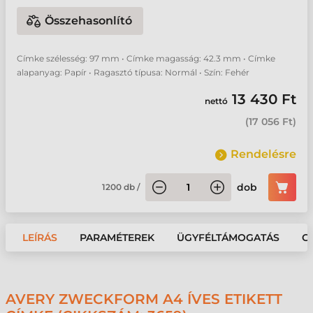
Összehasonlító
Címke szélesség: 97 mm • Címke magasság: 42.3 mm • Címke
alapanyag: Papír • Ragasztó típusa: Normál • Szín: Fehér
13 430 Ft
nettó
(
17 056 Ft
)
Rendelésre
dob
1200
db
/
LEÍRÁS
PARAMÉTEREK
ÜGYFÉLTÁMOGATÁS
G
AVERY ZWECKFORM A4 ÍVES ETIKETT