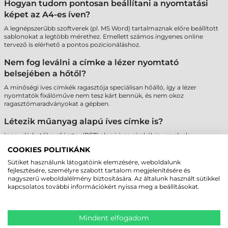
Hogyan tudom pontosan beállítani a nyomtatási
képet az A4-es íven?
A legnépszerűbb szoftverek (pl. MS Word) tartalmaznak előre beállított
sablonokat a legtöbb mérethez. Emellett számos ingyenes online
tervező is elérhető a pontos pozicionáláshoz.
Nem fog leválni a címke a lézer nyomtató
belsejében a hőtől?
A minőségi íves címkék ragasztója speciálisan hőálló, így a lézer
nyomtatók fixálóműve nem tesz kárt bennük, és nem okoz
ragasztómaradványokat a gépben.
Létezik műanyag alapú íves címke is?
Igen, elérhetők poliészter (PET) alapú íves címkék is, amelyek
szakadásbiztosak és vízállóak, így tartósabb jelölést tesznek lehetővé
COOKIES POLITIKÁNK
lézer nyomtatóval.
Sütiket használunk látogatóink elemzésére, weboldalunk
Miért fontos az A4-es ívek szélein lévő biztonsági
fejlesztésére, személyre szabott tartalom megjelenítésére és
nagyszerű weboldalélmény biztosítására. Az általunk használt sütikkel
sáv?
kapcsolatos további információkért nyissa meg a beállításokat.
A "Safety Edge" technológia megakadályozza a ragasztó kifolyását a
hengerekre, ami megvédi a nyomtatót a meghibásodástól és biztosítja
a papír akadálymentes haladását.
Mindent elfogadom