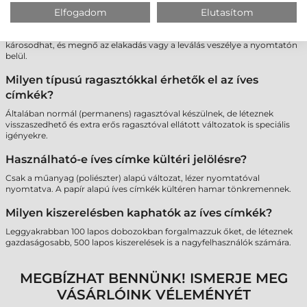
Lehet-e többször átküldeni ugyanazt a lapot a
Elfogadom
Elutasítom
nyomtatón, ha nem használtam fel minden címkét?
Nem javasolt. A többszöri hőhatás miatt a maradék címkék ragasztója
károsodhat, és megnő az elakadás vagy a leválás veszélye a nyomtatón
belül.
Milyen típusú ragasztókkal érhetők el az íves
címkék?
Általában normál (permanens) ragasztóval készülnek, de léteznek
visszaszedhető és extra erős ragasztóval ellátott változatok is speciális
igényekre.
Használható-e íves címke kültéri jelölésre?
Csak a műanyag (poliészter) alapú változat, lézer nyomtatóval
nyomtatva. A papír alapú íves címkék kültéren hamar tönkremennek.
Milyen kiszerelésben kaphatók az íves címkék?
Leggyakrabban 100 lapos dobozokban forgalmazzuk őket, de léteznek
gazdaságosabb, 500 lapos kiszerelések is a nagyfelhasználók számára.
MEGBÍZHAT BENNÜNK! ISMERJE MEG
VÁSÁRLÓINK VÉLEMÉNYÉT