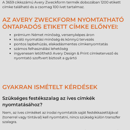
A 3659 cikkszámú Avery Zweckform termék dobozában 1200 etikett
címke található és a csomag 100 ívet tartalmaz.
AZ AVERY ZWECKFORM NYOMTATHATÓ
ÖNTAPADÓS ETIKETT CÍMKE ELŐNYEI:
prémium Német minőség, versenyképes áron
kiváló nyomatási minőség és könnyű tervezés
pontos lapbehúzás, elakadásmentes címkenyomtatás
számos felhasználási lehetőség
ingyenesen letölthető Avery Design & Print címketervező és
nyomtató szoftvert biztosít a gyártó
GYAKRAN ISMÉTELT KÉRDÉSEK
Szükséges festékszalag az íves címkék
nyomtatásához?
Nem, az íves címkéket az irodai nyomtatók saját festékkazettájával
(tonerrel vagy tintával) kell nyomtatni, nincs szükség külön transzfer
szalagra.