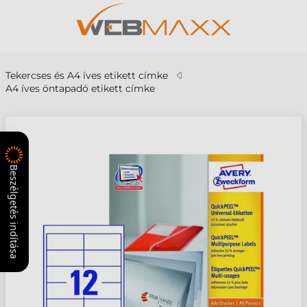
Tekercses és A4 íves etikett címke
A4 íves öntapadó etikett címke
Beszélgetés indítása