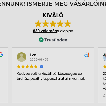
ENNÜNK! ISMERJE MEG VÁSÁRLÓIN
KIVÁLÓ
639 vélemény
alapján
Éva
2026-08-05
Kedves volt a kiszállító, készséges az
2
áruház, pozitív tapasztalataim vannak.
k
k
v
b
O
a
k