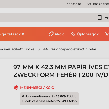
Kapcsolat
Szállítás és fize
Ar
olgáltatások
Akció
Újdonságok
Üg
A4 íves etikett címke
A4 íves öntapadó etikett címke
97 MM X 42.3 MM PAPÍR ÍVES 
ZWECKFORM FEHÉR ( 200 ÍV/D
MENNYISÉGI AKCIÓ
6 dob vásárlása esetén 25 809 Ft/dob
11 dob vásárlása esetén 25 549 Ft/dob