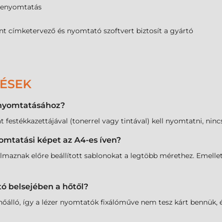
kenyomtatás
nt címketervező és nyomtató szoftvert biztosít a gyártó
DÉSEK
 nyomtatásához?
 festékkazettájával (tonerrel vagy tintával) kell nyomtatni, ninc
omtatási képet az A4-es íven?
lmaznak előre beállított sablonokat a legtöbb mérethez. Emellet
tó belsejében a hőtől?
 hőálló, így a lézer nyomtatók fixálóműve nem tesz kárt bennü