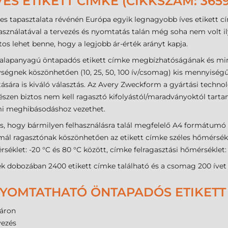
S ETIKETT CÍMKE (CIKKSZÁM: 3659
s tapasztalata révénén Európa egyik legnagyobb íves etikett c
ználatával a tervezés és nyomtatás talán még soha nem volt ily
s lehet benne, hogy a legjobb ár-érték arányt kapja.
alapanyagú öntapadós etikett címke megbízhatóságának és mi
ségnek köszönhetően (10, 25, 50, 100 ív/csomag) kis mennyiségű
etására is kiváló választás. Az Avery Zweckform a gyártási techno
szen biztos nem kell ragasztó kifolyástól/maradványoktól tarta
mi meghibásodáshoz vezethet.
s, hogy bármilyen felhasználásra talál megfelelő A4 formátumó
ormál ragasztónak köszönhetően az etikett címke széles hőmérsék
éklet: -20 °C és 80 °C között, címke felragasztási hőmérséklet:
dobozában 2400 etikett címke található és a csomag 200 ívet 
OMTATHATÓ ÖNTAPADÓS ETIKETT 
áron
vezés