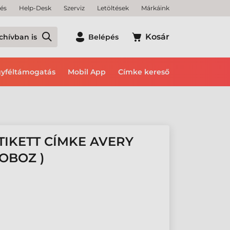
tés
Help-Desk
Szerviz
Letöltések
Márkáink
Kosár
chívban is
Belépés
yféltámogatás
Mobil App
Címke kereső
ETIKETT CÍMKE AVERY
OBOZ )