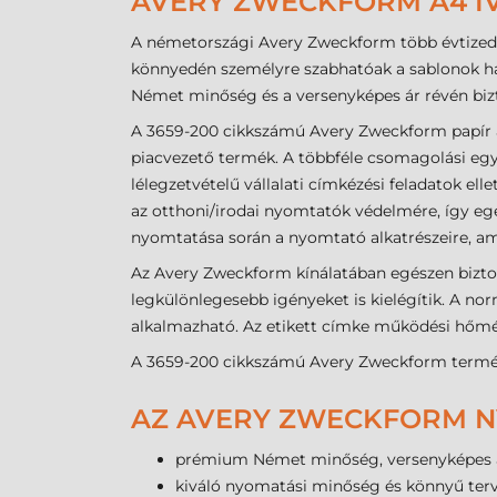
AVERY ZWECKFORM A4 ÍVE
A németországi Avery Zweckform több évtizede
könnyedén személyre szabhatóak a sablonok has
Német minőség és a versenyképes ár révén bizto
A 3659-200 cikkszámú Avery Zweckform papír 
piacvezető termék. A többféle csomagolási egy
lélegzetvételű vállalati címkézési feladatok ell
az otthoni/irodai nyomtatók védelmére, így egé
nyomtatása során a nyomtató alkatrészeire, a
Az Avery Zweckform kínálatában egészen bizto
legkülönlegesebb igényeket is kielégítik. A n
alkalmazható. Az etikett címke működési hőmérs
A 3659-200 cikkszámú Avery Zweckform termék 
AZ AVERY ZWECKFORM NY
prémium Német minőség, versenyképes 
kiváló nyomatási minőség és könnyű ter