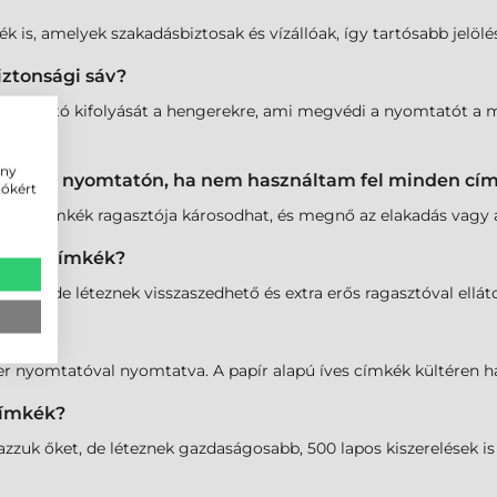
ék is, amelyek szakadásbiztosak és vízállóak, így tartósabb jelöl
biztonsági sáv?
ragasztó kifolyását a hengerekre, ami megvédi a nyomtatót a me
ény
 lapot a nyomtatón, ha nem használtam fel minden cí
iókért
adék címkék ragasztója károsodhat, és megnő az elakadás vagy a
z íves címkék?
nek, de léteznek visszaszedhető és extra erős ragasztóval ellátot
re?
ézer nyomtatóval nyomtatva. A papír alapú íves címkék kültéren
címkék?
uk őket, de léteznek gazdaságosabb, 500 lapos kiszerelések is