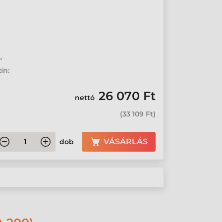
•
ín:
26 070 Ft
nettó
(
33 109 Ft
)
VÁSÁRLÁS
dob