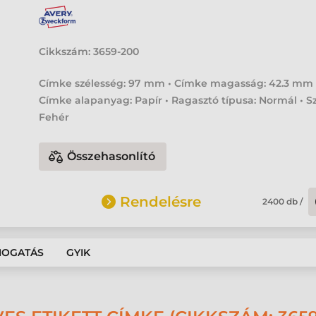
Cikkszám:
3659-200
Címke szélesség: 97 mm • Címke magasság: 42.3 mm 
Címke alapanyag: Papír • Ragasztó típusa: Normál • Sz
Fehér
Összehasonlító
Rendelésre
2400
db
/
MOGATÁS
GYIK