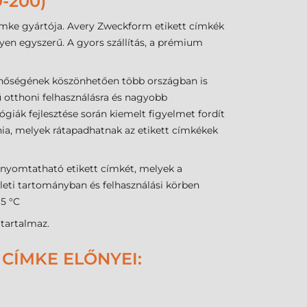
-200)
ímke gyártója. Avery Zweckform etikett címkék
en egyszerű. A gyors szállítás, a prémium
nőségének köszönhetően több országban is
 otthoni felhasználásra és nagyobb
lógiák fejlesztése során kiemelt figyelmet fordít
nia, melyek rátapadhatnak az etikett címkékek
 nyomtatható etikett címkét, melyek a
leti tartományban és felhasználási körben
 5 °C
tartalmaz.
CÍMKE ELŐNYEI: