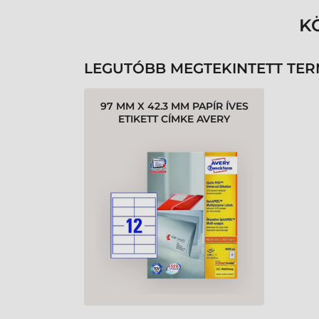
K
LEGUTÓBB MEGTEKINTETT TE
97 MM X 42.3 MM PAPÍR ÍVES
ETIKETT CÍMKE AVERY
ZWECKFORM FEHÉR ( 200
ÍV/DOBOZ )