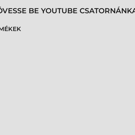
p
s
ÖVESSE BE YOUTUBE CSATORNÁNKA
é
h
n
RMÉKEK
v
k
k
p
K