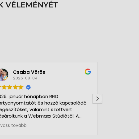
K VÉLEMÉNYÉT
Csaba Vörös
Éva 
2026-08-04
2026-
026. január hónapban RFID
Nagyon szer
ártyanyomtatót és hozzá kapcsolódó
Kft-t. Gyorsa
iegészítőket, valamint szoftvert
Udvarias, ho
ásároltunk a Webmaxx Stúdiótól. A
eszerzés megkezdése előtt segítettek
lvass tovább
z igényeink szerinti típus
iválasztásában. Minden rendben és