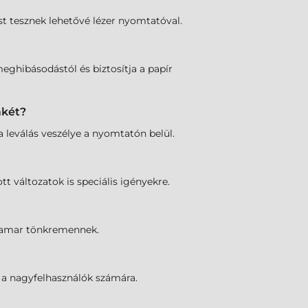
ést tesznek lehetővé lézer nyomtatóval.
ghibásodástól és biztosítja a papír
mkét?
 leválás veszélye a nyomtatón belül.
t változatok is speciális igényekre.
 hamar tönkremennek.
 a nagyfelhasználók számára.