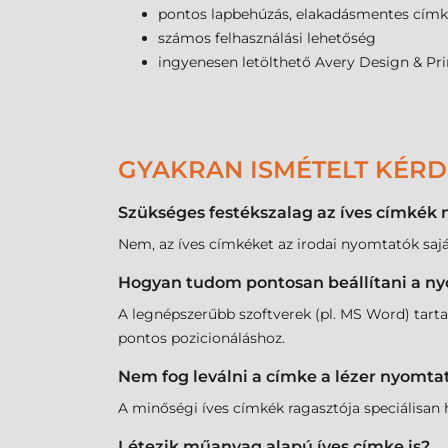
pontos lapbehúzás, elakadásmentes cím
számos felhasználási lehetőség
ingyenesen letölthető Avery Design & Pri
GYAKRAN ISMÉTELT KÉR
Szükséges festékszalag az íves címkék
Nem, az íves címkéket az irodai nyomtatók saját
Hogyan tudom pontosan beállítani a ny
A legnépszerűbb szoftverek (pl. MS Word) tarta
pontos pozicionáláshoz.
Nem fog leválni a címke a lézer nyomta
A minőségi íves címkék ragasztója speciálisan
Létezik műanyag alapú íves címke is?