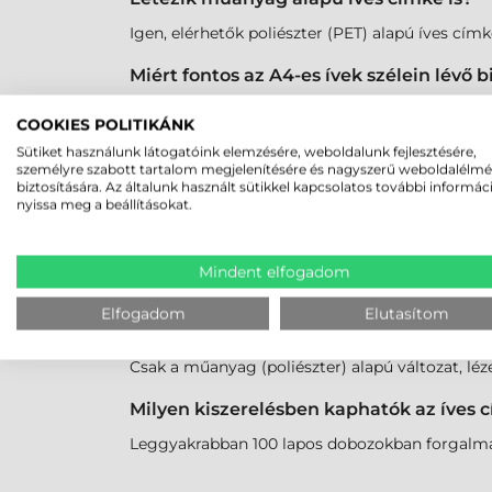
Igen, elérhetők poliészter (PET) alapú íves címk
Miért fontos az A4-es ívek szélein lévő 
A "Safety Edge" technológia megakadályozza a 
COOKIES POLITIKÁNK
akadálymentes haladását.
Sütiket használunk látogatóink elemzésére, weboldalunk fejlesztésére,
személyre szabott tartalom megjelenítésére és nagyszerű weboldalélm
Lehet-e többször átküldeni ugyanazt a
biztosítására. Az általunk használt sütikkel kapcsolatos további informác
nyissa meg a beállításokat.
Nem javasolt. A többszöri hőhatás miatt a mar
Milyen típusú ragasztókkal érhetők el a
Mindent elfogadom
Általában normál (permanens) ragasztóval készül
Elfogadom
Elutasítom
Használható-e íves címke kültéri jelölés
Csak a műanyag (poliészter) alapú változat, l
Milyen kiszerelésben kaphatók az íves 
Leggyakrabban 100 lapos dobozokban forgalmazz