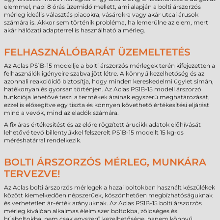
elemmel, napi 8 órás üzemidő mellett, ami alapján a bolti árszorzós
mérleg ideális választás piacokra, vásárokra vagy akár utcai árusok
számára is. Akkor sem történik probléma, ha lemerülne az elem, mert
akár hálózati adapterrel is használható a mérleg.
FELHASZNÁLÓBARÁT ÜZEMELTETÉS
Az Aclas PS1B-15 modellje a bolti árszorzós mérlegek terén kifejezetten a
felhasználók igényeire szabva jött létre. A könnyű kezelhetőség és az
azonnali reakcióidő biztosítja, hogy minden kereskedelmi ügylet simán,
hatékonyan és gyorsan történjen. Az Aclas PS1B-15 modell árszorzó
funkciója lehetővé teszi a termékek árainak egyszerű meghatározását,
ezzel is elősegítve egy tiszta és könnyen követhető értékesítési eljárást
mind a vevők, mind az eladók számára.
A fix áras értékesítést és az előre rögzített árucikk adatok előhívását
lehetővé tevő billentyűkkel felszerelt PS1B-15 modellt 15 kg-os
méréshatárral rendelkezik.
BOLTI ÁRSZORZÓS MÉRLEG, MUNKÁRA
TERVEZVE!
Az Aclas bolti árszorzós mérlegek a hazai boltokban használt készülékek
között kiemelkedően népszerűek, köszönhetően megbízhatóságuknak
és verhetetlen ár-érték arányuknak. Az Aclas PS1B-15 bolti árszorzós
mérleg kiválóan alkalmas élelmiszer boltokba, zöldséges és
húsboltokba, nem csak egyszerű kezelhetősége, hanem könnyű