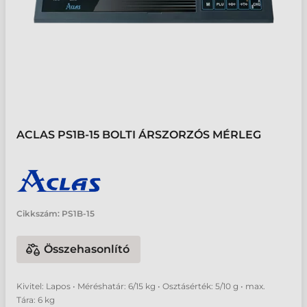
ACLAS PS1B-15 BOLTI ÁRSZORZÓS MÉRLEG
Cikkszám:
PS1B-15
Összehasonlító
Kivitel: Lapos • Méréshatár: 6/15 kg • Osztásérték: 5/10 g • max.
Tára: 6 kg