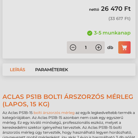
26 470 Ft
nettó
(
33 617 Ft
)
3-5 munkanap
db
LEÍRÁS
PARAMÉTEREK
ACLAS PS1B BOLTI ÁRSZORZÓS MÉRLEG
(LAPOS, 15 KG)
Az Aclas PS1B-15
bolti árszorzós mérleg
az egyik legkedveltebb termék a
kategóriájában. Az Aclas PS1B-15 azonban nem csak egy egyszerű
mérleg. Ez egy kiváló minőségű, professzionális eszköz, melyet a
kereskedelmi szektor igényeihez terveztek. Az Aclas PS1B-15 bolti
árszorzós mérleg úgy tervezték, hogy használható legyen hordozható,
úgynevezett mobil mérlegként. így akár 2 évig is használható 3 db góliát