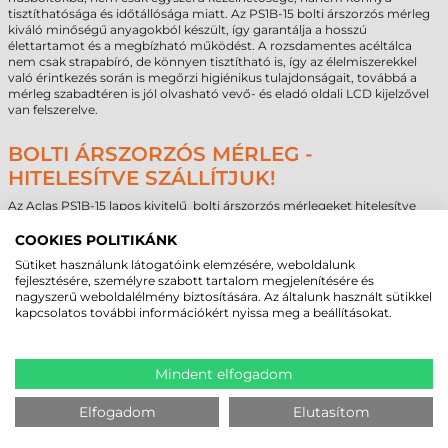
tisztíthatósága és időtállósága miatt. Az PS1B-15 bolti árszorzós mérleg
kiváló minőségű anyagokból készült, így garantálja a hosszú
élettartamot és a megbízható működést. A rozsdamentes acéltálca
nem csak strapabíró, de könnyen tisztítható is, így az élelmiszerekkel
való érintkezés során is megőrzi higiénikus tulajdonságait, továbbá a
mérleg szabadtéren is jól olvasható vevő- és eladó oldali LCD kijelzővel
van felszerelve.
BOLTI ÁRSZORZÓS MÉRLEG -
HITELESÍTVE SZÁLLÍTJUK!
Az Aclas PS1B-15 lapos kivitelű bolti árszorzós mérlegeket hitelesítve
értékesítjük, melyet 2 évente kell ismételtetni a Mérésügyi Hivatalon
keresztül.
COOKIES POLITIKÁNK
Sütiket használunk látogatóink elemzésére, weboldalunk
fejlesztésére, személyre szabott tartalom megjelenítésére és
MEGBÍZHAT BENNÜNK! ISMERJE MEG
nagyszerű weboldalélmény biztosítására. Az általunk használt sütikkel
kapcsolatos további információkért nyissa meg a beállításokat.
VÁSÁRLÓINK VÉLEMÉNYÉT
Mindent elfogadom
KÖVESSE BE YOUTUBE CSATORNÁNKAT!
Elfogadom
Elutasítom
LEGUTÓBB MEGTEKINTETT TERMÉKEK