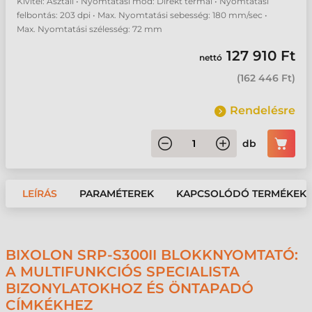
Kivitel: Asztali • Nyomtatási mód: Direkt termál • Nyomtatási
felbontás: 203 dpi • Max. Nyomtatási sebesség: 180 mm/sec •
Max. Nyomtatási szélesség: 72 mm
127 910 Ft
nettó
(
162 446 Ft
)
Rendelésre
db
LEÍRÁS
PARAMÉTEREK
KAPCSOLÓDÓ TERMÉKEK
BIXOLON SRP-S300II BLOKKNYOMTATÓ:
A MULTIFUNKCIÓS SPECIALISTA
BIZONYLATOKHOZ ÉS ÖNTAPADÓ
CÍMKÉKHEZ