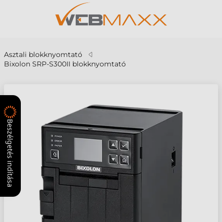
Asztali blokknyomtató
Bixolon SRP-S300II blokknyomtató
Beszélgetés indítása