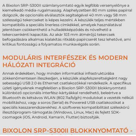
A Bixolon SRP-S300II számlanyomtató egyik legfőbb versenyelőnye a
kiemelkedő média-rugalmasság. Alaphelyzetben 80 mm széles papírral
dolgozik, de opcionális elválasztók segítségével 40 mm vagy 58 mm
szélességű tekercseket is képes kezelni. A készülék teljes mértékben
kompatibilis a speciális linerless címkékkel, amelyek használatával
jelentősen csökkenthető a hulladékképződés és növelhető a
tekercsenkénti kapacitás. Az akár 103 mm átmérőjű tekercsek
befogadására alkalmas kialakítás ritkább papírcserét tesz lehetővé, ami
kritikus fontosságú a folyamatos munkavégzés során.
MODULÁRIS INTERFÉSZEK ÉS MODERN
HÁLÓZATI INTEGRÁCIÓ
Annak érdekében, hogy minden informatikai infrastruktúrába
zökkenőmentesen illeszkedjen, a készülék alapfelszereltségként nagy
sebességű USB 2.0 és Ethernet csatlakozókkal rendelkezik. A specifikus
üzleti igényeknek megfelelően a Bixolon SRP-S300II blokknyomtató
különböző opcionális interfész-kártyákkal rendelhető, beleértve a
Bluetooth és kétsávos WLAN (802.11a/b/g/n) modulokat a vezeték nélküli
mobilitáshoz, vagy a soros (Serial) és Powered USB csatlakozókat a
speciális kasszarendszerekhez. A szoftveres kompatibilitást széleskörű
illesztőprogram-támogatás (Windows, Linux, Mac) és fejlett SDK-
csomagok (iOS, Android, Xamarin, Flutter) biztosítják.
BIXOLON SRP-S300II BLOKKNYOMTATÓ -