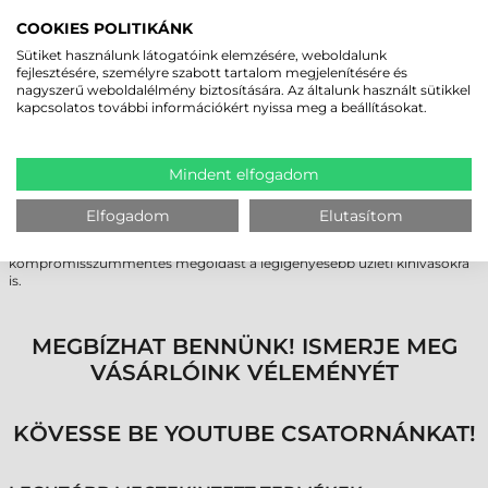
FENNTARTHATÓSÁG ÉS
COOKIES POLITIKÁNK
HELYTAKARÉKOS, STRAPABÍRÓ DIZÁJN
Sütiket használunk látogatóink elemzésére, weboldalunk
A Bixolon SRP-S300II asztali blokknyomtató tervezésekor a
fejlesztésére, személyre szabott tartalom megjelenítésére és
környezettudatosság is kiemelt szempont volt. A visszacsévélési
nagyszerű weboldalélmény biztosítására. Az általunk használt sütikkel
technológia és a papírtakarékos üzemmód segítségével a bizonylatok
kapcsolatos további információkért nyissa meg a beállításokat.
hossza akár 25%-kal, a teljes papírfelhasználás pedig akár 20%-kal
csökkenthető.
A készülékház IP22-es vízállósági minősítéssel bír, ami fokozott
Mindent elfogadom
védelmet nyújt a folyadékok ellen – ez különösen éttermi konyhákon
jelent biztonságot. A belsőleg elhelyezett tápegység és a falra
szerelhetőség lehetősége tovább növeli a helykihasználást, tisztább és
Elfogadom
Elutasítom
rendezettebb munkakörnyezetet teremtve. A készülék a professzionális
technológia és a fenntartható működés ötvözetével kínál
kompromisszummentes megoldást a legigényesebb üzleti kihívásokra
is.
MEGBÍZHAT BENNÜNK! ISMERJE MEG
VÁSÁRLÓINK VÉLEMÉNYÉT
KÖVESSE BE YOUTUBE CSATORNÁNKAT!