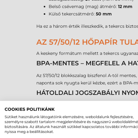
Belső csévemag (mag) átmérő:
12 mm
Külső tekercsátmérő:
50 mm
Ha ez a három érték illeszkedik, a tekercs biz
AZ 57/50/12 HŐPAPÍR TU
A keskeny formátum mellett a tekercs ugyanazt
BPA-MENTES – MEGFELEL A H
Az 57/50/12 blokkszalag biszfenol A-tól mente
naponta sok nyugta kerül kézbe, ezért a BPA-
HÁTOLDALI JOGSZABÁLYI NYO
A tekercs hátoldalán előre nyomtatva szerepel 
COOKIES POLITIKÁNK
használatra kész formában érkezik, ami egyszerű
Sütiket használunk látogatóink elemzésére, weboldalunk fejlesztésére,
HELYES HASZNÁLAT
személyre szabott tartalom megjelenítésére és nagyszerű weboldalélm
biztosítására. Az általunk használt sütikkel kapcsolatos további informác
nyissa meg a beállításokat.
Thermo papír lévén kizárólag hőnyomtatáshoz ha