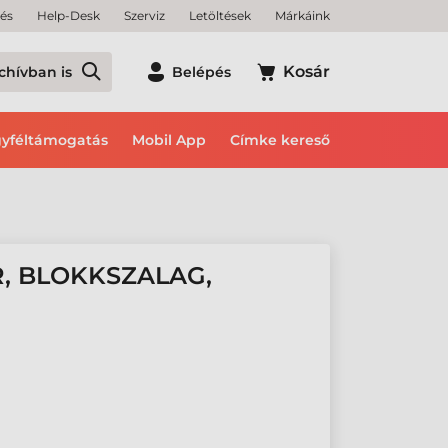
tés
Help-Desk
Szerviz
Letöltések
Márkáink
Kosár
chívban is
Belépés
yféltámogatás
Mobil App
Címke kereső
, BLOKKSZALAG,