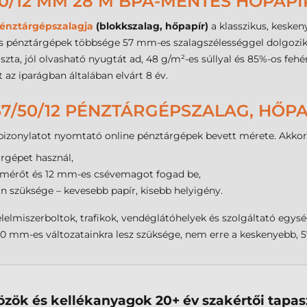
0/12 MM 28 M BPA-MENTES HŐPAPÍ
énztárgépszalagja
(blokkszalag, hőpapír)
a klasszikus, keske
ális pénztárgépek többsége 57 mm-es szalagszélességgel dolgozik
szta, jól olvasható nyugtát ad, 48 g/m²-es súllyal és 85%-os feh
 az iparágban általában elvárt 8 év.
57/50/12 PÉNZTÁRGÉPSZALAG, HŐP
izonylatot nyomtató online pénztárgépek bevett mérete. Akkor e
rgépet használ,
tmérőt és 12 mm-es csévemagot fogad be,
 szüksége – kevesebb papír, kisebb helyigény.
, élelmiszerboltok, trafikok, vendéglátóhelyek és szolgáltató e
 mm-es változatainkra lesz szüksége, nem erre a keskenyebb, 5
zök és kellékanyagok 20+ év szakértői tapasz