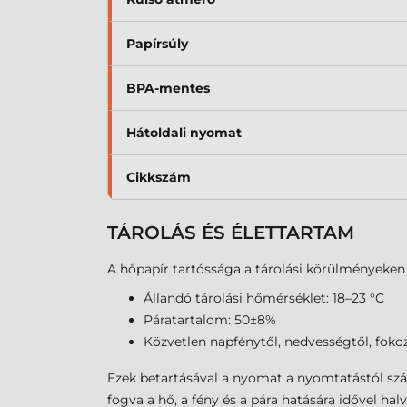
Papírsúly
BPA-mentes
Hátoldali nyomat
Cikkszám
TÁROLÁS ÉS ÉLETTARTAM
A hőpapír tartóssága a tárolási körülményeken m
Állandó tárolási hőmérséklet: 18–23 °C
Páratartalom: 50±8%
Közvetlen napfénytől, nedvességtől, foko
Ezek betartásával a nyomat a nyomtatástól sz
fogva a hő, a fény és a pára hatására idővel ha