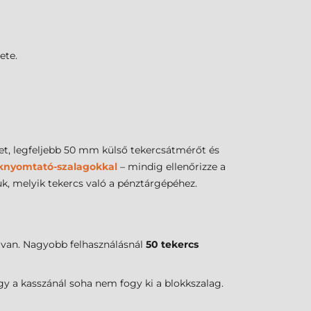
ete.
et, legfeljebb 50 mm külső tekercsátmérőt és
knyomtató-szalagokkal
– mindig ellenőrizze a
uk, melyik tekercs való a pénztárgépéhez.
 van. Nagyobb felhasználásnál
50 tekercs
gy a kasszánál soha nem fogy ki a blokkszalag.