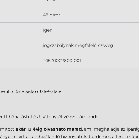
48 g/m²
igen
jogszabálynak megfelelő szöveg
T0570002800-001
úlik. Az ajánlott feltételek:
zott hőhatástól és UV-fénytől védve tárolandó
ámított
akár 10 évig olvasható marad
, ami meghaladja az ipará
lványul, ezért az archiválandó bizonylatokat érdemes a fenti módo