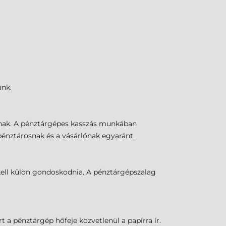
ünk.
ásnak. A pénztárgépes kasszás munkában
énztárosnak és a vásárlónak egyaránt.
 kell külön gondoskodnia. A pénztárgépszalag
 a pénztárgép hőfeje közvetlenül a papírra ír.