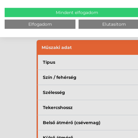
Ez csendes és olcsó üzemeltetést jelent, viszo
ezért érdemes megbízható forrásból beszerezni
Mindent elfogadom
Elfogadom
Elutasítom
PÉNZTÁRGÉPSZALAG MŰS
Műszaki adat
Típus
Szín / fehérség
Szélesség
Tekercshossz
Belső átmérő (csévemag)
Külső átmérő