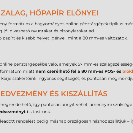
SZALAG, HŐPAPÍR ELŐNYEI
eny formátum a hagyományos online pénztárgépek tipikus mér
 jól olvasható nyugtákat és bizonylatokat ad.
papírt és kisebb helyet igényel, mint a 80 mm-es változatok.
 online pénztárgépekbe való, amelyek 57 mm-es szalagszélesség
y formátum miatt
nem cserélhető fel a 80 mm-es POS- és
blok
lan, kérje szakértőink ingyenes segítségét, és pontosan megmondj
KEDVEZMÉNY ÉS KISZÁLLÍTÁS
 megrendelhető, így pontosan annyit vehet, amennyire szüksége
 kedvezményt
biztosítunk.
 leadott rendelést pedig másnap országosan házhoz szállítjuk – í