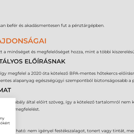
tosan befér és akadásmentesen fut a pénztárgépben.
LAJDONSÁGAI
 a minőséget és megfelelőséget hozza, mint a többi kiszerelés
ATÁLYOS ELŐÍRÁSNAK
s, így megfelel a 2020 óta kötelező BPA-mentes hőtekercs-előír
mentes alapanyag egészségügyi szempontból biztonságosabb a p
MAT
a jogszabály által előírt szöveg, így a kötelező tartalomról nem
síti a megfelelést.
ény
iókért
sználható: nem igényel festékszalagot, tonert vagy tintát, mert