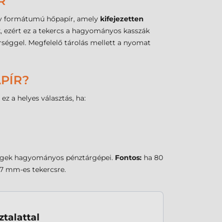
R
ny formátumú hőpapír, amely
kifejezetten
, ezért ez a tekercs a hagyományos kasszák
érséggel. Megfelelő tárolás mellett a nyomat
APÍR?
z a helyes választás, ha:
gységek hagyományos pénztárgépei.
Fontos:
ha 80
7 mm-es tekercsre.
talattal