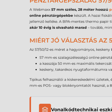
PÉNZTÁRGÉPSZALAG 57/5
A Webmaxx
57 mm széles, 28 méter hosszú
p
online pénztárgépekbe
készült. A hazai fisk
jellemző kelléke. A BPA-mentes thermo papír ti
akár 10 évig is olvasható marad
– tovább, mint
MIÉRT JÓ VÁLASZTÁS AZ 
Az 57/50/12-es méret a hagyományos, keskeny b
57 mm-es szalagszélességű online pénztá
a kasszája 50 mm-es maximális tekercsá
keskeny, takarékos nyugtaformátumra van
Tipikus felhasználói a kiskereskedelmi üzletek
mm-es POS- vagy blokknyomtatót használ, a 80
Vonalkódtechnikai eszkö