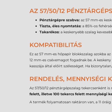
AZ 57/50/12 PÉNZTÁRGÉP
Pénztárgépre szabva:
az 57 mm-es kesk
Tiszta, éles nyomtatás:
a 85%-os fehérség
Takarékos:
a keskenyebb szalag kevesebb 
KOMPATIBILITÁS
Ez az 57 mm-es hőpapír blokkszalag azokba az
12 mm-es csévemagot fogadnak be. A kesken
kasszája által előírt szélességet. Ha bizonyta
RENDELÉS, MENNYISÉGI 
Az 57/50/12 pénztárgépszalag tekercsenként is
felett, illetve 100 tekercs felett mennyiségi
A termék folyamatosan raktáron van, a 11 óráig