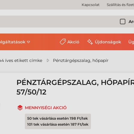
Kapcsolat
Szállítás és fize
Ar
olgáltatások
Akció
Újdonságok
Üg
A4 íves etikett címke
Pénztárgépszalag, hőpapír
PÉNZTÁRGÉPSZALAG, HŐPAPÍR
57/50/12
MENNYISÉGI AKCIÓ
50 tek vásárlása esetén 198 Ft/tek
101 tek vásárlása esetén 187 Ft/tek