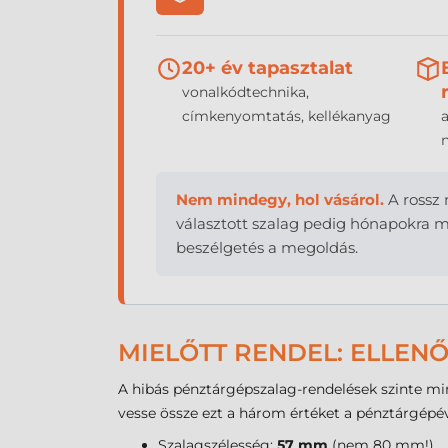
20+ év tapasztalat
vonalkódtechnika,
címkenyomtatás, kellékanyag
n
Nem mindegy, hol vásárol.
A rossz 
választott szalag pedig hónapokra me
beszélgetés a megoldás.
MIELŐTT RENDEL: ELLEN
A hibás pénztárgépszalag-rendelések szinte min
vesse össze ezt a három értéket a pénztárgépév
Szalagszélesség:
57 mm
(nem 80 mm!)