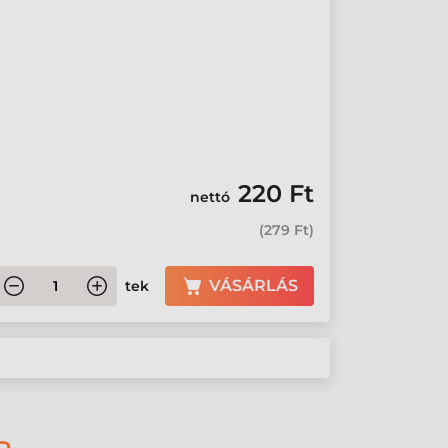
220 Ft
nettó
(
279 Ft
)
VÁSÁRLÁS
tek