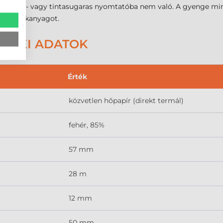
nt mátrix- vagy tintasugaras nyomtatóba nem való. A gyenge minő
 a kellékanyagot.
ZAKI ADATOK
Érték
közvetlen hőpapír (direkt termál)
fehér, 85%
57 mm
28 m
12 mm
50 mm