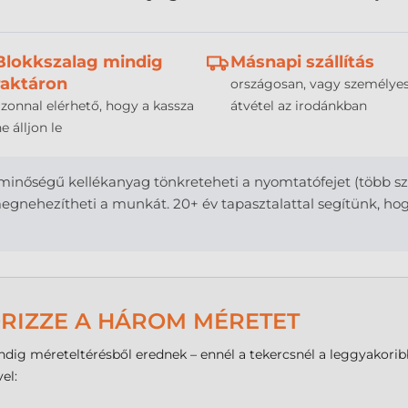
Blokkszalag mindig
Másnapi szállítás
raktáron
országosan, vagy személye
azonnal elérhető, hogy a kassza
átvétel az irodánkban
e álljon le
minőségű kellékanyag tönkreteheti a nyomtatófejet (több száz
gnehezítheti a munkát. 20+ év tapasztalattal segítünk, hogy
ŐRIZZE A HÁROM MÉRETET
dig méreteltérésből erednek – ennél a tekercsnél a leggyakoribb
el: