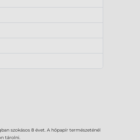
gban szokásos 8 évet. A hőpapír természeténél
n tárolni.