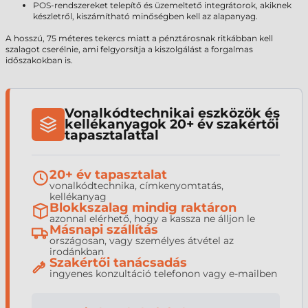
POS-rendszereket telepítő és üzemeltető integrátorok, akiknek
készletről, kiszámítható minőségben kell az alapanyag.
A hosszú, 75 méteres tekercs miatt a pénztárosnak ritkábban kell
szalagot cserélnie, ami felgyorsítja a kiszolgálást a forgalmas
időszakokban is.
Vonalkódtechnikai eszközök és
kellékanyagok 20+ év szakértői
tapasztalattal
20+ év tapasztalat
vonalkódtechnika, címkenyomtatás,
kellékanyag
Blokkszalag mindig raktáron
azonnal elérhető, hogy a kassza ne álljon le
Másnapi szállítás
országosan, vagy személyes átvétel az
irodánkban
Szakértői tanácsadás
ingyenes konzultáció telefonon vagy e-mailben