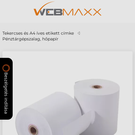
Tekercses és A4 íves etikett címke
Pénztárgépszalag, hőpapír
Beszélgetés indítása