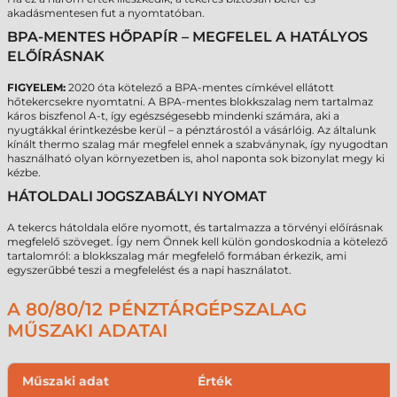
akadásmentesen fut a nyomtatóban.
BPA-MENTES HŐPAPÍR – MEGFELEL A HATÁLYOS
ELŐÍRÁSNAK
FIGYELEM:
2020 óta kötelező a BPA-mentes címkével ellátott
hőtekercsekre nyomtatni. A BPA-mentes blokkszalag nem tartalmaz
káros biszfenol A-t, így egészségesebb mindenki számára, aki a
nyugtákkal érintkezésbe kerül – a pénztárostól a vásárlóig. Az általunk
kínált thermo szalag már megfelel ennek a szabványnak, így nyugodtan
használható olyan környezetben is, ahol naponta sok bizonylat megy ki
kézbe.
HÁTOLDALI JOGSZABÁLYI NYOMAT
A tekercs hátoldala előre nyomott, és tartalmazza a törvényi előírásnak
megfelelő szöveget. Így nem Önnek kell külön gondoskodnia a kötelező
tartalomról: a blokkszalag már megfelelő formában érkezik, ami
egyszerűbbé teszi a megfelelést és a napi használatot.
A 80/80/12 PÉNZTÁRGÉPSZALAG
MŰSZAKI ADATAI
Műszaki adat
Érték