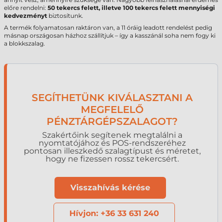
előre rendelni:
50 tekercs felett, illetve 100 tekercs felett mennyiségi
kedvezményt
biztosítunk.
A termék folyamatosan raktáron van, a 11 óráig leadott rendelést pedig
másnap országosan házhoz szállítjuk – így a kasszánál soha nem fogy ki
a blokkszalag.
SEGÍTHETÜNK KIVÁLASZTANI A
MEGFELELŐ
PÉNZTÁRGÉPSZALAGOT?
Szakértőink segítenek megtalálni a
nyomtatójához és POS-rendszeréhez
pontosan illeszkedő szalagtípust és méretet,
hogy ne fizessen rossz tekercsért.
Visszahívás kérése
Hívjon: +36 33 631 240