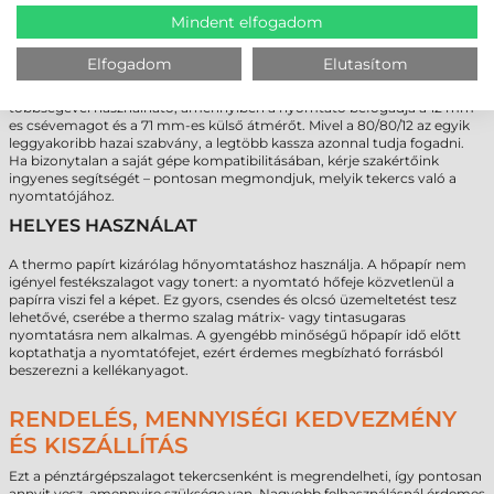
Mindent elfogadom
KOMPATIBILITÁS
Elfogadom
Elutasítom
Ez a 80 mm-es hőpapír blokkszalag a piacon elterjedt, 80 mm-es
szalagszélességű online pénztárgépek és blokknyomtatók túlnyomó
többségével használható, amennyiben a nyomtató befogadja a 12 mm-
es csévemagot és a 71 mm-es külső átmérőt. Mivel a 80/80/12 az egyik
leggyakoribb hazai szabvány, a legtöbb kassza azonnal tudja fogadni.
Ha bizonytalan a saját gépe kompatibilitásában, kérje szakértőink
ingyenes segítségét – pontosan megmondjuk, melyik tekercs való a
nyomtatójához.
HELYES HASZNÁLAT
A thermo papírt kizárólag hőnyomtatáshoz használja. A hőpapír nem
igényel festékszalagot vagy tonert: a nyomtató hőfeje közvetlenül a
papírra viszi fel a képet. Ez gyors, csendes és olcsó üzemeltetést tesz
lehetővé, cserébe a thermo szalag mátrix- vagy tintasugaras
nyomtatásra nem alkalmas. A gyengébb minőségű hőpapír idő előtt
koptathatja a nyomtatófejet, ezért érdemes megbízható forrásból
beszerezni a kellékanyagot.
RENDELÉS, MENNYISÉGI KEDVEZMÉNY
ÉS KISZÁLLÍTÁS
Ezt a pénztárgépszalagot tekercsenként is megrendelheti, így pontosan
annyit vesz, amennyire szüksége van. Nagyobb felhasználásnál érdemes