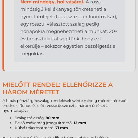
Nem mindegy, hol vásárol.
A rossz
minőségű kellékanyag tönkreteheti a
nyomtatófejet (több százezer forintos kár),
egy rosszul választott szalag pedig
hónapokra megnehezítheti a munkát. 20+
év tapasztalattal segítünk, hogy ezt
elkerülje – sokszor egyetlen beszélgetés a
megoldás.
MIELŐTT RENDEL: ELLENŐRIZZE A
HÁROM MÉRETET
A hibás pénztárgépszalag-rendelések szinte mindig méreteltérésből
erednek. Rendelés előtt vesse össze ezt a három értéket a
nyomtatójával:
Szalagszélesség:
80 mm
Belső csévemag (mag) átmérő:
12 mm
Külső tekercsátmérő:
71 mm
Ha ez a három érték illeszkedik, a tekercs biztosan befér és