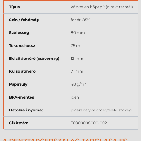
Típus
közvetlen hőpapír (direkt termál)
Szín / fehérség
fehér, 85%
Szélesség
80 mm
Tekercshossz
75 m
Belső átmérő (csévemag)
12 mm
Külső átmérő
71 mm
Papírsúly
48 g/m²
BPA-mentes
igen
Hátoldali nyomat
jogszabálynak megfelelő szöveg
Cikkszám
T0800008000-002