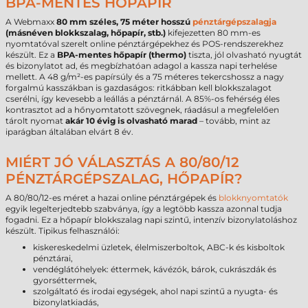
BPA-MENTES HŐPAPÍR
A Webmaxx
80 mm széles, 75 méter hosszú
pénztárgépszalagja
(másnéven blokkszalag, hőpapír, stb.)
kifejezetten 80 mm-es
nyomtatóval szerelt online pénztárgépekhez és POS-rendszerekhez
készült. Ez a
BPA-mentes hőpapír (thermo)
tiszta, jól olvasható nyugtát
és bizonylatot ad, és megbízhatóan adagol a kassza napi terhelése
mellett. A 48 g/m²-es papírsúly és a 75 méteres tekercshossz a nagy
forgalmú kasszákban is gazdaságos: ritkábban kell blokkszalagot
cserélni, így kevesebb a leállás a pénztárnál. A 85%-os fehérség éles
kontrasztot ad a hőnyomtatott szövegnek, ráadásul a megfelelően
tárolt nyomat
akár 10 évig is olvasható marad
– tovább, mint az
iparágban általában elvárt 8 év.
MIÉRT JÓ VÁLASZTÁS A 80/80/12
PÉNZTÁRGÉPSZALAG, HŐPAPÍR?
A 80/80/12-es méret a hazai online pénztárgépek és
blokknyomtatók
egyik legelterjedtebb szabványa, így a legtöbb kassza azonnal tudja
fogadni. Ez a hőpapír blokkszalag napi szintű, intenzív bizonylatoláshoz
készült. Tipikus felhasználói:
kiskereskedelmi üzletek, élelmiszerboltok, ABC-k és kisboltok
pénztárai,
vendéglátóhelyek: éttermek, kávézók, bárok, cukrászdák és
gyorséttermek,
szolgáltató és irodai egységek, ahol napi szintű a nyugta- és
bizonylatkiadás,