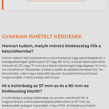
GYAKRAN ISMÉTELT KÉRDÉSEK
Honnan tudom, melyik méretű blokkszalag illik a
készülékembe?
Három adatot kell összevetnie a nyomtatójával vagy pénztárgépével: a
szalagszélességet (jellemzően 57 vagy 80 mm), a külső tekercsátmérőt
(nálunk 40, 50 vagy 71 mm) és a belső csévemagot (egységesen 12 mm).
Ha mindhárom illeszkedik, a tekercs befér és akadásmentesen fut. Ha
bizonytalan, adja meg a készülék típusát, és szakértőink pontosan
megmondják, melyik szalag való hozzá.
Mi a különbség az 57 mm-es és a 80 mm-es
blokkszalag között?
A különbség a szalag szélessége, és ez nem cserélhető fel. A
hagyományos online pénztárgépek jellemzően az 57 mm-es,
keskenyebb szalagot használják, míg a POS- és blokknyomtatók