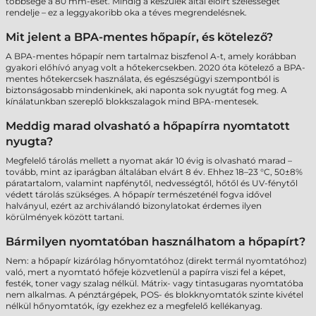
többsége a 80 mm-eset. Mindig a készülék által előírt szélességet
rendelje – ez a leggyakoribb oka a téves megrendelésnek.
Mit jelent a BPA-mentes hőpapír, és kötelező?
A BPA-mentes hőpapír nem tartalmaz biszfenol A-t, amely korábban
gyakori előhívó anyag volt a hőtekercsekben. 2020 óta kötelező a BPA-
mentes hőtekercsek használata, és egészségügyi szempontból is
biztonságosabb mindenkinek, aki naponta sok nyugtát fog meg. A
kínálatunkban szereplő blokkszalagok mind BPA-mentesek.
Meddig marad olvasható a hőpapírra nyomtatott
nyugta?
Megfelelő tárolás mellett a nyomat akár 10 évig is olvasható marad –
tovább, mint az iparágban általában elvárt 8 év. Ehhez 18–23 °C, 50±8%
páratartalom, valamint napfénytől, nedvességtől, hőtől és UV-fénytől
védett tárolás szükséges. A hőpapír természeténél fogva idővel
halványul, ezért az archiválandó bizonylatokat érdemes ilyen
körülmények között tartani.
Bármilyen nyomtatóban használhatom a hőpapírt?
Nem: a hőpapír kizárólag hőnyomtatóhoz (direkt termál nyomtatóhoz)
való, mert a nyomtató hőfeje közvetlenül a papírra viszi fel a képet,
festék, toner vagy szalag nélkül. Mátrix- vagy tintasugaras nyomtatóba
nem alkalmas. A pénztárgépek, POS- és blokknyomtatók szinte kivétel
nélkül hőnyomtatók, így ezekhez ez a megfelelő kellékanyag.