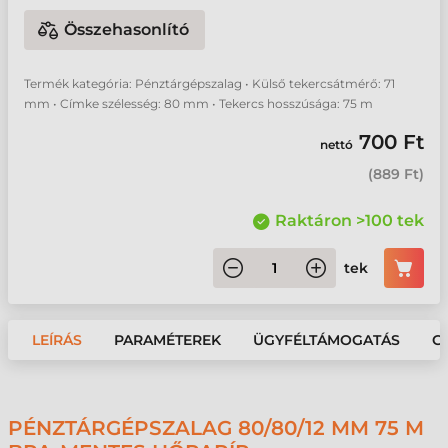
Összehasonlító
Termék kategória: Pénztárgépszalag • Külső tekercsátmérő: 71
mm • Címke szélesség: 80 mm • Tekercs hosszúsága: 75 m
700 Ft
nettó
(
889 Ft
)
Raktáron >100 tek
tek
LEÍRÁS
PARAMÉTEREK
ÜGYFÉLTÁMOGATÁS
G
PÉNZTÁRGÉPSZALAG 80/80/12 MM 75 M