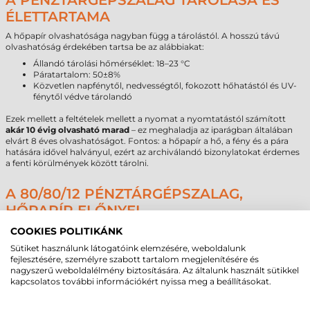
A PÉNZTÁRGÉPSZALAG TÁROLÁSA ÉS
ÉLETTARTAMA
A hőpapír olvashatósága nagyban függ a tárolástól. A hosszú távú
olvashatóság érdekében tartsa be az alábbiakat:
Állandó tárolási hőmérséklet: 18–23 °C
Páratartalom: 50±8%
Közvetlen napfénytől, nedvességtől, fokozott hőhatástól és UV-
fénytől védve tárolandó
Ezek mellett a feltételek mellett a nyomat a nyomtatástól számított
akár 10 évig olvasható marad
– ez meghaladja az iparágban általában
elvárt 8 éves olvashatóságot. Fontos: a hőpapír a hő, a fény és a pára
hatására idővel halványul, ezért az archiválandó bizonylatokat érdemes
a fenti körülmények között tárolni.
A 80/80/12 PÉNZTÁRGÉPSZALAG,
HŐPAPÍR ELŐNYEI
Tiszta, éles nyomtatás:
jól olvasható nyugták és bizonylatok,
COOKIES POLITIKÁNK
amelyek megkönnyítik az elszámolást és a könyvelést.
Sütiket használunk látogatóink elemzésére, weboldalunk
Gyors, egyszerű csere:
a 12 mm-es csévemag és a 71 mm-es
fejlesztésére, személyre szabott tartalom megjelenítésére és
átmérő a legtöbb 80 mm-es nyomtatóba pillanatok alatt
nagyszerű weboldalélmény biztosítására. Az általunk használt sütikkel
behelyezhető.
kapcsolatos további információkért nyissa meg a beállításokat.
Kiemelkedő tartósság – megfelelő tárolás mellett:
az előírt
körülmények között a nyomat akár 10 évig megőrzi
olvashatóságát, ami meghaladja a szokásos 8 évet.