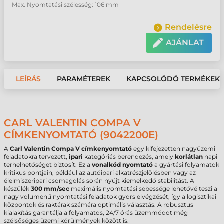
Max. Nyomtatási szélesség: 106 mm
Rendelésre
AJÁNLAT
LEÍRÁS
PARAMÉTEREK
KAPCSOLÓDÓ TERMÉKEK
CARL VALENTIN COMPA V
CÍMKENYOMTATÓ (9042200E)
A
Carl Valentin Compa V címkenyomtató
egy kifejezetten nagyüzemi
feladatokra tervezett,
ipari
kategóriás berendezés, amely
korlátlan
napi
terhelhetőséget biztosít. Ez a
vonalkód nyomtató
a gyártási folyamatok
kritikus pontjain, például az autóipari alkatrészjelölésben vagy az
élelmiszeripari csomagolás során nyújt kiemelkedő stabilitást. A
készülék
300 mm/sec
maximális nyomtatási sebessége lehetővé teszi a
nagy volumenű nyomtatási feladatok gyors elvégzését, így a logisztikai
központok és raktárak számára optimális választás. A robusztus
kialakítás garantálja a folyamatos, 24/7 órás üzemmódot még
szélsőséges üzemi körülmények között is.