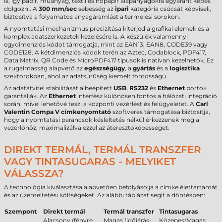
is, így papír, műanyag, textil és hőpapír alapanyagokra egyaránt képes
dolgozni. A
300 mm/sec
sebesség az
ipari
kategória csúcsát képviseli,
biztosítva a folyamatos anyagáramlást a termelési sorokon.
A nyomtatási mechanizmus precizitása kiterjed a grafikai elemek és a
komplex adatszerkezetek kezelésére is. A készülék valamennyi
egydimenziós kódot támogatja, mint az EAN13, EAN8, CODE39 vagy
CODE128. A kétdimenziós kódok terén az Aztec, Codablock, PDF417,
Data Matrix, QR Code és MicroPDF417 típusok is natívan kezelhetők. Ez
a rugalmasság alapvető az
egészségügy
, a
gyártás
és a
logisztika
szektorokban, ahol az adatsűrűség kiemelt fontosságú.
Az adatátvitel stabilitását a beépített
USB
,
RS232
és
Ethernet
portok
garantálják. Az
Ethernet
interfész különösen fontos a hálózati integráció
során, mivel lehetővé teszi a központi vezérlést és felügyeletet. A
Carl
Valentin Compa V címkenyomtató
szoftveres támogatása biztosítja,
hogy a nyomtatási parancsok késleltetés nélkül érkezzenek meg a
vezérlőhöz, maximalizálva ezzel az áteresztőképességet.
DIREKT TERMÁL, TERMÁL TRANSZFER
VAGY TINTASUGARAS - MELYIKET
VÁLASSZA?
A technológia kiválasztása alapvetően befolyásolja a címke élettartamát
és az üzemeltetési költségeket. Az alábbi táblázat segít a döntésben:
Szempont
Direkt termál
Termál transzfer
Tintasugaras
Alacsony (fényre,
Magas (időjárás-
Közepes/Magas