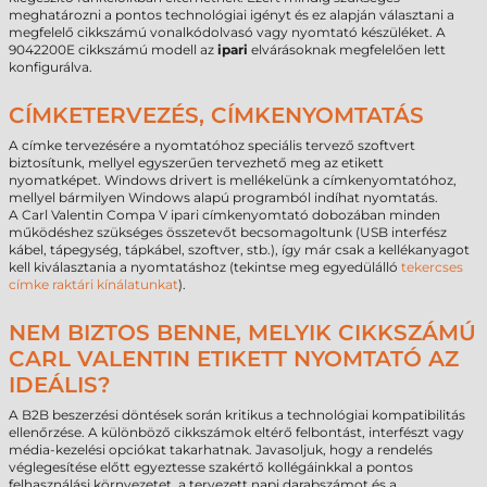
meghatározni a pontos technológiai igényt és ez alapján választani a
megfelelő cikkszámú vonalkódolvasó vagy nyomtató készüléket. A
9042200E cikkszámú modell az
ipari
elvárásoknak megfelelően lett
konfigurálva.
CÍMKETERVEZÉS, CÍMKENYOMTATÁS
A címke tervezésére a nyomtatóhoz speciális tervező szoftvert
biztosítunk, mellyel egyszerűen tervezhető meg az etikett
nyomatképet. Windows drivert is mellékelünk a címkenyomtatóhoz,
mellyel bármilyen Windows alapú programból indíhat nyomtatás.
A Carl Valentin Compa V ipari címkenyomtató dobozában minden
működéshez szükséges összetevőt becsomagoltunk (USB interfész
kábel, tápegység, tápkábel, szoftver, stb.), így már csak a kellékanyagot
kell kiválasztania a nyomtatáshoz (tekintse meg egyedülálló
tekercses
címke raktári kínálatunkat
).
NEM BIZTOS BENNE, MELYIK CIKKSZÁMÚ
CARL VALENTIN ETIKETT NYOMTATÓ AZ
IDEÁLIS?
A B2B beszerzési döntések során kritikus a technológiai kompatibilitás
ellenőrzése. A különböző cikkszámok eltérő felbontást, interfészt vagy
média-kezelési opciókat takarhatnak. Javasoljuk, hogy a rendelés
véglegesítése előtt egyeztesse szakértő kollégáinkkal a pontos
felhasználási környezetet, a tervezett napi darabszámot és a