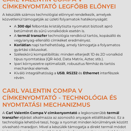
CÍMKENYOMTATÓ LEGFŐBB ELŐNYEI
A készülék számos technológiai előnnyel rendelkezik, amelyek
közvetlenül támogatják az üzleti folyamatok hatékonyságát:
A
300 dpi
felbontás kristálytiszta nyomatot biztosít apró
betűméret és sűrű vonalkódok esetén is.
A
termál transzfer
technológia rendkívül tartós, kopásálló és
vegyianyag-ellenálló címkéket eredményez.
Korlátlan
napi terhelhetőség, amely támogatja a folyamatos
gyártási ciklusokat.
Széleskörű kompatibilitás: minden elterjedt 1D és 2D vonalkód
típus nyomtatása (QR-kód, Data Matrix, Aztec stb.).
Ipari környezetre optimalizált, robusztus fémház és tartós
mechanikai elemek.
Kiváló integrálhatóság a
USB
,
RS232
és
Ethernet
interfészek
révén.
CARL VALENTIN COMPA V
CÍMKENYOMTATÓ - TECHNOLÓGIA ÉS
NYOMTATÁSI MECHANIZMUS
A
Carl Valentin Compa V címkenyomtató
a legkorszerűbb
termál
transzfer
eljárást alkalmazza az azonosító anyagok előállításához. Ez a
technológia lehetővé teszi, hogy a nyomat minden körülmények között
olvasható maradjon. Mivel a készülék támogatja a direkt termál módot