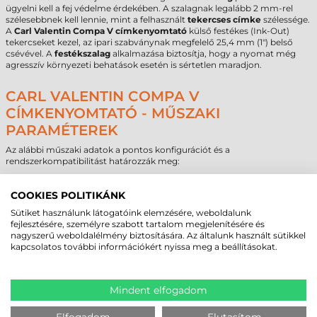
ügyelni kell a fej védelme érdekében. A szalagnak legalább 2 mm-rel
szélesebbnek kell lennie, mint a felhasznált
tekercses címke
szélessége.
A
Carl Valentin Compa V címkenyomtató
külső festékes (Ink-Out)
tekercseket kezel, az ipari szabványnak megfelelő 25,4 mm (1") belső
csévével. A
festékszalag
alkalmazása biztosítja, hogy a nyomat még
agresszív környezeti behatások esetén is sértetlen maradjon.
CARL VALENTIN COMPA V
CÍMKENYOMTATÓ - MŰSZAKI
PARAMÉTEREK
Az alábbi műszaki adatok a pontos konfigurációt és a
rendszerkompatibilitást határozzák meg:
Márka
Carl Valentin
COOKIES POLITIKÁNK
Modell
Compa V
Technológia
termál transzfer
Sütiket használunk látogatóink elemzésére, weboldalunk
Felbontás
300 dpi
fejlesztésére, személyre szabott tartalom megjelenítésére és
nagyszerű weboldalélmény biztosítására. Az általunk használt sütikkel
Max. tekercsátmérő
205 mm
kapcsolatos további információkért nyissa meg a beállításokat.
Cséveméret
40 mm
Interfész
USB
,
RS232
,
Ethernet
Garancia (készülék)
12 hónap
Garancia (fej)
6 hónap
Mindent elfogadom
Elfogadom
Elutasítom