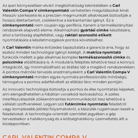
Az ipari környezetben elvárt megbízhatóság tekintetében a
Carl
Valentin Compa V címkenyomtató
verhetetlen megoldásokat kínál.
Masszív szerkezete és a precízen megmunkált alkatrészek biztosítják a
hosszú élettartamot, csökkentve a karbantartási igényt. Ez a
címkenyomtató
nem csupán egy periféria, hanem a termelésirányítási
rendszerek alapvető eleme. Alkalmazható
gyártási címke
készítésére,
ahol a tartósság alapfeltétel, vagy
raktári azonosító etikett
nyomtatására a készletmozgások pontos követéséhez.
A
Carl Valentin
márka évtizedes tapasztalata a garancia arra, hogy az
eszköz minden technológiai igényt kielégít. A
matrica nyomtató
funkciók mellett a gép alkalmas komplex
termékazonosító címke
és
polccímke
előállítására is. A moduláris felépítés lehetővé teszi a könnyű
integrációt, így minimalizálható az átállási idő a meglévő rendszerekben.
A pontos mérnöki tervezés eredményeként a
Carl Valentin Compa V
címkenyomtató
minden egyes nyomata professzionális minőségű,
támogatva a pontos adatfelvételt az ellátási lánc minden pontján.
Az innovatív technológia biztosítja a pontos és éles nyomtatási képeket,
ami elengedhetetlen a hibátlan vonalkód-leolvasáshoz. A széles
interfészválaszték zökkenőmentes kommunikációt tesz lehetővé a
vállalati szoftverekkel. Legyen szó
futárcímke nyomtatás
feladatról
vagy komplexebb jelölési folyamatokról, a készülék rugalmasan kezeli a
feladatokat. A technológia-orientált szemlélet jegyében a gép
tervezésekor a hatékonyság és a költséghatékony üzemeltetés állt a
középpontban.
CARL VALENTIN COMPA V