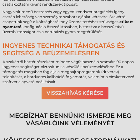
csatlakoztatni kívánt rendszerek típusát.
Nagy volumenű beszerzés vagy egyedi rendszerintegrációs igény
esetén lehetőség van személyre szabott ajánlat kérésére. Szakértő
csapatunk segít a költséghatékony üzemeltetéshez szükséges
etikett
nyomtató
konfiguráció összeállításában, biztosítva a hosszú távú
üzembiztonságot és a beruházás gyors megtérülését.
INGYENES TECHNIKAI TÁMOGATÁS ÉS
SEGÍTSÉG A BEÜZEMELÉSBEN
A szakértői háttér részeként minden végfelhasználó számára 90 napos
ingyenes segítséget biztosítunk a készülék beüzemeléséhez. Ez a
támogatás magában foglalja a meghajtóprogramok (driverek)
telepítését, a hardveres kalibráció folyamatát, valamint a címketervező
szoftver alapvető beállításait.
VISSZAHÍVÁS KÉRÉSE
MEGBÍZHAT BENNÜNK! ISMERJE MEG
VÁSÁRLÓINK VÉLEMÉNYÉT