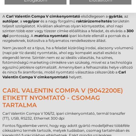
FELHASZNÁLÁSI TERÜLETEK ÉS „MIKOR
NEM EZ A MEGFELELŐ VÁLASZTÁS?”
A
Carl Valentin Compa V címkenyomtató
elsődlegesen a
gyártás
, az
autóipar
, a
vegyipar
és a nagy forgalmú
raktárüzemeltetés
területén
teljesít szolgálatot. Kiválóan alkalmas olyan környezetbe, ahol napi
szinten több ezer vagy tízezer címke előállítása a feladat, és elvárás a
300
dpi
pontosság. A
matrica nyomtató
ipari kivitele ellenáll a pornak és a
rezgéseknek, biztosítva a folyamatos rendelkezésre állást.
Nem javasolt ez a típus, ha a feladat kizárólag irodai, alacsony volumenű
(napi pár tíz darab) nyomtatás, ahol egy kompakt asztali eszköz is
elegendő lenne. Szintén nem ez az ideális választás, ha színes,
fotóminőségű marketing címkékre van szükség, mivel ez a technológia
egyszínű jelölésre optimalizált. Amennyiben a felhasználás helye változó
és nincs fix áramforrás, mobil nyomtató választása célszerűbb a
Carl
Valentin Compa V címkenyomtató
helyett.
CARL VALENTIN COMPA V (9042200E)
ETIKETT NYOMTATÓ - CSOMAG
TARTALMA
Carl Valentin Compa V 106/12, ipari címkenyomtató, termál transzfer
(TT), USB, RS232, Ethernet 300 dpi
Fontos figyelembe venni, hogy egy adott gyártó modelljéhez többféle
cikkszámú termék tartozik, melyek tudásban, csomag tartalmában és
kiegészítő funkcióikban eltérhetnek. Ezért mindig szükséges