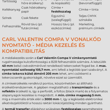
Tartósság
hőre érzékeny)
és kopásálló)
(bevonatfüggő)
Csak hőérzékeny
Címke +
Kellékanyag
Címke + tinta
papír
festékszalag
Egyszínű
Teljes CMYK
Színek
Csak fekete
(szalagfüggő)
színskála
Rövid távú (pl.
Hosszú távú (pl.
Marketing,
Felhasználás
futárcímke)
eszközcímke)
prémium címkék
CARL VALENTIN COMPA V VONALKÓD
NYOMTATÓ - MÉDIA KEZELÉS ÉS
KOMPATIBILITÁS
A médiakezelés során a
Carl Valentin Compa V címkenyomtató
rugalmassága kulcsfontosságú a B2B felhasználók számára. A készülék
40 mm
belső cséveátmérővel rendelkező tekercseket fogad be. A
max.
nyomtatási szélesség 105,7 mm
, ami lefedi a legtöbb ipari szabványt. A
címke tekercs külső átmérő 205 mm
lehet, ami csökkenti a
tekercscserék gyakoriságát, növelve ezzel az üzemidőt.
A címkeérzékelés rendkívül pontos, köszönhetően az állítható
érzékelőrendszernek. A gépben megtalálható a
transzmisszív
és a
reflektív
érzékelő is, így a perforált, a foltos (black mark) és a folyamatos
alapanyagok kezelése is megoldott. A
min. címke magasság 5 mm
,
míg a maximális érték eléri a
3000 mm
-t, így a legkisebb elektronikai
alkatrészjelölőktől a hosszú raktári lokációjelzőkig minden gyártható.
A
termál transzfer
eljáráshoz szükséges
festékszalag
paramétereire