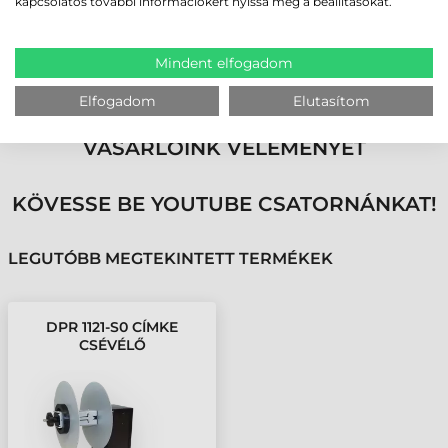
kapcsolatos további információkért nyissa meg a beállításokat.
Tekercs belső átmérő 76 mm
Igen
Mindent elfogadom
Elfogadom
Elutasítom
MEGBÍZHAT BENNÜNK! ISMERJE MEG
VÁSÁRLÓINK VÉLEMÉNYÉT
KÖVESSE BE YOUTUBE CSATORNÁNKAT!
LEGUTÓBB MEGTEKINTETT TERMÉKEK
DPR 1121-S0 CÍMKE
CSÉVÉLŐ