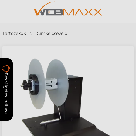
Tartozékok
Címke csévélő
Beszélgetés indítása