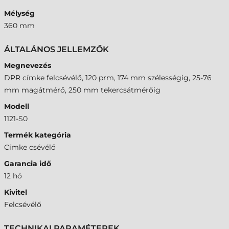
Mélység
360 mm
ÁLTALÁNOS JELLEMZŐK
Megnevezés
DPR címke felcsévélő, 120 prm, 174 mm szélességig, 25-76
mm magátmérő, 250 mm tekercsátmérőig
Modell
1121-S0
Termék kategória
Címke csévélő
Garancia idő
12 hó
Kivitel
Felcsévélő
TECHNIKAI PARAMÉTEREK