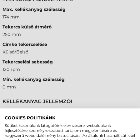
Max. kellékanyag szélesség
174 mm
Tekercs külső átmérő
250 mm
Címke tekercselése
Külső/Belső
Tekercselési sebesség
120 rpm
Min. kellékanyag szélesség
0 mm
KELLÉKANYAG JELLEMZŐI
Tekercs belső átmérő 25 mm
COOKIES POLITIKÁNK
Igen
Sütiket használunk látogatóink elemzésére, weboldalunk
Tekercs belső átmérő 40 mm
fejlesztésére, személyre szabott tartalom megjelenítésére és
nagyszerű weboldalélmény biztosítására. Az általunk használt sütikkel
Igen