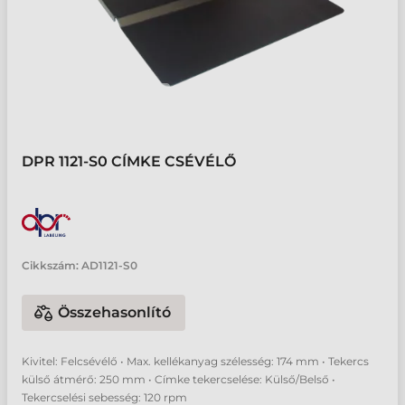
DPR 1121-S0 CÍMKE CSÉVÉLŐ
Cikkszám:
AD1121-S0
Összehasonlító
Kivitel: Felcsévélő • Max. kellékanyag szélesség: 174 mm • Tekercs
külső átmérő: 250 mm • Címke tekercselése: Külső/Belső •
Tekercselési sebesség: 120 rpm