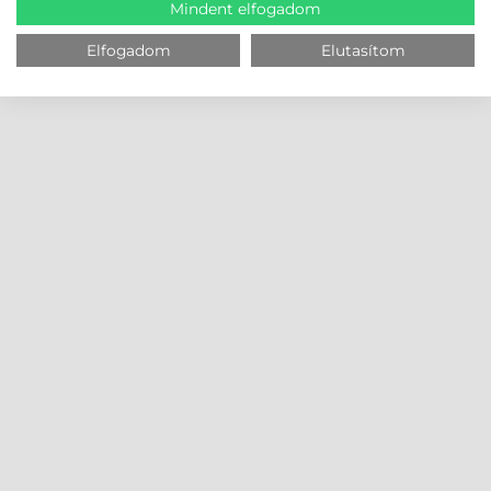
Mindent elfogadom
Elfogadom
Elutasítom