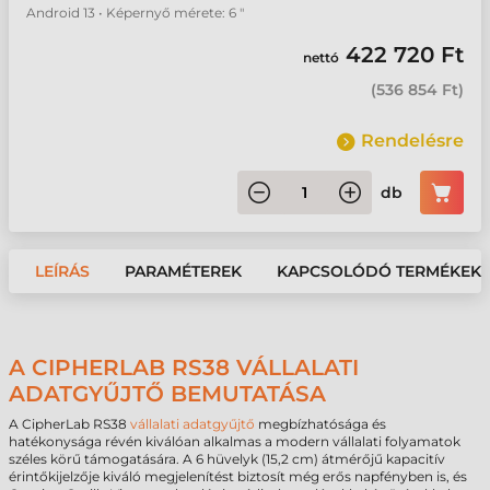
Android 13 • Képernyő mérete: 6 "
422 720 Ft
nettó
(
536 854 Ft
)
Rendelésre
db
LEÍRÁS
PARAMÉTEREK
KAPCSOLÓDÓ TERMÉKEK
A CIPHERLAB RS38 VÁLLALATI
ADATGYŰJTŐ BEMUTATÁSA
A CipherLab RS38
vállalati adatgyűjtő
megbízhatósága és
hatékonysága révén kiválóan alkalmas a modern vállalati folyamatok
széles körű támogatására. A 6 hüvelyk (15,2 cm) átmérőjű kapacitív
érintőkijelzője kiváló megjelenítést biztosít még erős napfényben is, és