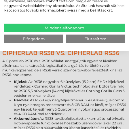
fejlesztésére, személyre szabott tartalom megjelenítésére és
közben is cserélhető, minimalizálva a leállási időt és növelve a
nagyszerű weboldalélmény biztosítására. Az általunk használt sütikkel
hatékonyságot. A 4,500 mAh-s akkumulátor akár 14 órás üzemidőt
kapcsolatos további információkért nyissa meg a beállításokat.
biztosít, amely elegendő egy teljes munkanaphoz. Elérhető egy 6,800
mAh-s akkumulátor is, amely akár 22 órás folyamatos működést tesz
lehetővé, így hosszabb műszakok során is zavartalan munkavégzést
biztosít. Ez a rugalmasság különösen előnyös azok számára, akik hosszú
Mindent elfogadom
munkanapokon keresztül folyamatos adatgyűjtést és kommunikációt
végeznek, például kültéri munkavégzés, szállítmányozás vagy
Elfogadom
Elutasítom
raktározás során.
CIPHERLAB RS38 VS. CIPHERLAB RS36
A CipherLab RS36 és a RS38 vállalati adatgyűjtők egyaránt kiválóan
alkalmasak a raktározási, logisztikai és a gyártás területén való
munkavégzéshez, de a RS38 verzió számos további fejlesztést kínál az
RS36-hoz képest.
Kijelző:
Az RS38 nagyobb, 6 hüvelykes (15,2 cm) FHD+ kijelzővel
rendelkezik Corning Gorilla Victus technológiával biztosítva, míg
az RS36 5,5 hüvelykes (14 cm) kijelzővel és Corning Gorilla Glass 3
védelemmel van ellátva.
Hardver:
Az RS38 egy nagyteljesítményű 2.4 GHz-es Qualcomm
Kryo nyolcmagos processzort és 8 GB RAM-ot kínál, míg az RS36
egy kisebb teljesítményű Qualcomm nyolcmagos processzorral
és 4 GB RAM-mal rendelkezik.
Akkumulátor:
Az RS38 továbbfejlesztett akkumulátorral érkezik,
hot-swappable funkcióval és hosszabb üzemidővel (akár 22 óra),
míg az RS36 alap akkumulátora kisebb kapacitású és rövidebb