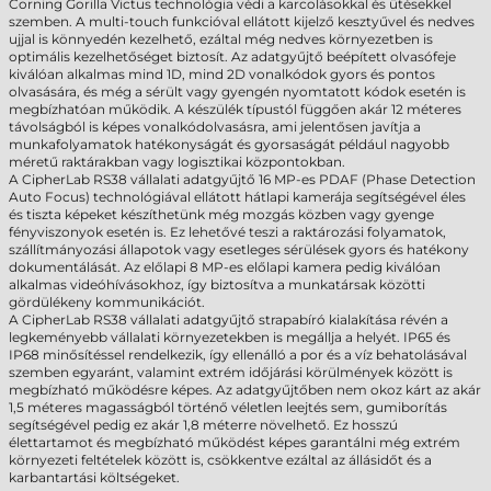
Corning Gorilla Victus technológia védi a karcolásokkal és ütésekkel
szemben. A multi-touch funkcióval ellátott kijelző kesztyűvel és nedves
ujjal is könnyedén kezelhető, ezáltal még nedves környezetben is
optimális kezelhetőséget biztosít. Az adatgyűjtő beépített olvasófeje
kiválóan alkalmas mind 1D, mind 2D vonalkódok gyors és pontos
olvasására, és még a sérült vagy gyengén nyomtatott kódok esetén is
megbízhatóan működik. A készülék típustól függően akár 12 méteres
távolságból is képes vonalkódolvasásra, ami jelentősen javítja a
munkafolyamatok hatékonyságát és gyorsaságát például nagyobb
méretű raktárakban vagy logisztikai központokban.
A CipherLab RS38 vállalati adatgyűjtő 16 MP-es PDAF (Phase Detection
Auto Focus) technológiával ellátott hátlapi kamerája segítségével éles
és tiszta képeket készíthetünk még mozgás közben vagy gyenge
fényviszonyok esetén is. Ez lehetővé teszi a raktározási folyamatok,
szállítmányozási állapotok vagy esetleges sérülések gyors és hatékony
dokumentálását. Az előlapi 8 MP-es előlapi kamera pedig kiválóan
alkalmas videóhívásokhoz, így biztosítva a munkatársak közötti
gördülékeny kommunikációt.
A CipherLab RS38 vállalati adatgyűjtő strapabíró kialakítása révén a
legkeményebb vállalati környezetekben is megállja a helyét. IP65 és
IP68 minősítéssel rendelkezik, így ellenálló a por és a víz behatolásával
szemben egyaránt, valamint extrém időjárási körülmények között is
megbízható működésre képes. Az adatgyűjtőben nem okoz kárt az akár
1,5 méteres magasságból történő véletlen leejtés sem, gumiborítás
segítségével pedig ez akár 1,8 méterre növelhető. Ez hosszú
élettartamot és megbízható működést képes garantálni még extrém
környezeti feltételek között is, csökkentve ezáltal az állásidőt és a
karbantartási költségeket.