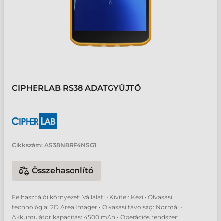
CIPHERLAB RS38 ADATGYŰJTŐ
Cikkszám:
AS38N8RF4NSG1
Összehasonlító
Felhasználói környezet: Vállalati • Kivitel: Kézi • Olvasási
technológia: 2D Area Imager • Olvasási távolság: Normál •
Akkumulátor kapacitás: 4500 mAh • Operációs rendszer: