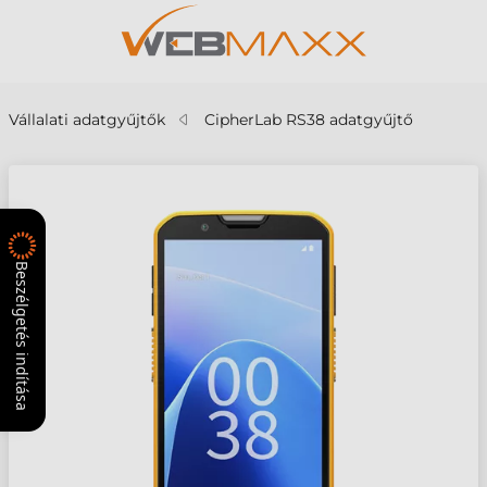
Vállalati adatgyűjtők
CipherLab RS38 adatgyűjtő
Beszélgetés indítása