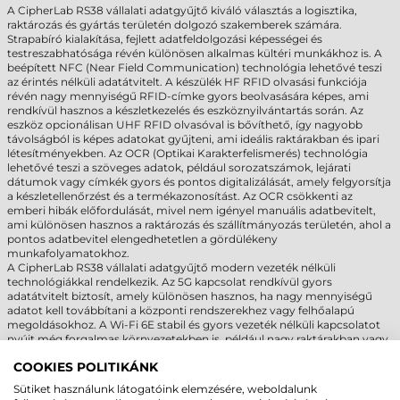
A CipherLab RS38 vállalati adatgyűjtő kiváló választás a logisztika,
raktározás és gyártás területén dolgozó szakemberek számára.
Strapabíró kialakítása, fejlett adatfeldolgozási képességei és
testreszabhatósága révén különösen alkalmas kültéri munkákhoz is. A
beépített NFC (Near Field Communication) technológia lehetővé teszi
az érintés nélküli adatátvitelt. A készülék HF RFID olvasási funkciója
révén nagy mennyiségű RFID-címke gyors beolvasására képes, ami
rendkívül hasznos a készletkezelés és eszköznyilvántartás során. Az
eszköz opcionálisan UHF RFID olvasóval is bővíthető, így nagyobb
távolságból is képes adatokat gyűjteni, ami ideális raktárakban és ipari
létesítményekben. Az OCR (Optikai Karakterfelismerés) technológia
lehetővé teszi a szöveges adatok, például sorozatszámok, lejárati
dátumok vagy címkék gyors és pontos digitalizálását, amely felgyorsítja
a készletellenőrzést és a termékazonosítást. Az OCR csökkenti az
emberi hibák előfordulását, mivel nem igényel manuális adatbevitelt,
ami különösen hasznos a raktározás és szállítmányozás területén, ahol a
pontos adatbevitel elengedhetetlen a gördülékeny
munkafolyamatokhoz.
A CipherLab RS38 vállalati adatgyűjtő modern vezeték nélküli
technológiákkal rendelkezik. Az 5G kapcsolat rendkívül gyors
adatátvitelt biztosít, amely különösen hasznos, ha nagy mennyiségű
adatot kell továbbítani a központi rendszerekhez vagy felhőalapú
megoldásokhoz. A Wi-Fi 6E stabil és gyors vezeték nélküli kapcsolatot
nyújt még forgalmas környezetekben is, például nagy raktárakban vagy
logisztikai központokban. A Bluetooth 5.2 lehetővé teszi a gyors és
COOKIES POLITIKÁNK
megbízható csatlakozást más eszközökhöz, például nyomtatókhoz
vagy szkennerekhez.
Sütiket használunk látogatóink elemzésére, weboldalunk
Az adatgyűjtő hot-swap technológiával ellátott akkumulátora működés