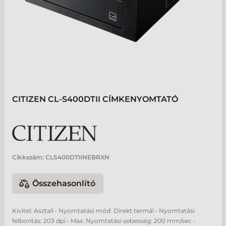
CITIZEN CL-S400DTII CÍMKENYOMTATÓ
Cikkszám:
CLS400DTIINEBRXN
Összehasonlító
Kivitel: Asztali • Nyomtatási mód: Direkt termál • Nyomtatási
felbontás: 203 dpi • Max. Nyomtatási sebesség: 200 mm/sec •