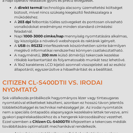
a napi operatív feladatok gyors és precíz elvégzését.
A
direkt termál
technológia alacsony üzemeltetési költséget
biztosít, mivel nincs szükség kiegészítő festékszalagra a
működéshez.
A
203 dpi
felbontás tűéles szövegeket és pontosan olvasható
vonalkódokat eredményez minden standard címkézési
feladatnál.
Napi
1000-3000 címke/nap
mennyiség nyomtatására alkalmas,
így kiszolgálja a növekvő webshopok és raktárak igényeit.
A
USB
és
RS232
interfészeknek köszönhetően szinte bármilyen
meglévő informatikai rendszerhez könnyen csatlakoztatható.
A nagyméretű,
200 mm
külső átmérőjű tekercsek kezelése
ritkább karbantartást és folyamatosabb munkát tesz lehetővé.
A 16x2 karakteres LCD kijelző azonnali visszajelzést ad az eszköz
állapotáról, egyszerűsítve a hibaelhárítást és a beállítást.
CITIZEN CL-S400DTII VS. IRODAI
NYOMTATÓ
Sok vállalkozás próbálkozik hagyományos lézer vagy tintasugaras
nyomtatóval etiketteket készíteni, azonban ez hosszú távon jelentős
többletköltséggel és technikai nehézséggel jár. Az irodai nyomtatók
nem a speciális öntapadós alapanyagok kezelésére lettek tervezve, ami
gyakori papírelakadásokhoz és a hengerek károsodásához vezethet.
Ezzel szemben a
Citizen CL-S400DTII
kifejezetten a tekercses médiák
továbbítására optimalizált mechanikával rendelkezik.