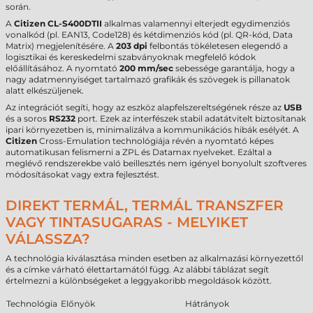
során.
A
Citizen CL-S400DTII
alkalmas valamennyi elterjedt egydimenziós
vonalkód (pl. EAN13, Code128) és kétdimenziós kód (pl. QR-kód, Data
Matrix) megjelenítésére. A
203 dpi
felbontás tökéletesen elegendő a
logisztikai és kereskedelmi szabványoknak megfelelő kódok
előállításához. A nyomtató
200 mm/sec
sebessége garantálja, hogy a
nagy adatmennyiséget tartalmazó grafikák és szövegek is pillanatok
alatt elkészüljenek.
Az integrációt segíti, hogy az eszköz alapfelszereltségének része az
USB
és a soros
RS232
port. Ezek az interfészek stabil adatátvitelt biztosítanak
ipari környezetben is, minimalizálva a kommunikációs hibák esélyét. A
Citizen
Cross-Emulation technológiája révén a nyomtató képes
automatikusan felismerni a ZPL és Datamax nyelveket. Ezáltal a
meglévő rendszerekbe való beillesztés nem igényel bonyolult szoftveres
módosításokat vagy extra fejlesztést.
DIREKT TERMÁL, TERMÁL TRANSZFER
VAGY TINTASUGARAS - MELYIKET
VÁLASSZA?
A technológia kiválasztása minden esetben az alkalmazási környezettől
és a címke várható élettartamától függ. Az alábbi táblázat segít
értelmezni a különbségeket a leggyakoribb megoldások között.
Technológia
Előnyök
Hátrányok