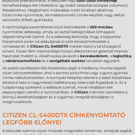
eszközök praktikumával. A készülék napi
1000-3000 címke/nap
terhelhetőségre lett hitelesítve, így stabil választás közepes volumenű
feladatokhoz. Megbízható működése miatt kiválóan alkalmas
futárcímke nyomtatás, termékazonosító címke készítés vagy raktári
azonosító etikett gyártására.
A technológiai paraméterek közül kiemelkedik a
200 mm/sec
nyomtatási sebesség, amely az asztali kategóriában kimagasló
teljesítménynek számít. Ez a sebesség biztosítja, hogy a logisztikai
folyamatok során ne alakuljanak ki szűk keresztmetszetek a
címkézésnél. A
Citizen CL-S400DTII
márkán belül a tartósságáról
ismert, hiszen fém mechanikája hosszú élettartamot garantál intenzív
használat mellett is. Alkalmazása javasolt a
kereskedelem
, a
logisztika
,
a
raktárüzemeltetés
és a
szolgáltató szektor
területén egyaránt.
Az eszköz professzionális kialakítása segíti a hatékony munkavégzést
olyan környezetekben, ahol a pontos polccímke vagy a gyors gyártási
címke nélkülözhetetlen. A kompakt felépítés ellenére a belső kialakítása
lehetővé teszi a nagyméretű kellékanyag-tekercsek fogadását is. Ez a
tulajdonság csökkenti a leállások számát, mivel ritkábban kell
alapanyagot cserélni a nyomtatóban. A
Citizen
mérnöki szemlélete a
könnyű kezelhetőségben és a rugalmas integrálhatóságban is
megmutatkozik.
CITIZEN CL-S400DTII CÍMKENYOMTATÓ
LEGFŐBB ELŐNYEI
A készülék számos olyan műszaki megoldást tartalmaz, amelyek segítik