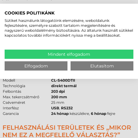
A nyomtatható
tekercses címke
paraméterei a következők: a
maximális médi szélesség 118 mm, a minimális címkemagasság pedig
COOKIES POLITIKÁNK
12,5 mm. A
104 mm
maximális nyomtatási szélesség lefedi a legtöbb
szabványos logisztikai és gyártási igényt. Fontos kiemelni, hogy a
Sütiket használunk látogatóink elemzésére, weboldalunk
készülék akár 0,25 mil vastagságú karton alapanyagokat is képes
fejlesztésére, személyre szabott tartalom megjelenítésére és
kezelni, ami alkalmassá teszi jegyek és belépők nyomtatására is.
nagyszerű weboldalélmény biztosítására. Az általunk használt sütikkel
kapcsolatos további információkért nyissa meg a beállításokat.
CITIZEN CL-S400DTII CÍMKENYOMTATÓ -
MŰSZAKI PARAMÉTEREK
Mindent elfogadom
Az alábbi táblázat összefoglalja a legfontosabb műszaki adatokat,
amelyek a beszerzési döntéshez szükségesek.
Elfogadom
Elutasítom
Márka
Citizen
Modell
CL-S400DTII
Technológia
direkt termál
Felbontás
203 dpi
Max. tekercsátmérő
200 mm
Cséveméret
25 mm
Interfész
USB
,
RS232
Garancia
24 hónap
készülékre,
6 hónap
fejre
FELHASZNÁLÁSI TERÜLETEK ÉS „MIKOR
NEM EZ A MEGFELELŐ VÁLASZTÁS?”