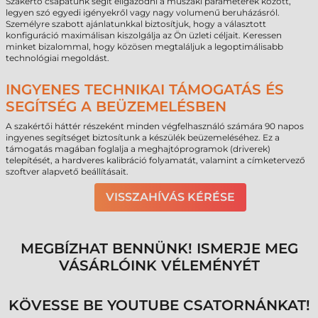
Szakértő csapatunk segít eligazodni a műszaki paraméterek között,
legyen szó egyedi igényekről vagy nagy volumenű beruházásról.
Személyre szabott ajánlatunkkal biztosítjuk, hogy a választott
konfiguráció maximálisan kiszolgálja az Ön üzleti céljait. Keressen
minket bizalommal, hogy közösen megtaláljuk a legoptimálisabb
technológiai megoldást.
INGYENES TECHNIKAI TÁMOGATÁS ÉS
SEGÍTSÉG A BEÜZEMELÉSBEN
A szakértői háttér részeként minden végfelhasználó számára 90 napos
ingyenes segítséget biztosítunk a készülék beüzemeléséhez. Ez a
támogatás magában foglalja a meghajtóprogramok (driverek)
telepítését, a hardveres kalibráció folyamatát, valamint a címketervező
szoftver alapvető beállításait.
VISSZAHÍVÁS KÉRÉSE
MEGBÍZHAT BENNÜNK! ISMERJE MEG
VÁSÁRLÓINK VÉLEMÉNYÉT
KÖVESSE BE YOUTUBE CSATORNÁNKAT!