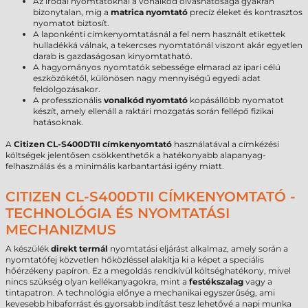
Az irodai nyomtatóknál a vonalkód olvashatósága gyakran
bizonytalan, míg a
matrica nyomtató
precíz éleket és kontrasztos
nyomatot biztosít.
A laponkénti címkenyomtatásnál a fel nem használt etikettek
hulladékká válnak, a tekercses nyomtatónál viszont akár egyetlen
darab is gazdaságosan kinyomtatható.
A hagyományos nyomtatók sebessége elmarad az ipari célú
eszközökétől, különösen nagy mennyiségű egyedi adat
feldolgozásakor.
A professzionális
vonalkód nyomtató
kopásállóbb nyomatot
készít, amely ellenáll a raktári mozgatás során fellépő fizikai
hatásoknak.
A
Citizen CL-S400DTII címkenyomtató
használatával a címkézési
költségek jelentősen csökkenthetők a hatékonyabb alapanyag-
felhasználás és a minimális karbantartási igény miatt.
CITIZEN CL-S400DTII CÍMKENYOMTATÓ -
TECHNOLÓGIA ÉS NYOMTATÁSI
MECHANIZMUS
A készülék
direkt termál
nyomtatási eljárást alkalmaz, amely során a
nyomtatófej közvetlen hőközléssel alakítja ki a képet a speciális
hőérzékeny papíron. Ez a megoldás rendkívül költséghatékony, mivel
nincs szükség olyan kellékanyagokra, mint a
festékszalag
vagy a
tintapatron. A technológia előnye a mechanikai egyszerűség, ami
kevesebb hibaforrást és gyorsabb indítást tesz lehetővé a napi munka