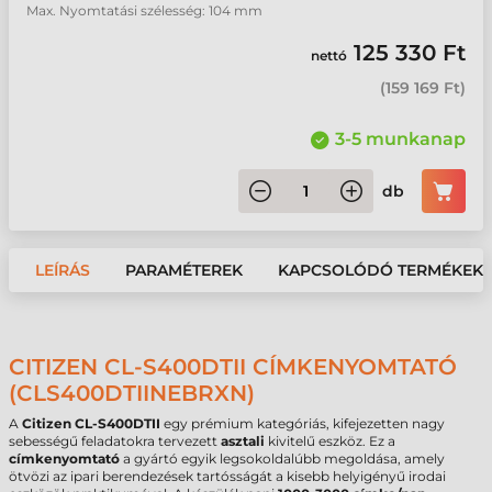
Max. Nyomtatási szélesség: 104 mm
125 330 Ft
nettó
(
159 169 Ft
)
3-5 munkanap
db
LEÍRÁS
PARAMÉTEREK
KAPCSOLÓDÓ TERMÉKEK
CITIZEN CL-S400DTII CÍMKENYOMTATÓ
(CLS400DTIINEBRXN)
A
Citizen CL-S400DTII
egy prémium kategóriás, kifejezetten nagy
sebességű feladatokra tervezett
asztali
kivitelű eszköz. Ez a
címkenyomtató
a gyártó egyik legsokoldalúbb megoldása, amely
ötvözi az ipari berendezések tartósságát a kisebb helyigényű irodai