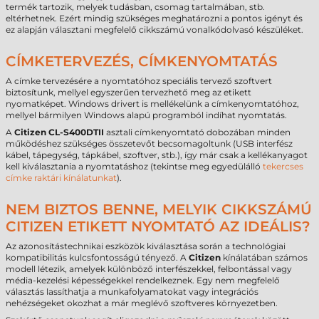
termék tartozik, melyek tudásban, csomag tartalmában, stb.
eltérhetnek. Ezért mindig szükséges meghatározni a pontos igényt és
ez alapján választani megfelelő cikkszámú vonalkódolvasó készüléket.
CÍMKETERVEZÉS, CÍMKENYOMTATÁS
A címke tervezésére a nyomtatóhoz speciális tervező szoftvert
biztosítunk, mellyel egyszerűen tervezhető meg az etikett
nyomatképet. Windows drivert is mellékelünk a címkenyomtatóhoz,
mellyel bármilyen Windows alapú programból indíhat nyomtatás.
A
Citizen CL-S400DTII
asztali címkenyomtató dobozában minden
működéshez szükséges összetevőt becsomagoltunk (USB interfész
kábel, tápegység, tápkábel, szoftver, stb.), így már csak a kellékanyagot
kell kiválasztania a nyomtatáshoz (tekintse meg egyedülálló
tekercses
címke raktári kínálatunkat
).
NEM BIZTOS BENNE, MELYIK CIKKSZÁMÚ
CITIZEN ETIKETT NYOMTATÓ AZ IDEÁLIS?
Az azonosítástechnikai eszközök kiválasztása során a technológiai
kompatibilitás kulcsfontosságú tényező. A
Citizen
kínálatában számos
modell létezik, amelyek különböző interfészekkel, felbontással vagy
média-kezelési képességekkel rendelkeznek. Egy nem megfelelő
választás lassíthatja a munkafolyamatokat vagy integrációs
nehézségeket okozhat a már meglévő szoftveres környezetben.