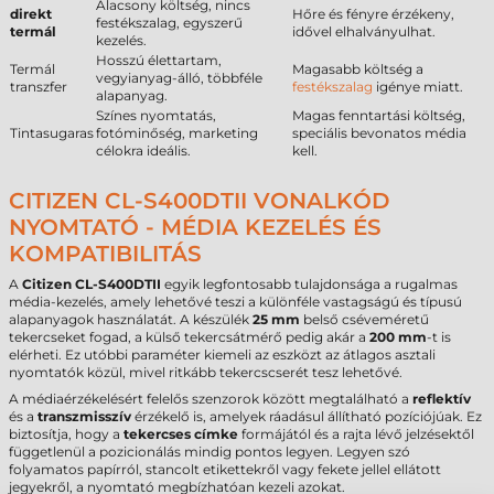
Alacsony költség, nincs
direkt
Hőre és fényre érzékeny,
festékszalag, egyszerű
termál
idővel elhalványulhat.
kezelés.
Hosszú élettartam,
Termál
Magasabb költség a
vegyianyag-álló, többféle
transzfer
festékszalag
igénye miatt.
alapanyag.
Színes nyomtatás,
Magas fenntartási költség,
Tintasugaras
fotóminőség, marketing
speciális bevonatos média
célokra ideális.
kell.
CITIZEN CL-S400DTII VONALKÓD
NYOMTATÓ - MÉDIA KEZELÉS ÉS
KOMPATIBILITÁS
A
Citizen CL-S400DTII
egyik legfontosabb tulajdonsága a rugalmas
média-kezelés, amely lehetővé teszi a különféle vastagságú és típusú
alapanyagok használatát. A készülék
25 mm
belső cséveméretű
tekercseket fogad, a külső tekercsátmérő pedig akár a
200 mm
-t is
elérheti. Ez utóbbi paraméter kiemeli az eszközt az átlagos asztali
nyomtatók közül, mivel ritkább tekercscserét tesz lehetővé.
A médiaérzékelésért felelős szenzorok között megtalálható a
reflektív
és a
transzmisszív
érzékelő is, amelyek ráadásul állítható pozíciójúak. Ez
biztosítja, hogy a
tekercses címke
formájától és a rajta lévő jelzésektől
függetlenül a pozicionálás mindig pontos legyen. Legyen szó
folyamatos papírról, stancolt etikettekről vagy fekete jellel ellátott
jegyekről, a nyomtató megbízhatóan kezeli azokat.