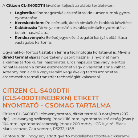
A
Citizen CL-S400DTII
kiválóan teljesít az alábbi területeken:
Logisztika:
Csomagcímkék és szállítási dokumentumok gyors
nyomtatása.
Kereskedelem:
Polccímkék, árazó címkék és blokkok készítése.
Raktározás:
Tárhelyazonosítók és raklapcímkék nyomtatása
beltéri használatra.
Rendezvények:
Belépőjegyek és látogatói kártyák előállítása
vastagabb kartonra.
Ugyanakkor fontos tisztában lenni a technológia korlátaival is. Mivel a
direkt termál
eljárás hőérzékeny papírt használ, a nyomat nem
alkalmas tartós kültéri használatra. Erős napsugárzás vagy jelentős
hőhatás esetén a címke elszíneződhet vagy olvashatatlanná válhat.
Amennyiben a cél a vegyszerálló vagy évekig tartós azonosítás,
érdemesebb termál transzfer technológiát választani.
CITIZEN CL-S400DTII
(CLS400DTIINEBRXN) ETIKETT
NYOMTATÓ - CSOMAG TARTALMA
Citizen CL-S400DTII címkenyomtató, direkt termál, 8 dots/mm (203
dpi), kellékanyag szélesség (max.): 118 mm, nyomtatási szélesség (max.):
104 mm, nyomtatási sebesség (max.): 200 mm/s, LCD kijelző, Black
Mark szenzor, Gap szenzor, RS232, USB
Fontos tudni, hogy egy adott gyártó modelljéhez többféle cikkszámú