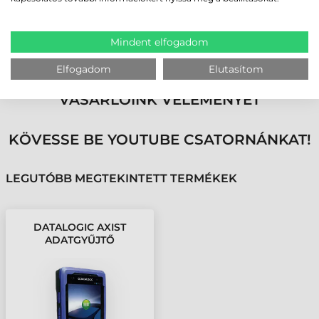
számára, beleértve a valós idejű navigációt, illetve a szállítás és
logisztika keretében az áruátvétel bizonyítását szolgáló
koordináták rögzítését.
Mindent elfogadom
Elfogadom
Elutasítom
MEGBÍZHAT BENNÜNK! ISMERJE MEG
VÁSÁRLÓINK VÉLEMÉNYÉT
KÖVESSE BE YOUTUBE CSATORNÁNKAT!
LEGUTÓBB MEGTEKINTETT TERMÉKEK
DATALOGIC AXIST
ADATGYŰJTŐ