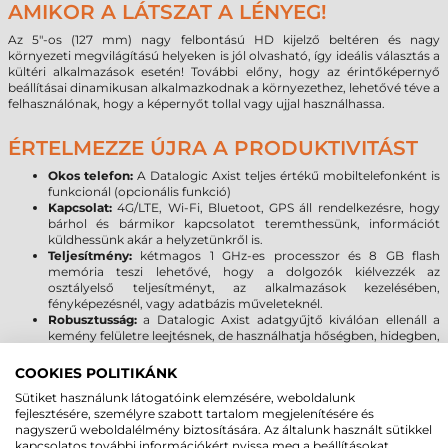
AMIKOR A LÁTSZAT A LÉNYEG!
Az 5"-os (127 mm) nagy felbontású HD kijelző beltéren és nagy
környezeti megvilágítású helyeken is jól olvasható, így ideális választás a
kültéri alkalmazások esetén! További előny, hogy az érintőképernyő
beállításai dinamikusan alkalmazkodnak a környezethez, lehetővé téve a
felhasználónak, hogy a képernyőt tollal vagy ujjal használhassa.
ÉRTELMEZZE ÚJRA A PRODUKTIVITÁST
Okos telefon:
A Datalogic Axist teljes értékű mobiltelefonként is
funkcionál (opcionális funkció)
Kapcsolat:
4G/LTE, Wi-Fi, Bluetoot, GPS áll rendelkezésre, hogy
bárhol és bármikor kapcsolatot teremthessünk, információt
küldhessünk akár a helyzetünkről is.
Teljesítmény:
kétmagos 1 GHz-es processzor és 8 GB flash
memória teszi lehetővé, hogy a dolgozók kiélvezzék az
osztályelső teljesítményt, az alkalmazások kezelésében,
fényképezésnél, vagy adatbázis műveleteknél.
Robusztusság:
a Datalogic Axist adatgyűjtő kiválóan ellenáll a
kemény felületre leejtésnek, de használhatja hőségben, hidegben,
esőben és hóban is.
Kamera:
nagy felbontású, automatikus fókusszal és vakuval
COOKIES POLITIKÁNK
rendelkező 8 megapixeles kamera segítségével a felhasználó
Sütiket használunk látogatóink elemzésére, weboldalunk
gyakorlatilag bármilyen fényviszonyok között dokumentálhatja a
fejlesztésére, személyre szabott tartalom megjelenítésére és
szállítmányok, az eszközállomány, stb. állapotát.
nagyszerű weboldalélmény biztosítására. Az általunk használt sütikkel
Helymeghatározás, GPS:
a technológiának köszönhetően
kapcsolatos további információkért nyissa meg a beállításokat.
kinyílik a helyszínfüggő alkalmazások világa a felhasználók