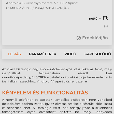
Android 4.1 • Képernyő mérete: 5 " • GSM típusa:
GSM/GPRS/EDGE/HSPA/UMTS/HSPA+/4G
- Ft
nettó
(
-
)
Érdeklődjön
LEÍRÁS
PARAMÉTEREK
VIDEÓ
KAPCSOLÓDÓ 
Az olasz Datalogic cég első érintőképernyős készüléke az Axist, mely
ipari/vállalati felhasználásra készült kézi
számítógép/adatgyűjtő/GPS/okostelefon kombinációja, kereskedelmi és
ipari alkalmazásokhoz, Android 4.1 operációs rendszerrel.
KÉNYELEM ÉS FUNKCIONALITÁS
A normál telefonok és tabletek kameráját elsősorban nem vonalkód
dekódolásra optimalizálták, így az olvasás ezekkel a készülékekkel lassú
és nehézkes lehet. A Datalogic Axist ipari adatgyűjtőbe a szkennelés
támogatására olyan olvasófejet építette be, mely könnyedén