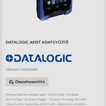
DATALOGIC AXIST ADATGYŰJTŐ
Cikkszám:
944600007
Összehasonlító
Felhasználói környezet: Ipari • Kivitel: Kézi • Olvasási
technológia: 2D Area Imager • Olvasási távolság: Normál •
Akkumulátor kapacitás: 6400 mAh • Operációs rendszer: