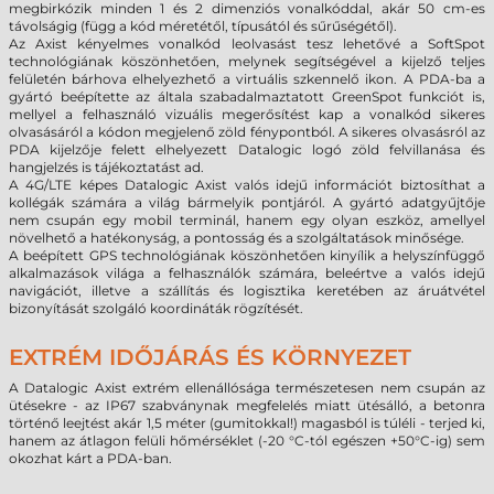
megbirkózik minden 1 és 2 dimenziós vonalkóddal, akár 50 cm-es
távolságig (függ a kód méretétől, típusától és sűrűségétől).
Az Axist kényelmes vonalkód leolvasást tesz lehetővé a SoftSpot
technológiának köszönhetően, melynek segítségével a kijelző teljes
felületén bárhova elhelyezhető a virtuális szkennelő ikon. A PDA-ba a
gyártó beépítette az általa szabadalmaztatott GreenSpot funkciót is,
mellyel a felhasználó vizuális megerősítést kap a vonalkód sikeres
olvasásáról a kódon megjelenő zöld fénypontból. A sikeres olvasásról az
PDA kijelzője felett elhelyezett Datalogic logó zöld felvillanása és
hangjelzés is tájékoztatást ad.
A 4G/LTE képes Datalogic Axist valós idejű információt biztosíthat a
kollégák számára a világ bármelyik pontjáról. A gyártó adatgyűjtője
nem csupán egy mobil terminál, hanem egy olyan eszköz, amellyel
növelhető a hatékonyság, a pontosság és a szolgáltatások minősége.
A beépített GPS technológiának köszönhetően kinyílik a helyszínfüggő
alkalmazások világa a felhasználók számára, beleértve a valós idejű
navigációt, illetve a szállítás és logisztika keretében az áruátvétel
bizonyítását szolgáló koordináták rögzítését.
EXTRÉM IDŐJÁRÁS ÉS KÖRNYEZET
A Datalogic Axist extrém ellenállósága természetesen nem csupán az
ütésekre - az IP67 szabványnak megfelelés miatt ütésálló, a betonra
történő leejtést akár 1,5 méter (gumitokkal!) magasból is túléli - terjed ki,
hanem az átlagon felüli hőmérséklet (-20 °C-tól egészen +50°C-ig) sem
okozhat kárt a PDA-ban.