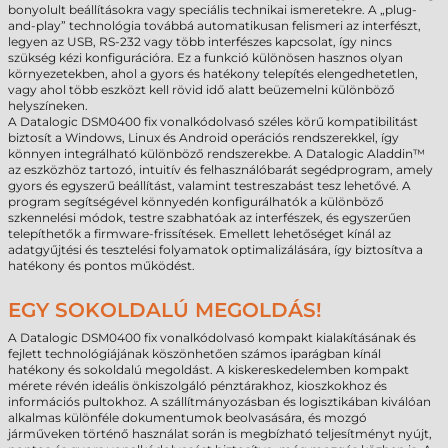
bonyolult beállításokra vagy speciális technikai ismeretekre. A „plug-
and-play” technológia továbbá automatikusan felismeri az interfészt,
legyen az USB, RS-232 vagy több interfészes kapcsolat, így nincs
szükség kézi konfigurációra. Ez a funkció különösen hasznos olyan
környezetekben, ahol a gyors és hatékony telepítés elengedhetetlen,
vagy ahol több eszközt kell rövid idő alatt beüzemelni különböző
helyszíneken.
A Datalogic DSM0400 fix vonalkódolvasó széles körű kompatibilitást
biztosít a Windows, Linux és Android operációs rendszerekkel, így
könnyen integrálható különböző rendszerekbe. A Datalogic Aladdin™
az eszközhöz tartozó, intuitív és felhasználóbarát segédprogram, amely
gyors és egyszerű beállítást, valamint testreszabást tesz lehetővé. A
program segítségével könnyedén konfigurálhatók a különböző
szkennelési módok, testre szabhatóak az interfészek, és egyszerűen
telepíthetők a firmware-frissítések. Emellett lehetőséget kínál az
adatgyűjtési és tesztelési folyamatok optimalizálására, így biztosítva a
hatékony és pontos működést.
EGY SOKOLDALÚ MEGOLDÁS!
A Datalogic DSM0400 fix vonalkódolvasó kompakt kialakításának és
fejlett technológiájának köszönhetően számos iparágban kínál
hatékony és sokoldalú megoldást. A kiskereskedelemben kompakt
mérete révén ideális önkiszolgáló pénztárakhoz, kioszkokhoz és
információs pultokhoz. A szállítmányozásban és logisztikában kiválóan
alkalmas különféle dokumentumok beolvasására, és mozgó
járműveken történő használat során is megbízható teljesítményt nyújt,