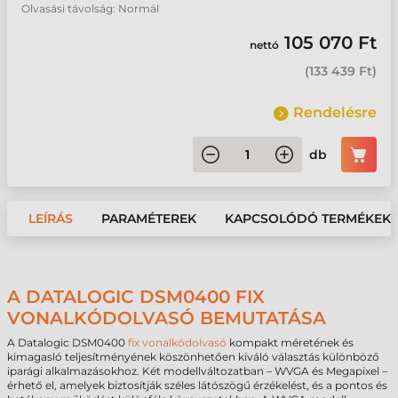
Olvasási távolság: Normál
105 070 Ft
nettó
(
133 439 Ft
)
Rendelésre
db
LEÍRÁS
PARAMÉTEREK
KAPCSOLÓDÓ TERMÉKEK
A DATALOGIC DSM0400 FIX
VONALKÓDOLVASÓ BEMUTATÁSA
A Datalogic DSM0400
fix vonalkódolvasó
kompakt méretének és
kimagasló teljesítményének köszönhetően kiváló választás különböző
iparági alkalmazásokhoz. Két modellváltozatban – WVGA és Megapixel –
érhető el, amelyek biztosítják széles látószögű érzékelést, és a pontos és