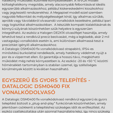
hatékony működést különféle környezetekben. A WVGA modell
költséghatékony megoldás, amely alacsonyabb felbontásával ideális
egyszerűbb alkalmazásokhoz, például kiskereskedelmi kioszkokhoz
vagy jegykezelő rendszerekhez. A Megapixel modell ezzel szemben
nagyobb felbontást és mélységélességet kínál, így alkalmas sűrűbb,
apróbb vagy távolabbról olvasandó vonalkódok kezelésére, például ipari
vagy logisztikai alkalmazásokban. A készülék kompakt kialakításának és
könnyű súlyának köszönhetően szűk helyekre is egyszerűen
integrálható. Az eszköz a Halogen DE2X1X olvasófejet használja, amely
lehetővé teszi a rendkívül precíz beolvasást, még a legkisebb, akár 2 mil
vastagságú vonalkódok esetén is, ami különösen alkalmassá teszi a
precizitást igénylő alkalmazásokhoz.
A Datalogic DSM0400 fix vonalkódolvasó strapabíró, IP54-es
minősítésű burkolattal rendelkezik, amely hatékony védelmet nyújt a
por és a vízpermet ellen. Ez garantálja a hosszú távú, megbízható
működést még nehéz környezetben is. Az eszköz -20 és +50 °C közötti
hőmérséklet-tartományban is stabilan üzemel, így szélsőséges
körülmények között is kiválóan használható.
EGYSZERŰ ÉS GYORS TELEPÍTÉS -
DATALOGIC DSM0400 FIX
VONALKÓDOLVASÓ
A Datalogic DSM0400 fix vonalkódolvasó rendkívül egyszerű és gyors
telepítést biztosít a „plug-and-play” funkciónak köszönhetően, amely
jelentősen csökkenti a telepítéshez szükséges időt és erőfeszítést. Az
eszköz csatlakoztatása után azonnal használatra kész, így nincs szükség