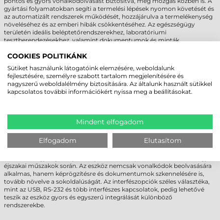
pontos és gyors vonalkódolvasást biztosítva, még mozgás közben is. A
gyártási folyamatokban segíti a termelési lépések nyomon követését és
az automatizált rendszerek működését, hozzájárulva a termelékenység
növeléséhez és az emberi hibák csökkentéséhez. Az egészségügy
területén ideális beléptetőrendszerekhez, laboratóriumi
tesztberendezésekhez, valamint dokumentumok és minták
azonosításához, ahol a pontosság és a megbízhatóság kiemelten
COOKIES POLITIKÁNK
fontos.
A Datalogic DSM0400 fix vonalkódolvasó Autosense funkciója
Sütiket használunk látogatóink elemzésére, weboldalunk
automatikusan érzékeli a vonalkódokat, amint azok az olvasó
fejlesztésére, személyre szabott tartalom megjelenítésére és
látómezőjébe kerülnek, így nincs szükség kézi aktiválásra. Ez különösen
nagyszerű weboldalélmény biztosítására. Az általunk használt sütikkel
előnyös gyártósorokon vagy önkiszolgáló rendszerekben, ahol a gyors
kapcsolatos további információkért nyissa meg a beállításokat.
munkavégzés alapvető követelmény.
A Datalogic szabadalmaztatott „Green Spot” technológiája vizuális
visszajelzést ad minden sikeres beolvasás után, ami intuitívabbá és
gyorsabbá teszi a munkafolyamatokat. Ezt kiegészíti a beépített,
Mindent elfogadom
állítható hangerővel rendelkező hangjelző, amely zajos ipari
környezetben vagy forgalmas kiskereskedelmi helyszíneken is segíti a
Elfogadom
Elutasítom
felhasználást.
A nagy teljesítményű LED-es megvilágítás biztosítja az eszköz hatékony
működését gyenge fényviszonyok között is, például raktárakban vagy
éjszakai műszakok során. Az eszköz nemcsak vonalkódok beolvasására
alkalmas, hanem képrögzítésre és dokumentumok szkennelésére is,
tovább növelve a sokoldalúságát. Az interfészopciók széles választéka,
mint az USB, RS-232 és több interfészes kapcsolatok, pedig lehetővé
teszik az eszköz gyors és egyszerű integrálását különböző
rendszerekbe.