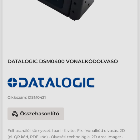
DATALOGIC DSM0400 VONALKÓDOLVASÓ
Cikkszám:
DSM0421
Összehasonlító
Felhasználói környezet: Ipari • Kivitel: Fix • Vonalkód olvasás: 2D
(pl. QR kód, PDF kód) • Olvasási technológia: 2D Area Imager •