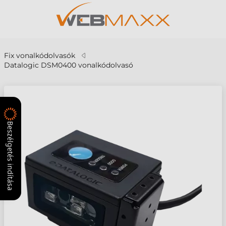
Fix vonalkódolvasók
Datalogic DSM0400 vonalkódolvasó
Beszélgetés indítása