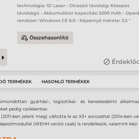
technológia: 1D Laser • Olvasási távolság: Közepes
távolságú • Akkumulátor kapacitás: 5200 mAh • Operá
rendszer: Windows CE 6.0 • Képernyő mérete: 3.5 "
Összehasonlító
Érdeklő
DÓ TERMÉKEK
HASONLÓ TERMÉKEK
imondottan gyártási-, logisztikai- és kereskedelmi alkalma
ket pedig csökkentse.
(2011-ben jelent meg) váltotta le az X3+ sorozattal (2014-ben v
épezőmodullal (WEHH verzió csak) is rendelkezik, valamint kézi é