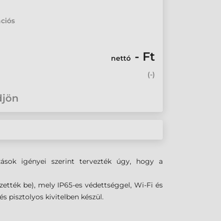
ciós
- Ft
nettó
(
-
)
djön
zások igényei szerint tervezték úgy, hogy a
ezették be), mely IP65-es védettséggel, Wi-Fi és
s pisztolyos kivitelben készül.