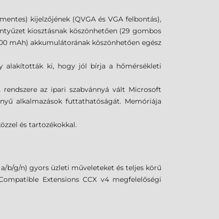
smentes) kijelzőjének (QVGA és VGA felbontás),
llentyűzet kiosztásnak köszönhetően (29 gombos
5200 mAh) akkumulátorának köszönhetően egész
 alakították ki, hogy jól bírja a hőmérsékleti
rendszere az ipari szabvánnyá vált Microsoft
nyű alkalmazások futtathatóságát. Memóriája
özzel és tartozékokkal.
/b/g/n) gyors üzleti műveleteket és teljes körű
o Compatible Extensions CCX v4 megfelelőségi