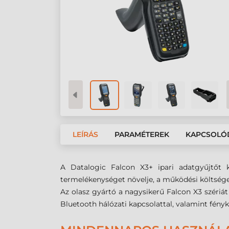
LEÍRÁS
PARAMÉTEREK
KAPCSOLÓ
A Datalogic Falcon X3+ ipari adatgyűjtőt k
termelékenységet növelje, a működési költsége
Az olasz gyártó a nagysikerű Falcon X3 szériát 
Bluetooth hálózati kapcsolattal, valamint fényk