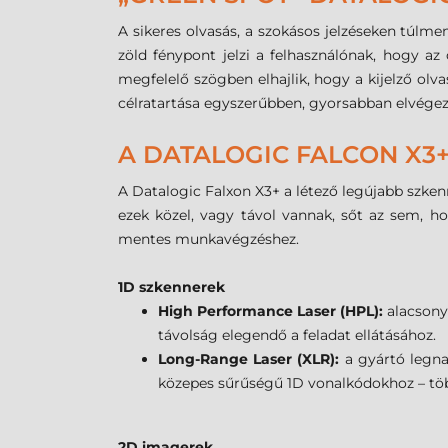
A sikeres olvasás, a szokásos jelzéseken túlme
zöld fénypont jelzi a felhasználónak, hogy az
megfelelő szögben elhajlik, hogy a kijelző olva
célratartása egyszerűbben, gyorsabban elvégez
A DATALOGIC FALCON X3+
A Datalogic Falxon X3+ a létező legújabb szken
ezek közel, vagy távol vannak, sőt az sem, h
mentes munkavégzéshez.
1D szkennerek
High Performance Laser (HPL):
alacsony
távolság elegendő a feladat ellátásához.
Long-Range Laser (XLR):
a gyártó legna
közepes sűrűségű 1D vonalkódokhoz – több
2D imagerek