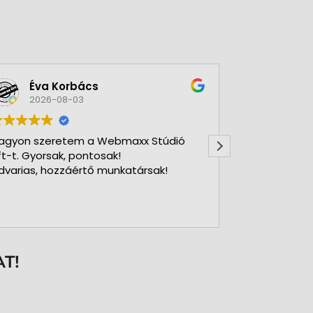
Éva Korbács
A bol
2026-08-03
2026-
agyon szeretem a Webmaxx Stúdió
Gyors precíz
ft-t. Gyorsak, pontosak!
dvarias, hozzáértő munkatársak!
T!