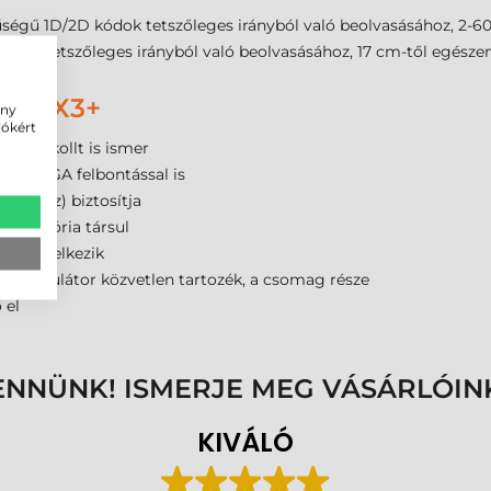
ségű 1D/2D kódok tetszőleges irányból való beolvasásához, 2-60
ódok tetszőleges irányból való beolvasásához, 17 cm-től egészen
AGY X3+
ény
iókért
i protokollt is ismer
A és VGA felbontással is
06 MHz) biztosítja
h memória társul
kel rendelkezik
 akkumulátor közvetlen tartozék, a csomag része
 el
ENNÜNK! ISMERJE MEG VÁSÁRLÓIN
KIVÁLÓ