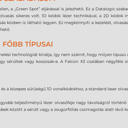
nően, a „Green Spot” eljárással is jelezhető. Ez a Datalogic sza
 olvasás sikeres volt. 1D kódok lézer technikával, a 2D kódok 
sás közben is látható legyen. Ez megkönnyíti a kezelést, olvasás
hető.
 FŐBB TÍPUSAI
nelési technológiát kínálja, így nem számít, hogy milyen típusú 
ogy sérültek vagy koszosak-e. A Falcon X3 csalában négyféle 
 és a közepes sűrűségű 1D vonalkódokhoz, a standard laser olvasó
gyobb teljesítményű lézer olvasófeje nagy távolságról történő
ek között a sérült vagy a zsugorfóliás csomagolás alatt lévő 