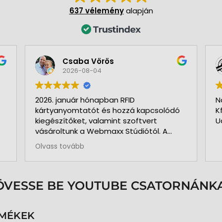
637 vélemény
alapján
Csaba Vörös
2026-08-04
2026. január hónapban RFID
N
kártyanyomtatót és hozzá kapcsolódó
K
kiegészítőket, valamint szoftvert
U
vásároltunk a Webmaxx Stúdiótól. A
beszerzés megkezdése előtt segítettek
Olvass tovább
az igényeink szerinti típus
kiválasztásában. Minden rendben és
pontosan zajlott. Kollégájuk
személyesen üzemelte be a nyomtatót
ÖVESSE BE YOUTUBE CSATORNÁNKA
és a hozzá kapcsolódó szoftvert. Pár
hónap használat és 3.000 kártya
nyomtatása után is teljesen meg
RMÉKEK