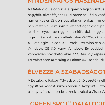
MINDENNAPOS HASZNÁL
A
Datalogic
Falcon X3+ a gyártó legrobusztusa
négyféle olvasófejének (1 dimenziós kód olvas
numerikus és 52 gombos alfanumerikus) minde
nap készen áll a munkára, az esetleges cseréjét 
Ipari környezetben gyakran előfordul, hogy az
ingadozásokat (használható akár -20°C-os környe
A Datalogic Falcon X3+ mobil terminálban eg
Windows CE 6.0, vagy Windows Embedded Hand
könnyedén bővíthető, akár 32 GB-is, így képes 
Természtesen aDatalogic Falcon X3+ modellek ki
ÉLVEZZE A SZABADSÁGO
A Datalogic Falcon X3+ adatgyűjtő vezeték nélk
együttműködést biztosítanak a központi info
bizonyítvánnyal rendelkeznek, ezáltal a Cisco 
„GREEN SPOT” DATALOG