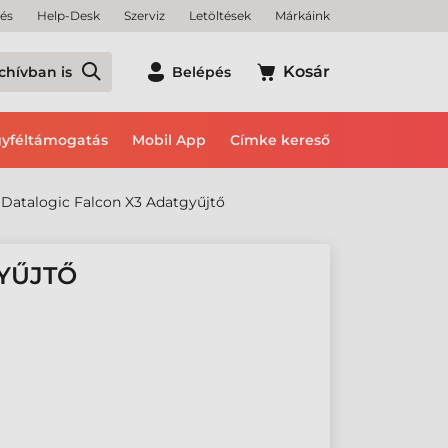
tés
Help-Desk
Szerviz
Letöltések
Márkáink
Kosár
chívban is
Belépés
yféltámogatás
Mobil App
Címke kereső
Datalogic Falcon X3 Adatgyűjtő
YŰJTŐ