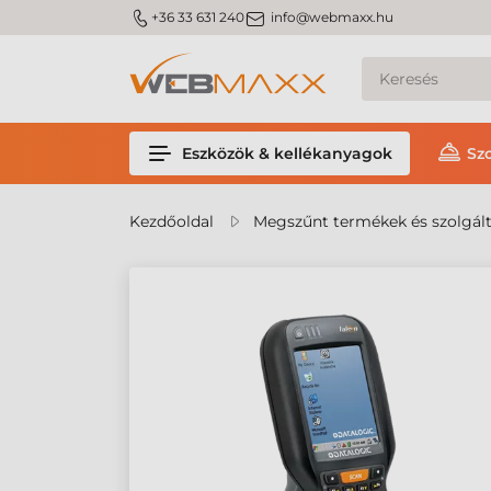
m_phone
m_email
+36 33 631 240
info@webmaxx.hu
Eszközök & kellékanyagok
Sz
Kezdőoldal
Megszűnt termékek és szolgál