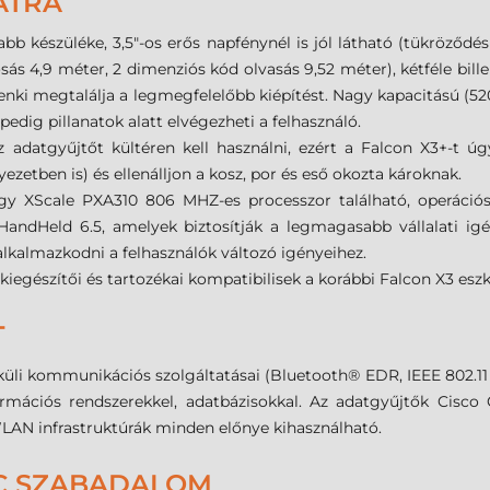
ATRA
bb készüléke, 3,5"-os erős napfénynél is jól látható (tükröződé
ósás 4,9 méter, 2 dimenziós kód olvasás 9,52 méter), kétféle bi
nki megtalálja a legmegfelelőbb kiépítést. Nagy kapacitású (
pedig pillanatok alatt elvégezheti a felhasználó.
 adatgyűjtőt kültéren kell használni, ezért a Falcon X3+-t úgy
zetben is) és ellenálljon a kosz, por és eső okozta károknak.
y XScale PXA310 806 MHZ-es processzor található, operációs 
Held 6.5, amelyek biztosítják a legmagasabb vállalati igé
alkalmazkodni a felhasználók változó igényeihez.
egészítői és tartozékai kompatibilisek a korábbi Falcon X3 eszk
T
üli kommunikációs szolgáltatásai (Bluetooth® EDR, IEEE 802.11 a
rmációs rendszerekkel, adatbázisokkal. Az adatgyűjtők Cisc
WLAN infrastruktúrák minden előnye kihasználható.
IC SZABADALOM