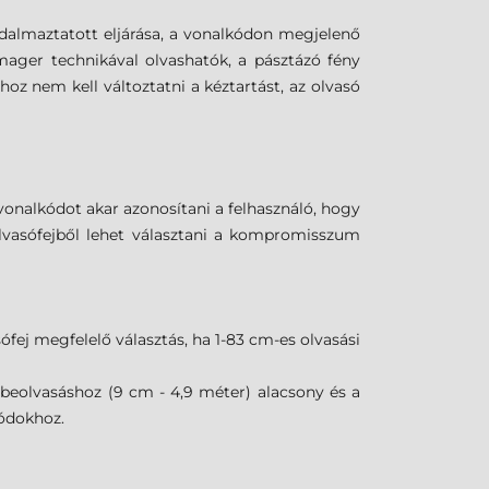
badalmaztatott eljárása, a vonalkódon megjelenő
imager technikával olvashatók, a pásztázó fény
hoz nem kell változtatni a kéztartást, az olvasó
vonalkódot akar azonosítani a felhasználó, hogy
olvasófejből lehet választani a kompromisszum
fej megfelelő választás, ha 1-83 cm-es olvasási
 beolvasáshoz (9 cm - 4,9 méter) alacsony és a
kódokhoz.