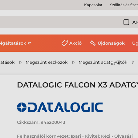
Kapcsolat
Szállítás és fize
Ar
olgáltatások
Akció
Újdonságok
Üg
tatások
Megszűnt eszközök
Megszűnt adatgyűjtők
DATALOGIC FALCON X3 ADATG
Cikkszám:
945200043
Felhasználói környezet: Ipari • Kivitel: Kézi • Olvasási