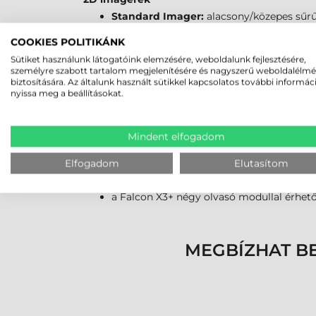
Standard Imager:
alacsony/közepes sűrű
Extra Long Range Imager (XLR):
1D/2D k
COOKIES POLITIKÁNK
Sütiket használunk látogatóink elemzésére, weboldalunk fejlesztésére,
DATALOGIC FALCON X3 V
személyre szabott tartalom megjelenítésére és nagyszerű weboldalélm
biztosítására. Az általunk használt sütikkel kapcsolatos további informác
nyissa meg a beállításokat.
a korábbi a/b/g helyett a/b/g/n adatátvitel
a 3,5" színes érintőképernyő elérhető QVG
a gyors munkavégzést az új processzor (8
Mindent elfogadom
a 256 MB RAM mellé most már 1 GB Flas
az új billentyű kiosztás funkcióbillentyűk
Elfogadom
Elutasítom
a hosszú üzemidőt biztosító, cserélehető
a Falcon X3+ négy olvasó modullal érhető
MEGBÍZHAT B