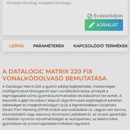
Olvasási távolság: Közepes távolságú
Érdeklődjön
AJÁNLAT
LEÍRÁS
PARAMÉTEREK
KAPCSOLÓDÓ TERMÉKEK
A DATALOGIC MATRIX 220 FIX
VONALKÓDOLVASÓ BEMUTATÁSA
A Datalogic Matrix 220 a gyártó eddigi legfejlettebb, mesterséges
intelligenciával támogatott ipari vonalkódolvasója, amelyet a
legmagasabb szintű gyártásautomatizálási elvárásokhoz terveztek. A
készülék a gépi tanuláson alapuló algoritmusok segítségével páratlan
sebességet és megbízhatóságot nyújt a legnehezebben olvasható
Direct Part Marking (DPM) kódok azonosításában is. Legyen szó karcos,
elszíneződött vagy alacsony kontrasztú jelölésekről, az olvasó garantálja
a hibátlan nyomon követhetőséget az autóiparban, az elektronikai
gyártásban és a csomagolástechnikában egyaránt.