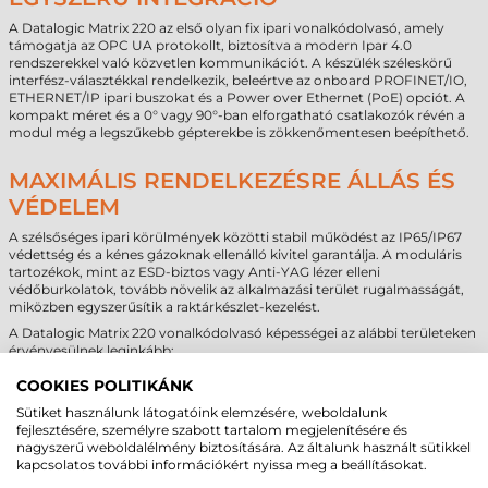
A Datalogic Matrix 220 az első olyan fix ipari vonalkódolvasó, amely
támogatja az OPC UA protokollt, biztosítva a modern Ipar 4.0
rendszerekkel való közvetlen kommunikációt. A készülék széleskörű
interfész-választékkal rendelkezik, beleértve az onboard PROFINET/IO,
ETHERNET/IP ipari buszokat és a Power over Ethernet (PoE) opciót. A
kompakt méret és a 0° vagy 90°-ban elforgatható csatlakozók révén a
modul még a legszűkebb gépterekbe is zökkenőmentesen beépíthető.
MAXIMÁLIS RENDELKEZÉSRE ÁLLÁS ÉS
VÉDELEM
A szélsőséges ipari körülmények közötti stabil működést az IP65/IP67
védettség és a kénes gázoknak ellenálló kivitel garantálja. A moduláris
tartozékok, mint az ESD-biztos vagy Anti-YAG lézer elleni
védőburkolatok, tovább növelik az alkalmazási terület rugalmasságát,
miközben egyszerűsítik a raktárkészlet-kezelést.
A Datalogic Matrix 220 vonalkódolvasó képességei az alábbi területeken
érvényesülnek leginkább:
Autóipar: Közvetlenül az alkatrészekbe ütött vagy gravírozott
COOKIES POLITIKÁNK
(DPM) kódok azonosítása.
Elektronikai ipar: Mikroméretű kódok olvasása NYÁK-lapokon
Sütiket használunk látogatóink elemzésére, weboldalunk
(ESD-biztos védelemmel).
fejlesztésére, személyre szabott tartalom megjelenítésére és
Csomagolástechnika: Nagy sebességű nyomtatott
nagyszerű weboldalélmény biztosítására. Az általunk használt sütikkel
címkeellenőrzés (akár 50 ciklus/másodperc).
kapcsolatos további információkért nyissa meg a beállításokat.
Egészségügy és gyógyszeripar: Orvostechnikai eszközök és