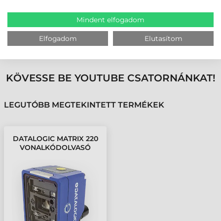
dokumentumok nyomon követése.
Mindent elfogadom
MEGBÍZHAT BENNÜNK! ISMERJE MEG
Elfogadom
Elutasítom
VÁSÁRLÓINK VÉLEMÉNYÉT
KÖVESSE BE YOUTUBE CSATORNÁNKAT!
LEGUTÓBB MEGTEKINTETT TERMÉKEK
DATALOGIC MATRIX 220
VONALKÓDOLVASÓ