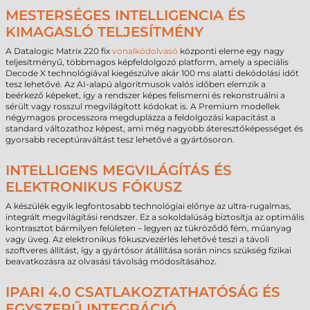
MESTERSÉGES INTELLIGENCIA ÉS
KIMAGASLÓ TELJESÍTMÉNY
A Datalogic Matrix 220 fix
vonalkódolvasó
központi eleme egy nagy
teljesítményű, többmagos képfeldolgozó platform, amely a speciális
Decode X technológiával kiegészülve akár 100 ms alatti dekódolási időt
tesz lehetővé. Az AI-alapú algoritmusok valós időben elemzik a
beérkező képeket, így a rendszer képes felismerni és rekonstruálni a
sérült vagy rosszul megvilágított kódokat is. A Premium modellek
négymagos processzora megduplázza a feldolgozási kapacitást a
standard változathoz képest, ami még nagyobb áteresztőképességet és
gyorsabb receptúraváltást tesz lehetővé a gyártósoron.
INTELLIGENS MEGVILÁGÍTÁS ÉS
ELEKTRONIKUS FÓKUSZ
A készülék egyik legfontosabb technológiai előnye az ultra-rugalmas,
integrált megvilágítási rendszer. Ez a sokoldalúság biztosítja az optimális
kontrasztot bármilyen felületen – legyen az tükröződő fém, műanyag
vagy üveg. Az elektronikus fókuszvezérlés lehetővé teszi a távoli
szoftveres állítást, így a gyártósor átállítása során nincs szükség fizikai
beavatkozásra az olvasási távolság módosításához.
IPARI 4.0 CSATLAKOZTATHATÓSÁG ÉS
EGYSZERŰ INTEGRÁCIÓ