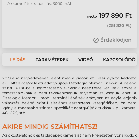
Akkumulátor kapacitás: 3000 mAh
197 890 Ft
nettó
(
251 320 Ft
)
Érdeklődjön
LEÍRÁS
PARAMÉTEREK
VIDEÓ
KAPCSOLÓDÓ 
2019 első negyedévében jelent meg a piacon az Olasz gyártó kedvező
árú, általános/vállalati adatgyűjtője Datalogic Memor 1 néven! A belépő
szintű PDA-ba a legfontosabb funkciók beépítésre kerültek, amire a
felhasználóknak a napi tevékenységük folyamán szükségük lehet. A
Datalogic Memor 1 mobil terminál ár/érték arányban az egyik legjobb
választás belépő szintű
általános
asszisztens kategóriában, ha nem
igény a magasabb szinten specifikált adatgyűjtők tudása - pl. kamera,
4G, GPS, stb.
AKIRE MINDIG SZÁMÍTHATSZ!
Az okostelefonok és táblagépek kameráját nem kifejezetten vonalkódok