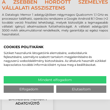
A ZSEBBEN HORDOTT SZEMÉLYES
VÁLLALATI ASSZISZTENS
A Datalogic Memor 1 adatgyűjtőben négymagos Qualcomm 1,1 GHz-es
processzor található, operációs rendszere a Google Android 8.1 Oreo (+2
további verzió frissítési lehetőség), melyek biztosítják a legmagasabb
vállalati igényű alkalmazások futtathatóságát. A vállalati adatgyűjtő
3000 mAh akkumulátorral rendelkezik, mely garantálja az egész napos
használatot.
COOKIES POLITIKÁNK
MEGBÍZHAT BENNÜNK! ISMERJE MEG
Sütiket használunk látogatóink elemzésére, weboldalunk
VÁSÁRLÓINK VÉLEMÉNYÉT
fejlesztésére, személyre szabott tartalom megjelenítésére és
nagyszerű weboldalélmény biztosítására. Az általunk használt sütikkel
kapcsolatos további információkért nyissa meg a beállításokat.
KÖVESSE BE YOUTUBE CSATORNÁNKAT!
Mindent elfogadom
LEGUTÓBB MEGTEKINTETT TERMÉKEK
Elfogadom
Elutasítom
DATALOGIC MEMOR 1
ADATGYŰJTŐ