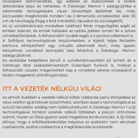
olvasására optimalizálták, így ezekkel az eszközökkel a kódok
dekódolása lassú és nehézkes. A Datalogic Memor 1 adatgyűjtőbe a
szkennelés támogatására olyan olvasófejet építettek be, mely
könnyedén megbirkózik minden 1 és 2 dimenziós vonalkóddal, akár 35
cm-es távolságig (függ a kód méretétől, típusától és sűrűségétől).
Az új vonalkódolvasó modulban található fehér megvilágítás segíti az
emberi szemet, és ennek hatására az optika jobban ismeri fel a színes
címkéket/kódokat. A felhasználót tovább segíti a 4 pontos célkereszt is.
A SoftSpot technológiának köszönhetően a kijelző teljes felületén
bárhova elhelyezhető egy virtuális szkennelő ikon, mely igazán
kényelmes vonalkód leolvasást tesz lehetővé a Datalogic Memor
adatgyűjtőknél.
Az eszközbe beépítésre került a vonalkódolvasókból jól ismert és a
Datalogic által szabadalmaztatott GreenSpot funkció is, mellyel a
felhasználó vizuális megerősítést kap a vonalkód sikeres olvasásáról a
kódon megjelenő zöld fénypontból.
ITT A VEZETÉK NÉLKÜLI VILÁG!
Az elmúlt években a vezeték nélküli töltés robbanás szerű elterjedése az
okos-telefon gyártóknak köszönhető, azonban ezzel a technológiával az
autoID területén ezidáig nem találkozhattunk! A Datalogic Memor 1 a Qi
technológiával történő vezeték nélküli töltésben a piacon úttörőnek
számít, hiszen az Olasz gyártó ezzel megelőzte konkurenciáit. A Qi töltés
előnye, hogy a töltőbe/dokkolóba helyezve az eszközön nem sérülnek
csatlakozók, ezáltal csökkentve a meghibásodás kockázatát.