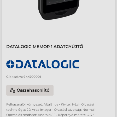
DATALOGIC MEMOR 1 ADATGYŰJTŐ
Cikkszám:
944700001
Összehasonlító
Felhasználói környezet: Általános • Kivitel: Kézi • Olvasási
technológia: 2D Area Imager • Olvasási távolság: Normál •
Operációs rendszer: Android 8.1 • Képernyő mérete: 4.3 " •