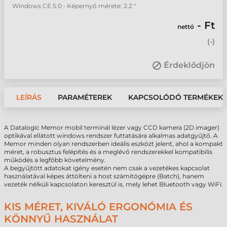
Windows CE 5.0 • Képernyő mérete: 2.2 "
- Ft
nettó
(
-
)
Érdeklődjön
LEÍRÁS
PARAMÉTEREK
KAPCSOLÓDÓ TERMÉKEK
A Datalogic Memor mobil terminál lézer vagy CCD kamera (2D imager)
optikával ellátott windows rendszer futtatására alkalmas adatgyűjtő. A
Memor minden olyan rendszerben ideális eszközt jelent, ahol a kompakt
méret, a robusztus felépítés és a meglévő rendszerekkel kompatibilis
működés a legfőbb követelmény.
A begyűjtött adatokat igény esetén nem csak a vezetékes kapcsolat
használatával képes áttölteni a host számítógépre (Batch), hanem
vezeték nélküli kapcsolaton keresztül is, mely lehet Bluetooth vagy WiFi.
KIS MÉRET, KIVÁLÓ ERGONÓMIA ÉS
KÖNNYŰ HASZNÁLAT