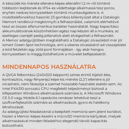
A készülék kis mérete ellenére képes ellenállni 1,2 m-ről történő
többszöri leejtésnek és IP54-es védettsége alkalmassá tesz poros,
enyhén nedves környezetben történő munkavégzésre is. A
mobiltelefonokhoz hasonló 23 gombos billentyűzet által a Datalogic
Memort rendkívül megkönnyíti a felhasználást, valamint elérhetővé
teszi az összes alfanumerikus karakter használatát. Nagy kapacitású
akkumulátorának köszönhetően egész nap készen áll a munkára, az
esetleges cseréjét pedig pillanatok alatt elvégezheti a felhasználó.
A Memor adatgyűjtőben megtalálható a Datalogic olvasókból már jól
ismert Green Spot technológia, ami a sikeres olvasásáról ad visszajelzést
a kód felületén egy zöld pont formájában - így akár hangos
környezetben is meggyőződhetünk a művelet befejezéséről.
MINDENNAPOS HASZNÁLATRA
A QVGA felbontású (240x320 képpont) színes érintő kijelző éles,
kontrasztos, nagy fényerejű képe kis mérete (2,2") ellenére is jól
olvasható, nem fárasztja a szemet hosszabb használat esetén sem. Az
Intel PXA310 sorozatú CPU megfelelő teljesítményt biztosít a
kifejezetten Windows alkalmazások számára is. A Microsoft Windows
CE 5.0 vagy Mobile 6.1 operációs rendszer lehetővé teszi a
szoftverfejlesztők számára az alkalmazások, gyors és hatékony
létrehozását.
Az adatgyűjtési feladatoknál a beépített memória sem jelent korlátot,
hiszen a Memor képes kezelni a microSD memória kártyákat, melyek
alkalmazásával minden feladathoz elegendő tároló kapacitás
biztosítható.