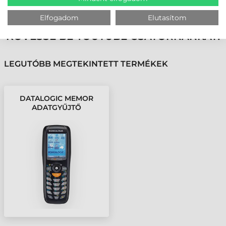
VÁSÁRLÓINK VÉLEMÉNYÉT
Elfogadom
Elutasítom
KÖVESSE BE YOUTUBE CSATORNÁNKAT!
LEGUTÓBB MEGTEKINTETT TERMÉKEK
DATALOGIC MEMOR
ADATGYŰJTŐ