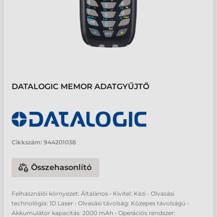
DATALOGIC MEMOR ADATGYŰJTŐ
Cikkszám:
944201038
Összehasonlító
Felhasználói környezet: Általános • Kivitel: Kézi • Olvasási
technológia: 1D Laser • Olvasási távolság: Közepes távolságú •
Akkumulátor kapacitás: 2000 mAh • Operációs rendszer: