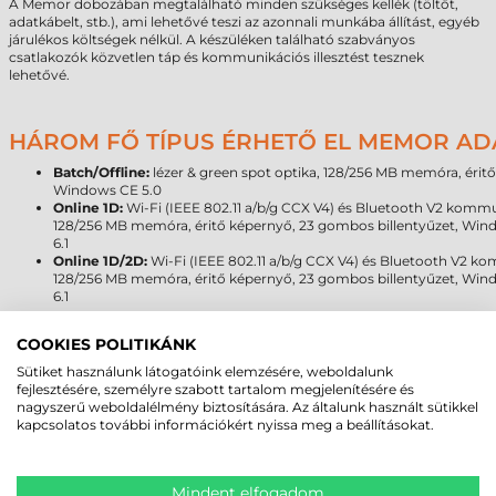
A Memor dobozában megtalálható minden szükséges kellék (töltőt,
adatkábelt, stb.), ami lehetővé teszi az azonnali munkába állítást, egyéb
járulékos költségek nélkül. A készüléken található szabványos
csatlakozók közvetlen táp és kommunikációs illesztést tesznek
lehetővé.
HÁROM FŐ TÍPUS ÉRHETŐ EL MEMOR A
Batch/Offline:
lézer & green spot optika, 128/256 MB memóra, érit
Windows CE 5.0
Online 1D:
Wi-Fi (IEEE 802.11 a/b/g CCX V4) és Bluetooth V2 kommun
128/256 MB memóra, éritő képernyő, 23 gombos billentyűzet, Wi
6.1
Online 1D/2D:
Wi-Fi (IEEE 802.11 a/b/g CCX V4) és Bluetooth V2 k
128/256 MB memóra, éritő képernyő, 23 gombos billentyűzet, Wi
6.1
ELÉRHETŐ OPRERÁCIÓS RENDSZEREK
COOKIES POLITIKÁNK
Sütiket használunk látogatóink elemzésére, weboldalunk
Micorosoft Windows CE 5.0:
tartalmazza a WordPad és Internet E
fejlesztésére, személyre szabott tartalom megjelenítésére és
Micorosoft Mobile 6.1:
tartalmazza az Outlook, Word Mobile, Excel
nagyszerű weboldalélmény biztosítására. Az általunk használt sütikkel
Note Mobile és Internet Explorer Mobile 6.0 programokat
kapcsolatos további információkért nyissa meg a beállításokat.
MEGBÍZHAT BENNÜNK! ISMERJE MEG
Mindent elfogadom