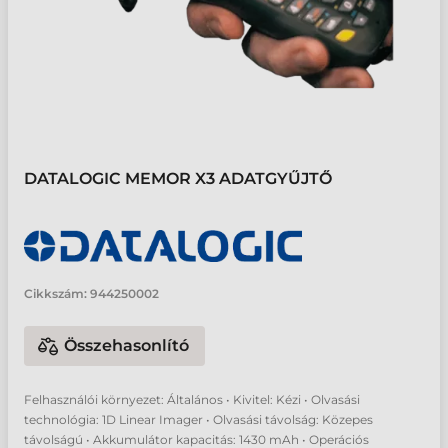
DATALOGIC MEMOR X3 ADATGYŰJTŐ
Cikkszám:
944250002
Összehasonlító
Felhasználói környezet: Általános • Kivitel: Kézi • Olvasási
technológia: 1D Linear Imager • Olvasási távolság: Közepes
távolságú • Akkumulátor kapacitás: 1430 mAh • Operációs