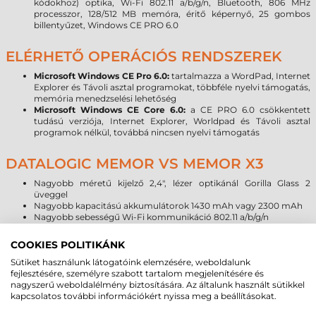
kódokhoz) optika,
Wi-Fi 802.11 a/b/g/n, Bluetooth,
806 MHz
processzor, 128/512 MB memóra, éritő képernyő, 25 gombos
billentyűzet, Windows CE PRO 6.0
ELÉRHETŐ OPERÁCIÓS RENDSZEREK
Microsoft Windows CE Pro 6.0:
tartalmazza a WordPad, Internet
Explorer és Távoli asztal programokat, többféle nyelvi támogatás,
memória menedzselési lehetőség
Microsoft Windows CE Core 6.0:
a CE PRO 6.0 csökkentett
tudású verziója, Internet Explorer, Worldpad és Távoli asztal
programok nélkül, továbbá nincsen nyelvi támogatás
DATALOGIC MEMOR VS MEMOR X3
Nagyobb méretű kijelző 2,4", lézer optikánál Gorilla Glass 2
üveggel
Nagyobb kapacitású akkumulátorok 1430 mAh vagy 2300 mAh
Nagyobb sebességű Wi-Fi kommunikáció 802.11 a/b/g/n
Három féle olvasófej: lézer, ccd, 2D imager
Kétféle processzor és nagyobb memória
COOKIES POLITIKÁNK
WinCE PRO 6.0 és WinCE Core 6.0 operációs rendszer
Sütiket használunk látogatóink elemzésére, weboldalunk
fejlesztésére, személyre szabott tartalom megjelenítésére és
VIGYÁZZ, KÉSZ, RAJT!
nagyszerű weboldalélmény biztosítására. Az általunk használt sütikkel
kapcsolatos további információkért nyissa meg a beállításokat.
A Datalogic adatgyűjtőihez ingyenesen biztosítja a PAL és
Communicator szoftvercsomagot, mely 4 azonnal használható