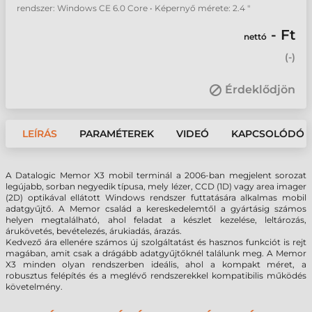
rendszer: Windows CE 6.0 Core • Képernyő mérete: 2.4 "
- Ft
nettó
(
-
)
Érdeklődjön
LEÍRÁS
PARAMÉTEREK
VIDEÓ
KAPCSOLÓDÓ 
A Datalogic Memor X3 mobil terminál a 2006-ban megjelent sorozat
legújabb, sorban negyedik típusa, mely lézer, CCD (1D) vagy area imager
(2D) optikával ellátott
Windows rendszer futtatására alkalmas mobil
adatgyűjtő. A Memor család a kereskedelemtől a gyártásig számos
helyen megtalálható, ahol feladat a készlet kezelése, leltározás,
árukövetés, bevételezés, árukiadás, árazás.
Kedvező ára ellenére számos új szolgáltatást és hasznos funkciót is rejt
magában, amit csak a drágább adatgyűjtőknél találunk meg. A Memor
X3 minden olyan rendszerben ideális, ahol a kompakt méret, a
robusztus felépítés és a meglévő rendszerekkel kompatibilis működés
követelmény.