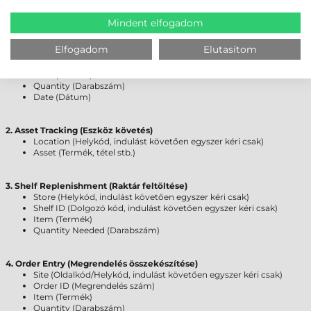
programot tartalmaz - pl. leltár, rendelésfelvétel, stb.
Az applikáció segítségével szoftverfejlesztés nélkül azonnal indulhat a
Mindent elfogadom
munka!
A szoftver weblapunkon a Letöltés fülön elérhető.
Elfogadom
Elutasítom
1. Shelf Inventory (Leltár)
Location (Helykód, indulást követően egyszer kéri csak)
Item (Termék)
Quantity (Darabszám)
Date (Dátum)
2. Asset Tracking (Eszköz követés)
Location (Helykód, indulást követően egyszer kéri csak)
Asset (Termék, tétel stb.)
3. Shelf Replenishment (Raktár feltöltése)
Store (Helykód, indulást követően egyszer kéri csak)
Shelf ID (Dolgozó kód, indulást követően egyszer kéri csak)
Item (Termék)
Quantity Needed (Darabszám)
4. Order Entry (Megrendelés összekészítése)
Site (Oldalkód/Helykód, indulást követően egyszer kéri csak)
Order ID (Megrendelés szám)
Item (Termék)
Quantity (Darabszám)