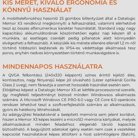
KIS MÉRET, KIVÁLÓ ERGONÓMIA ÉS
KÖNNYŰ HASZNÁLAT
A mobiltelefonokhoz hasonló 25 gombos billentyűzet által a Datalogic
Memor X3 rendkívül megkönnyíti a felhasználást, valamint elérhetővé
teszi az összes alfanumerikus karakter használatát. Standard vagy nagy
kapacitású akkumulátorának köszönhetően egész nap készen áll a
munkára, az esetleges cseréjét pedig pillanatok alatt könnyedén
elvégezheti a felhasználó. A készülék kis mérete ellenére ellenáll 1,2 m-ről
történő többszöri leejtésnek és IP54-es védettsége alkalmassá tesz
poros, enyhén nedves környezetben történő munkavégzésre is.
MINDENNAPOS HASZNÁLATRA
A QVGA felbontású (240x320 képpont) színes érintő kijelző éles,
kontrasztos, nagy fényerejű képe jól olvasható (Lézer optikánál Gorilla
Glass 2 üveg), nem fárasztja a szemet hosszabb használat esetén sem.
Elődjéhez képest a Datalogic Memor X3-at kétféle processzorral szerelik,
így megfelelő teljesítményt biztosít minden Windowsos alkalmazás
számára. A Microsoft Windows CE PRO 6.0 vagy CE Core 6.0 operációs
rendszer lehetővé teszi a szoftverfejlesztők számára az alkalmazások,
gyors és hatékony létrehozását.
Az adatgyűjtési feladatoknál a beépített memória sem jelent korlátot,
hiszen a Memor X3 képes kezelni a microSD memória kártyákat, melyek
alkalmazásával minden feladathoz elegendő tároló kapacitás
biztosítható. A begyűjtött adatokat igény esetén nem csak a vezetékes
kapcsolat használatával képes áttölteni a host számítógépre (Batch),