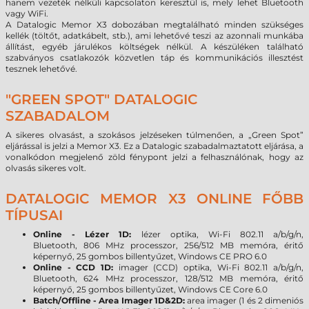
hanem vezeték nélküli kapcsolaton keresztül is, mely lehet Bluetooth
vagy WiFi.
A Datalogic Memor X3 dobozában megtalálható minden szükséges
kellék (töltőt, adatkábelt, stb.), ami lehetővé teszi az azonnali munkába
állítást, egyéb járulékos költségek nélkül. A készüléken található
szabványos csatlakozók közvetlen táp és kommunikációs illesztést
tesznek lehetővé.
"GREEN SPOT" DATALOGIC
SZABADALOM
A sikeres olvasást, a szokásos jelzéseken túlmenően, a „Green Spot”
eljárással is jelzi a Memor X3. Ez a Datalogic szabadalmaztatott eljárása, a
vonalkódon megjelenő zöld fénypont jelzi a felhasználónak, hogy az
olvasás sikeres volt.
DATALOGIC MEMOR X3 ONLINE FŐBB
TÍPUSAI
Online - Lézer 1D:
lézer optika,
Wi-Fi 802.11 a/b/g/n,
Bluetooth,
806 MHz processzor, 256/512 MB memóra, éritő
képernyő, 25 gombos billentyűzet, Windows CE PRO 6.0
Online - CCD 1D:
imager (CCD) optika, Wi-Fi 802.11 a/b/g/n,
Bluetooth,
624 MHz processzor, 128/512 MB memóra, éritő
képernyő, 25 gombos billentyűzet, Windows CE Core 6.0
Batch/Offline - Area Imager 1D&2D:
area
imager (1 és 2 dimeniós