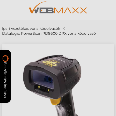
Ipari vezetékes vonalkódolvasók
Datalogic PowerScan PD9600 DPX vonalkódolvasó
Beszélgetés indítása