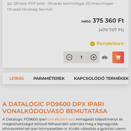
(pl. QR kód, PDF kód) • Olvasási technológia: 2D Area Imager •
Olvasási távolság: Normál
375 360 Ft
nettó
(
476 707 Ft
)
Rendelésre
db
LEÍRÁS
PARAMÉTEREK
KAPCSOLÓDÓ TERMÉKEK
A DATALOGIC PD9600 DPX IPARI
VONALKÓDOLVASÓ BEMUTATÁSA
A Datalogic PD9600 ipari
vonalkódolvasó
kimagasló teljesítményt és
megbízhatóságot biztosít felhasználói számára még a legnagyobb
kihívásokkal teli ipari környezetben is. Kiváló választás a gyártási üzemi