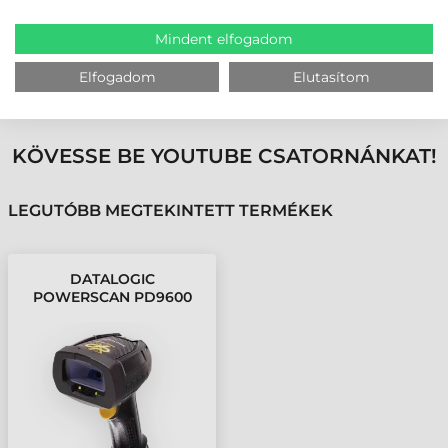
és funkcionalitásával.
Mindent elfogadom
MEGBÍZHAT BENNÜNK! ISMERJE MEG
Elfogadom
Elutasítom
VÁSÁRLÓINK VÉLEMÉNYÉT
KÖVESSE BE YOUTUBE CSATORNÁNKAT!
LEGUTÓBB MEGTEKINTETT TERMÉKEK
DATALOGIC
POWERSCAN PD9600
DPX
VONALKÓDOLVASÓ