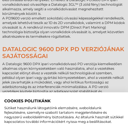
vonalkódolvasó olvasófeje a Datalogic 3GL™ (3 zöld fény) technológiát
alkalmazza, amely segíti a vonalkódolvasást megnehezített
körülmények között is.
A PD9600 verzió emellett sokoldalú olvasási képességekkel rendelkezik,
amelyek lehetővé teszik az 1D és 2D vonalkódok, valamint a DPM kódok
olvasását is. A rendkívül innovatív DPM (Direct Part Marking)
technológia biztosítja olyan vonalkódok olvasását is, amelyet közvetlen
alkatrészekre és termékekre rögzítettek.
DATALOGIC 9600 DPX PD VERZIÓJÁNAK
SAJÁTOSSÁGAI
A Datalogic 9600 DPX ipari vonalkódolvasó PD verziója kiemelkedően
alkalmas olyan környezetekben való használatra, ahol a vezetékes
kapcsolat előnyt élvez a vezeték nélküli technológiával szemben,
például olyan ipari vagy gyártási környezetekben, ahol a vezeték nélküli
jelek zavarhatják a működést, vagy ahol kritikus fontosságú az
adatbiztonság és az interferenciák minimalizálása. A PD verzió
vezetékes kivitele biztosítja az adatkapcsolat stabilitását és
megbízhatóságát, kiküszöbölve a vezeték nélküli jelátvitellel járó
esetleges problémákat vagy kockázatokat.
COOKIES POLITIKÁNK
Ezen felül, a PD verzió általában kedvezőbb áron érhető el, mint a
Sütiket használunk látogatóink elemzésére, weboldalunk
vezeték nélküli funkcióval rendelkező PBT és PM változatok. Ez az
fejlesztésére, személyre szabott tartalom megjelenítésére és
árkülönbség lehetővé teszi azoknak a vállalkozásoknak vagy
nagyszerű weboldalélmény biztosítására. Az általunk használt sütikkel
felhasználóknak, akiknek nincs szükségük vezeték nélküli kapcsolatra,
kapcsolatos további információkért nyissa meg a beállításokat.
hogy költséghatékonyan szerezzenek be egy olyan eszközt, amely még
mindig rendelkezik a PowerScan sorozat kiemelkedő tulajdonságaival