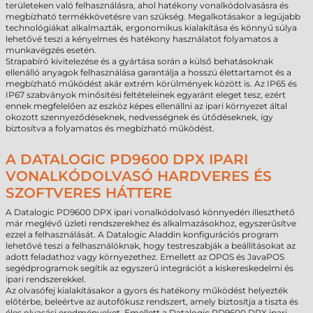
területeken való felhasználásra, ahol hatékony vonalkódolvasásra és
megbízható termékkövetésre van szükség. Megalkotásakor a legújabb
technológiákat alkalmazták, ergonomikus kialakítása és könnyű súlya
lehetővé teszi a kényelmes és hatékony használatot folyamatos a
munkavégzés esetén.
Strapabíró kivitelezése és a gyártása során a külső behatásoknak
ellenálló anyagok felhasználása garantálja a hosszú élettartamot és a
megbízható működést akár extrém körülmények között is. Az IP65 és
IP67 szabványok minősítési feltételeinek egyaránt eleget tesz, ezért
ennek megfelelően az eszköz képes ellenállni az ipari környezet által
okozott szennyeződéseknek, nedvességnek és ütődéseknek, így
biztosítva a folyamatos és megbízható működést.
A DATALOGIC PD9600 DPX IPARI
VONALKÓDOLVASÓ HARDVERES ÉS
SZOFTVERES HÁTTERE
A Datalogic PD9600 DPX ipari vonalkódolvasó könnyedén illeszthető
már meglévő üzleti rendszerekhez és alkalmazásokhoz, egyszerűsítve
ezzel a felhasználását. A Datalogic Aladdin konfigurációs program
lehetővé teszi a felhasználóknak, hogy testreszabják a beállításokat az
adott feladathoz vagy környezethez. Emellett az OPOS és JavaPOS
segédprogramok segítik az egyszerű integrációt a kiskereskedelmi és
ipari rendszerekkel.
Az olvasófej kialakításakor a gyors és hatékony működést helyezték
előtérbe, beleértve az autofókusz rendszert, amely biztosítja a tiszta és
éles olvasási eredményeket. Emellett a Datalogic PD9600 DPX ipari