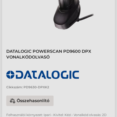
DATALOGIC POWERSCAN PD9600 DPX
VONALKÓDOLVASÓ
Cikkszám:
PD9630-DPXK2
Összehasonlító
Felhasználói környezet: Ipari • Kivitel: Kézi • Vonalkód olvasás: 2D