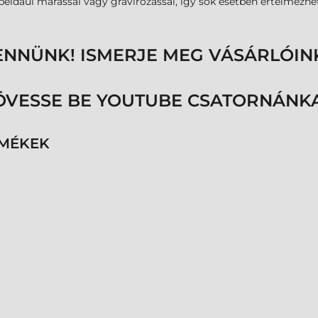
l, például marással vagy gravírozással, így sok esetben értelme
ENNÜNK! ISMERJE MEG VÁSÁRLÓIN
ÖVESSE BE YOUTUBE CSATORNÁNKA
RMÉKEK