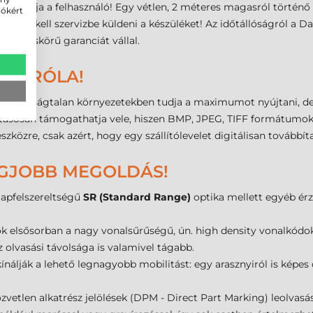
gyhatja a felhasználó! Egy vétlen, 2 méteres magasról történő lee
iókért
 nem kell szervizbe küldeni a készüléket! Az időtállóságról a 
 teljeskörű garanciát vállal.
ET RÓLA!
 barátságtalan környezetekben tudja a maximumot nyújtani, de e
s hatásosan támogathatja vele, hiszen BMP, JPEG, TIFF formátu
zközre, csak azért, hogy egy szállítólevelet digitálisan továbbít
EGJOBB MEGOLDÁS!
apfelszereltségű
SR (Standard Range)
optika mellett egyéb érz
k elsősorban a nagy vonalsűrűségű, ún. high density vonalkódok
 olvasási távolsága is valamivel tágabb.
ínálják a lehető legnagyobb mobilitást: egy arasznyiról is képe
vetlen alkatrész jelölések (DPM - Direct Part Marking) leolvasás