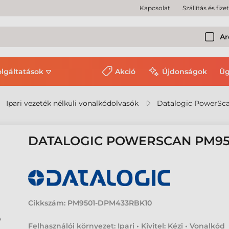
Kapcsolat
Szállítás és fize
Ar
olgáltatások
Akció
Újdonságok
Üg
Ipari vezeték nélküli vonalkódolvasók
Datalogic PowerSc
DATALOGIC POWERSCAN PM9
Cikkszám:
PM9501-DPM433RBK10
Felhasználói környezet: Ipari • Kivitel: Kézi • Vonalkód