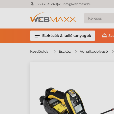
m_phone
m_email
+36 33 631 240
info@webmaxx.hu
Eszközök & kellékanyagok
Sz
Kezdőoldal
Eszköz
Vonalkódolvasó