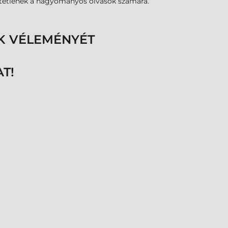
zhetetlenek a hagyományos olvasók számára.
K VÉLEMÉNYÉT
T!