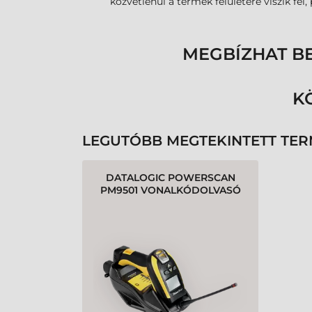
közvetlenül a termék felületére viszik fe
MEGBÍZHAT B
K
LEGUTÓBB MEGTEKINTETT TE
DATALOGIC POWERSCAN
PM9501 VONALKÓDOLVASÓ