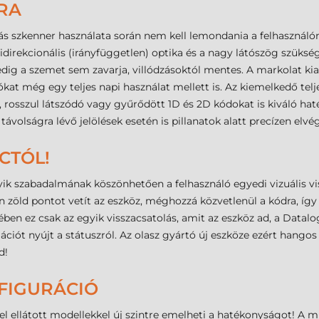
RA
 szkenner használata során nem kell lemondania a felhasználón
rekcionális (irányfüggetlen) optika és a nagy látószög szükség
ig a szemet sem zavarja, villódzásoktól mentes. A markolat kiala
ókat még egy teljes napi használat mellett is. Az kiemelkedő tel
, rosszul látszódó vagy gyűrődött 1D és 2D kódokat is kiváló h
ávolságra lévő jelölések esetén is pillanatok alatt precízen elvé
CTÓL!
ik szabadalmának köszönhetően a felhasználó egyedi vizuális vi
án zöld pontot vetít az eszköz, méghozzá közvetlenül a kódra, 
ben ez csak az egyik visszacsatolás, amit az eszköz ad, a Datalo
ációt nyújt a státuszról. Az olasz gyártó új eszköze ezért hangos
d!
FIGURÁCIÓ
el ellátott modellekkel új szintre emelheti a hatékonyságot! A