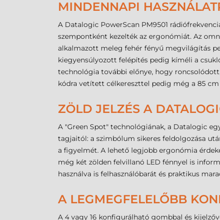
MINDENNAPI HASZNÁLAT
A Datalogic PowerScan PM9501 rádiófrekvenciás
szempontként kezelték az ergonómiát. Az omnidi
alkalmazott meleg fehér fényű megvilágítás ped
kiegyensúlyozott felépítés pedig kíméli a csukl
technológia további előnye, hogy roncsolódott
kódra vetített célkereszttel pedig még a 85 cm t
ZÖLD JELZÉS A DATALOGI
A "Green Spot" technológiának, a Datalogic egy
tagjaitól: a szimbólum sikeres feldolgozása ut
a figyelmét. A lehető legjobb ergonómia érdeké
még két zölden felvillanó LED fénnyel is inform
használva is felhasználóbarát és praktikus mara
A LEGMEGFELELŐBB KON
A 4 vagy 16 konfigurálható gombbal és kijelzőv