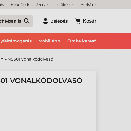
tés
Help-Desk
Szerviz
Letöltések
Márkáink
Kosár
chívban is
Belépés
yféltámogatás
Mobil App
Címke kereső
an PM9501 vonalkódolvasó
501 VONALKÓDOLVASÓ