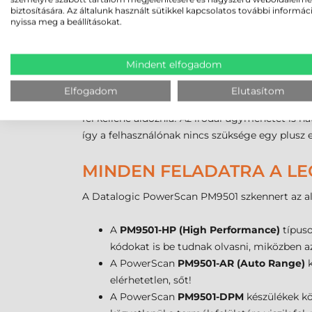
külső körülményeket szinte figyelmen kívül is ha
biztosítására. Az általunk használt sütikkel kapcsolatos további informác
nyissa meg a beállításokat.
lehet benne, hogy egy apróbb emberi hiba miatt
ezért PowerScan 9501 család minden tagjára 3 év
Mindent elfogadom
ALKOSSON MAGÁNAK KÉP
Elfogadom
Elutasítom
A PowerScan PM9501 vezeték nélküli szkenner a
fel kellene áldoznia! Az irodai ügymenetet i
így a felhasználónak nincs szüksége egy plusz es
MINDEN FELADATRA A L
A Datalogic PowerScan PM9501 szkennert az al
A
PM9501-HP (High Performance)
típuso
kódokat is be tudnak olvasni, miközben az
A PowerScan
PM9501-AR (Auto Range)
k
elérhetetlen, sőt!
A PowerScan
PM9501-DPM
készülékek köz