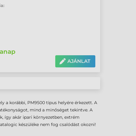
ia:
anap
AJÁNLAT
y a korábbi, PM9500 típus helyére érkezett. A
 hatékonyságot, mind a minőséget tekintve. A
, így akár ipari környezetben, extrém
Datalogic készüléke nem fog csalódást okozni!