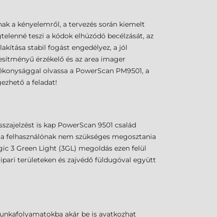
ak a kényelemről, a tervezés során kiemelt
telenné teszi a kódok elhúzódó becélzását, az
kítása stabil fogást engedélyez, a jól
jesítményű érzékelő és az area imager
atékonysággal olvassa a PowerScan PM9501, a
gezhető a feladat!
sszajelzést is kap PowerScan 9501 család
így a felhasználónak nem szükséges megosztania
gic 3 Green Light (3GL) megoldás ezen felül
 ipari területeken és zajvédő füldugóval együtt
 munkafolyamatokba akár be is avatkozhat