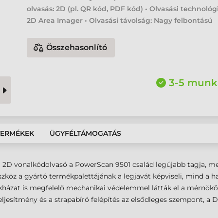
olvasás: 2D (pl. QR kód, PDF kód) • Olvasási technológ
2D Area Imager • Olvasási távolság: Nagy felbontású
Összehasonlító
3-5 munk
TERMÉKEK
ÜGYFÉLTÁMOGATÁS
2D vonalkódolvasó a PowerScan 9501 család legújabb tagja, mel
i eszköz a gyártó termékpalettájának a legjavát képviseli, mind a
ékházat is megfelelő mechanikai védelemmel látták el a mérnökök
ljesítmény és a strapabíró felépítés az elsődleges szempont, a 