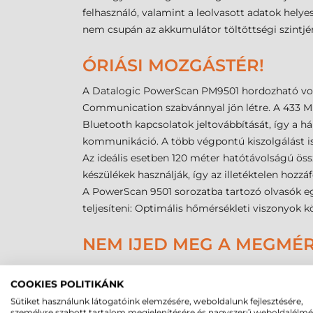
felhasználó, valamint a leolvasott adatok helyes
nem csupán az akkumulátor töltöttségi szintjéről
ÓRIÁSI MOZGÁSTÉR!
A Datalogic PowerScan PM9501 hordozható vonal
Communication szabvánnyal jön létre. A 433 
Bluetooth kapcsolatok jeltovábbítását, így a 
kommunikáció. A több végpontú kiszolgálást is 
Az ideális esetben 120 méter hatótávolságú öss
készülékek használják, így az illetéktelen hozzáf
A PowerScan 9501 sorozatba tartozó olvasók eg
teljesíteni: Optimális hőmérsékleti viszonyok kö
NEM IJED MEG A MEGMÉR
A Datalogic PowerScan PM9501 WLAN area image
COOKIES POLITIKÁNK
hőingadozásokkal, érzéketlen a ráfröccsenő vízr
Sütiket használunk látogatóink elemzésére, weboldalunk fejlesztésére,
a hűtőházi használat elől is elhárulnak az aka
személyre szabott tartalom megjelenítésére és nagyszerű weboldalélm