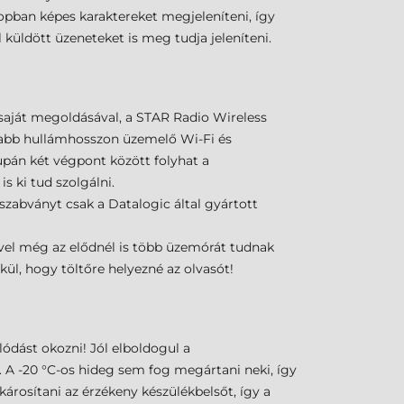
zlopban képes karaktereket megjeleníteni, így
l küldött üzeneteket is meg tudja jeleníteni.
saját megoldásával, a STAR Radio Wireless
abb hullámhosszon üzemelő Wi-Fi és
upán két végpont között folyhat a
 ki tud szolgálni.
szabványt csak a Datalogic által gyártott
vel még az elődnél is több üzemórát tudnak
kül, hogy töltőre helyezné az olvasót!
dást okozni! Jól elboldogul a
t. A -20 °C-os hideg sem fog megártani neki, így
árosítani az érzékeny készülékbelsőt, így a