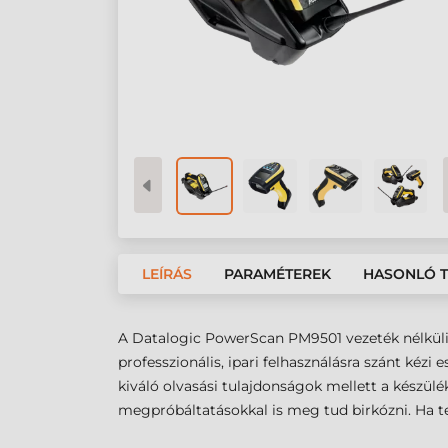
LEÍRÁS
PARAMÉTEREK
HASONLÓ 
A Datalogic PowerScan PM9501 vezeték nélküli 
professzionális, ipari felhasználásra szánt kéz
kiváló olvasási tulajdonságok mellett a készül
megpróbáltatásokkal is meg tud birkózni. Ha te