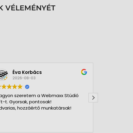
K VÉLEMÉNYÉT
Éva Korbács
A bol
2026-08-03
2026-
agyon szeretem a Webmaxx Stúdió
Gyors precíz
ft-t. Gyorsak, pontosak!
dvarias, hozzáértő munkatársak!