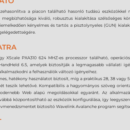
ATÓ
zehasonlítva a piacon található hasonló tudású eszközökkel
l, megbízhatósága kiváló, robusztus kialakítása szélsőséges kö
. Kiemelkedően kényelmes és tartós a pisztolynyeles (GUN) kial
gelégedettségére.
ATRA
y XScale PXA310 624 MHZ-es processzor található, operációs 
Held 6.5, amelyek biztosítják a legmagasabb vállalati igé
alkalmazkodni a felhasználók változó igényeihez.
mes, hatékony használatot biztosít, míg a praktikus 28, 38 vag
ét teszik lehetővé. Kompatíbilis a hagyományos szöveg orientál
gmodernebb Web alapú megoldásokkal egyaránt. Az alkalmazásf
ábbá központosítható az eszközök konfigurálása, így leegyszerűs
távmenedzsmentet biztosító Wavelink Avalanche program segíts
T