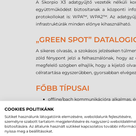
A Skorpio X3 adatgyűjtő vezeték nélküli ko
együttműködést biztosítanak a központi infor
protokollokat is: WPA™, WPA2™. Az adatgyűjt
infrastruktúrák minden előnye kihasználható.
„GREEN SPOT” DATALOG
A sikeres olvasás, a szokásos jelzéseken túlme
zöld fénypont jelzi a felhasználónak, hogy az
megfelelő szögben elhajlik, hogy a kijelző olva
célratartása egyszerűbben, gyorsabban elvégez
FŐBB TÍPUSAI
offline/bach kommunikációra alkalmas, é
vagy Windows Embedded HandHeld rend
COOKIES POLITIKÁNK
online WiFi és Bluetooth kommunikációra
Sütiket használunk látogatóink elemzésére, weboldalunk fejlesztésére,
kézi vagy pisztolynyeles (gun: alapból
személyre szabott tartalom megjelenítésére és nagyszerű weboldalélm
biztosítására. Az általunk használt sütikkel kapcsolatos további informác
nyissa meg a beállításokat.