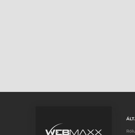
ÁLT
Ról