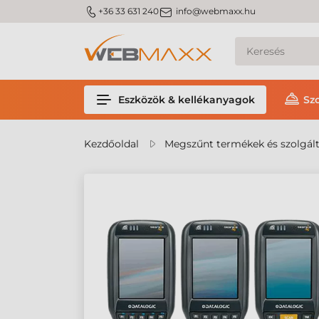
m_phone
m_email
+36 33 631 240
info@webmaxx.hu
Eszközök & kellékanyagok
Sz
Kezdőoldal
Megszűnt termékek és szolgál