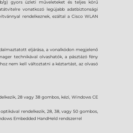
/g) gyors üzleti műveleteket és teljes körű
atátvitelre vonatkozó legújabb adatbiztonsági
ítvánnyal rendelkeznek, ezáltal a Cisco WLAN
badalmaztatott eljárása, a vonalkódon megjelenő
imager technikával olvashatók, a pásztázó fény
hoz nem kell változtatni a kéztartást, az olvasó
delkezik, 28 vagy 38 gombos, kézi, Windows CE
ptikával rendelkezik, 28, 38, vagy 50 gombos,
 Windows Embedded HandHeld rendszerrel