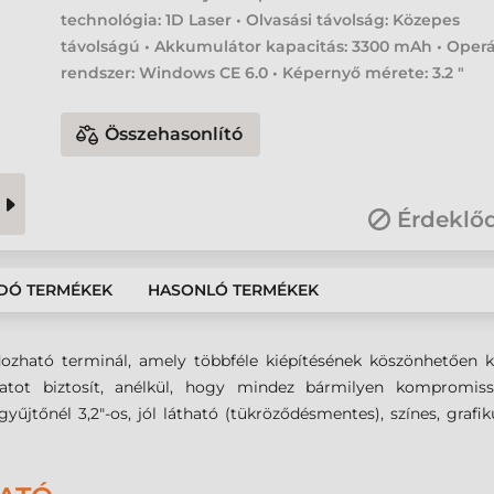
technológia: 1D Laser • Olvasási távolság: Közepes
távolságú • Akkumulátor kapacitás: 3300 mAh • Operá
rendszer: Windows CE 6.0 • Képernyő mérete: 3.2 "
Összehasonlító
Érdeklő
DÓ TERMÉKEK
HASONLÓ TERMÉKEK
ozható terminál, amely többféle kiépítésének köszönhetően ke
latot biztosít, anélkül, hogy mindez bármilyen kompromi
yűjtőnél 3,2"-os, jól látható (tükröződésmentes), színes, grafi