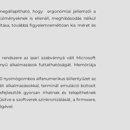
 megállapítható, hogy ergonómiai jellemzői a
rülményeknek is ellenáll, meghibásodás nélkül
akítása, továbbá figyelemreméltóan kis méret és
rendszere az ipari szabvánnyá vált Microsoft
nyű alkalmazások futtathatóságát. Memóriája
y 50 nyomógombos alfanumerikus billentyűzet az
t alkalmazásokkal, terminál emuláció biztosít
ejlesztők gyorsan írhatnak és telepíthetnek
ítve a szoftverek szinkronizálását, a firmware,
égével.