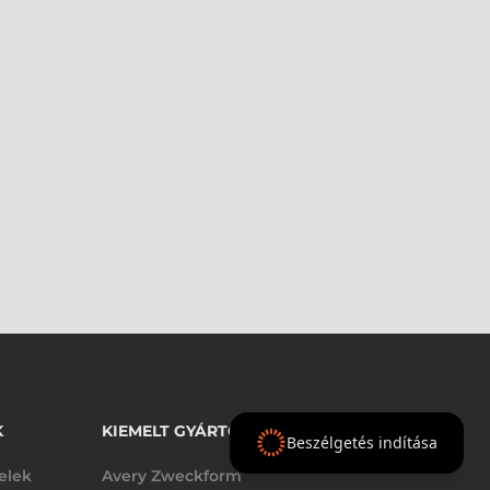
K
KIEMELT GYÁRTÓINK
Beszélgetés indítása
telek
Avery Zweckform