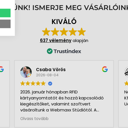
ENNÜNK! ISMERJE MEG VÁSÁRLÓIN
KIVÁLÓ
637 vélemény
alapján
Csaba Vörös
2026-08-04
2026. január hónapban RFID
N
kártyanyomtatót és hozzá kapcsolódó
K
kiegészítőket, valamint szoftvert
U
vásároltunk a Webmaxx Stúdiótól. A
beszerzés megkezdése előtt segítettek
Olvass tovább
az igényeink szerinti típus
kiválasztásában. Minden rendben és