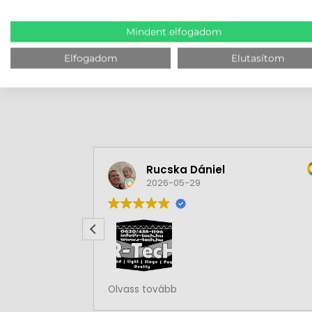
MEGBÍZHAT B
Mindent elfogadom
Elfogadom
Elutasítom
Rucska Dániel
2026-05-29
Rendben volt a rendelésem
Olvass tovább