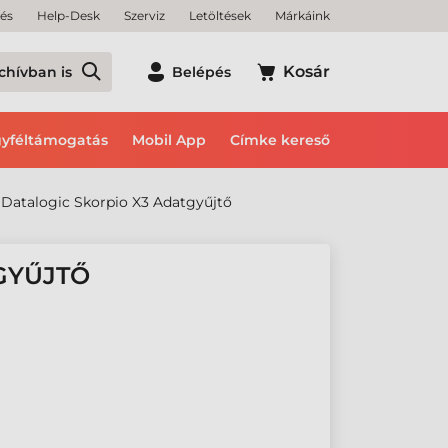
tés
Help-Desk
Szerviz
Letöltések
Márkáink
Kosár
chívban is
Belépés
yféltámogatás
Mobil App
Címke kereső
Datalogic Skorpio X3 Adatgyűjtő
GYŰJTŐ