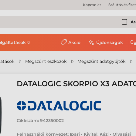
Kapcsolat
Szállítás és fize
Ar
olgáltatások
Akció
Újdonságok
Üg
tatások
Megszűnt eszközök
Megszűnt adatgyűjtők
DATALOGIC SKORPIO X3 ADAT
Cikkszám:
942350002
Felhasználói környezet: Ipari • Kivitel: Kézi • Olvasási