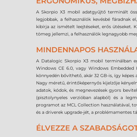
ERGONOMIKUS, MEGBÍZH
A Skorpio X3 mobil adatgyűjtő terminált öss
legjobbak, a felhasználók kevésbé fáradnak e
kibírja az ismételt leejtéseket, erős ütéseket
tömeg jellemzi, a felhasználók legnagyobb me
MINDENNAPOS HASZNÁL
A Datalogic Skorpio X3 mobil terminálban eg
Windows CE 6.0, vagy Windows Embedded Hand
könnyedén bővíthető, akár 32 GB-is, így képes 
Nagy méretű, érintőképernyős kijelzője kényel
adatok, kódok, és megnevezések gyors bevitel
(pisztolynyeles verzióban alapból) és a le
programot az MCL Collection használatával, tov
és a driverek upgrade-jét, a problémamentes 
ÉLVEZZE A SZABADSÁGO