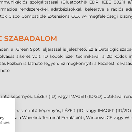
mmunikációs szolgáltatásai (Bluetooth® EDR, IEEE 802.11 a/b
mációs rendszerekkel, adatbázisokkal, beleértve a rádiós ad
ők Cisco Compatible Extensions CCX v4 megfelelőségi bizony
IC SZABADALOM
nően, a „Green Spot” eljárással is jelezhető. Ez a Datalogic sza
 olvasás sikeres volt. 1D kódok lézer technikával, a 2D kódok 
sás közben is látható legyen. Ez megkönnyíti a kezelést, olvasás
hető.
rintő képernyős, LÉZER (1D) vagy IMAGER (1D/2D) optikával ren
szerrel
 alkalmas, érintő képernyős, LÉZER (1D) vagy IMAGER (1D/2D) o
 tartalmazza a Wavelink Terminál Emulációt), Windows CE vagy
ény
iókért