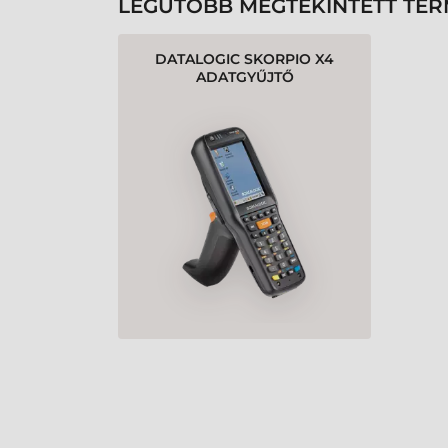
LEGUTÓBB MEGTEKINTETT TE
DATALOGIC SKORPIO X4
ADATGYŰJTŐ