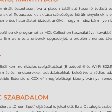
rminált összehasonlítva a piacon található hasonló tudású 
adnak el. Robusztus kialakítása szélsőséges körülményeknek is el
adásmentes használatot biztosít anélkül, hogy mindez bármily
lepíthetnek programot az MCL Collection használatával, továbbá
át, a firmware és a driverek upgrade-jét, a problémamentes t
T
küli kommunikációs szolgáltatásai (Bluetooth® és Wi-Fi 802.11 
mációs rendszerekkel, adatbázisokkal, beleértve a rádiós ad
tible Extensions CCX v4 megfelelőségi bizonyítvánnyal rende
IC SZABADALOM
nően, a „Green Spot” eljárással is jelezhető. Ez a Datalogic sza