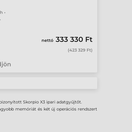
h •
•
333 330 Ft
nettó
(
423 329 Ft
)
djön
izonyított Skorpio X3 ipari adatgyűjtőt.
nagyobb memóriát és két új operációs rendszert