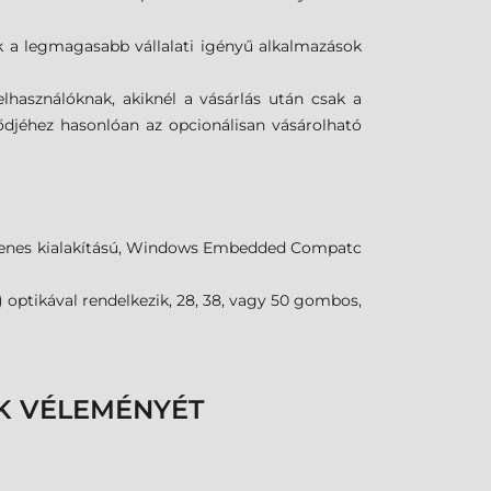
 a legmagasabb vállalati igényű alkalmazások
lhasználóknak, akiknél a vásárlás után csak a
lődjéhez hasonlóan az opcionálisan vásárolható
egyenes kialakítású, Windows Embedded Compatc
 optikával rendelkezik, 28, 38, vagy 50 gombos,
K VÉLEMÉNYÉT