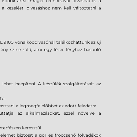
2D kódok area imager technikával olvashatók, a
a kezelést, olvasáshoz nem kell változtatni a
PD9100 vonalkódolvasónál találkozhattunk az új
ény színe zöld, ami egy lézer fényhez hasonló
ehet beépíteni. A készülék szolgáltatásait az
ató.
asztani a legmegfelelőbbet az adott feladatra.
tatja az alkalmazásokat, ezzel növelve a
terfészen keresztül.
elemet biztosít a por és fröccsenő folyadékok