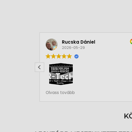
Rucska Dániel
2026-05-29
Rendben volt a rendelésem
Olvass tovább
K