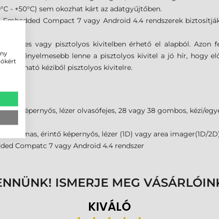
0°C - +50°C) sem okozhat kárt az adatgyűjtőben.
Embedded Compact 7 vagy Android 4.4 rendszerek biztosítják
egyenes vagy pisztolyos kivitelben érhető el alapból. Azon fe
ény
rsabb/kényelmesebb lenne a pisztolyos kivitel a jó hír, hogy e
iókért
alakítható kéziből pisztolyos kivitelre.
rintő képernyős, lézer olvasófejes, 28 vagy 38 gombos, kézi/
alkalmas, érintő képernyős, lézer (1D) vagy area imager(1D/2D)
ded Compatc 7 vagy Android 4.4 rendszer
ENNÜNK! ISMERJE MEG VÁSÁRLÓIN
KIVÁLÓ