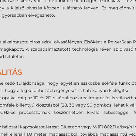
 olvasás sikeres volt. 1D kódok linear imager technikával, a 
gy a kijelző olvasás közben is látható legyen. Ez megkönnyíti 
n, gyorsabban elvégezhető.
a alkalmazott piros színű olvasófényen. Elsőként a PowerScan 
s megkapott. A szabadalmaztatott technológia révén az olvasó f
d felületén.
LITÁS
elkedő tulajdonsága, hogy egyetlen eszközbe sokféle funkciót l
i, hogy a legkülönbözőbb igényeket is hatékonyan kielégítse.
 optika, míg az 1D és 2D-s kódokhoz area imager fej is választh
omféle billentyű kiosztásból (28, 38 vagy 50 gombos) lehet kivál
z-es processzornak köszönhetően kiváló sebességgel fut
hálózati kapcsolatot létesít Bluetooh vagy WiFi 802.11 a/b/g/n in
ésnek ellenáll 1,8 méter magasságból, továbbá magasszintű véd