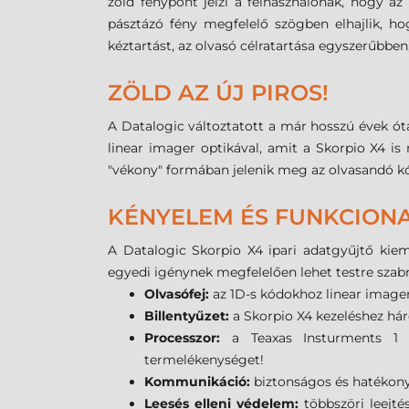
zöld fénypont jelzi a felhasználónak, hogy az
pásztázó fény megfelelő szögben elhajlik, ho
kéztartást, az olvasó célratartása egyszerűbbe
ZÖLD AZ ÚJ PIROS!
A Datalogic változtatott a már hosszú évek ót
linear imager optikával, amit a Skorpio X4 i
"vékony" formában jelenik meg az olvasandó kó
KÉNYELEM ÉS FUNKCIONA
A Datalogic Skorpio X4 ipari adatgyűjtő kiem
egyedi igénynek megfelelően lehet testre szabn
Olvasófej:
az 1D-s kódokhoz linear imager
Billentyűzet:
a Skorpio X4 kezeléshez hár
Processzor:
a Teaxas Insturments 1 GH
termelékenységet!
Kommunikáció:
biztonságos és hatékony 
Leesés elleni védelem:
többszöri leejt