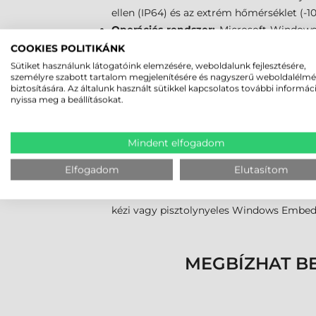
ellen (IP64) és az extrém hőmérséklet (-1
Operációs rendszer:
Microsoft Windows 
futtathatóságát.
COOKIES POLITIKÁNK
Kézi vagy pisztoly kivitel:
a Skorpio X4 
Sütiket használunk látogatóink elemzésére, weboldalunk fejlesztésére,
személyre szabott tartalom megjelenítésére és nagyszerű weboldalélm
felhasználásnál során derül ki, hogy gyo
biztosítására. Az általunk használt sütikkel kapcsolatos további informác
pisztoly fogantyú segítségével bármikor át
nyissa meg a beállításokat.
FŐBB TÍPUSAI
Mindent elfogadom
offline/bach
kommunikációra alkalmas, é
Elfogadom
Elutasítom
7 rendszer
online
WiFi és Bluetooth kommunikációra 
kézi vagy pisztolynyeles Windows Embed
MEGBÍZHAT B