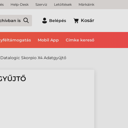
tés
Help-Desk
Szerviz
Letöltések
Márkáink
Kosár
chívban is
Belépés
yféltámogatás
Mobil App
Címke kereső
Datalogic Skorpio X4 Adatgyűjtő
GYŰJTŐ