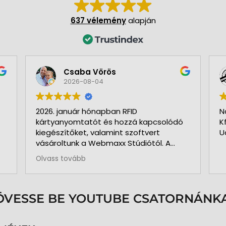
637 vélemény
alapján
Csaba Vörös
2026-08-04
2026. január hónapban RFID
N
kártyanyomtatót és hozzá kapcsolódó
K
kiegészítőket, valamint szoftvert
U
vásároltunk a Webmaxx Stúdiótól. A
beszerzés megkezdése előtt segítettek
Olvass tovább
az igényeink szerinti típus
kiválasztásában. Minden rendben és
pontosan zajlott. Kollégájuk
személyesen üzemelte be a nyomtatót
ÖVESSE BE YOUTUBE CSATORNÁNKA
és a hozzá kapcsolódó szoftvert. Pár
hónap használat és 3.000 kártya