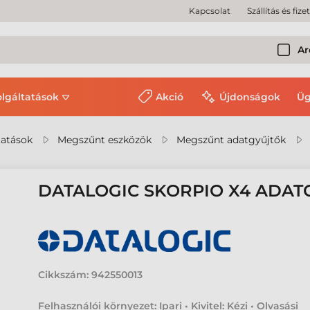
Kapcsolat
Szállítás és fize
Ar
olgáltatások
Akció
Újdonságok
Üg
tatások
Megszűnt eszközök
Megszűnt adatgyűjtők
DATALOGIC SKORPIO X4 ADAT
Cikkszám:
942550013
Felhasználói környezet: Ipari • Kivitel: Kézi • Olvasási