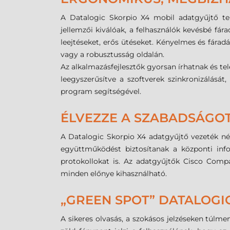
A Datalogic Skorpio X4 mobil adatgyűjtő te
jellemzői kiválóak, a felhasználók kevésbé fár
leejtéseket, erős ütéseket. Kényelmes és fár
vagy a robusztusság oldalán.
Az alkalmazásfejlesztők gyorsan írhatnak és te
leegyszerűsítve a szoftverek szinkronizálás
program segítségével.
ÉLVEZZE A SZABADSÁGO
A Datalogic Skorpio X4 adatgyűjtő vezeték nél
együttműködést biztosítanak a központi infor
protokollokat is. Az adatgyűjtők Cisco Compa
minden előnye kihasználható.
„GREEN SPOT” DATALOG
A sikeres olvasás, a szokásos jelzéseken túlme