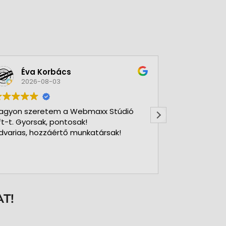
Éva Korbács
A bol
2026-08-03
2026-
agyon szeretem a Webmaxx Stúdió
Gyors precíz
ft-t. Gyorsak, pontosak!
dvarias, hozzáértő munkatársak!
T!