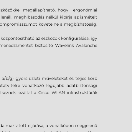
eszközökkel megállapítható, hogy ergonómiai
lenáll, meghibásodás nélkül kibírja az ismételt
en kompromisszumot követelne a megbízhatóság,
 központosítható az eszközök konfigurálása, így
ávmenedzsmentet biztosító Wavelink Avalanche
a/b/g) gyors üzleti műveleteket és teljes körű
atátvitelre vonatkozó legújabb adatbiztonsági
lkeznek, ezáltal a Cisco WLAN infrastruktúrák
badalmaztatott eljárása, a vonalkódon megjelenő