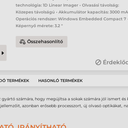
technológia: 1D Linear Imager • Olvasási távolság:
Közepes távolságú • Akkumulátor kapacitás: 3000 mA
Operációs rendszer: Windows Embedded Compact 7 
Képernyő mérete: 3.2 "
Összehasonlító
Érdeklő
DÓ TERMÉKEK
HASONLÓ TERMÉKEK
z gyártó számára, hogy megújítsa a sokak számára jól ismert és b
jellemzőit, azonban erősebb processzort, új olvasó optikákat, 
TÓ, IRÁNYÍTHATÓ