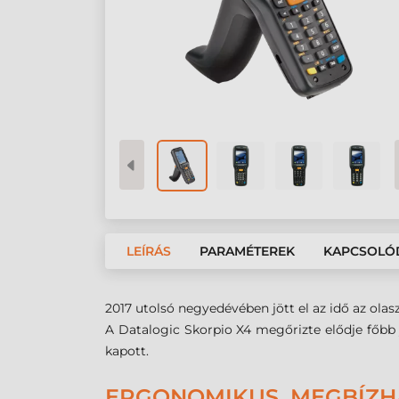
LEÍRÁS
PARAMÉTEREK
KAPCSOLÓ
2017 utolsó negyedévében jött el az idő az olas
A Datalogic Skorpio X4 megőrizte elődje főbb 
kapott.
ERGONOMIKUS, MEGBÍZHA