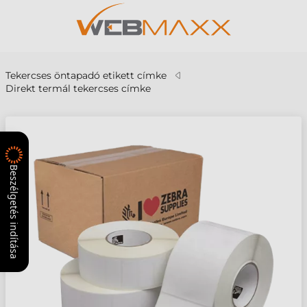
Tekercses öntapadó etikett címke
Direkt termál tekercses címke
Beszélgetés indítása