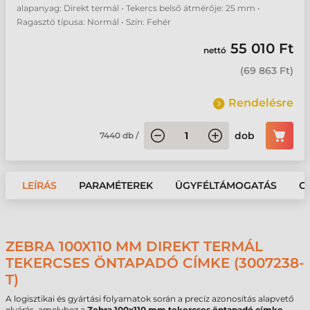
alapanyag: Direkt termál • Tekercs belső átmérője: 25 mm •
Ragasztó típusa: Normál • Szín: Fehér
55 010 Ft
nettó
(
69 863 Ft
)
Rendelésre
dob
7440
db
/
LEÍRÁS
PARAMÉTEREK
ÜGYFÉLTÁMOGATÁS
G
ZEBRA 100X110 MM DIREKT TERMÁL
TEKERCSES ÖNTAPADÓ CÍMKE (3007238-
T)
A logisztikai és gyártási folyamatok során a precíz azonosítás alapvető
elvárás, amelyhez a
Zebra 100x110 mm tekercses öntapadó címke