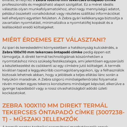
professzionális és megbízható alapot szolgáltat. Ez a méret ideális
választás olyan munkafolyamatokhoz, ahol nagy mennyiségű adatot,
például összetett vonalkódokat vagy részletes szállítási információkat
kell elhelyezni egyetlen felületen. A Zebra gyári kellékanyaga biztosítja a
zavartalan nyomtatást, minimalizálva a nyomtatófej kopását és a
leállásokból eredő költségeket.
MIÉRT ÉRDEMES EZT VÁLASZTANI?
Az ipari és kereskedelmi környezetben a hatékonyság kulcskérdés, a
Zebra 100x110 mm tekercses öntapadó címke
pedig éppen ezt
támogatja. A direkt termál technológiának köszönhetően a
nyomtatáshoz nincs szükség festékszalagra, ami jelentősen egyszerűsíti
a készletkezelést és csökkenti az egy címkére jutó költséget. A termék
kiválóan tapad a leggyakoribb csomagolóanyagokon, így a felhasználók
biztosak lehetnek abban, hogy a jelölések a teljes ellátási lánc során a
helyükön maradnak. A Zebra szigorú minőségellenőrzési folyamatai
révén minden egyes tekercs konzisztens minőséget képvisel, elkerülve a
gyenge tapadásból vagy a rossz olvashatóságból adódó üzleti
kockázatokat.
ZEBRA 100X110 MM DIREKT TERMÁL
TEKERCSES ÖNTAPADÓ CÍMKE (3007238-
T) - MŰSZAKI JELLEMZŐK
A termék pontos technikai paraméterei meghatározzák annak