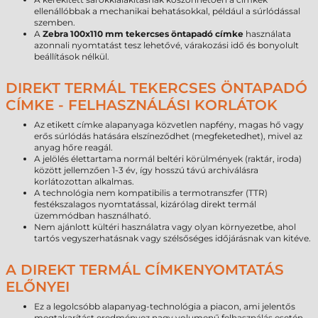
ellenállóbbak a mechanikai behatásokkal, például a súrlódással
szemben.
A
Zebra 100x110 mm tekercses öntapadó címke
használata
azonnali nyomtatást tesz lehetővé, várakozási idő és bonyolult
beállítások nélkül.
DIREKT TERMÁL TEKERCSES ÖNTAPADÓ
CÍMKE - FELHASZNÁLÁSI KORLÁTOK
Az etikett címke alapanyaga közvetlen napfény, magas hő vagy
erős súrlódás hatására elszíneződhet (megfeketedhet), mivel az
anyag hőre reagál.
A jelölés élettartama normál beltéri körülmények (raktár, iroda)
között jellemzően 1-3 év, így hosszú távú archiválásra
korlátozottan alkalmas.
A technológia nem kompatibilis a termotranszfer (TTR)
festékszalagos nyomtatással, kizárólag direkt termál
üzemmódban használható.
Nem ajánlott kültéri használatra vagy olyan környezetbe, ahol
tartós vegyszerhatásnak vagy szélsőséges időjárásnak van kitéve.
A DIREKT TERMÁL CÍMKENYOMTATÁS
ELŐNYEI
Ez a legolcsóbb alapanyag-technológia a piacon, ami jelentős
megtakarítást eredményez nagy volumenű felhasználás esetén.