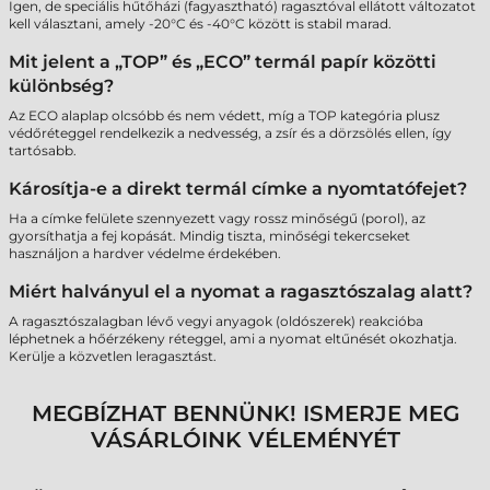
Igen, de speciális hűtőházi (fagyasztható) ragasztóval ellátott változatot
kell választani, amely -20°C és -40°C között is stabil marad.
Mit jelent a „TOP” és „ECO” termál papír közötti
különbség?
Az ECO alaplap olcsóbb és nem védett, míg a TOP kategória plusz
védőréteggel rendelkezik a nedvesség, a zsír és a dörzsölés ellen, így
tartósabb.
Károsítja-e a direkt termál címke a nyomtatófejet?
Ha a címke felülete szennyezett vagy rossz minőségű (porol), az
gyorsíthatja a fej kopását. Mindig tiszta, minőségi tekercseket
használjon a hardver védelme érdekében.
Miért halványul el a nyomat a ragasztószalag alatt?
A ragasztószalagban lévő vegyi anyagok (oldószerek) reakcióba
léphetnek a hőérzékeny réteggel, ami a nyomat eltűnését okozhatja.
Kerülje a közvetlen leragasztást.
MEGBÍZHAT BENNÜNK! ISMERJE MEG
VÁSÁRLÓINK VÉLEMÉNYÉT