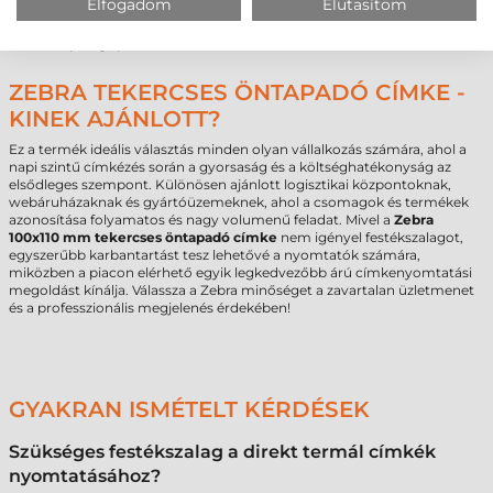
Elfogadom
Elutasítom
biztosítsunk, amely a legoptimálisabb egyensúlyt teremti meg a
költségek, a tartósság és a nyomtatási minőség között, figyelembe véve
az adott iparág specifikus elvárásait.
ZEBRA TEKERCSES ÖNTAPADÓ CÍMKE -
KINEK AJÁNLOTT?
Ez a termék ideális választás minden olyan vállalkozás számára, ahol a
napi szintű címkézés során a gyorsaság és a költséghatékonyság az
elsődleges szempont. Különösen ajánlott logisztikai központoknak,
webáruházaknak és gyártóüzemeknek, ahol a csomagok és termékek
azonosítása folyamatos és nagy volumenű feladat. Mivel a
Zebra
100x110 mm tekercses öntapadó címke
nem igényel festékszalagot,
egyszerűbb karbantartást tesz lehetővé a nyomtatók számára,
miközben a piacon elérhető egyik legkedvezőbb árú címkenyomtatási
megoldást kínálja. Válassza a Zebra minőséget a zavartalan üzletmenet
és a professzionális megjelenés érdekében!
GYAKRAN ISMÉTELT KÉRDÉSEK
Szükséges festékszalag a direkt termál címkék
nyomtatásához?