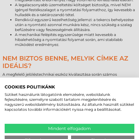
A legalacsonyabb üzemeltetési költséget biztosítja, mivel NEM
igényel festékszalagot a nyomtatási folyamathoz, így kevesebb a
hulladék és a raktározandó tétel.
Rendkívül egyszerű kezelhetőség jellemzi: a tekercs behelyezése
után a nyomtató azonnal munkára kész, nincs szükség a szalag
befűzésére vagy feszességének állítására.
A mechanikai felépítés egyszerűsége miatt kevesebb a
hibalehetőség a nyomtatási folyamat során, ami stabilabb
működést eredményez.
NEM BIZTOS BENNE, MELYIK CÍMKE AZ
IDEÁLIS?
A megfelelő jelöléstechnikai eszköz kiválasztása során számos
szempontot kell mérlegelni, a nyomtató technikai adottságaitól kezdve
a felhasználási környezetig. A
Zebra 100x110 mm tekercses öntapadó
COOKIES POLITIKÁNK
címke
kiváló általános célú megoldás, de speciális igények – például
extrém hideg, nedvesség vagy hosszú távú kültéri tárolás – esetén
Sütiket használunk látogatóink elemzésére, weboldalunk
érdemes megvizsgálni a műanyag alapanyagú vagy termotranszfer
fejlesztésére, személyre szabott tartalom megjelenítésére és
alternatívákat is. A technológiai kompatibilitás és az elvárt élettartam
nagyszerű weboldalélmény biztosítására. Az általunk használt sütikkel
pontos meghatározása segít elkerülni a felesleges költségeket és a hibás
kapcsolatos további információkért nyissa meg a beállításokat.
jelölésekből fakadó károkat.
Szakértő csapatunk készen áll arra, hogy segítsen Önöknek a
legmegfelelőbb kellékanyag kiválasztásában. Amennyiben egyedi
Mindent elfogadom
igényeik merülnek fel, vagy nagy volumenű beszerzést terveznek, kérjék
személyre szabott ajánlatunkat. A célunk, hogy olyan megoldást