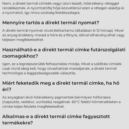
Nem, a direkt termál címkék vegyi úton kezelt, hőérzékeny réteggel
rendelkeznek. A nyomtatófej hője közvetlenül ezen a rétegen alakítja ki
a nyomatot, így nincs szükség festékszalagra.
Mennyire tartós a direkt termál nyomat?
A direkt termál nyomat rövid élettartamú (általában 6-12 hónap). Mivel
az anyag érzékeny marad a hőre és a fényre, idővel elhalványulhat vagy
teljesen megfeketedhet.
Használható-e a direkt termál címke futárszolgálati
csomagokhoz?
Igen, ez a legnépszerűbb felhasználási módja. Mivel a szállítási címkék
csak rövid ideig kell, hogy olvashatóak maradjanak, a direkt termál
technológia a leggazdaságosabb választás.
Miért feketedik meg a direkt termál címke, ha hő
éri?
Az anyagban lévő hőérzékeny pigmentek bármilyen hőforrásra
(napsütés, radiátor, súrlódás) reagálnak. 60°C feletti hőmérsékleten a
címke teljes felülete megfeketedhet.
Alkalmas-e a direkt termál címke fagyasztott
termékekre?