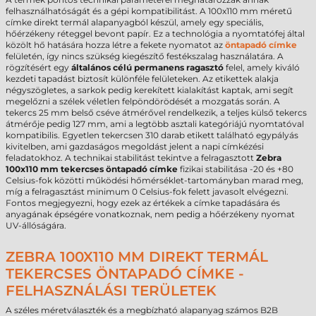
felhasználhatóságát és a gépi kompatibilitást. A 100x110 mm méretű
címke direkt termál alapanyagból készül, amely egy speciális,
hőérzékeny réteggel bevont papír. Ez a technológia a nyomtatófej által
közölt hő hatására hozza létre a fekete nyomatot az
öntapadó címke
felületén, így nincs szükség kiegészítő festékszalag használatára. A
rögzítésért egy
általános célú permanens ragasztó
felel, amely kiváló
kezdeti tapadást biztosít különféle felületeken. Az etikettek alakja
négyszögletes, a sarkok pedig kerekített kialakítást kaptak, ami segít
megelőzni a szélek véletlen felpöndörödését a mozgatás során. A
tekercs 25 mm belső cséve átmérővel rendelkezik, a teljes külső tekercs
átmérője pedig 127 mm, ami a legtöbb asztali kategóriájú nyomtatóval
kompatibilis. Egyetlen tekercsen 310 darab etikett található egypályás
kivitelben, ami gazdaságos megoldást jelent a napi címkézési
feladatokhoz. A technikai stabilitást tekintve a felragasztott
Zebra
100x110 mm tekercses öntapadó címke
fizikai stabilitása -20 és +80
Celsius-fok közötti működési hőmérséklet-tartományban marad meg,
míg a felragasztást minimum 0 Celsius-fok felett javasolt elvégezni.
Fontos megjegyezni, hogy ezek az értékek a címke tapadására és
anyagának épségére vonatkoznak, nem pedig a hőérzékeny nyomat
UV-állóságára.
ZEBRA 100X110 MM DIREKT TERMÁL
TEKERCSES ÖNTAPADÓ CÍMKE -
FELHASZNÁLÁSI TERÜLETEK
A széles méretválaszték és a megbízható alapanyag számos B2B