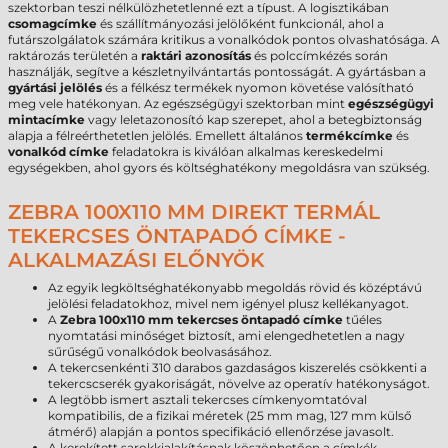
szektorban teszi nélkülözhetetlenné ezt a típust. A logisztikában
csomagcímke
és szállítmányozási jelölőként funkcionál, ahol a
futárszolgálatok számára kritikus a vonalkódok pontos olvashatósága. A
raktározás területén a
raktári azonosítás
és polccímkézés során
használják, segítve a készletnyilvántartás pontosságát. A gyártásban a
gyártási jelölés
és a félkész termékek nyomon követése valósítható
meg vele hatékonyan. Az egészségügyi szektorban mint
egészségügyi
mintacímke
vagy leletazonosító kap szerepet, ahol a betegbiztonság
alapja a félreérthetetlen jelölés. Emellett általános
termékcímke
és
vonalkód címke
feladatokra is kiválóan alkalmas kereskedelmi
egységekben, ahol gyors és költséghatékony megoldásra van szükség.
ZEBRA 100X110 MM DIREKT TERMÁL
TEKERCSES ÖNTAPADÓ CÍMKE -
ALKALMAZÁSI ELŐNYÖK
Az egyik legköltséghatékonyabb megoldás rövid és középtávú
jelölési feladatokhoz, mivel nem igényel plusz kellékanyagot.
A
Zebra 100x110 mm tekercses öntapadó címke
tűéles
nyomtatási minőséget biztosít, ami elengedhetetlen a nagy
sűrűségű vonalkódok beolvasásához.
A tekercsenkénti 310 darabos gazdaságos kiszerelés csökkenti a
tekercscserék gyakoriságát, növelve az operatív hatékonyságot.
A legtöbb ismert asztali tekercses címkenyomtatóval
kompatibilis, de a fizikai méretek (25 mm mag, 127 mm külső
átmérő) alapján a pontos specifikáció ellenőrzése javasolt.
A kerekített sarokkialakításnak köszönhetően a címkék