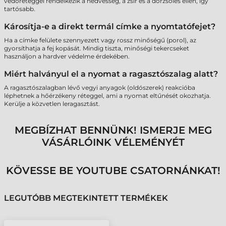
védőréteggel rendelkezik a nedvesség, a zsír és a dörzsölés ellen, így
tartósabb.
Károsítja-e a direkt termál címke a nyomtatófejet?
Ha a címke felülete szennyezett vagy rossz minőségű (porol), az
gyorsíthatja a fej kopását. Mindig tiszta, minőségi tekercseket
használjon a hardver védelme érdekében.
Miért halványul el a nyomat a ragasztószalag alatt?
A ragasztószalagban lévő vegyi anyagok (oldószerek) reakcióba
léphetnek a hőérzékeny réteggel, ami a nyomat eltűnését okozhatja.
Kerülje a közvetlen leragasztást.
MEGBÍZHAT BENNÜNK! ISMERJE MEG
VÁSÁRLÓINK VÉLEMÉNYÉT
KÖVESSE BE YOUTUBE CSATORNÁNKAT!
LEGUTÓBB MEGTEKINTETT TERMÉKEK