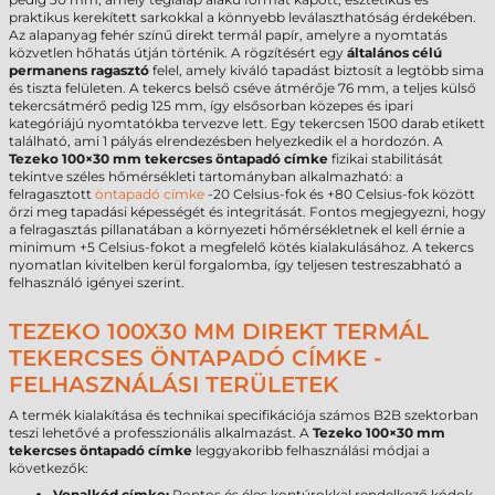
praktikus kerekített sarkokkal a könnyebb leválaszthatóság érdekében.
Az alapanyag fehér színű direkt termál papír, amelyre a nyomtatás
közvetlen hőhatás útján történik. A rögzítésért egy
általános célú
permanens ragasztó
felel, amely kiváló tapadást biztosít a legtöbb sima
és tiszta felületen. A tekercs belső cséve átmérője 76 mm, a teljes külső
tekercsátmérő pedig 125 mm, így elsősorban közepes és ipari
kategóriájú nyomtatókba tervezve lett. Egy tekercsen 1500 darab etikett
található, ami 1 pályás elrendezésben helyezkedik el a hordozón. A
Tezeko 100×30 mm tekercses öntapadó címke
fizikai stabilitását
tekintve széles hőmérsékleti tartományban alkalmazható: a
felragasztott
öntapadó címke
-20 Celsius-fok és +80 Celsius-fok között
őrzi meg tapadási képességét és integritását. Fontos megjegyezni, hogy
a felragasztás pillanatában a környezeti hőmérsékletnek el kell érnie a
minimum +5 Celsius-fokot a megfelelő kötés kialakulásához. A tekercs
nyomatlan kivitelben kerül forgalomba, így teljesen testreszabható a
felhasználó igényei szerint.
TEZEKO 100X30 MM DIREKT TERMÁL
TEKERCSES ÖNTAPADÓ CÍMKE -
FELHASZNÁLÁSI TERÜLETEK
A termék kialakítása és technikai specifikációja számos B2B szektorban
teszi lehetővé a professzionális alkalmazást. A
Tezeko 100×30 mm
tekercses öntapadó címke
leggyakoribb felhasználási módjai a
következők:
Vonalkód címke:
Pontos és éles kontúrokkal rendelkező kódok