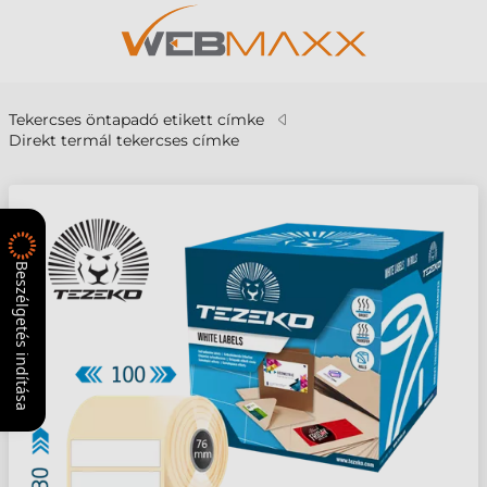
Tekercses öntapadó etikett címke
Direkt termál tekercses címke
Beszélgetés indítása