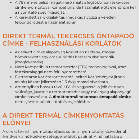
A 76 mm-es belső magátmérő miatt a legtöbb ipari tekercses
címkenyomtatóval kompatibilis, de használat előtt ellenőrizni kell
a nyomtató specifikációját.
A kerekített sarokkialakítás megakadályozza a véletlen
felpöndörödést a használat során.
DIREKT TERMÁL TEKERCSES ÖNTAPADÓ
CÍMKE - FELHASZNÁLÁSI KORLÁTOK
Az etikett címke alapanyag közvetlen napfény, magas
hőmérséklet vagy erős súrlódás hatására elszíneződik
(megfeketedik).
Nem kompatibilis termotranszfer (TTR) technológiával, azaz
festékszalaggal nem felülnyomtatható.
Élettartama korlátozott: normál beltéri körülmények (iroda,
raktár) között jellemzően 1-3 évig marad olvasható.
Amennyiben hosszú távú, UV- és vegyszerálló jelölésre van
szüksége, javasolt a termotranszfer vagy műanyag alapanyagú
címke használata. A
direkt termál tekercses öntapadó címke
nem ajánlott kültéri, több éves jelöléshez.
A DIREKT TERMÁL CÍMKENYOMTATÁS
ELŐNYEI
A direkt termál nyomtatási eljárás során a nyomtatófej közvetlenül
érintkezik a hőérzékeny réteggel ellátott papírral. A hő hatására a