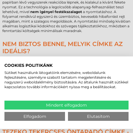
papírban lévő vegyszerek reakcióba lépnek, és kialakul a kívánt fekete
nyomat. Ez a technológia a legolcsóbb alapanyag-felhasználást teszi
lehetővé, mivel
nem igényel festékszalagot
a nyomtatáshoz. A
folyamat rendkívül egyszerű és üzembiztos, kevesebb hibaforrást rejt
magában, mint a szalagos megoldások. A nyomtatási minőség kiválóan
alkalmas logisztikai kódokhoz és szöveges tájékoztatókhoz, miközben a
fenntartási költségek minimálisak maradnak.
NEM BIZTOS BENNE, MELYIK CÍMKE AZ
IDEÁLIS?
A megfelelő jelölőanyag kiválasztása során számos technológiai
szempontot kell figyelembe venni. A nyomtató mechanikai
COOKIES POLITIKÁNK
kompatibilitása mellett döntő jelentőséggel bír a felhasználási környezet
Sütiket használunk látogatóink elemzésére, weboldalunk
hőmérséklete, a tervezett élettartam, valamint az a felület, amelyre a
fejlesztésére, személyre szabott tartalom megjelenítésére és
címke felkerül. Egy nem megfelelően választott alapanyag vagy
nagyszerű weboldalélmény biztosítására. Az általunk használt sütikkel
ragasztó típus jelentős többletköltséget és logisztikai fennakadást
kapcsolatos további információkért nyissa meg a beállításokat.
okozhat a nem olvasható vagy leeső címkék miatt.
Szakértő csapatunk készséggel segíti Önt a döntési folyamatban, hogy
az üzleti igényeihez leginkább illeszkedő technológiát választhassa.
Legyen szó technológiai kompatibilitásról, környezeti terhelésről vagy
Mindent elfogadom
élettartamról, szakmai tanácsadással támogatjuk a beszerzést. Egyedi
igények vagy nagy volumenű megrendelések esetén kérje személyre
Elfogadom
Elutasítom
szabott ajánlatunkat a hatékonyabb üzemeltetés érdekében.
TEZEKO TEKERCSES ÖNTAPADÓ CÍMKE -