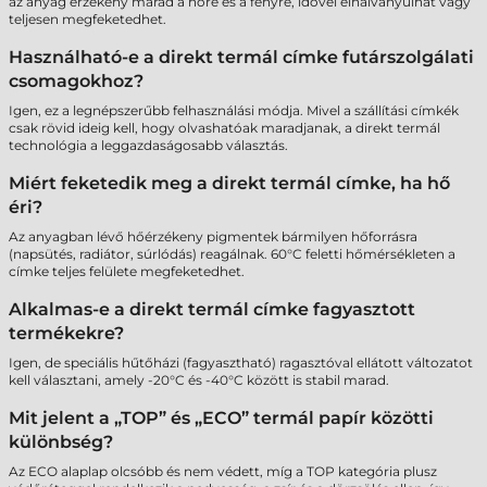
az anyag érzékeny marad a hőre és a fényre, idővel elhalványulhat vagy
teljesen megfeketedhet.
Használható-e a direkt termál címke futárszolgálati
csomagokhoz?
Igen, ez a legnépszerűbb felhasználási módja. Mivel a szállítási címkék
csak rövid ideig kell, hogy olvashatóak maradjanak, a direkt termál
technológia a leggazdaságosabb választás.
Miért feketedik meg a direkt termál címke, ha hő
éri?
Az anyagban lévő hőérzékeny pigmentek bármilyen hőforrásra
(napsütés, radiátor, súrlódás) reagálnak. 60°C feletti hőmérsékleten a
címke teljes felülete megfeketedhet.
Alkalmas-e a direkt termál címke fagyasztott
termékekre?
Igen, de speciális hűtőházi (fagyasztható) ragasztóval ellátott változatot
kell választani, amely -20°C és -40°C között is stabil marad.
Mit jelent a „TOP” és „ECO” termál papír közötti
különbség?
Az ECO alaplap olcsóbb és nem védett, míg a TOP kategória plusz