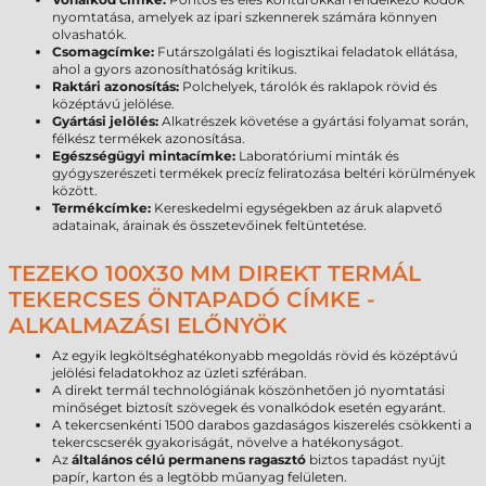
nyomtatása, amelyek az ipari szkennerek számára könnyen
olvashatók.
Csomagcímke:
Futárszolgálati és logisztikai feladatok ellátása,
ahol a gyors azonosíthatóság kritikus.
Raktári azonosítás:
Polchelyek, tárolók és raklapok rövid és
középtávú jelölése.
Gyártási jelölés:
Alkatrészek követése a gyártási folyamat során,
félkész termékek azonosítása.
Egészségügyi mintacímke:
Laboratóriumi minták és
gyógyszerészeti termékek precíz feliratozása beltéri körülmények
között.
Termékcímke:
Kereskedelmi egységekben az áruk alapvető
adatainak, árainak és összetevőinek feltüntetése.
TEZEKO 100X30 MM DIREKT TERMÁL
TEKERCSES ÖNTAPADÓ CÍMKE -
ALKALMAZÁSI ELŐNYÖK
Az egyik legköltséghatékonyabb megoldás rövid és középtávú
jelölési feladatokhoz az üzleti szférában.
A direkt termál technológiának köszönhetően jó nyomtatási
minőséget biztosít szövegek és vonalkódok esetén egyaránt.
A tekercsenkénti 1500 darabos gazdaságos kiszerelés csökkenti a
tekercscserék gyakoriságát, növelve a hatékonyságot.
Az
általános célú permanens ragasztó
biztos tapadást nyújt
papír, karton és a legtöbb műanyag felületen.