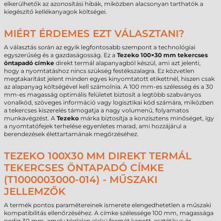
elkerülhetők az azonosítási hibák, miközben alacsonyan tarthatók a
kiegészítő kellékanyagok költségei.
MIÉRT ÉRDEMES EZT VÁLASZTANI?
A választás során az egyik legfontosabb szempont a technológiai
egyszerűség és a gazdaságosság. Ez a
Tezeko 100×30 mm tekercses
öntapadó címke
direkt termál alapanyagból készül, ami azt jelenti,
hogy a nyomtatáshoz nincs szükség festékszalagra. Ez közvetlen
megtakarítást jelent minden egyes kinyomtatott etikettnél, hiszen csak
az alapanyag költségével kell számolnia. A 100 mm-es szélesség és a 30
mm-es magasság optimális felületet biztosít a legtöbb szabványos
vonalkód, szöveges információ vagy logisztikai kód számára, miközben
a tekercses kiszerelés támogatja a nagy volumenű, folyamatos
munkavégzést. A
Tezeko
márka biztosítja a konzisztens minőséget, így
a nyomtatófejek terhelése egyenletes marad, ami hozzájárul a
berendezések élettartamának megőrzéséhez.
TEZEKO 100X30 MM DIREKT TERMÁL
TEKERCSES ÖNTAPADÓ CÍMKE
(T1000003000-014) - MŰSZAKI
JELLEMZŐK
A termék pontos paramétereinek ismerete elengedhetetlen a műszaki
kompatibilitás ellenőrzéséhez. A címke szélessége 100 mm, magassága
pedig 30 mm, amely téglalap alakú formát kapott, esztétikus és