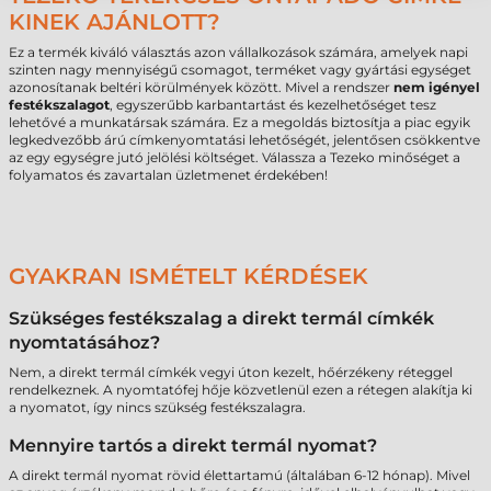
KINEK AJÁNLOTT?
Ez a termék kiváló választás azon vállalkozások számára, amelyek napi
szinten nagy mennyiségű csomagot, terméket vagy gyártási egységet
azonosítanak beltéri körülmények között. Mivel a rendszer
nem igényel
festékszalagot
, egyszerűbb karbantartást és kezelhetőséget tesz
lehetővé a munkatársak számára. Ez a megoldás biztosítja a piac egyik
legkedvezőbb árú címkenyomtatási lehetőségét, jelentősen csökkentve
az egy egységre jutó jelölési költséget. Válassza a Tezeko minőséget a
folyamatos és zavartalan üzletmenet érdekében!
GYAKRAN ISMÉTELT KÉRDÉSEK
Szükséges festékszalag a direkt termál címkék
nyomtatásához?
Nem, a direkt termál címkék vegyi úton kezelt, hőérzékeny réteggel
rendelkeznek. A nyomtatófej hője közvetlenül ezen a rétegen alakítja ki
a nyomatot, így nincs szükség festékszalagra.
Mennyire tartós a direkt termál nyomat?
A direkt termál nyomat rövid élettartamú (általában 6-12 hónap). Mivel