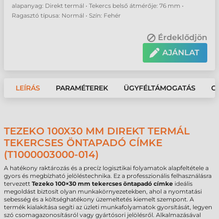
alapanyag: Direkt termál • Tekercs belső átmérője: 76 mm •
Ragasztó típusa: Normál • Szín: Fehér
Érdeklődjön
AJÁNLAT
LEÍRÁS
PARAMÉTEREK
ÜGYFÉLTÁMOGATÁS
G
TEZEKO 100X30 MM DIREKT TERMÁL
TEKERCSES ÖNTAPADÓ CÍMKE
(T1000003000-014)
A hatékony raktározás és a precíz logisztikai folyamatok alapfeltétele a
gyors és megbízható jelöléstechnika. Ez a professzionális felhasználásra
tervezett
Tezeko 100×30 mm tekercses öntapadó címke
ideális
megoldást biztosít olyan munkakörnyezetekben, ahol a nyomtatási
sebesség és a költséghatékony üzemeltetés kiemelt szempont. A
termék kialakítása segíti az üzleti munkafolyamatok gyorsítását, legyen
szó csomagazonosításról vagy gyártósori jelölésről. Alkalmazásával