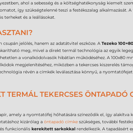
zetben, ahol a sebesség és a költséghatékonyság kiemelt szemp
omatot, így szükségtelenné teszi a festékszalag alkalmazását. A 
 terheket és a leállásokat.
ASZTANI?
m csupán jelölés, hanem az adatátvitel eszköze. A
Tezeko 100×8
akarítható meg, mivel a direkt termál technológia az egyik lege
dhetetlen a vonalkódolvasók hibátlan működéséhez. A 100x80 mm-e
kódok megjelenítéséhez, miközben a tekercses kiszerelés támog
stechnológia révén a címkék leválasztása könnyű, a nyomtatófej
KT TERMÁL TEKERCSES ÖNTAPADÓ C
pír, amely a nyomtatófej hőhatására színeződik el, így alakítva k
tatáshoz kizárólag a
öntapadó címke
szükséges, további festé
és funkcionális
kerekített sarkokkal
rendelkezik. A tapadásért 