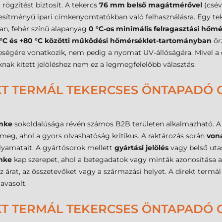
 rögzítést biztosít. A tekercs
76 mm belső magátmérővel
(csév
jesítményű ipari címkenyomtatókban való felhasználásra. Egy t
an, fehér színű alapanyag
0 °C-os minimális felragasztási hőm
 °C és +80 °C közötti működési hőmérséklet-tartományban
őr
ségére vonatkozik, nem pedig a nyomat UV-állóságára. Mivel a 
nak kitett jelöléshez nem ez a legmegfelelőbb választás.
KT TERMÁL TEKERCSES ÖNTAPADÓ C
ímke
sokoldalúsága révén számos B2B területen alkalmazható. A
k meg, ahol a gyors olvashatóság kritikus. A raktározás során
von
lyamatait. A gyártósorok mellett
gyártási jelölés
vagy belső utas
mke
kap szerepet, ahol a betegadatok vagy minták azonosítása a
az árat, az összetevőket vagy a származási helyet. A direkt term
javasolt.
KT TERMÁL TEKERCSES ÖNTAPADÓ C