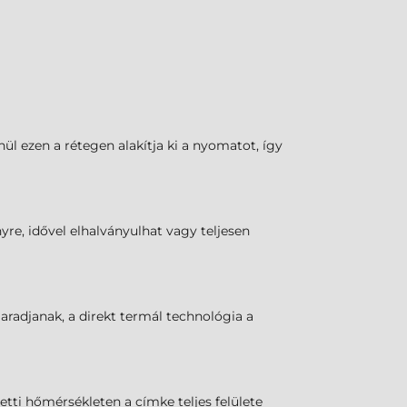
l ezen a rétegen alakítja ki a nyomatot, így
yre, idővel elhalványulhat vagy teljesen
maradjanak, a direkt termál technológia a
tti hőmérsékleten a címke teljes felülete