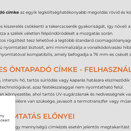
dó címke
az egyik legköltséghatékonyabb megoldás rövid és köz
 kiszerelés csökkenti a tekercscserék gyakoriságát, így növel
zza a szélek véletlen felpöndörödését a mozgatás során.
tos rögzítést tesz lehetővé a legtöbb standard csomagolóanyago
 nyomtatást biztosít, ami minimalizálja a vonalkódolvasási hibák
kenyomtatóval kompatibilis, amely befogadja a 76 mm-es csévét 
ES ÖNTAPADÓ CÍMKE - FELHASZNÁ
 intenzív hő, tartós súrlódás vagy kaparás hatására elszíneződik
technológiával, azaz festékszalaggal nem nyomtatható felül.
yan környezetbe, ahol tartós UV-sugárzásnak és nedvességnek van
álló jelölésre van szüksége, javasolt a termotranszfer vagy mű
NYOMTATÁS ELŐNYEI
ény
iókért
n, ami nagy mennyiségű címkézés esetén jelentős megtakarítást