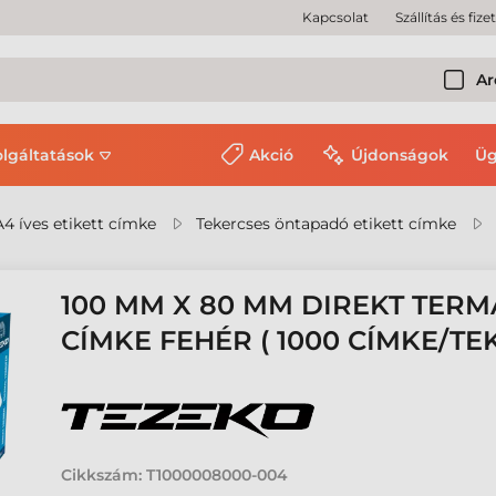
Kapcsolat
Szállítás és fize
Ar
olgáltatások
Akció
Újdonságok
Üg
A4 íves etikett címke
Tekercses öntapadó etikett címke
100 MM X 80 MM DIREKT TERM
CÍMKE FEHÉR ( 1000 CÍMKE/TE
Cikkszám:
T1000008000-004