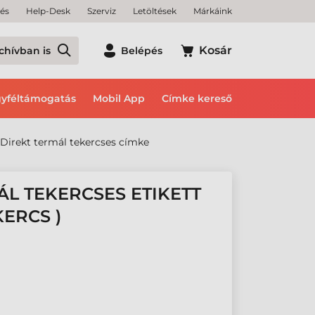
tés
Help-Desk
Szerviz
Letöltések
Márkáink
Kosár
chívban is
Belépés
yféltámogatás
Mobil App
Címke kereső
Direkt termál tekercses címke
ÁL TEKERCSES ETIKETT
KERCS )