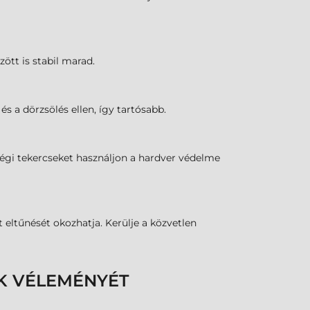
zött is stabil marad.
s a dörzsölés ellen, így tartósabb.
őségi tekercseket használjon a hardver védelme
eltűnését okozhatja. Kerülje a közvetlen
K VÉLEMÉNYÉT