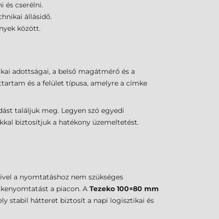
 és cserélni.
hnikai állásidő.
nyek között.
kai adottságai, a belső magátmérő és a
ttartam és a felület típusa, amelyre a címke
dást találjuk meg. Legyen szó egyedi
kkal biztosítjuk a hatékony üzemeltetést.
. Mivel a nyomtatáshoz nem szükséges
ímkenyomtatást a piacon. A
Tezeko 100×80 mm
stabil hátteret biztosít a napi logisztikai és