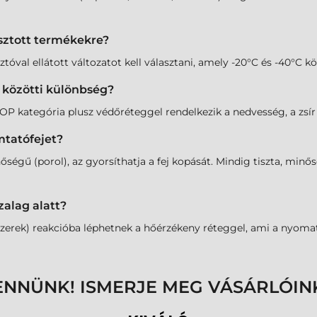
sztott termékekre?
tóval ellátott változatot kell választani, amely -20°C és -40°C kö
r közötti különbség?
 kategória plusz védőréteggel rendelkezik a nedvesség, a zsír é
mtatófejet?
őségű (porol), az gyorsíthatja a fej kopását. Mindig tiszta, min
zalag alatt?
zerek) reakcióba léphetnek a hőérzékeny réteggel, ami a nyomat 
ENNÜNK! ISMERJE MEG VÁSÁRLÓIN