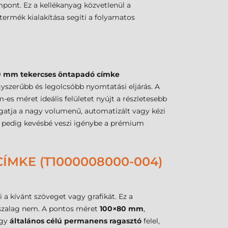
ont. Ez a kellékanyag közvetlenül a
termék kialakítása segíti a folyamatos
0 mm tekercses öntapadó címke
gyszerűbb és legolcsóbb nyomtatási eljárás. A
s méret ideális felületet nyújt a részletesebb
atja a nagy volumenű, automatizált vagy kézi
et pedig kevésbé veszi igénybe a prémium
ÍMKE (T1000008000-004)
i a kívánt szöveget vagy grafikát. Ez a
kszalag nem. A pontos méret
100×80 mm
,
egy
általános célú permanens ragasztó
felel,