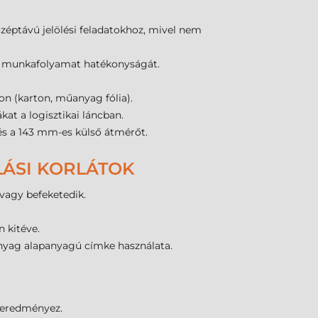
éptávú jelölési feladatokhoz, mivel nem
i a munkafolyamat hatékonyságát.
n (karton, műanyag fólia).
at a logisztikai láncban.
és a 143 mm-es külső átmérőt.
LÁSI KORLÁTOK
 vagy befeketedik.
 kitéve.
anyag alapanyagú címke használata.
 eredményez.