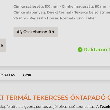
Címke szélesség: 100 mm • Címke magasság: 80 mm •
Címke alapanyag: Direkt termál • Tekercs belső átmér
76 mm • Ragasztó típusa: Normál • Szín: Fehér
Összehasonlító
Raktáron 
MOGATÁS
GYIK
KT TERMÁL TEKERCSES ÖNTAPADÓ C
lapfeltétele a gyors, pontos és jól olvasható azonosítás. A
Tezek