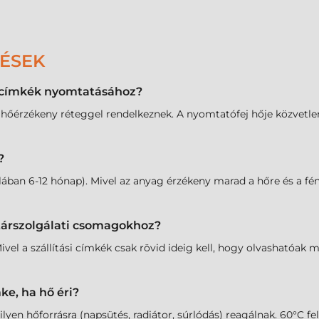
DÉSEK
l címkék nyomtatásához?
 hőérzékeny réteggel rendelkeznek. A nyomtatófej hője közvetlenü
?
ában 6-12 hónap). Mivel az anyag érzékeny marad a hőre és a fén
utárszolgálati csomagokhoz?
ivel a szállítási címkék csak rövid ideig kell, hogy olvashatóak 
ke, ha hő éri?
n hőforrásra (napsütés, radiátor, súrlódás) reagálnak. 60°C fele