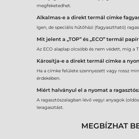
megfeketedhet.
Alkalmas-e a direkt termál címke fagya
Igen, de speciális hűtőházi (fagyasztható) ragasz
Mit jelent a „TOP” és „ECO” termál papí
Az ECO alaplap olcsóbb és nem védett, míg a TOP
Károsítja-e a direkt termál címke a nyo
Ha a címke felülete szennyezett vagy rossz min
érdekében.
Miért halványul el a nyomat a ragasztós
A ragasztószalagban lévő vegyi anyagok (oldós
leragasztást.
MEGBÍZHAT B