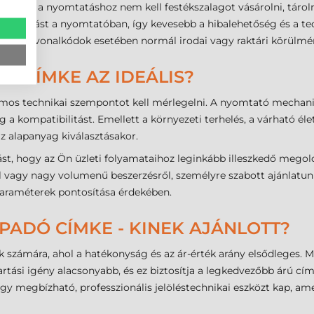
r, mivel a nyomtatáshoz nem kell festékszalagot vásárolni, tárolni
beállítást a nyomtatóban, így kevesebb a hibalehetőség és a tec
gek és vonalkódok esetében normál irodai vagy raktári körülmé
IK CÍMKE AZ IDEÁLIS?
ámos technikai szempontot kell mérlegelni. A nyomtató mechani
a kompatibilitást. Emellett a környezeti terhelés, a várható éle
az alapanyag kiválasztásakor.
ást, hogy az Ön üzleti folyamataihoz leginkább illeszkedő megol
ről vagy nagy volumenű beszerzésről, személyre szabott ajánlatun
 paraméterek pontosítása érdekében.
PADÓ CÍMKE - KINEK AJÁNLOTT?
sok számára, ahol a hatékonyság és az ár-érték arány elsődleges
artási igény alacsonyabb, és ez biztosítja a legkedvezőbb árú c
y megbízható, professzionális jelöléstechnikai eszközt kap, amely 