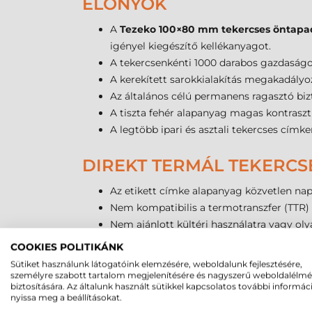
ELŐNYÖK
A
Tezeko 100×80 mm tekercses öntapa
igényel kiegészítő kellékanyagot.
A tekercsenkénti 1000 darabos gazdaságos
A kerekített sarokkialakítás megakadályo
Az általános célú permanens ragasztó biz
A tiszta fehér alapanyag magas kontrasztú
A legtöbb ipari és asztali tekercses cím
DIREKT TERMÁL TEKERCS
Az etikett címke alapanyag közvetlen nap,
Nem kompatibilis a termotranszfer (TTR) 
Nem ajánlott kültéri használatra vagy ol
Amennyiben hosszú távú, UV- és vegyszer
COOKIES POLITIKÁNK
Sütiket használunk látogatóink elemzésére, weboldalunk fejlesztésére,
A DIREKT TERMÁL CÍMKE
személyre szabott tartalom megjelenítésére és nagyszerű weboldalélm
biztosítására. Az általunk használt sütikkel kapcsolatos további informác
nyissa meg a beállításokat.
Ez a legolcsóbb alapanyag típus a piaco