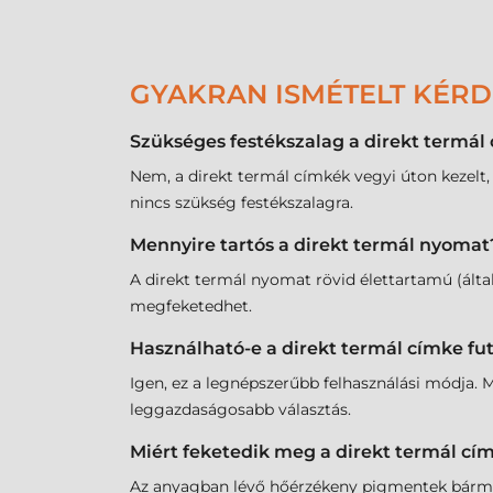
GYAKRAN ISMÉTELT KÉR
Szükséges festékszalag a direkt termá
Nem, a direkt termál címkék vegyi úton kezelt,
nincs szükség festékszalagra.
Mennyire tartós a direkt termál nyomat
A direkt termál nyomat rövid élettartamú (által
megfeketedhet.
Használható-e a direkt termál címke f
Igen, ez a legnépszerűbb felhasználási módja. M
leggazdaságosabb választás.
Miért feketedik meg a direkt termál cím
Az anyagban lévő hőérzékeny pigmentek bármilye