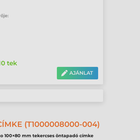
ője:
10 tek
AJÁNLAT
ÍMKE (T1000008000-004)
o 100×80 mm tekercses öntapadó címke