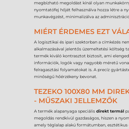
megbízható megoldást kínál olyan munkakörnye
nyomtatófej hőjét felhasználva hozza létre a ny
munkavégzést, minimalizálva az adminisztrációs
MIÉRT ÉRDEMES EZT VÁL
A logisztikai és ipari szektorban a címkézés ne
alkalmazásával jelentős üzemeltetési költség t
termék kiváló kontrasztot biztosít, ami elenge
információk, logók vagy nagyobb méretű vonal
felragasztási folyamatokat is. A precíz gyártá
minőségű hőérzékeny bevonat.
TEZEKO 100X80 MM DIRE
- MŰSZAKI JELLEMZŐK
A termék alapanyaga speciális
direkt termál
pa
megoldás rendkívül gazdaságos, hiszen a nyom
amely téglalap alakú formátumban, esztétikus 