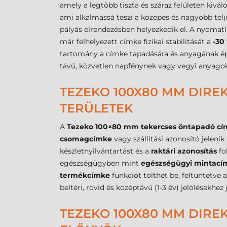
amely a legtöbb tiszta és száraz felületen kiváló
ami alkalmassá teszi a közepes és nagyobb tel
pályás elrendezésben helyezkedik el. A nyomatl
már felhelyezett címke fizikai stabilitását a
-30
tartomány a címke tapadására és anyagának ép
távú, közvetlen napfénynek vagy vegyi anyagok
TEZEKO 100X80 MM DIRE
TERÜLETEK
A
Tezeko 100×80 mm tekercses öntapadó c
csomagcímke
vagy szállítási azonosító jeleni
készletnyilvántartást és a
raktári azonosítás
fo
egészségügyben mint
egészségügyi mintací
termékcímke
funkciót tölthet be, feltüntetve 
beltéri, rövid és középtávú (1-3 év) jelölésekhez 
TEZEKO 100X80 MM DIRE