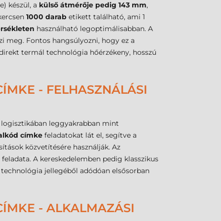
e) készül, a
külső átmérője pedig 143 mm
,
ekercsen
1000 darab
etikett található, ami 1
érsékleten
használható legoptimálisabban. A
zi meg. Fontos hangsúlyozni, hogy ez a
direkt termál technológia hőérzékeny, hosszú
ÍMKE - FELHASZNÁLÁSI
 logisztikában leggyakrabban mint
alkód címke
feladatokat lát el, segítve a
ítások közvetítésére használják. Az
 feladata. A kereskedelemben pedig klasszikus
ál technológia jellegéből adódóan elsősorban
ÍMKE - ALKALMAZÁSI