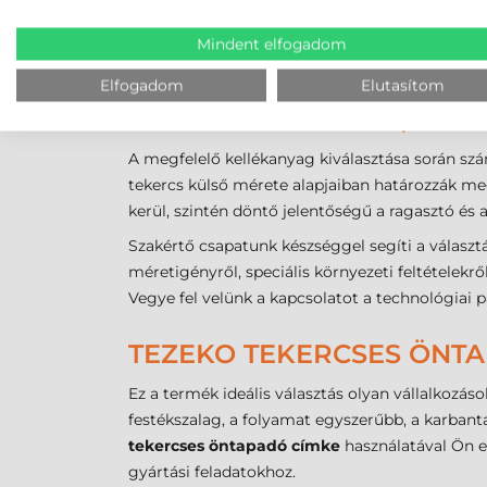
A legalacsonyabb előállítási költséggel bí
Kezelése egyszerű, nem igényel bonyolult 
Mindent elfogadom
Kiváló nyomtatási minőséget nyújt szöve
Elfogadom
Elutasítom
NEM BIZTOS BENNE, MELY
A megfelelő kellékanyag kiválasztása során sz
tekercs külső mérete alapjaiban határozzák meg 
kerül, szintén döntő jelentőségű a ragasztó és 
Szakértő csapatunk készséggel segíti a választ
méretigényről, speciális környezeti feltételek
Vegye fel velünk a kapcsolatot a technológiai
TEZEKO TEKERCSES ÖNTA
Ez a termék ideális választás olyan vállalkozá
festékszalag, a folyamat egyszerűbb, a karbant
tekercses öntapadó címke
használatával Ön eg
gyártási feladatokhoz.