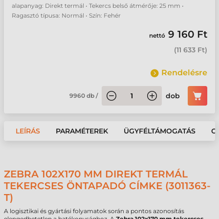
alapanyag: Direkt termál • Tekercs belső átmérője: 25 mm •
Ragasztó típusa: Normál • Szín: Fehér
9 160 Ft
nettó
(
11 633 Ft
)
Rendelésre
dob
9960
db
/
LEÍRÁS
PARAMÉTEREK
ÜGYFÉLTÁMOGATÁS
G
ZEBRA 102X170 MM DIREKT TERMÁL
TEKERCSES ÖNTAPADÓ CÍMKE (3011363-
T)
A logisztikai és gyártási folyamatok során a pontos azonosítás
elengedhetetlen a hatékonysághoz. A
Zebra 102x170 mm tekercses