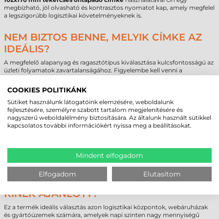
megbízható, jól olvasható és kontrasztos nyomatot kap, amely megfelel
a legszigorúbb logisztikai követelményeknek is.
NEM BIZTOS BENNE, MELYIK CÍMKE AZ
IDEÁLIS?
A megfelelő alapanyag és ragasztótípus kiválasztása kulcsfontosságú az
üzleti folyamatok zavartalanságához. Figyelembe kell venni a
technológiai kompatibilitást, a várható környezeti terhelést
(hőmérséklet, páratartalom) és a szükséges élettartamot. Egy rosszul
COOKIES POLITIKÁNK
megválasztott címke az ellátási lánc megszakadásához vagy
olvashatatlan vonalkódokhoz vezethet, ami jelentős többletköltséget
Sütiket használunk látogatóink elemzésére, weboldalunk
okozhat.
fejlesztésére, személyre szabott tartalom megjelenítésére és
nagyszerű weboldalélmény biztosítására. Az általunk használt sütikkel
Szakértő kollégáink készek segíteni a döntésben, legyen szó technikai
kapcsolatos további információkért nyissa meg a beállításokat.
specifikációkról vagy alkalmazási kérdésekről. Egyedi igények vagy nagy
volumenű felhasználás esetén lehetőség van személyre szabott ajánlat
kérésére is, hogy vállalkozása a legoptimálisabb költségszinten
juthasson hozzá a szükséges kellékanyagokhoz. Forduljon értékesítő
Mindent elfogadom
csapatunkhoz bizalommal a legmegfelelőbb megoldásért.
Elfogadom
Elutasítom
ZEBRA TEKERCSES ÖNTAPADÓ CÍMKE -
KINEK AJÁNLOTT?
Ez a termék ideális választás azon logisztikai központok, webáruházak
és gyártóüzemek számára, amelyek napi szinten nagy mennyiségű