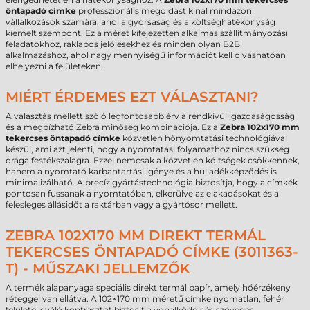
öntapadó címke
professzionális megoldást kínál mindazon
vállalkozások számára, ahol a gyorsaság és a költséghatékonyság
kiemelt szempont. Ez a méret kifejezetten alkalmas szállítmányozási
feladatokhoz, raklapos jelölésekhez és minden olyan B2B
alkalmazáshoz, ahol nagy mennyiségű információt kell olvashatóan
elhelyezni a felületeken.
MIÉRT ÉRDEMES EZT VÁLASZTANI?
A választás mellett szóló legfontosabb érv a rendkívüli gazdaságosság
és a megbízható Zebra minőség kombinációja. Ez a
Zebra 102x170 mm
tekercses öntapadó címke
közvetlen hőnyomtatási technológiával
készül, ami azt jelenti, hogy a nyomtatási folyamathoz nincs szükség
drága festékszalagra. Ezzel nemcsak a közvetlen költségek csökkennek,
hanem a nyomtató karbantartási igénye és a hulladékképződés is
minimalizálható. A precíz gyártástechnológia biztosítja, hogy a címkék
pontosan fussanak a nyomtatóban, elkerülve az elakadásokat és a
felesleges állásidőt a raktárban vagy a gyártósor mellett.
ZEBRA 102X170 MM DIREKT TERMÁL
TEKERCSES ÖNTAPADÓ CÍMKE (3011363-
T) - MŰSZAKI JELLEMZŐK
A termék alapanyaga speciális direkt termál papír, amely hőérzékeny
réteggel van ellátva. A 102×170 mm méretű címke nyomatlan, fehér
felülete kiváló kontrasztot biztosít a vonalkódok és szöveges