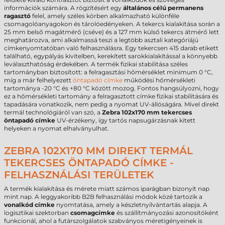
információk számára. A rögzítésért egy
általános célú permanens
ragasztó
felel, amely széles körben alkalmazható különféle
csomagolóanyagokon és tárolóedényeken. A tekercs kialakítása során a
25 mm belső magátmérő (cséve) és a 127 mm külső tekercs átmérő lett
meghatározva, ami alkalmassá teszi a legtöbb asztali kategóriájú
címkenyomtatóban való felhasználásra. Egy tekercsen 415 darab etikett
található, egypályás kivitelben, kerekített sarokkialakítással a könnyebb
leválaszthatóság érdekében. A termék fizikai stabilitása széles
tartományban biztosított: a felragasztási hőmérséklet minimum 0 °C,
míg a már felhelyezett
öntapadó címke
működési hőmérsékleti
tartománya -20 °C és +80 °C között mozog. Fontos hangsúlyozni, hogy
ez a hőmérsékleti tartomány a felragasztott címke fizikai stabilitására és
tapadására vonatkozik, nem pedig a nyomat UV-állóságára. Mivel direkt
termál technológiáról van szó, a
Zebra 102x170 mm tekercses
öntapadó címke
UV-érzékeny, így tartós napsugárzásnak kitett
helyeken a nyomat elhalványulhat.
ZEBRA 102X170 MM DIREKT TERMÁL
TEKERCSES ÖNTAPADÓ CÍMKE -
FELHASZNÁLÁSI TERÜLETEK
A termék kialakítása és mérete miatt számos iparágban bizonyít nap
mint nap. A leggyakoribb B2B felhasználási módok közé tartozik a
vonalkód címke
nyomtatása, amely a készletnyilvántartás alapja. A
logisztikai szektorban
csomagcímke
és szállítmányozási azonosítóként
funkcionál, ahol a futárszolgálatok szabványos méretigényeinek is