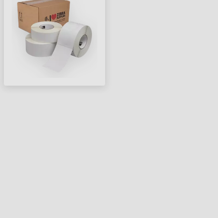
CÍMKE/TEKERCS )