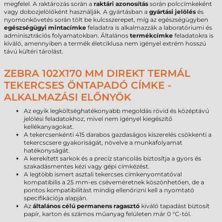
megfelel. A raktározás során a
raktári azonosítás
során polccímkeként
vagy dobozjelölőként használják. A gyártásban a
gyártási jelölés
és
nyomonkövetés során tölt be kulcsszerepet, míg az egészségügyben
egészségügyi mintacímke
feladatra is alkalmazzák a laboratóriumi és
adminisztrációs folyamatokban. Általános
termékcímke
feladatokra is
kiváló, amennyiben a termék életciklusa nem igényel extrém hosszú
távú kültéri tárolást.
ZEBRA 102X170 MM DIREKT TERMÁL
TEKERCSES ÖNTAPADÓ CÍMKE -
ALKALMAZÁSI ELŐNYÖK
Az egyik legköltséghatékonyabb megoldás rövid és középtávú
jelölési feladatokhoz, mivel nem igényel kiegészítő
kellékanyagokat.
A tekercsenkénti 415 darabos gazdaságos kiszerelés csökkenti a
tekercscsere gyakoriságát, növelve a munkafolyamat
hatékonyságát.
A kerekített sarkok és a precíz stancolás biztosítja a gyors és
szakadásmentes kézi vagy gépi címkézést.
A legtöbb ismert asztali tekercses címkenyomtatóval
kompatibilis a 25 mm-es cséveméretnek köszönhetően, de a
pontos kompatibilitást mindig ellenőrizni kell a nyomtató
specifikációja alapján.
Az
általános célú permanens ragasztó
kiváló tapadást biztosít
papír, karton és számos műanyag felületen már 0 °C-tól.