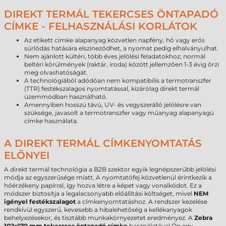
DIREKT TERMÁL TEKERCSES ÖNTAPADÓ
CÍMKE - FELHASZNÁLÁSI KORLÁTOK
Az etikett címke alapanyag közvetlen napfény, hő vagy erős
súrlódás hatására elszíneződhet, a nyomat pedig elhalványulhat.
Nem ajánlott kültéri, több éves jelölési feladatokhoz; normál
beltéri körülmények (raktár, iroda) között jellemzően 1-3 évig őrzi
meg olvashatóságát.
A technológiából adódóan nem kompatibilis a termotranszfer
(TTR) festékszalagos nyomtatással, kizárólag direkt termál
üzemmódban használható.
Amennyiben hosszú távú, UV- és vegyszerálló jelölésre van
szüksége, javasolt a termotranszfer vagy műanyag alapanyagú
címke használata.
A DIREKT TERMÁL CÍMKENYOMTATÁS
ELŐNYEI
A direkt termál technológia a B2B szektor egyik legnépszerűbb jelölési
módja az egyszerűsége miatt. A nyomtatófej közvetlenül érintkezik a
hőérzékeny papírral, így hozva létre a képet vagy vonalkódot. Ez a
módszer biztosítja a legalacsonyabb előállítási költséget, mivel
NEM
igényel festékszalagot
a címkenyomtatáshoz. A rendszer kezelése
rendkívül egyszerű, kevesebb a hibalehetőség a kellékanyagok
behelyezésekor, és tisztább munkakörnyezetet eredményez. A
Zebra
102x170 mm tekercses öntapadó címke
használatával Ön egy