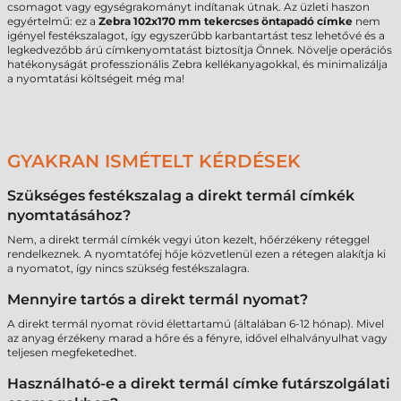
csomagot vagy egységrakományt indítanak útnak. Az üzleti haszon
egyértelmű: ez a
Zebra 102x170 mm tekercses öntapadó címke
nem
igényel festékszalagot, így egyszerűbb karbantartást tesz lehetővé és a
legkedvezőbb árú címkenyomtatást biztosítja Önnek. Növelje operációs
hatékonyságát professzionális Zebra kellékanyagokkal, és minimalizálja
a nyomtatási költségeit még ma!
GYAKRAN ISMÉTELT KÉRDÉSEK
Szükséges festékszalag a direkt termál címkék
nyomtatásához?
Nem, a direkt termál címkék vegyi úton kezelt, hőérzékeny réteggel
rendelkeznek. A nyomtatófej hője közvetlenül ezen a rétegen alakítja ki
a nyomatot, így nincs szükség festékszalagra.
Mennyire tartós a direkt termál nyomat?
A direkt termál nyomat rövid élettartamú (általában 6-12 hónap). Mivel
az anyag érzékeny marad a hőre és a fényre, idővel elhalványulhat vagy
teljesen megfeketedhet.
Használható-e a direkt termál címke futárszolgálati