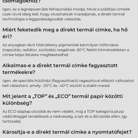
csomagokhoz?
Igen, ez a legnépszerűbb felhasználási módja. Mivel a szállítási címkék
csak rövid ideig kell, hogy olvashatóak maradjanak, a direkt termál
technológia a leggazdaságosabb választás.
Miért feketedik meg a direkt termál címke, ha hő
éri?
Az anyagban lévő hőérzékeny pigmentek bármilyen hőforrásra
(napsütés, radiátor, súrlódás) reagálnak. 60°C feletti hőmérsékleten a
címke teljes felülete megfeketedhet.
Alkalmas-e a direkt termál címke fagyasztott
termékekre?
Igen, de speciális hűtőházi (fagyasztható) ragasztóval ellátott változatot
kell választani, amely -20°C és -40°C között is stabil marad.
Mit jelent a „TOP” és „ECO” termál papír közötti
különbség?
Az ECO alaplap olcsóbb és nem védett, míg a TOP kategória plusz
védőréteggel rendelkezik a nedvesség, a zsír és a dörzsölés ellen, így
tartósabb.
Károsítja-e a direkt termál címke a nyomtatófejet?