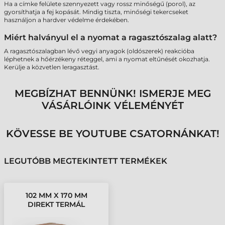
Ha a címke felülete szennyezett vagy rossz minőségű (porol), az
gyorsíthatja a fej kopását. Mindig tiszta, minőségi tekercseket
használjon a hardver védelme érdekében.
Miért halványul el a nyomat a ragasztószalag alatt?
A ragasztószalagban lévő vegyi anyagok (oldószerek) reakcióba
léphetnek a hőérzékeny réteggel, ami a nyomat eltűnését okozhatja.
Kerülje a közvetlen leragasztást.
MEGBÍZHAT BENNÜNK! ISMERJE MEG
VÁSÁRLÓINK VÉLEMÉNYÉT
KÖVESSE BE YOUTUBE CSATORNÁNKAT!
LEGUTÓBB MEGTEKINTETT TERMÉKEK
102 MM X 170 MM
DIREKT TERMÁL
TEKERCSES ETIKETT
CÍMKE FEHÉR ( 415