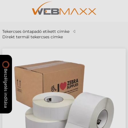
Tekercses öntapadó etikett címke
Direkt termál tekercses címke
Beszélgetés indítása