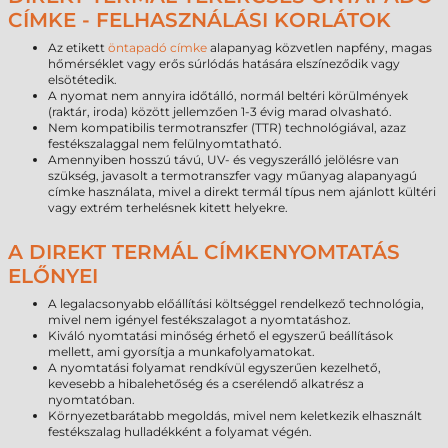
CÍMKE - FELHASZNÁLÁSI KORLÁTOK
Az etikett
öntapadó címke
alapanyag közvetlen napfény, magas
hőmérséklet vagy erős súrlódás hatására elszíneződik vagy
elsötétedik.
A nyomat nem annyira időtálló, normál beltéri körülmények
(raktár, iroda) között jellemzően 1-3 évig marad olvasható.
Nem kompatibilis termotranszfer (TTR) technológiával, azaz
festékszalaggal nem felülnyomtatható.
Amennyiben hosszú távú, UV- és vegyszerálló jelölésre van
szükség, javasolt a termotranszfer vagy műanyag alapanyagú
címke használata, mivel a direkt termál típus nem ajánlott kültéri
vagy extrém terhelésnek kitett helyekre.
A DIREKT TERMÁL CÍMKENYOMTATÁS
ELŐNYEI
A legalacsonyabb előállítási költséggel rendelkező technológia,
mivel nem igényel festékszalagot a nyomtatáshoz.
Kiváló nyomtatási minőség érhető el egyszerű beállítások
mellett, ami gyorsítja a munkafolyamatokat.
A nyomtatási folyamat rendkívül egyszerűen kezelhető,
kevesebb a hibalehetőség és a cserélendő alkatrész a
nyomtatóban.
Környezetbarátabb megoldás, mivel nem keletkezik elhasznált
festékszalag hulladékként a folyamat végén.