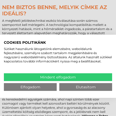
NEM BIZTOS BENNE, MELYIK CÍMKE AZ
IDEÁLIS?
A megfelelő jelöléstechnikai eszköz kiválasztása során számos
szempontot kell mérlegelni. A technológiai kompatibilitás mellett a
környezeti hatások, mint a hőmérséklet-ingadozás, a páratartalom és a
tervezett élettartam alapvetően meghatározzák, hogy a választott
alapanyag megfelel-e az adott üzleti célnak. Egy helytelenül
megválasztott címke a teljes ellátási láncban olvashatósági
COOKIES POLITIKÁNK
problémákat vagy az azonosítás elvesztését okozhatja. Szakértő
Sütiket használunk látogatóink elemzésére, weboldalunk
csapatunk készséggel áll rendelkezésre a specifikus alkalmazási
fejlesztésére, személyre szabott tartalom megjelenítésére és
környezet elemzésében. Amennyiben egyedi igények merülnek fel, vagy
nagyszerű weboldalélmény biztosítására. Az általunk használt sütikkel
nagy volumenű beszerzést terveznek, lehetőség van személyre szabott
kapcsolatos további információkért nyissa meg a beállításokat.
ajánlatkérésre és technológiai tanácsadásra. A célunk, hogy az Önök
vállalkozása számára a legoptimálisabb, hosszú távon is fenntartható
jelölési megoldást biztosítsuk.
Mindent elfogadom
ZEBRA TEKERCSES ÖNTAPADÓ CÍMKE -
Elfogadom
Elutasítom
KINEK AJÁNLOTT?
Ez a termék ideális választás azon logisztikai központok, gyártóüzemek
és kereskedelmi egységek számára, ahol napi szinten több ezer
csomagot vagy terméket kell azonosítani beltéri körülmények között.
Különösen ajánlott olyan helyekre, ahol a gyorsaság és az alacsony
üzemeltetési költség elsődleges szempont, és a jelölésnek nem kell
évekig ellenállnia az extrém környezeti hatásoknak.
Válassza a Zebra