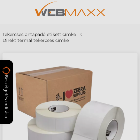
Tekercses öntapadó etikett címke
Direkt termál tekercses címke
Beszélgetés indítása