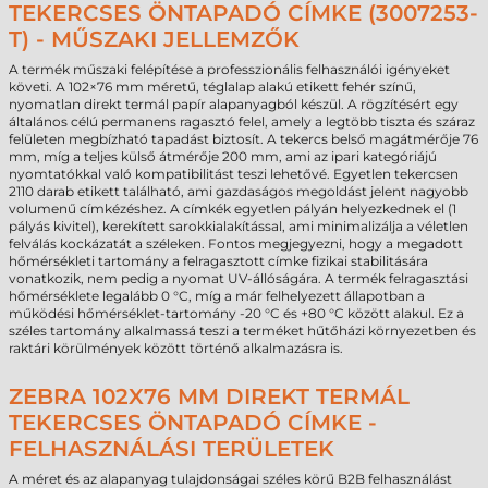
TEKERCSES ÖNTAPADÓ CÍMKE (3007253-
T) - MŰSZAKI JELLEMZŐK
A termék műszaki felépítése a professzionális felhasználói igényeket
követi. A 102×76 mm méretű, téglalap alakú etikett fehér színű,
nyomatlan direkt termál papír alapanyagból készül. A rögzítésért egy
általános célú permanens ragasztó felel, amely a legtöbb tiszta és száraz
felületen megbízható tapadást biztosít. A tekercs belső magátmérője 76
mm, míg a teljes külső átmérője 200 mm, ami az ipari kategóriájú
nyomtatókkal való kompatibilitást teszi lehetővé. Egyetlen tekercsen
2110 darab etikett található, ami gazdaságos megoldást jelent nagyobb
volumenű címkézéshez. A címkék egyetlen pályán helyezkednek el (1
pályás kivitel), kerekített sarokkialakítással, ami minimalizálja a véletlen
felválás kockázatát a széleken. Fontos megjegyezni, hogy a megadott
hőmérsékleti tartomány a felragasztott címke fizikai stabilitására
vonatkozik, nem pedig a nyomat UV-állóságára. A termék felragasztási
hőmérséklete legalább 0 °C, míg a már felhelyezett állapotban a
működési hőmérséklet-tartomány -20 °C és +80 °C között alakul. Ez a
széles tartomány alkalmassá teszi a terméket hűtőházi környezetben és
raktári körülmények között történő alkalmazásra is.
ZEBRA 102X76 MM DIREKT TERMÁL
TEKERCSES ÖNTAPADÓ CÍMKE -
FELHASZNÁLÁSI TERÜLETEK
A méret és az alapanyag tulajdonságai széles körű B2B felhasználást