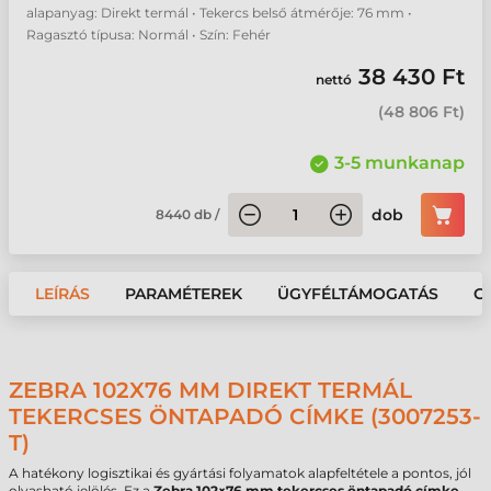
alapanyag: Direkt termál • Tekercs belső átmérője: 76 mm •
Ragasztó típusa: Normál • Szín: Fehér
38 430 Ft
nettó
(
48 806 Ft
)
3-5 munkanap
dob
8440
db
/
LEÍRÁS
PARAMÉTEREK
ÜGYFÉLTÁMOGATÁS
G
ZEBRA 102X76 MM DIREKT TERMÁL
TEKERCSES ÖNTAPADÓ CÍMKE (3007253-
T)
A hatékony logisztikai és gyártási folyamatok alapfeltétele a pontos, jól
olvasható jelölés. Ez a
Zebra 102×76 mm tekercses öntapadó címke