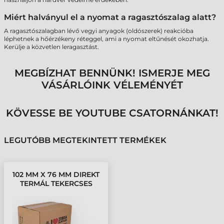
Miért halványul el a nyomat a ragasztószalag alatt?
A ragasztószalagban lévő vegyi anyagok (oldószerek) reakcióba
léphetnek a hőérzékeny réteggel, ami a nyomat eltűnését okozhatja.
Kerülje a közvetlen leragasztást.
MEGBÍZHAT BENNÜNK! ISMERJE MEG
VÁSÁRLÓINK VÉLEMÉNYÉT
KÖVESSE BE YOUTUBE CSATORNÁNKAT!
LEGUTÓBB MEGTEKINTETT TERMÉKEK
102 MM X 76 MM DIREKT
TERMÁL TEKERCSES
ETIKETT CÍMKE FEHÉR (
2110 CÍMKE/TEKERCS )