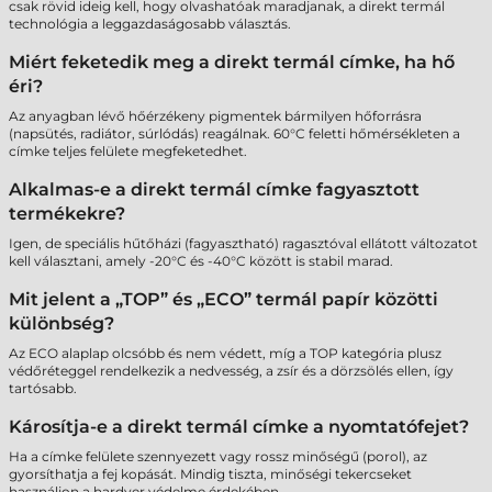
csak rövid ideig kell, hogy olvashatóak maradjanak, a direkt termál
technológia a leggazdaságosabb választás.
Miért feketedik meg a direkt termál címke, ha hő
éri?
Az anyagban lévő hőérzékeny pigmentek bármilyen hőforrásra
(napsütés, radiátor, súrlódás) reagálnak. 60°C feletti hőmérsékleten a
címke teljes felülete megfeketedhet.
Alkalmas-e a direkt termál címke fagyasztott
termékekre?
Igen, de speciális hűtőházi (fagyasztható) ragasztóval ellátott változatot
kell választani, amely -20°C és -40°C között is stabil marad.
Mit jelent a „TOP” és „ECO” termál papír közötti
különbség?
Az ECO alaplap olcsóbb és nem védett, míg a TOP kategória plusz
védőréteggel rendelkezik a nedvesség, a zsír és a dörzsölés ellen, így
tartósabb.
Károsítja-e a direkt termál címke a nyomtatófejet?
Ha a címke felülete szennyezett vagy rossz minőségű (porol), az
gyorsíthatja a fej kopását. Mindig tiszta, minőségi tekercseket
használjon a hardver védelme érdekében.