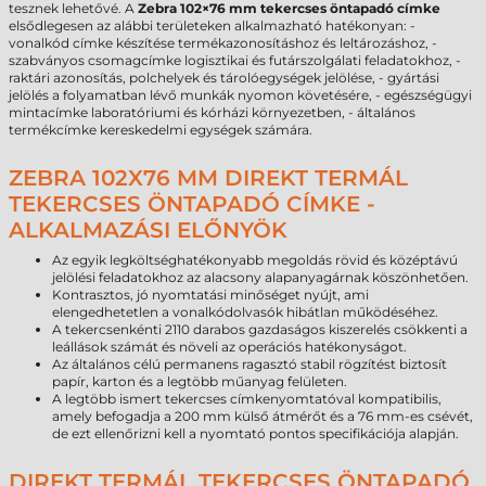
tesznek lehetővé. A
Zebra 102×76 mm tekercses öntapadó címke
elsődlegesen az alábbi területeken alkalmazható hatékonyan: -
vonalkód címke készítése termékazonosításhoz és leltározáshoz, -
szabványos csomagcímke logisztikai és futárszolgálati feladatokhoz, -
raktári azonosítás, polchelyek és tárolóegységek jelölése, - gyártási
jelölés a folyamatban lévő munkák nyomon követésére, - egészségügyi
mintacímke laboratóriumi és kórházi környezetben, - általános
termékcímke kereskedelmi egységek számára.
ZEBRA 102X76 MM DIREKT TERMÁL
TEKERCSES ÖNTAPADÓ CÍMKE -
ALKALMAZÁSI ELŐNYÖK
Az egyik legköltséghatékonyabb megoldás rövid és középtávú
jelölési feladatokhoz az alacsony alapanyagárnak köszönhetően.
Kontrasztos, jó nyomtatási minőséget nyújt, ami
elengedhetetlen a vonalkódolvasók hibátlan működéséhez.
A tekercsenkénti 2110 darabos gazdaságos kiszerelés csökkenti a
leállások számát és növeli az operációs hatékonyságot.
Az általános célú permanens ragasztó stabil rögzítést biztosít
papír, karton és a legtöbb műanyag felületen.
A legtöbb ismert tekercses címkenyomtatóval kompatibilis,
amely befogadja a 200 mm külső átmérőt és a 76 mm-es csévét,
de ezt ellenőrizni kell a nyomtató pontos specifikációja alapján.
DIREKT TERMÁL TEKERCSES ÖNTAPADÓ