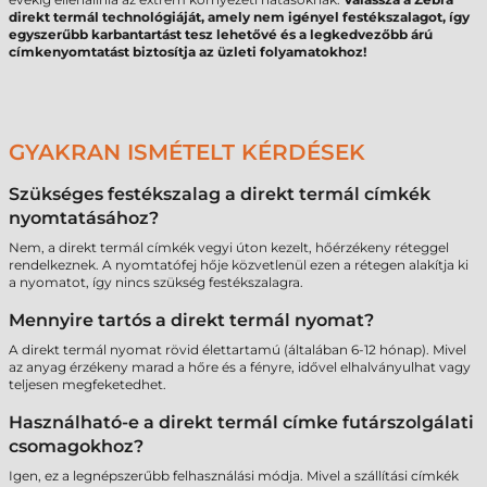
direkt termál technológiáját, amely nem igényel festékszalagot, így
egyszerűbb karbantartást tesz lehetővé és a legkedvezőbb árú
címkenyomtatást biztosítja az üzleti folyamatokhoz!
GYAKRAN ISMÉTELT KÉRDÉSEK
Szükséges festékszalag a direkt termál címkék
nyomtatásához?
Nem, a direkt termál címkék vegyi úton kezelt, hőérzékeny réteggel
rendelkeznek. A nyomtatófej hője közvetlenül ezen a rétegen alakítja ki
a nyomatot, így nincs szükség festékszalagra.
Mennyire tartós a direkt termál nyomat?
A direkt termál nyomat rövid élettartamú (általában 6-12 hónap). Mivel
az anyag érzékeny marad a hőre és a fényre, idővel elhalványulhat vagy
teljesen megfeketedhet.
Használható-e a direkt termál címke futárszolgálati
csomagokhoz?
Igen, ez a legnépszerűbb felhasználási módja. Mivel a szállítási címkék