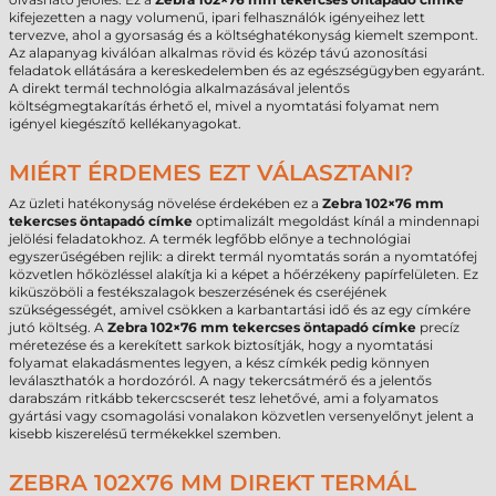
kifejezetten a nagy volumenű, ipari felhasználók igényeihez lett
tervezve, ahol a gyorsaság és a költséghatékonyság kiemelt szempont.
Az alapanyag kiválóan alkalmas rövid és közép távú azonosítási
feladatok ellátására a kereskedelemben és az egészségügyben egyaránt.
A direkt termál technológia alkalmazásával jelentős
költségmegtakarítás érhető el, mivel a nyomtatási folyamat nem
igényel kiegészítő kellékanyagokat.
MIÉRT ÉRDEMES EZT VÁLASZTANI?
Az üzleti hatékonyság növelése érdekében ez a
Zebra 102×76 mm
tekercses öntapadó címke
optimalizált megoldást kínál a mindennapi
jelölési feladatokhoz. A termék legfőbb előnye a technológiai
egyszerűségében rejlik: a direkt termál nyomtatás során a nyomtatófej
közvetlen hőközléssel alakítja ki a képet a hőérzékeny papírfelületen. Ez
kiküszöböli a festékszalagok beszerzésének és cseréjének
szükségességét, amivel csökken a karbantartási idő és az egy címkére
jutó költség. A
Zebra 102×76 mm tekercses öntapadó címke
precíz
méretezése és a kerekített sarkok biztosítják, hogy a nyomtatási
folyamat elakadásmentes legyen, a kész címkék pedig könnyen
leválaszthatók a hordozóról. A nagy tekercsátmérő és a jelentős
darabszám ritkább tekercscserét tesz lehetővé, ami a folyamatos
gyártási vagy csomagolási vonalakon közvetlen versenyelőnyt jelent a
kisebb kiszerelésű termékekkel szemben.
ZEBRA 102X76 MM DIREKT TERMÁL