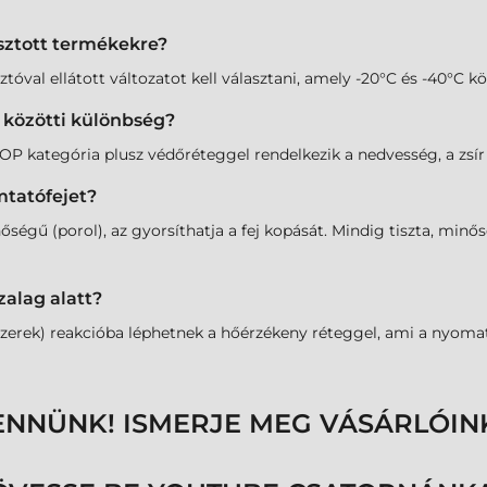
sztott termékekre?
tóval ellátott változatot kell választani, amely -20°C és -40°C kö
r közötti különbség?
 kategória plusz védőréteggel rendelkezik a nedvesség, a zsír é
mtatófejet?
őségű (porol), az gyorsíthatja a fej kopását. Mindig tiszta, min
zalag alatt?
zerek) reakcióba léphetnek a hőérzékeny réteggel, ami a nyomat 
ENNÜNK! ISMERJE MEG VÁSÁRLÓIN