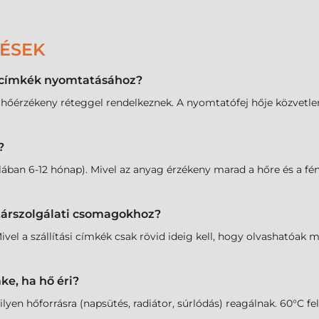
DÉSEK
l címkék nyomtatásához?
 hőérzékeny réteggel rendelkeznek. A nyomtatófej hője közvetlenü
?
ában 6-12 hónap). Mivel az anyag érzékeny marad a hőre és a fén
utárszolgálati csomagokhoz?
ivel a szállítási címkék csak rövid ideig kell, hogy olvashatóak 
ke, ha hő éri?
n hőforrásra (napsütés, radiátor, súrlódás) reagálnak. 60°C fele