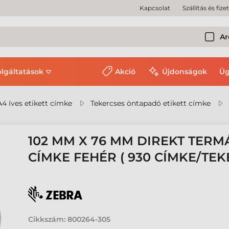
Kapcsolat
Szállítás és fize
Ar
olgáltatások
Akció
Újdonságok
Üg
A4 íves etikett címke
Tekercses öntapadó etikett címke
102 MM X 76 MM DIREKT TERM
CÍMKE FEHÉR ( 930 CÍMKE/TEK
Cikkszám:
800264-305