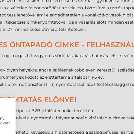
 kiszerelés csökkenti a tekercscserék számát, így növeli a mun
za a véletlen felpöndörödést a széleken, biztosítva a tartós tapa
tot tesz lehetővé, ami elengedhetetlen a vonalkód-olvasók hibá
tali tekercses címkenyomtatóval, de a vásárlás előtt minden eset
 a 127 mm-es külső átmérő tekintetében.
ES ÖNTAPADÓ CÍMKE - FELHASZNÁ
fény, magas hő vagy erős súrlódás, kaparás hatására elszíneződ
gy olyan helyekre, ahol a jelölésnek több éven keresztül, szélsős
örülmények között az élettartama általában 1-3 év.
is a termotranszfer (TTR) nyomtatással, azaz festékszalaggal 
NYOMTATÁS ELŐNYEI
panyag típus a B2B jelöléstechnika területén.
tosítja, mivel a nyomtatási folyamat során kizárólag a címke teke
ény
iókért
en kezelhető, kevesebb a hibalehetőség a szalagbefűzés hiánya m