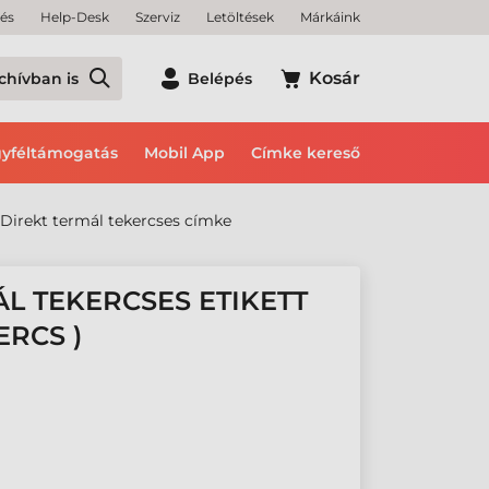
tés
Help-Desk
Szerviz
Letöltések
Márkáink
Kosár
chívban is
Belépés
yféltámogatás
Mobil App
Címke kereső
Direkt termál tekercses címke
ÁL TEKERCSES ETIKETT
ERCS )