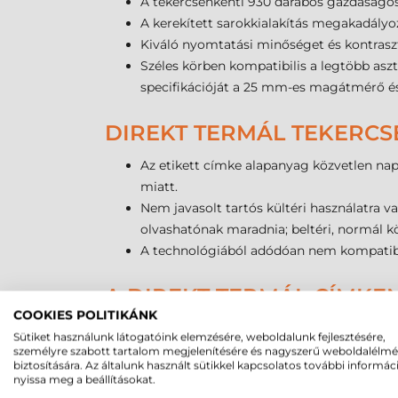
A tekercsenkénti 930 darabos gazdaságos
A kerekített sarokkialakítás megakadályoz
Kiváló nyomtatási minőséget és kontrasz
Széles körben kompatibilis a legtöbb asz
specifikációját a 25 mm-es magátmérő és
DIREKT TERMÁL TEKERCS
Az etikett címke alapanyag közvetlen nap
miatt.
Nem javasolt tartós kültéri használatra va
olvashatónak maradnia; beltéri, normál k
A technológiából adódóan nem kompatibil
A DIREKT TERMÁL CÍMKE
COOKIES POLITIKÁNK
Ez a piacon elérhető egyik legolcsóbb ala
Sütiket használunk látogatóink elemzésére, weboldalunk fejlesztésére,
A legalacsonyabb előállítási költséget biz
személyre szabott tartalom megjelenítésére és nagyszerű weboldalélm
biztosítására. Az általunk használt sütikkel kapcsolatos további informác
beszerzésére és tárolására.
nyissa meg a beállításokat.
A nyomtatási folyamat rendkívül egyszerű