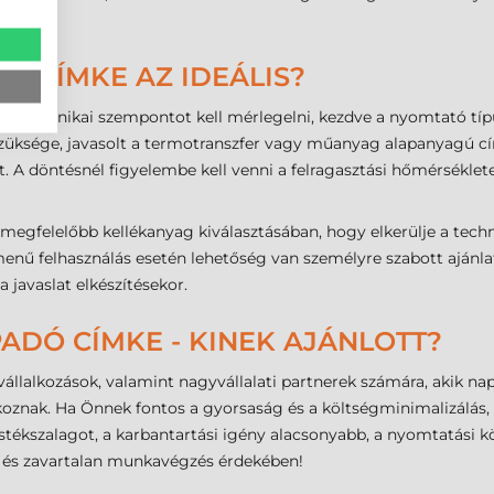
IK CÍMKE AZ IDEÁLIS?
os technikai szempontot kell mérlegelni, kezdve a nyomtató típ
 szüksége, javasolt a termotranszfer vagy műanyag alapanyagú cí
 A döntésnél figyelembe kell venni a felragasztási hőmérsékletet
megfelelőbb kellékanyag kiválasztásában, hogy elkerülje a techn
nű felhasználás esetén lehetőség van személyre szabott ajánlat k
a javaslat elkészítésekor.
ADÓ CÍMKE - KINEK AJÁNLOTT?
pvállalkozások, valamint nagyvállalati partnerek számára, akik na
koznak. Ha Önnek fontos a gyorsaság és a költségminimalizálás, 
stékszalagot, a karbantartási igény alacsonyabb, a nyomtatási 
s és zavartalan munkavégzés érdekében!