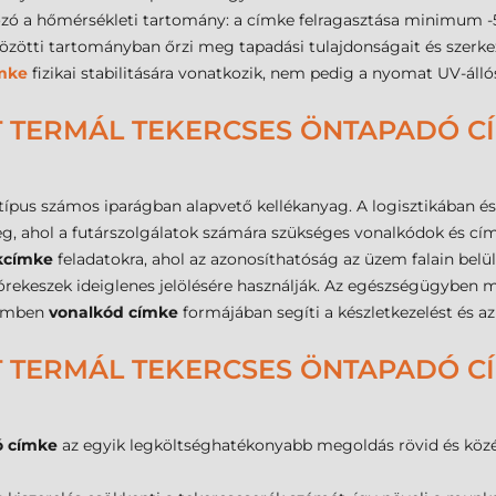
rozó a hőmérsékleti tartomány: a címke felragasztása minimum -5
 közötti tartományban őrzi meg tapadási tulajdonságait és szerk
mke
fizikai stabilitására vonatkozik, nem pedig a nyomat UV-álló
T TERMÁL TEKERCSES ÖNTAPADÓ CÍ
 típus számos iparágban alapvető kellékanyag. A logisztikában
g, ahol a futárszolgálatok számára szükséges vonalkódok és címz
kcímke
feladatokra, ahol az azonosíthatóság az üzem falain belül
órekeszek ideiglenes jelölésére használják. Az egészségügyben 
lemben
vonalkód címke
formájában segíti a készletkezelést és az
T TERMÁL TEKERCSES ÖNTAPADÓ CÍ
ó címke
az egyik legköltséghatékonyabb megoldás rövid és közép