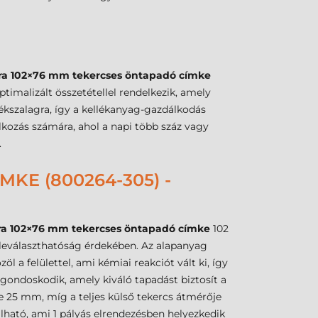
ra 102×76 mm tekercses öntapadó címke
timalizált összetétellel rendelkezik, amely
tékszalagra, így a kellékanyag-gazdálkodás
lkozás számára, ahol a napi több száz vagy
.
KE (800264-305) -
ra 102×76 mm tekercses öntapadó címke
102
leválaszthatóság érdekében. Az alapanyag
 a felülettel, ami kémiai reakciót vált ki, így
gondoskodik, amely kiváló tapadást biztosít a
je 25 mm, míg a teljes külső tekercs átmérője
lható, ami 1 pályás elrendezésben helyezkedik