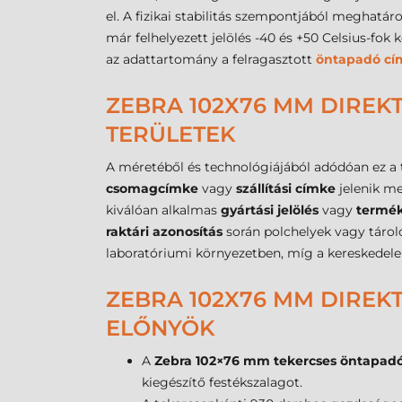
el. A fizikai stabilitás szempontjából meghatá
már felhelyezett jelölés -40 és +50 Celsius-fok
az adattartomány a felragasztott
öntapadó cí
ZEBRA 102X76 MM DIREK
TERÜLETEK
A méretéből és technológiájából adódóan ez a
csomagcímke
vagy
szállítási címke
jelenik me
kiválóan alkalmas
gyártási jelölés
vagy
termé
raktári azonosítás
során polchelyek vagy tárol
laboratóriumi környezetben, míg a kereskede
ZEBRA 102X76 MM DIREK
ELŐNYÖK
A
Zebra 102×76 mm tekercses öntapad
kiegészítő festékszalagot.