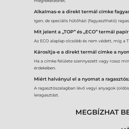
megfeketedhet.
Alkalmas-e a direkt termál címke fagya
Igen, de speciális hűtőházi (fagyasztható) ragasz
Mit jelent a „TOP” és „ECO” termál papí
Az ECO alaplap olcsóbb és nem védett, míg a TOP
Károsítja-e a direkt termál címke a nyo
Ha a címke felülete szennyezett vagy rossz min
érdekében.
Miért halványul el a nyomat a ragasztós
A ragasztószalagban lévő vegyi anyagok (oldós
leragasztást.
MEGBÍZHAT B