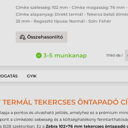
Címke szélesség: 102 mm • Címke magasság: 76 mm •
Címke alapanyag: Direkt termál • Tekercs belső átmér
25 mm • Ragasztó típusa: Normál • Szín: Fehér
Összehasonlító
3-5 munkanap
11160
db
/
MOGATÁS
GYIK
 TERMÁL TEKERCSES ÖNTAPADÓ CÍ
alapja a pontos és olvasható jelölés, amelyhez ez a prémium min
mpont a címkézési sebesség és a költséghatékony fenntarthatósá
 a B2B szektorban. Ez a
Zebra 102×76 mm tekercses öntapadó 