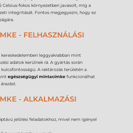
 Celsius-fokos környezetben javasolt, míg a
ezeti integritását. Fontos megjegyezni, hogy ez
ságára.
MKE - FELHASZNÁLÁSI
 és kereskedelemben leggyakrabban mint
ési adatok kerülnek rá. A gyártás során
 kulcsfontosságú. A raktározás területén a
mint
egészségügyi mintacímke
funkcionálhat
 árazást.
MKE - ALKALMAZÁSI
távú jelölési feladatokhoz, mivel nem igényel