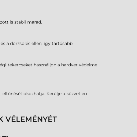
zött is stabil marad.
s a dörzsölés ellen, így tartósabb.
őségi tekercseket használjon a hardver védelme
eltűnését okozhatja. Kerülje a közvetlen
K VÉLEMÉNYÉT