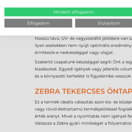
üzemeltetést.
Mindent elfogadom
NEM BIZTOS BENNE, MELY
Elfogadom
Elutasítom
A megfelelő alapanyag kiválasztása során szám
hosszú távú, UV- és vegyszerálló jelölésre van
ilyen esetekben nem nyújt optimális eredményt.
érintkezik-e nedvességgel vagy olajjal.
Szakértő csapatunk készséggel segíti Önt a leg
kiadásokat. Egyedi igények vagy jelentős volume
és a környezeti terhelést is figyelembe vesszük 
ZEBRA TEKERCSES ÖNTAP
Ez a termék ideális választás azon kis- és közé
vagy rövid élettartamú termékjelöléssel foglal
érték arányt. Mivel a nyomtatás nem igényel fe
Válassza a Zebra gyári minőséget a folyamato