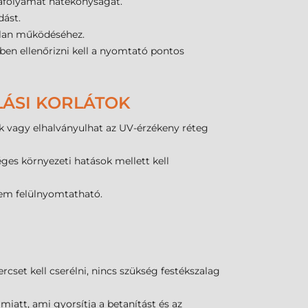
kafolyamat hatékonyságát.
dást.
tlan működéséhez.
ben ellenőrizni kell a nyomtató pontos
LÁSI KORLÁTOK
ik vagy elhalványulhat az UV-érzékeny réteg
éges környezeti hatások mellett kell
nem felülnyomtatható.
rcset kell cserélni, nincs szükség festékszalag
iatt, ami gyorsítja a betanítást és az