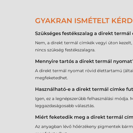
GYAKRAN ISMÉTELT KÉR
Szükséges festékszalag a direkt termá
Nem, a direkt termál címkék vegyi úton kezelt,
nincs szükség festékszalagra.
Mennyire tartós a direkt termál nyomat
A direkt termál nyomat rövid élettartamú (által
megfeketedhet.
Használható-e a direkt termál címke f
Igen, ez a legnépszerűbb felhasználási módja. M
leggazdaságosabb választás.
Miért feketedik meg a direkt termál cím
Az anyagban lévő hőérzékeny pigmentek bármilye