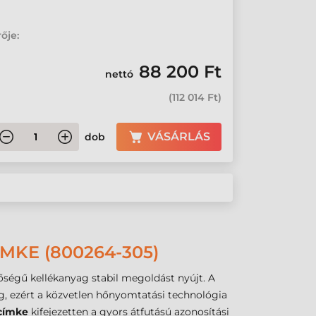
ője:
88 200 Ft
nettó
(
112 014 Ft
)
VÁSÁRLÁS
dob
MKE (800264-305)
őségű kellékanyag stabil megoldást nyújt. A
g, ezért a közvetlen hőnyomtatási technológia
címke
kifejezetten a gyors átfutású azonosítási