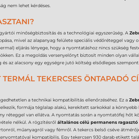
óság nem lehet kérdéses.
ASZTANI?
 gyártói minőségbiztosítás és a technológiai egyszerűség. A
Zeb
pása, mivel az alapanyag felülete speciális védőréteggel vagy op
Thermal) eljárás lényege, hogy a nyomtatáshoz nincs szükség fes
ökken. Ez a megoldás versenyelőnyt biztosít minden olyan válla
 és az alacsony egy egységre jutó költség elsődleges szempont
 TERMÁL TEKERCSES ÖNTAPADÓ CÍM
edhetetlen a technikai kompatibilitás ellenőrzéséhez. Ez a
Zeb
zik, formája téglalap alakú, kerekített sarkokkal a könnyebb 
y réteggel van ellátva. A nyomtatás során a nyomtatófej hőt közöl
étele nélkül. A rögzítésről
általános célú permanens ragasztó
 kartonról, műanyagról vagy fémről. A tekercs belső cséve átmérő
enyomtatóval kompatibilis. Egy tekercsen 930 darab etikett talá