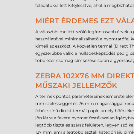
feladatokra lett kifejlesztve, ahol a megbízhat
MIÉRT ÉRDEMES EZT VÁL
A választás mellett szóló legfontosabb érvek a
használatával minimalizálható a nyomtatófej ko
kíméli az eszközt. A közvetlen termál (Direct 
egyszerűbbé válik, a hulladékképződés pedig cs
több ezer csomag címkézése során a gyorsaság
ZEBRA 102X76 MM DIREKT
MŰSZAKI JELLEMZŐK
A termék pontos paramétereinek ismerete eleng
mm szélességgel és 76 mm magassággal rendelke
fehér színű direkt termál papír, amely hőérzéken
jön létre a fekete nyomat festékszalag igénybev
legtöbb tiszta és száraz felületen, legyen szó
127 mm, ami a legtöbb asztali kategóriájú címk