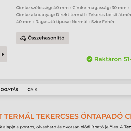
Címke szélesség: 40 mm • Címke magasság: 30 mm •
Címke alapanyag: Direkt termál • Tekercs belső átmér
40 mm • Ragasztó típusa: Normál • Szín: Fehér
Összehasonlító
Raktáron 51
MOGATÁS
GYIK
T TERMÁL TEKERCSES ÖNTAPADÓ CÍ
 alapja a pontos, olvasható és gyorsan előállítható jelölés. A
Te