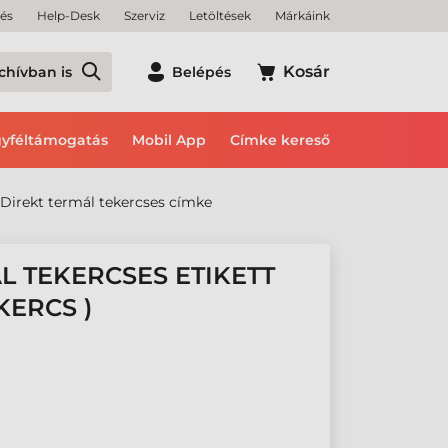
tés
Help-Desk
Szerviz
Letöltések
Márkáink
Kosár
chívban is
Belépés
yféltámogatás
Mobil App
Címke kereső
Direkt termál tekercses címke
L TEKERCSES ETIKETT
KERCS )