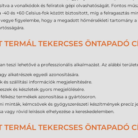
sítva a vonalkódok és feliratok gépi olvashatóságát. Fontos műs
sa -40 és +60 Celsius-fok között biztosított, míg a felragasztás 
k, vegye figyelembe, hogy a megadott hőmérsékleti tartomány a 
rtósságára.
T TERMÁL TEKERCSES ÖNTAPADÓ CÍ
 teszi lehetővé a professzionális alkalmazást. Az alábbi terület
gy alkatrészek egyedi azonosítására.
 és szállítási információk megjelenítésére.
eszek és készletek gyors megjelölésére.
félkész termékek azonosítása a gyártósoron.
i minták, kémcsövek és gyógyszerészeti készítmények precíz je
sa vagy rövid leírások elhelyezése a kereskedelemben.
T TERMÁL TEKERCSES ÖNTAPADÓ C