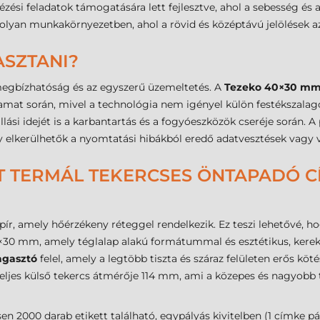
ézési feladatok támogatására lett fejlesztve, ahol a sebesség és
olyan munkakörnyezetben, ahol a rövid és középtávú jelölések a
ASZTANI?
megbízhatóság és az egyszerű üzemeltetés. A
Tezeko 40×30 mm 
yamat során, mivel a technológia nem igényel külön festékszala
ási idejét is a karbantartás és a fogyóeszközök cseréje során. A 
 elkerülhetők a nyomtatási hibákból eredő adatvesztések vagy 
 TERMÁL TEKERCSES ÖNTAPADÓ CÍM
pír, amely hőérzékeny réteggel rendelkezik. Ez teszi lehetővé, h
30 mm, amely téglalap alakú formátummal és esztétikus, kerekít
agasztó
felel, amely a legtöbb tiszta és száraz felületen erős köt
eljes külső tekercs átmérője 114 mm, ami a közepes és nagyobb 
en 2000 darab etikett található, egypályás kivitelben (1 címke p