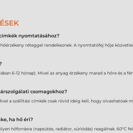
DÉSEK
l címkék nyomtatásához?
 hőérzékeny réteggel rendelkeznek. A nyomtatófej hője közvetlenü
?
ában 6-12 hónap). Mivel az anyag érzékeny marad a hőre és a fén
utárszolgálati csomagokhoz?
ivel a szállítási címkék csak rövid ideig kell, hogy olvashatóak 
ke, ha hő éri?
n hőforrásra (napsütés, radiátor, súrlódás) reagálnak. 60°C fele