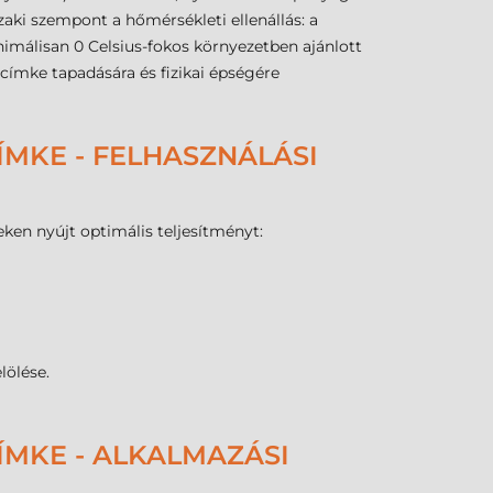
zaki szempont a hőmérsékleti ellenállás: a
minimálisan 0 Celsius-fokos környezetben ajánlott
címke tapadására és fizikai épségére
MKE - FELHASZNÁLÁSI
eken nyújt optimális teljesítményt:
lölése.
ÍMKE - ALKALMAZÁSI