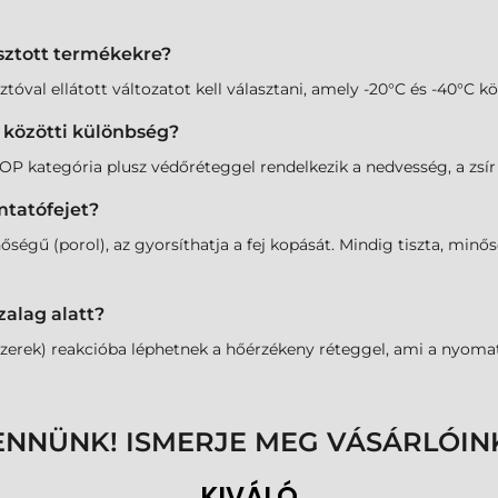
sztott termékekre?
tóval ellátott változatot kell választani, amely -20°C és -40°C kö
r közötti különbség?
 kategória plusz védőréteggel rendelkezik a nedvesség, a zsír é
mtatófejet?
őségű (porol), az gyorsíthatja a fej kopását. Mindig tiszta, min
zalag alatt?
zerek) reakcióba léphetnek a hőérzékeny réteggel, ami a nyomat 
ENNÜNK! ISMERJE MEG VÁSÁRLÓIN
KIVÁLÓ