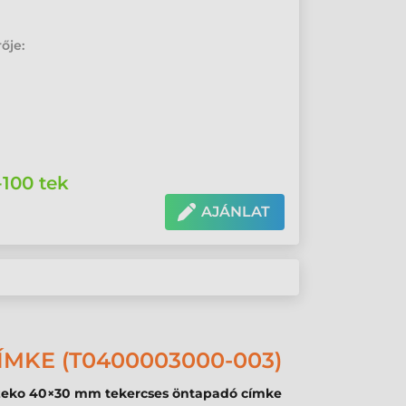
ője:
-100 tek
AJÁNLAT
MKE (T0400003000-003)
zeko 40×30 mm tekercses öntapadó címke