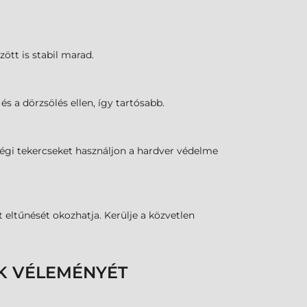
zött is stabil marad.
s a dörzsölés ellen, így tartósabb.
őségi tekercseket használjon a hardver védelme
eltűnését okozhatja. Kerülje a közvetlen
K VÉLEMÉNYÉT