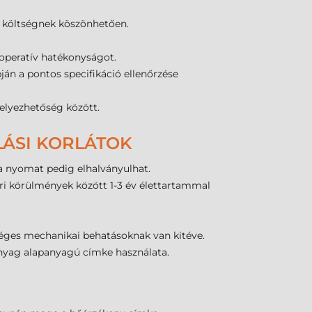
i költségnek köszönhetően.
 operatív hatékonyságot.
án a pontos specifikáció ellenőrzése
elyezhetőség között.
LÁSI KORLÁTOK
 a nyomat pedig elhalványulhat.
éri körülmények között 1-3 év élettartammal
séges mechanikai behatásoknak van kitéve.
anyag alapanyagú címke használata.