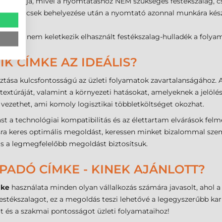
 biztosítja, mivel a nyomtatáshoz NEM szükséges festékszalag,
 a tekercsek behelyezése után a nyomtató azonnal munkára kész,
, mivel nem keletkezik elhasznált festékszalag-hulladék a folya
IK CÍMKE AZ IDEÁLIS?
ztása kulcsfontosságú az üzleti folyamatok zavartalanságához. A
extúráját, valamint a környezeti hatásokat, amelyeknek a jelölés
vezethet, ami komoly logisztikai többletköltséget okozhat.
t a technológiai kompatibilitás és az élettartam elvárások fe
ra keres optimális megoldást, keressen minket bizalommal szemé
 is a legmegfelelőbb megoldást biztosítsuk.
PADÓ CÍMKE - KINEK AJÁNLOTT?
mke
használata minden olyan vállalkozás számára javasolt, ahol a
estékszalagot, ez a megoldás teszi lehetővé a legegyszerűbb ka
 és a szakmai pontosságot üzleti folyamataihoz!