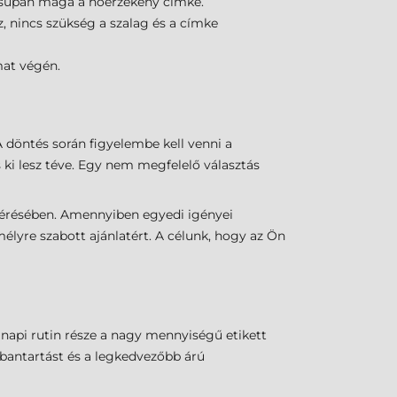
 csupán maga a hőérzékeny címke.
 nincs szükség a szalag és a címke
mat végén.
 döntés során figyelembe kell venni a
 ki lesz téve. Egy nem megfelelő választás
lmérésében. Amennyiben egyedi igényei
lyre szabott ajánlatért. A célunk, hogy az Ön
 napi rutin része a nagy mennyiségű etikett
rbantartást és a legkedvezőbb árú