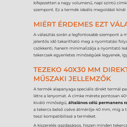
kifejezetten a nagy volumenű, napi szintű címk
szempont. Ez a termék ideális megoldást kínál 
MIÉRT ÉRDEMES EZT VÁL
A választás során a legfontosabb szempont a 
jelentős idő takarítható meg a nyomtatási fol
csökkenti, hanem minimalizálja a nyomtató leáll
tekercsek egyenletes minőségűek legyenek, így
TEZEKO 40X30 MM DIREKT
MŰSZAKI JELLEMZŐK
A termék alapanyaga speciális direkt termál pa
létre a lenyomat. A címke mérete pontosan 40×
kiváló minőségű,
általános célú permanens r
a tekercs belső cséve átmérője 40 mm, míg a t
teszi kompatibilissé a terméket.
A kiszerelés gazdaságos, hiszen minden tekercs