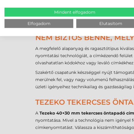
A legalacsonyabb üzemeltetési költséget
Rendkívül egyszerűen kezelhető rendszer,
Mindent elfogadom
összehangolására.
A technológia tiszta és környezetbarátabb
Elfogadom
Elutasítom
NEM BIZTOS BENNE, MELY
A megfelelő alapanyag és ragasztótípus kiválas
nyomtatási technológiát, a címkézendő felület t
olvashatatlan kódokhoz vagy leváló címkékhez 
Szakértő csapatunk készséggel nyújt támogatás
merülnek fel, vagy nagy volumenű felhasználás
üzleti igényeihez technikailag és gazdaságilag
TEZEKO TEKERCSES ÖNTA
A
Tezeko 40×30 mm tekercses öntapadó cí
nyomtatása. Mivel a technológia nem igényel f
címkenyomtatást. Válassza a kiszámíthatóságot