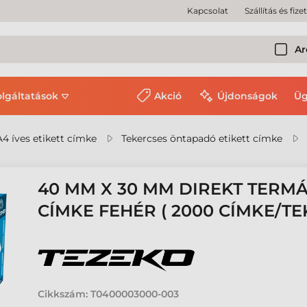
Kapcsolat
Szállítás és fize
Ar
olgáltatások
Akció
Újdonságok
Üg
A4 íves etikett címke
Tekercses öntapadó etikett címke
40 MM X 30 MM DIREKT TERMÁ
CÍMKE FEHÉR ( 2000 CÍMKE/TE
Cikkszám:
T0400003000-003