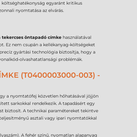
 a költséghatékonyság egyaránt kritikus
zonnali nyomtatása az elvárás.
tekercses öntapadó címke
használatával
got. Ez nem csupán a kellékanyag-költségeket
precíz gyártási technológia biztosítja, hogy a
vonalkód-olvashatatlansági problémák.
KE (T0400003000-003) -
ogy a nyomtatófej közvetlen hőhatásával jöjjön
ett sarkokkal rendelkezik. A tapadásért egy
ést biztosít. A technikai paramétereket tekintve
teljesítményű asztali vagy ipari nyomtatókkal
ályaszám). A fehér színű, nyomatlan alapanyag