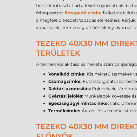
tiszta kontrasztot ad a fekete nyomatnak, bizto
felragasztott
öntapadó címke
fizikai stabilitá
a megfelelő kezdeti tapadás eléréséhez. Kérjü
vonatkozik, nem pedig a hőérzékeny nyomat ta
TEZEKO 40X30 MM DIREK
TERÜLETEK
A termék kialakítása és mérete számos iparágban
Vonalkód címke:
Kis méretű termékek va
Csomagcímke:
Futárszolgálati azonosítók
Raktári azonosítás:
Polchelyek, tárolórek
Gyártási jelölés:
Munkalapok követése és 
Egészségügyi mintacímke:
Laboratórium
Termékcímke:
Árazás, összetevők listázá
TEZEKO 40X30 MM DIREK
ELŐNYÖK