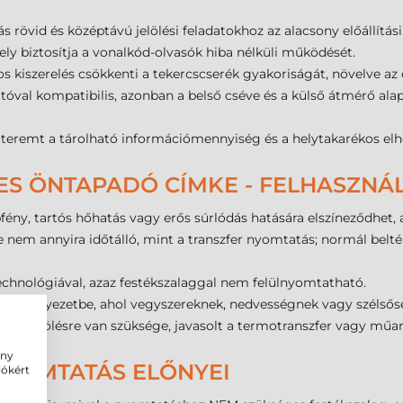
rövid és középtávú jelölési feladatokhoz az alacsony előállítás
ly biztosítja a vonalkód-olvasók hiba nélküli működését.
 kiszerelés csökkenti a tekercscserék gyakoriságát, növelve az
val kompatibilis, azonban a belső cséve és a külső átmérő alapj
teremt a tárolható információmennyiség és a helytakarékos elh
ES ÖNTAPADÓ CÍMKE - FELHASZNÁ
fény, tartós hőhatás vagy erős súrlódás hatására elszíneződhet,
 nem annyira időtálló, mint a transzfer nyomtatás; normál belt
echnológiával, azaz festékszalaggal nem felülnyomtatható.
lyan környezetbe, ahol vegyszereknek, nedvességnek vagy szélső
álló jelölésre van szüksége, javasolt a termotranszfer vagy mű
ény
NYOMTATÁS ELŐNYEI
iókért