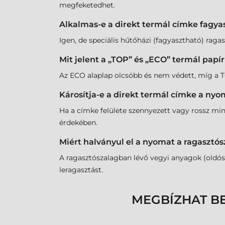
megfeketedhet.
Alkalmas-e a direkt termál címke fagya
Igen, de speciális hűtőházi (fagyasztható) ragasz
Mit jelent a „TOP” és „ECO” termál papí
Az ECO alaplap olcsóbb és nem védett, míg a TOP
Károsítja-e a direkt termál címke a nyo
Ha a címke felülete szennyezett vagy rossz min
érdekében.
Miért halványul el a nyomat a ragasztós
A ragasztószalagban lévő vegyi anyagok (oldós
leragasztást.
MEGBÍZHAT B