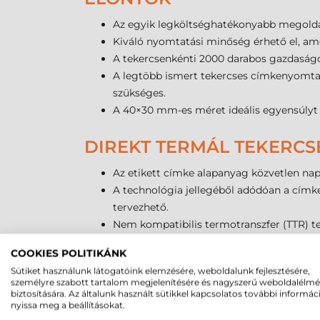
Az egyik legköltséghatékonyabb megoldás 
Kiváló nyomtatási minőség érhető el, ame
A tekercsenkénti 2000 darabos gazdaságos
A legtöbb ismert tekercses címkenyomtató
szükséges.
A 40×30 mm-es méret ideális egyensúlyt 
DIREKT TERMÁL TEKERCS
Az etikett címke alapanyag közvetlen nap
A technológia jellegéből adódóan a címke
tervezhető.
Nem kompatibilis termotranszfer (TTR) t
Nem ajánlott kültéri használatra vagy o
COOKIES POLITIKÁNK
Amennyiben hosszú távú, UV- és vegyszer
Sütiket használunk látogatóink elemzésére, weboldalunk fejlesztésére,
személyre szabott tartalom megjelenítésére és nagyszerű weboldalélm
A DIREKT TERMÁL CÍMKE
biztosítására. Az általunk használt sütikkel kapcsolatos további informác
nyissa meg a beállításokat.