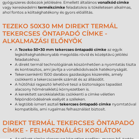
gyógyszeres dobozok jelölésére. Emellett általános
vonalkód címke
vagy kereskedelmi
termékcímke
feladatokra is tökéletesen alkalmas,
ahol fontos a költséghatékony és gyors előállítás.
TEZEKO 50X30 MM DIREKT TERMÁL
TEKERCSES ÖNTAPADÓ CÍMKE -
ALKALMAZÁSI ELŐNYÖK
A
Tezeko 50×30 mm tekercses öntapadó címke
az egyik
legköltséghatékonyabb megoldás rövid és középtávú jelölési
feladatokhoz.
A direkt termál technológiának köszönhetően a nyomtatás tiszta
és kontrasztos, ami javítja a vonalkódolvasók hatékonyságát.
Tekercsenkénti 1500 darabos gazdaságos kiszerelés, amely
csökkenti a tekercscserék számát és az állásidőt.
A hűtőházi ragasztó lehetővé teszi a biztonságos tapadást
alacsony hőmérsékletű környezetben is.
A kerekített sarokkialakítás csökkenti a címke véletlen
felpöndörödésének esélyét a széleken.
A legtöbb ismert asztali
tekercses öntapadó címke
nyomtatóval
kompatibilis, ami rugalmas felhasználást biztosít.
DIREKT TERMÁL TEKERCSES ÖNTAPADÓ
CÍMKE - FELHASZNÁLÁSI KORLÁTOK
Az etikett címke alapanyag közvetlen napfény, magas hő, tartós