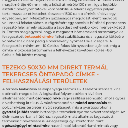
magátmérője 40 mm, míg a külső átmérője 100 mm, így a legtöbb
asztali címkenyomtatóval kompatibilis. A tekercs egyetlen pályán
tartalmazza az etiketteket, összesen 1500 darab címkét kínálva egy
egységben, ami kifejezetten gazdaságos megoldást jelent nagyobb
volumenű feladatokhoz. A rögzítésért egy speciális hűtőházi permanens
ragasztó felel, amely biztosítja a tapadást nehezebb körülmények között
is. Fontos megjegyezni, hogy a megadott hőmérsékleti tartományok a
felragasztott
öntapadó címke
fizikai stabilitására és a ragasztó kötésére
vonatkoznak, nem pedig a hőérzékeny nyomat UV-állóságára. A
felragasztás minimum -10 Celsius-fokos környezetben ajánlott, míg a
címke működési tartománya a felhelyezést követően -30 és +80
Celsius-fok között mozog.
TEZEKO 50X30 MM DIREKT TERMÁL
TEKERCSES ÖNTAPADÓ CÍMKE -
FELHASZNÁLÁSI TERÜLETEK
A termék kialakítása és alapanyaga számos B2B szektor számára kínál
optimális megoldást. A logisztikai folyamatokban kiválóan
alkalmazható mint
csomagcímke
vagy szállítási azonosító, ahol a gyors
olvashatóság kritikus. A raktározás során a
raktári azonosítás
és
polccímkézés területén nyújt segítséget, míg a gyártósorokon a
gyártási jelölés
során biztosítja a termékek nyomonkövethetőségét. Az
élelmiszeriparban a hűtőházi ragasztó miatt alkalmas fagyasztott
termékek címkézésére is. Az egészségügyi szektorban mint
egészségügyi mintacímke
használható laboratóriumi minták vagy