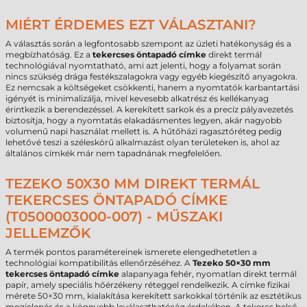
MIÉRT ÉRDEMES EZT VÁLASZTANI?
A választás során a legfontosabb szempont az üzleti hatékonyság és a
megbízhatóság. Ez a
tekercses öntapadó címke
direkt termál
technológiával nyomtatható, ami azt jelenti, hogy a folyamat során
nincs szükség drága festékszalagokra vagy egyéb kiegészítő anyagokra.
Ez nemcsak a költségeket csökkenti, hanem a nyomtatók karbantartási
igényét is minimalizálja, mivel kevesebb alkatrész és kellékanyag
érintkezik a berendezéssel. A kerekített sarkok és a precíz pályavezetés
biztosítja, hogy a nyomtatás elakadásmentes legyen, akár nagyobb
volumenű napi használat mellett is. A hűtőházi ragasztóréteg pedig
lehetővé teszi a széleskörű alkalmazást olyan területeken is, ahol az
általános címkék már nem tapadnának megfelelően.
TEZEKO 50X30 MM DIREKT TERMÁL
TEKERCSES ÖNTAPADÓ CÍMKE
(T0500003000-007) - MŰSZAKI
JELLEMZŐK
A termék pontos paramétereinek ismerete elengedhetetlen a
technológiai kompatibilitás ellenőrzéséhez. A
Tezeko 50×30 mm
tekercses öntapadó címke
alapanyaga fehér, nyomatlan direkt termál
papír, amely speciális hőérzékeny réteggel rendelkezik. A címke fizikai
mérete 50×30 mm, kialakítása kerekített sarkokkal történik az esztétikus
megjelenés és a könnyebb leválaszthatóság érdekében. A tekercs belső