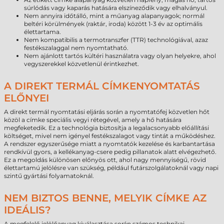
súrlódás vagy kaparás hatására elszíneződik vagy elhalványul.
Nem annyira időtálló, mint a műanyag alapanyagok; normál
beltéri körülmények (raktár, iroda) között 1-3 év az optimális
élettartama.
Nem kompatibilis a termotranszfer (TTR) technológiával, azaz
festékszalaggal nem nyomtatható.
Nem ajánlott tartós kültéri használatra vagy olyan helyekre, ahol
vegyszerekkel közvetlenül érintkezhet.
A DIREKT TERMÁL CÍMKENYOMTATÁS
ELŐNYEI
A direkt termál nyomtatási eljárás során a nyomtatófej közvetlen hőt
közöl a címke speciális vegyi rétegével, amely a hő hatására
megfeketedik. Ez a technológia biztosítja a legalacsonyabb előállítási
költséget, mivel nem igényel festékszalagot vagy tintát a működéshez.
A rendszer egyszerűsége miatt a nyomtatók kezelése és karbantartása
rendkívül gyors, a kellékanyag-csere pedig pillanatok alatt elvégezhető.
Ez a megoldás különösen előnyös ott, ahol nagy mennyiségű, rövid
élettartamú jelölésre van szükség, például futárszolgálatoknál vagy napi
szintű gyártási folyamatoknál.
NEM BIZTOS BENNE, MELYIK CÍMKE AZ
IDEÁLIS?
A megfelelő jelölőanyag kiválasztása során számos technikai