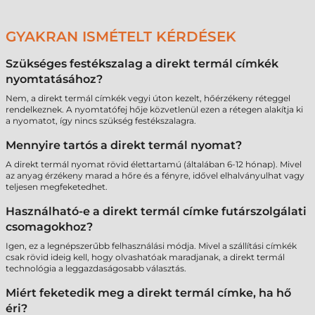
GYAKRAN ISMÉTELT KÉRDÉSEK
Szükséges festékszalag a direkt termál címkék
nyomtatásához?
Nem, a direkt termál címkék vegyi úton kezelt, hőérzékeny réteggel
rendelkeznek. A nyomtatófej hője közvetlenül ezen a rétegen alakítja ki
a nyomatot, így nincs szükség festékszalagra.
Mennyire tartós a direkt termál nyomat?
A direkt termál nyomat rövid élettartamú (általában 6-12 hónap). Mivel
az anyag érzékeny marad a hőre és a fényre, idővel elhalványulhat vagy
teljesen megfeketedhet.
Használható-e a direkt termál címke futárszolgálati
csomagokhoz?
Igen, ez a legnépszerűbb felhasználási módja. Mivel a szállítási címkék
csak rövid ideig kell, hogy olvashatóak maradjanak, a direkt termál
technológia a leggazdaságosabb választás.
Miért feketedik meg a direkt termál címke, ha hő
éri?