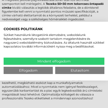
szempontot kell mérlegelni. A
Tezeko 50×30 mm tekercses öntapadó
címke
kiváló választás a legtöbb általános feladatra, de a döntésnél
figyelembe kell venni a nyomtató pontos műszaki specifikációját, a
címke várható élettartamát és a környezeti terhelést, például a
nedvességet vagy a szélsőséges hőmérséklet-ingadozást.
Amennyiben bizonytalan a technológiai kompatibilitásban, vagy
COOKIES POLITIKÁNK
speciális környezetbe keres megoldást, javasoljuk a kapcsolatfelvételt
szakértő értékesítő csapatunkkal. Nagyobb volumenű megrendelés
Sütiket használunk látogatóink elemzésére, weboldalunk
vagy egyedi gyártási igény esetén személyre szabott ajánlatot
fejlesztésére, személyre szabott tartalom megjelenítésére és
készítünk, hogy az Ön üzleti folyamataihoz leginkább illeszkedő,
nagyszerű weboldalélmény biztosítására. Az általunk használt sütikkel
költséghatékony megoldást biztosítsuk.
kapcsolatos további információkért nyissa meg a beállításokat.
TEZEKO TEKERCSES ÖNTAPADÓ CÍMKE -
KINEK AJÁNLOTT?
Mindent elfogadom
Ez a termék ideális választás azon vállalkozások számára, amelyek napi
Elfogadom
Elutasítom
szinten végeznek logisztikai, gyártási vagy kereskedelmi jelölési
feladatokat, és fontos számukra az alacsony üzemeltetési költség. A
tekercses öntapadó címke
alkalmazásával Ön egy egyszerűen
kezelhető, megbízható eszközt kap a munkafolyamatok
automatizálásához. Mivel a nyomtatás nem igényel festékszalagot,
egyszerűbb karbantartást és a piac egyik legkedvezőbb árú címkézési
megoldását teszi lehetővé. Optimalizálja költségeit és válassza a
professzionális Tezeko etiketteket a mindennapi azonosításhoz!