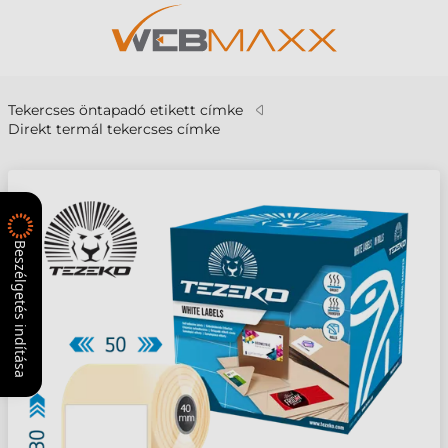
Tekercses öntapadó etikett címke
Direkt termál tekercses címke
Beszélgetés indítása