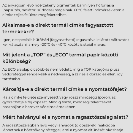
Az anyagban lévő hőérzékeny pigmentek bármilyen hőforrásra
(napsütés, radiátor, súrlódás) reagálnak. 60°C feletti hőmérsékleten a
címke teljes felülete megfeketedhet.
Alkalmas-e a direkt termál címke fagyasztott
termékekre?
Igen, de speciális hűtőházi (fagyasztható) ragasztóval ellátott változatot
kell választani, amely -20°C és -40°C között is stabil marad.
Mit jelent a „TOP” és „ECO” termál papír közötti
különbség?
Az ECO alaplap olcsóbb és nem védett, míg a TOP kategória plusz
védőréteggel rendelkezik a nedvesség, a zsír és a dörzsölés ellen, így
tartósabb.
Károsítja-e a direkt termál címke a nyomtatófejet?
Ha a címke felülete szennyezett vagy rossz minőségű (porol), az
gyorsíthatja a fej kopását. Mindig tiszta, minőségi tekercseket
használjon a hardver védelme érdekében.
Miért halványul el a nyomat a ragasztószalag alatt?
A ragasztószalagban lévő vegyi anyagok (oldószerek) reakcióba
léphetnek a hőérzékeny réteggel, ami a nyomat eltűnését okozhatja.