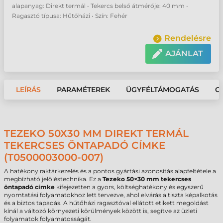
alapanyag: Direkt termál • Tekercs belső átmérője: 40 mm •
Ragasztó típusa: Hűtőházi • Szín: Fehér
Rendelésre
AJÁNLAT
LEÍRÁS
PARAMÉTEREK
ÜGYFÉLTÁMOGATÁS
G
TEZEKO 50X30 MM DIREKT TERMÁL
TEKERCSES ÖNTAPADÓ CÍMKE
(T0500003000-007)
A hatékony raktárkezelés és a pontos gyártási azonosítás alapfeltétele a
megbízható jelöléstechnika. Ez a
Tezeko 50×30 mm tekercses
öntapadó címke
kifejezetten a gyors, költséghatékony és egyszerű
nyomtatási folyamatokhoz lett tervezve, ahol elvárás a tiszta képalkotás
és a biztos tapadás. A hűtőházi ragasztóval ellátott etikett megoldást
kínál a változó környezeti körülmények között is, segítve az üzleti
folyamatok folyamatosságát.