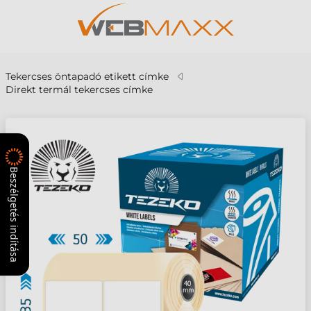
Tekercses öntapadó etikett címke
Direkt termál tekercses címke
Beszélgetés indítása