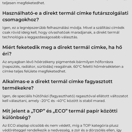
teljesen megfeketedhet.
Használható-e a direkt termál címke futárszolgálati
csomagokhoz?
Igen, ez a legnépszerűbb felhasználási módja. Mivel a szállítási címkék
csak rövid ideig kell, hogy olvashatóak maradjanak, a direkt termál
technológia a leggazdaságosabb választás.
Miért feketedik meg a direkt termál címke, ha hő
éri?
Az anyagban lévő hőérzékeny pigmentek bármilyen hőforrásra
(napsütés, radiátor, súrlódás) reagálnak. 60°C feletti hőmérsékleten a
címke teljes felülete megfeketedhet.
Alkalmas-e a direkt termál címke fagyasztott
termékekre?
Igen, de speciális hűtőházi (fagyasztható) ragasztóval ellátott változatot
kell választani, amely -20°C és -40°C között is stabil marad.
Mit jelent a „TOP” és „ECO” termál papír közötti
különbség?
Az ECO alaplap olcsóbb és nem védett, míg a TOP kategória plusz
védőréteggel rendelkezik a nedvesség, a zsír és a dörzsölés ellen, így