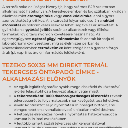
A termék sokoldalúságát bizonyítja, hogy számos B2B szektorban
alkalmazható hatékonyan. A kereskedelemben és logisztikában kiválóan
alkalmas mint
csomagcímke
vagy
vonalkód címke
, ahol a gyors
azonosíthatóság kritikus. A raktározási folyamatok során a
raktári
azonosítás
és polccímkézés eszköze lehet, segítve az árukövetést. A
gyártásban a
gyártási jelölés
során az alkatrészek vagy félkész
termékek rövid távú nyomon követésére használható. Az
egészségügyben
egészségügyi mintacímke
feladatait láthatja el
laboratóriumi környezetben, míg az élelmiszeriparban és
kiskereskedelemben
termékcímke
ként szolgálhat a gyorsan forgó
áruk (pl. napi friss áruk) információs felületeként.
TEZEKO 50X35 MM DIREKT TERMÁL
TEKERCSES ÖNTAPADÓ CÍMKE -
ALKALMAZÁSI ELŐNYÖK
Az egyik legköltséghatékonyabb megoldás rövid és középtávú
jelölési feladatokhoz a kedvező alapanyagár miatt.
A
tekercsenkénti 1000 darabos gazdaságos kiszerelés
ritkább
tekercscserét és folyamatosabb munkavégzést tesz lehetővé.
Kiváló kontrasztot és jó nyomtatási minőséget biztosít, ami
elengedhetetlen a vonalkódolvasók hibátlan működéséhez.
A kétpályás elrendezés növeli a nyomtatási hatékonyságot a
kompatibilis ipari eszközökben.
A legtöbb ismert asztali tekercses címkenyomtatóval
kompatibilis, de a pontos illeszkedést a nyomtató specifikációja