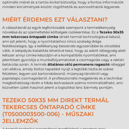
optimális méret és a tartós kivitel biztosítja, hogy a fontos információk
minden körülmények között rögzíthetők és azonosíthatók legyenek.
MIÉRT ÉRDEMES EZT VÁLASZTANI?
A választásnál az egyik legfontosabb szempont a termelékenység
növelése és az üzemeltetési költségek csökkentése. Ez a
Tezeko 50x35
mm tekercses öntapadó címke
direkt termál technológiával készül,
ami azt jelenti, hogy a nyomtatáshoz nincs szükség drága
festékszalagra, így a kellékanyag-beszerzés egyszerűbbé és olcsóbbá
válik. A kétpályás kialakítás lehetővé teszi, hogy az adott időegység alatt
kétszer annyi címke készüljön el a kompatibilis nyomtatókkal, ami
jelentősen gyorsítja a munkafolyamatokat a csomagolás vagy a raktári
betárolás során. A termék
általános célú permanens ragasztó
réteggel
van ellátva, amely biztos tapadást nyújt a legtöbb tiszta és száraz
felületen, legyen szó kartondobozról, műanyag tárolóról vagy
papíralapú csomagolásról. A professzionális megjelenés és a technikai
megbízhatóság révén a hibás leolvasások száma minimalizálható, ami
közvetlen üzleti hasznot jelent a logisztikai lánc bármely pontján.
TEZEKO 50X35 MM DIREKT TERMÁL
TEKERCSES ÖNTAPADÓ CÍMKE
(T0500003500-006) - MŰSZAKI
JELLEMZŐK
A termék technikai paraméterei megfelelnek a modern ipari