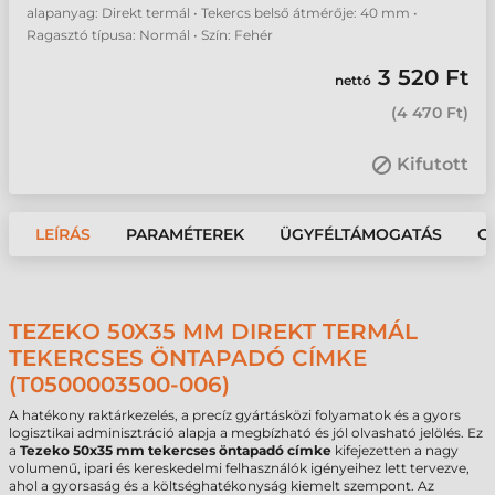
alapanyag: Direkt termál • Tekercs belső átmérője: 40 mm •
Ragasztó típusa: Normál • Szín: Fehér
3 520 Ft
nettó
(
4 470 Ft
)
Kifutott
LEÍRÁS
PARAMÉTEREK
ÜGYFÉLTÁMOGATÁS
G
TEZEKO 50X35 MM DIREKT TERMÁL
TEKERCSES ÖNTAPADÓ CÍMKE
(T0500003500-006)
A hatékony raktárkezelés, a precíz gyártásközi folyamatok és a gyors
logisztikai adminisztráció alapja a megbízható és jól olvasható jelölés. Ez
a
Tezeko 50x35 mm tekercses öntapadó címke
kifejezetten a nagy
volumenű, ipari és kereskedelmi felhasználók igényeihez lett tervezve,
ahol a gyorsaság és a költséghatékonyság kiemelt szempont. Az