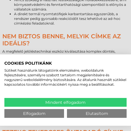
környezetvédelmi és fenntarthatósági szempontból is előnyös a
vállalatok számára.
A direkt termál nyomtatófejek karbantartása egyszerűbb, a
rendszer pedig gyorsabb reakcióidőt tesz lehetővé az ad-hoc
címkézési feladatoknál.
NEM BIZTOS BENNE, MELYIK CÍMKE AZ
IDEÁLIS?
A megfelelő jelöléstechnikai eszköz kiválasztása komplex döntés,
amelynél figyelembe kell venni a nyomtatási technológia
kompatibilitását, a címkézendő felület anyagát és a várható környezeti
COOKIES POLITIKÁNK
terhelést. Egy rosszul megválasztott alapanyag vagy ragasztó típus
jelentős többletköltséget és logisztikai fennakadást okozhat, ezért
Sütiket használunk látogatóink elemzésére, weboldalunk
érdemes a tervezési fázisban szakértői segítséget igénybe venni. A
fejlesztésére, személyre szabott tartalom megjelenítésére és
Tezeko 50x35 mm tekercses öntapadó címke
kiváló megoldás a
nagyszerű weboldalélmény biztosítására. Az általunk használt sütikkel
legtöbb általános feladatra, de speciális igények esetén más konstrukció
kapcsolatos további információkért nyissa meg a beállításokat.
lehet kifizetődőbb.
Amennyiben Önöknek egyedi méretre, speciális ragasztóra vagy extrém
környezeti ellenállásra van szükségük, tanácsadó csapatunk készséggel
Mindent elfogadom
áll rendelkezésre a legmegfelelőbb konstrukció meghatározásában.
Nagyobb volumenű beszerzések vagy rendszeres szállítási igény esetén
Elfogadom
Elutasítom
kérjék személyre szabott ajánlatunkat, hogy optimalizálhassák
üzemeltetési költségeiket és biztosítsák ellátási láncuk zavartalanságát.