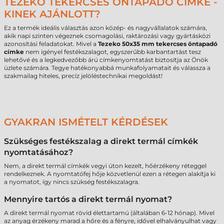
TEZEKO TEKERCSES ÖNTAPADÓ CÍMKE -
KINEK AJÁNLOTT?
Ez a termék ideális választás azon közép- és nagyvállalatok számára,
akik napi szinten végeznek csomagolási, raktározási vagy gyártásközi
azonosítási feladatokat. Mivel a
Tezeko 50x35 mm tekercses öntapadó
címke
nem igényel festékszalagot, egyszerűbb karbantartást tesz
lehetővé és a legkedvezőbb árú címkenyomtatást biztosítja az Önök
üzlete számára. Tegye hatékonyabbá munkafolyamatait és válassza a
szakmailag hiteles, precíz jelöléstechnikai megoldást!
GYAKRAN ISMÉTELT KÉRDÉSEK
Szükséges festékszalag a direkt termál címkék
nyomtatásához?
Nem, a direkt termál címkék vegyi úton kezelt, hőérzékeny réteggel
rendelkeznek. A nyomtatófej hője közvetlenül ezen a rétegen alakítja ki
a nyomatot, így nincs szükség festékszalagra.
Mennyire tartós a direkt termál nyomat?
A direkt termál nyomat rövid élettartamú (általában 6-12 hónap). Mivel
az anyag érzékeny marad a hőre és a fényre, idővel elhalványulhat vagy