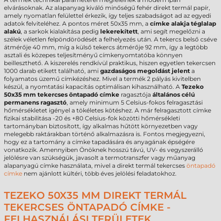
elvárásoknak. Az alapanyag kiváló minőségű fehér direkt termál papír,
amely nyomatlan felülettel érkezik, így teljes szabadságot ad az egyedi
adatok felviteléhez. A pontos méret 50x35 mm, a
címke alakja téglalap
alakú
, a sarkok kialakítása pedig
lekerekített
, ami segít megelőzni a
szélek véletlen felpöndörödését a felhelyezés után. A tekercs belső cséve
átmérője 40 mm, míg a külső tekercs átmérője 92 mm, így a legtöbb
asztali és közepes teljesítményű címkenyomtatóba könnyen
beilleszthető. A kiszerelés rendkívül praktikus, hiszen egyetlen tekercsen
1000 darab etikett található, ami
gazdaságos megoldást jelent
a
folyamatos üzemű címkézéshez. Mivel a termék 2 pályás kivitelben
készül, a nyomtatási kapacitás optimálisan kihasználható. A
Tezeko
50x35 mm tekercses öntapadó címke
ragasztója
általános célú
permanens ragasztó
, amely minimum 5 Celsius-fokos felragasztási
hőmérsékletet igényel a tökéletes kötéshez. A már felragasztott címke
fizikai stabilitása -20 és +80 Celsius-fok közötti hőmérsékleti
tartományban biztosított, így alkalmas hűtött környezetben vagy
melegebb raktárakban történő alkalmazásra is. Fontos megjegyezni,
hogy ez a tartomány a címke tapadására és anyagának épségére
vonatkozik. Amennyiben Önöknek hosszú távú, UV- és vegyszerálló
jelölésre van szükségük, javasolt a termotranszfer vagy műanyag
alapanyagú címke használata, mivel a direkt termál tekercses
öntapadó
címke
nem ajánlott kültéri, több éves jelölési feladatokhoz.
TEZEKO 50X35 MM DIREKT TERMÁL
TEKERCSES ÖNTAPADÓ CÍMKE -
FELHASZNÁLÁSI TERÜLETEK