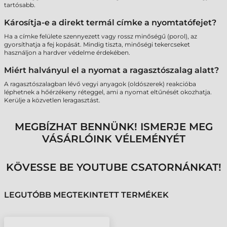
tartósabb.
Károsítja-e a direkt termál címke a nyomtatófejet?
Ha a címke felülete szennyezett vagy rossz minőségű (porol), az
gyorsíthatja a fej kopását. Mindig tiszta, minőségi tekercseket
használjon a hardver védelme érdekében.
Miért halványul el a nyomat a ragasztószalag alatt?
A ragasztószalagban lévő vegyi anyagok (oldószerek) reakcióba
léphetnek a hőérzékeny réteggel, ami a nyomat eltűnését okozhatja.
Kerülje a közvetlen leragasztást.
MEGBÍZHAT BENNÜNK! ISMERJE MEG
VÁSÁRLÓINK VÉLEMÉNYÉT
KÖVESSE BE YOUTUBE CSATORNÁNKAT!
LEGUTÓBB MEGTEKINTETT TERMÉKEK