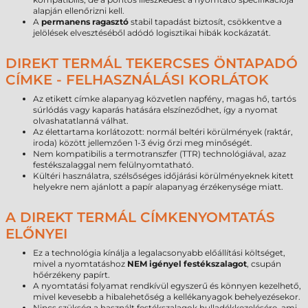
alapján ellenőrizni kell.
A
permanens ragasztó
stabil tapadást biztosít, csökkentve a
jelölések elvesztéséből adódó logisztikai hibák kockázatát.
DIREKT TERMÁL TEKERCSES ÖNTAPADÓ
CÍMKE - FELHASZNÁLÁSI KORLÁTOK
Az etikett címke alapanyag közvetlen napfény, magas hő, tartós
súrlódás vagy kaparás hatására elszíneződhet, így a nyomat
olvashatatlanná válhat.
Az élettartama korlátozott: normál beltéri körülmények (raktár,
iroda) között jellemzően 1-3 évig őrzi meg minőségét.
Nem kompatibilis a termotranszfer (TTR) technológiával, azaz
festékszalaggal nem felülnyomtatható.
Kültéri használatra, szélsőséges időjárási körülményeknek kitett
helyekre nem ajánlott a papír alapanyag érzékenysége miatt.
A DIREKT TERMÁL CÍMKENYOMTATÁS
ELŐNYEI
Ez a technológia kínálja a legalacsonyabb előállítási költséget,
mivel a nyomtatáshoz
NEM igényel festékszalagot
, csupán
hőérzékeny papírt.
A nyomtatási folyamat rendkívül egyszerű és könnyen kezelhető,
mivel kevesebb a hibalehetőség a kellékanyagok behelyezésekor.
Nincs szükség a használt festékszalagok hulladékkezelésére, ami