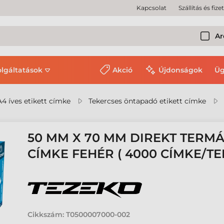
Kapcsolat
Szállítás és fize
Ar
olgáltatások
Akció
Újdonságok
Üg
A4 íves etikett címke
Tekercses öntapadó etikett címke
50 MM X 70 MM DIREKT TERMÁ
CÍMKE FEHÉR ( 4000 CÍMKE/TE
Cikkszám:
T0500007000-002