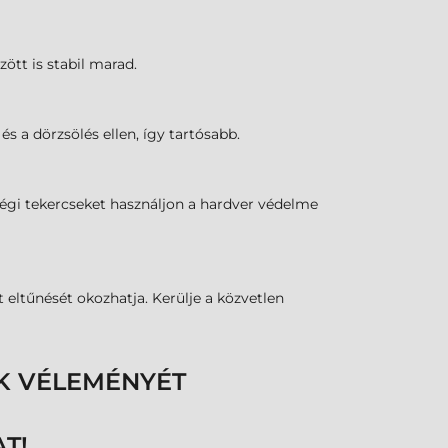
zött is stabil marad.
s a dörzsölés ellen, így tartósabb.
őségi tekercseket használjon a hardver védelme
eltűnését okozhatja. Kerülje a közvetlen
K VÉLEMÉNYÉT
T!