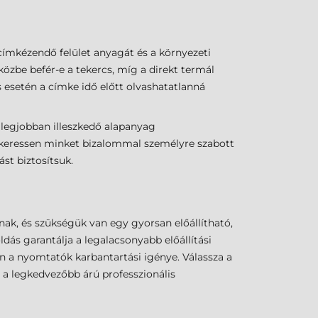
 címkézendő felület anyagát és a környezeti
zbe befér-e a tekercs, míg a direkt termál
 esetén a címke idő előtt olvashatatlanná
 legjobban illeszkedő alapanyag
, keressen minket bizalommal személyre szabott
st biztosítsuk.
ak, és szükségük van egy gyorsan előállítható,
dás garantálja a legalacsonyabb előállítási
n a nyomtatók karbantartási igénye. Válassza a
 a legkedvezőbb árú professzionális