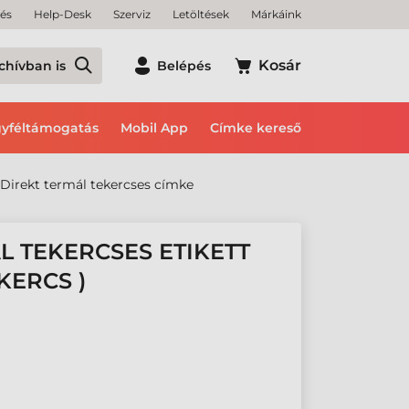
tés
Help-Desk
Szerviz
Letöltések
Márkáink
Kosár
chívban is
Belépés
yféltámogatás
Mobil App
Címke kereső
Direkt termál tekercses címke
L TEKERCSES ETIKETT
KERCS )