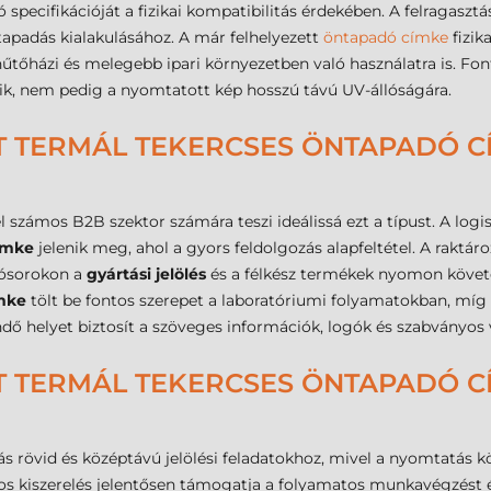
ó specifikációját a fizikai kompatibilitás érdekében. A felragasz
tapadás kialakulásához. A már felhelyezett
öntapadó címke
fizik
űtőházi és melegebb ipari környezetben való használatra is. Fo
zik, nem pedig a nyomtatott kép hosszú távú UV-állóságára.
T TERMÁL TEKERCSES ÖNTAPADÓ CÍ
 számos B2B szektor számára teszi ideálissá ezt a típust. A logi
ímke
jelenik meg, ahol a gyors feldolgozás alapfeltétel. A raktár
tósorokon a
gyártási jelölés
és a félkész termékek nyomon követé
mke
tölt be fontos szerepet a laboratóriumi folyamatokban, mí
ndő helyet biztosít a szöveges információk, logók és szabványo
T TERMÁL TEKERCSES ÖNTAPADÓ C
rövid és középtávú jelölési feladatokhoz, mivel a nyomtatás kö
os kiszerelés jelentősen támogatja a folyamatos munkavégzést 