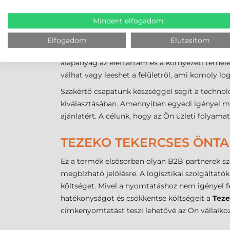
NEM BIZTOS BENNE, MELY
Mindent elfogadom
A megfelelő jelöléstechnikai eszköz kiválasztás
Elfogadom
Elutasítom
hatásokat. A 76 mm-es belső magátmérő és a 1
alapanyag az élettartam és a környezeti terhel
válhat vagy leeshet a felületről, ami komoly lo
Szakértő csapatunk készséggel segít a technoló
kiválasztásában. Amennyiben egyedi igényei me
ajánlatért. A célunk, hogy az Ön üzleti folyama
TEZEKO TEKERCSES ÖNTA
Ez a termék elsősorban olyan B2B partnerek sz
megbízható jelölésre. A logisztikai szolgáltató
költséget. Mivel a nyomtatáshoz nem igényel f
hatékonyságot és csökkentse költségeit a
Teze
címkenyomtatást teszi lehetővé az Ön vállalko