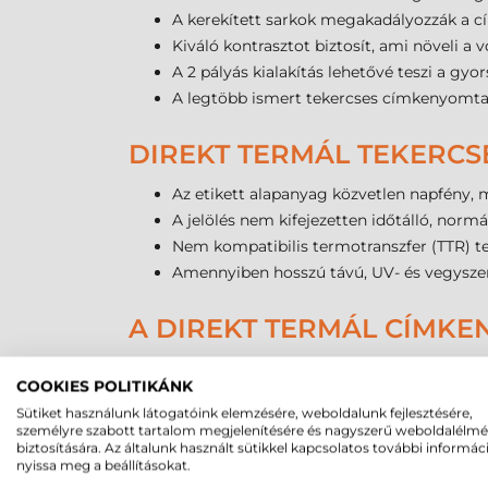
A kerekített sarkok megakadályozzák a cím
Kiváló kontrasztot biztosít, ami növeli a
A 2 pályás kialakítás lehetővé teszi a gy
A legtöbb ismert tekercses címkenyomta
DIREKT TERMÁL TEKERCS
Az etikett alapanyag közvetlen napfény, 
A jelölés nem kifejezetten időtálló, norm
Nem kompatibilis termotranszfer (TTR) te
Amennyiben hosszú távú, UV- és vegyszer
A DIREKT TERMÁL CÍMKE
A direkt termál technológia működésének lényeg
COOKIES POLITIKÁNK
papíron. Ez a
Tezeko 50×70 mm tekercses ön
Sütiket használunk látogatóink elemzésére, weboldalunk fejlesztésére,
nincs szükség. Ez a megoldás biztosítja a lega
személyre szabott tartalom megjelenítésére és nagyszerű weboldalélm
technológia egyszerűsége miatt a karbantartás
biztosítására. Az általunk használt sütikkel kapcsolatos további informác
nyissa meg a beállításokat.
folyamatok során.