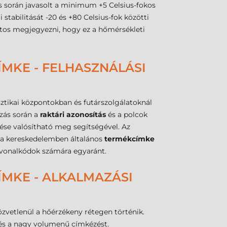
tás során javasolt a minimum +5 Celsius-fokos
ai stabilitását -20 és +80 Celsius-fok közötti
ntos megjegyezni, hogy ez a hőmérsékleti
MKE - FELHASZNÁLÁSI
sztikai központokban és futárszolgálatoknál
ozás során a
raktári azonosítás
és a polcok
se valósítható meg segítségével. Az
g a kereskedelemben általános
termékcímke
s vonalkódok számára egyaránt.
ÍMKE - ALKALMAZÁSI
zvetlenül a hőérzékeny rétegen történik.
és a nagy volumenű címkézést.