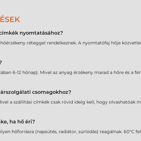
DÉSEK
l címkék nyomtatásához?
 hőérzékeny réteggel rendelkeznek. A nyomtatófej hője közvetlenü
?
ában 6-12 hónap). Mivel az anyag érzékeny marad a hőre és a fén
utárszolgálati csomagokhoz?
ivel a szállítási címkék csak rövid ideig kell, hogy olvashatóak 
ke, ha hő éri?
n hőforrásra (napsütés, radiátor, súrlódás) reagálnak. 60°C fele