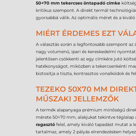
50×70 mm tekercses öntapadó címke
költség
kritikus szempont. A direkt termál technológi
gyorsabbá válik. Az optimális méret és a kiváló
MIÉRT ÉRDEMES EZT VÁL
A választás során a legfontosabb szempont az á
nagy volumenű, ipari és kereskedelmi nyomtatá
jelentősen csökkenti az egy címkére jutó költsé
hatékonyságot, miközben a tekercsenkénti maga
biztosítja a tiszta, kontrasztos vonalkódok és 
TEZEKO 50X70 MM DIREKT
MŰSZAKI JELLEMZŐK
A termék alapanyaga prémium minőségű direkt t
mérete 50×70 mm, alakjukat tekintve téglalap al
ragasztó
felel, amely kiváló tapadást mutat a l
tartalmaz, amely 2 pályás elrendezésben helyez