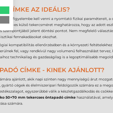
IK CÍMKE AZ IDEÁLIS?
a során figyelembe kell venni a nyomtató fizikai paramétereit, a
72 mm-es külső tekercsméret meghatározza, hogy az adott eszkö
és szempontjából jelent döntési pontot. Nem megfelelő választás
gisztikai fennakadásokat okozhat.
giai kompatibilitás ellenőrzésében és a környezeti feltételekhez
rülnek fel, vagy rendkívül nagy volumenű felhasználást tervez
taihoz technikailag és gazdaságilag is a legoptimálisabb megoldá
PADÓ CÍMKE - KINEK AJÁNLOTT?
ámára ajánlott, akik napi szinten nagy mennyiségű árut mozgatn
k, gyártó cégek és élelmiszeripari feldolgozók számára ez a megol
estékszalagot, egyszerűbbé válik a készletgazdálkodás és csökke
ko 50×70 mm tekercses öntapadó címke
használatával, amely
zása számára.