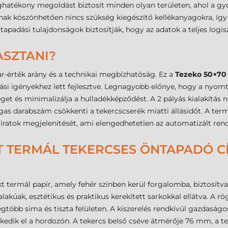
hatékony megoldást biztosít minden olyan területen, ahol a gyo
ának köszönhetően nincs szükség kiegészítő kellékanyagokra, íg
 tapadási tulajdonságok biztosítják, hogy az adatok a teljes logi
ASZTANI?
r-érték arány és a technikai megbízhatóság. Ez a
Tezeko 50×70
si igényekhez lett fejlesztve. Legnagyobb előnye, hogy a nyom
get és minimalizálja a hulladékképződést. A 2 pályás kialakítás 
s darabszám csökkenti a tekercscserék miatti állásidőt. A term
feliratok megjelenítését, ami elengedhetetlen az automatizált r
 TERMÁL TEKERCSES ÖNTAPADÓ CÍM
ermál papír, amely fehér színben kerül forgalomba, biztosítva
akúak, esztétikus és praktikus kerekített sarkokkal ellátva. A rö
egtöbb sima és tiszta felületen. A kiszerelés rendkívül gazdaság
kedik el a hordozón. A tekercs belső cséve átmérője 76 mm, a te