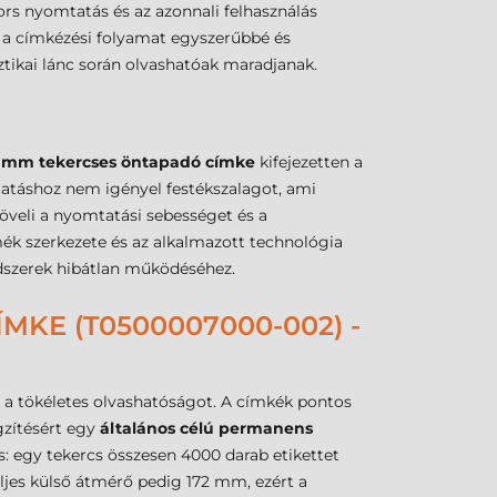
rs nyomtatás és az azonnali felhasználás
y a címkézési folyamat egyszerűbbé és
sztikai lánc során olvashatóak maradjanak.
 mm tekercses öntapadó címke
kifejezetten a
tatáshoz nem igényel festékszalagot, ami
növeli a nyomtatási sebességet és a
ék szerkezete és az alkalmazott technológia
endszerek hibátlan működéséhez.
KE (T0500007000-002) -
 a tökéletes olvashatóságot. A címkék pontos
gzítésért egy
általános célú permanens
os: egy tekercs összesen 4000 darab etikettet
ljes külső átmérő pedig 172 mm, ezért a