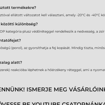
sztott termékekre?
tóval ellátott változatot kell választani, amely -20°C és -40°C kö
r közötti különbség?
 kategória plusz védőréteggel rendelkezik a nedvesség, a zsír é
mtatófejet?
őségű (porol), az gyorsíthatja a fej kopását. Mindig tiszta, min
zalag alatt?
zerek) reakcióba léphetnek a hőérzékeny réteggel, ami a nyomat 
ENNÜNK! ISMERJE MEG VÁSÁRLÓIN
ÖVESSE BE YOUTUBE CSATORNÁNKA