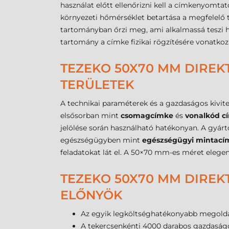
használat előtt ellenőrizni kell a címkenyomtat
környezeti hőmérséklet betartása a megfelelő 
tartományban őrzi meg, ami alkalmassá teszi h
tartomány a címke fizikai rögzítésére vonatko
TEZEKO 50X70 MM DIREK
TERÜLETEK
A technikai paraméterek és a gazdaságos kivitel
elsősorban mint
csomagcímke
és
vonalkód c
jelölése során használható hatékonyan. A gyár
egészségügyben mint
egészségügyi mintací
feladatokat lát el. A 50×70 mm-es méret elege
TEZEKO 50X70 MM DIREK
ELŐNYÖK
Az egyik legköltséghatékonyabb megoldás 
A tekercsenkénti 4000 darabos gazdaság