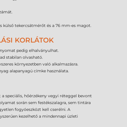
számát.
es külső tekercsátmérőt és a 76 mm-es magot.
LÁSI KORLÁTOK
 nyomat pedig elhalványulhat.
ad stabilan olvasható.
yszeres környezetben való alkalmazásra.
anyag alapanyagú címke használata.
 a speciális, hőérzékeny vegyi réteggel bevont
olyamat során sem festékszalagra, sem tintára
yetlen fogyóeszközt kell cserélni. A
gyszerűen kezelhető a mindennapi üzleti