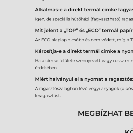
Alkalmas-e a direkt termál címke fagya
Igen, de speciális hűtőházi (fagyasztható) ragasz
Mit jelent a „TOP” és „ECO” termál papí
Az ECO alaplap olcsóbb és nem védett, míg a TOP
Károsítja-e a direkt termál címke a nyo
Ha a címke felülete szennyezett vagy rossz min
érdekében.
Miért halványul el a nyomat a ragasztós
A ragasztószalagban lévő vegyi anyagok (oldós
leragasztást.
MEGBÍZHAT B
K