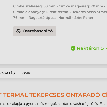
Címke szélesség: 50 mm • Címke magasság: 70 mm •
Címke alapanyag: Direkt termál • Tekercs belső átmér
76 mm • Ragasztó típusa: Normál • Szín: Fehér
Összehasonlító
Raktáron 51
MOGATÁS
GYIK
T TERMÁL TEKERCSES ÖNTAPADÓ CÍ
amatok alapja a gyorsan és megbízhatóan olvasható jelölés. Ez a 