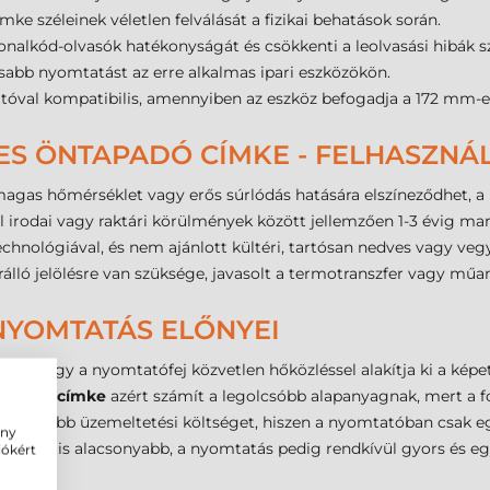
ke széleinek véletlen felválását a fizikai behatások során.
 vonalkód-olvasók hatékonyságát és csökkenti a leolvasási hibák 
orsabb nyomtatást az erre alkalmas ipari eszközökön.
tóval kompatibilis, amennyiben az eszköz befogadja a 172 mm-
ES ÖNTAPADÓ CÍMKE - FELHASZNÁ
magas hőmérséklet vagy erős súrlódás hatására elszíneződhet, a
ál irodai vagy raktári körülmények között jellemzően 1-3 évig mar
chnológiával, és nem ajánlott kültéri, tartósan nedves vagy veg
álló jelölésre van szüksége, javasolt a termotranszfer vagy mű
NYOMTATÁS ELŐNYEI
e, hogy a nyomtatófej közvetlen hőközléssel alakítja ki a képet
tapadó címke
azért számít a legolcsóbb alapanyagnak, mert a f
lacsonyabb üzemeltetési költséget, hiszen a nyomtatóban csak eg
ény
i igény is alacsonyabb, a nyomtatás pedig rendkívül gyors és e
iókért