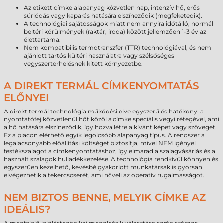
Az etikett címke alapanyag közvetlen nap, intenzív hő, erős
súrlódás vagy kaparás hatására elszíneződik (megfeketedik).
A technológiai sajátosságok miatt nem annyira időtálló; normál
beltéri körülmények (raktár, iroda) között jellemzően 1-3 év az
élettartama.
Nem kompatibilis termotranszfer (TTR) technológiával, és nem
ajánlott tartós kültéri használatra vagy szélsőséges
vegyszerterhelésnek kitett környezetbe.
A DIREKT TERMÁL CÍMKENYOMTATÁS
ELŐNYEI
A direkt termál technológia működési elve egyszerű és hatékony: a
nyomtatófej közvetlenül hőt közöl a címke speciális vegyi rétegével, ami
a hő hatására elszíneződik, így hozva létre a kívánt képet vagy szöveget.
Ez a piacon elérhető egyik legolcsóbb alapanyag típus. A rendszer a
legalacsonyabb előállítási költséget biztosítja, mivel NEM igényel
festékszalagot a címkenyomtatáshoz, így elmarad a szalagvásárlás és a
használt szalagok hulladékkezelése. A technológia rendkívül könnyen és
egyszerűen kezelhető, kevésbé gyakorlott munkatársak is gyorsan
elvégezhetik a tekercscserét, ami növeli az operatív rugalmasságot.
NEM BIZTOS BENNE, MELYIK CÍMKE AZ
IDEÁLIS?
A megfelelő jelöléstechnikai megoldás kiválasztása során számos