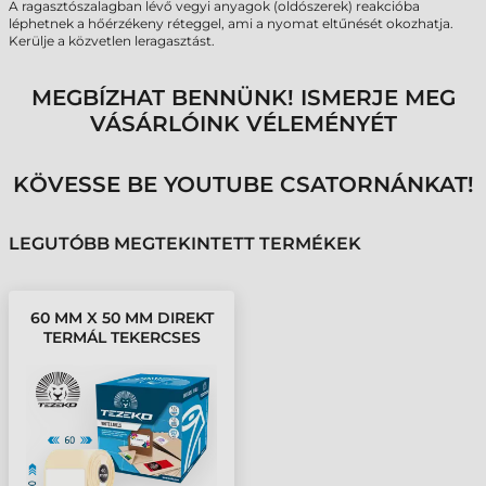
A ragasztószalagban lévő vegyi anyagok (oldószerek) reakcióba
léphetnek a hőérzékeny réteggel, ami a nyomat eltűnését okozhatja.
Kerülje a közvetlen leragasztást.
MEGBÍZHAT BENNÜNK! ISMERJE MEG
VÁSÁRLÓINK VÉLEMÉNYÉT
KÖVESSE BE YOUTUBE CSATORNÁNKAT!
LEGUTÓBB MEGTEKINTETT TERMÉKEK
60 MM X 50 MM DIREKT
TERMÁL TEKERCSES
ETIKETT CÍMKE FEHÉR (
3000 CÍMKE/TEKERCS )