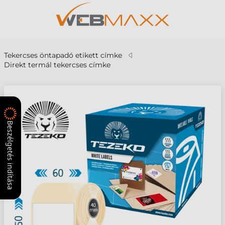
Tekercses öntapadó etikett címke
Direkt termál tekercses címke
Beszélgetés indítása