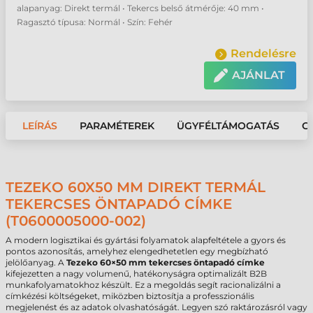
alapanyag: Direkt termál • Tekercs belső átmérője: 40 mm •
Ragasztó típusa: Normál • Szín: Fehér
Rendelésre
AJÁNLAT
LEÍRÁS
PARAMÉTEREK
ÜGYFÉLTÁMOGATÁS
G
TEZEKO 60X50 MM DIREKT TERMÁL
TEKERCSES ÖNTAPADÓ CÍMKE
(T0600005000-002)
A modern logisztikai és gyártási folyamatok alapfeltétele a gyors és
pontos azonosítás, amelyhez elengedhetetlen egy megbízható
jelölőanyag. A
Tezeko 60×50 mm tekercses öntapadó címke
kifejezetten a nagy volumenű, hatékonyságra optimalizált B2B
munkafolyamatokhoz készült. Ez a megoldás segít racionalizálni a
címkézési költségeket, miközben biztosítja a professzionális
megjelenést és az adatok olvashatóságát. Legyen szó raktározásról vagy