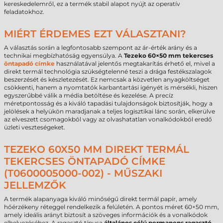
kereskedelemről, ez a termék stabil alapot nyújt az operatív
feladatokhoz.
MIÉRT ÉRDEMES EZT VÁLASZTANI?
A választás során a legfontosabb szempont az ár-érték arány és a
technikai megbízhatóság egyensúlya. A
Tezeko 60×50 mm tekercses
öntapadó címke
használatával jelentős megtakarítás érhető el, mivel a
direkt termál technológia szükségtelenné teszi a drága festékszalagok
beszerzését és készletezését. Ez nemcsak a közvetlen anyagköltséget
csökkenti, hanem a nyomtatók karbantartási igényét is mérsékli, hiszen
egyszerűbbé válik a média betöltése és kezelése. A precíz
méretpontosság és a kiváló tapadási tulajdonságok biztosítják, hogy a
jelölések a helyükön maradjanak a teljes logisztikai lánc során, elkerülve
az elveszett csomagokból vagy az olvashatatlan vonalkódokból eredő
üzleti veszteségeket.
TEZEKO 60X50 MM DIREKT TERMÁL
TEKERCSES ÖNTAPADÓ CÍMKE
(T0600005000-002) - MŰSZAKI
JELLEMZŐK
A termék alapanyaga kiváló minőségű direkt termál papír, amely
hőérzékeny réteggel rendelkezik a felületén. A pontos méret 60×50 mm,
amely ideális arányt biztosít a szöveges információk és a vonalkódok
elhelyezéséhez. A ragasztó típusa
általános célú permanens ragasztó
,