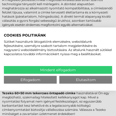
technológiai tényezőt kell mérlegelni. A döntést alapvetően
meghatározza az alkalmazott nyomtató kompatibilitása, a címkézendő
felület típusa, valamint a címke tervezett élettartama és a környezeti
hatások (páratartalom, hőingadozás). A direkt termál alapanyag kiváló
választás a gyors forgási sebességű árukhoz, azonban tartósabb
igények esetén érdemes megfontolni egyéb alternatívákat.
Amennyiben hosszú távú, UV- és vegyszerálló jelölésre van szüksége,
COOKIES POLITIKÁNK
javasolt a termotranszfer vagy műanyag alapanyagú címke használata.
Szakértő csapatunk készséggel áll rendelkezésre a technológiai
Sütiket használunk látogatóink elemzésére, weboldalunk
egyeztetésben, hogy az Ön üzleti igényeihez leginkább illeszkedő
fejlesztésére, személyre szabott tartalom megjelenítésére és
megoldást találjuk meg. Egyedi igények vagy nagy volumenű beszerzés
nagyszerű weboldalélmény biztosítására. Az általunk használt sütikkel
esetén kérje személyre szabott ajánlatunkat, hogy optimalizálhassa
kapcsolatos további információkért nyissa meg a beállításokat.
vállalkozása költségeit és hatékonyságát.
TEZEKO TEKERCSES ÖNTAPADÓ CÍMKE -
Mindent elfogadom
KINEK AJÁNLOTT?
Elfogadom
Elutasítom
Ez a termék ideális választás azon B2B szereplők számára, akik napi
szinten nagy mennyiségben állítanak elő logisztikai bizonylatokat,
raktári azonosítókat vagy rövid élettartamú termékjelöléseket. A
Tezeko 60×50 mm tekercses öntapadó címke
használatával Ön egy
megbízható, szakmailag hitelesített kellékanyagot kap. Mivel a
nyomtatási folyamat nem igényel festékszalagot, ez egyszerűbb
karbantartást tesz lehetővé és a legalacsonyabb költségű
címkenyomtatást biztosítja vállalkozása számára. Válassza a Tezeko
minőséget a zavartalan üzletmenet érdekében!