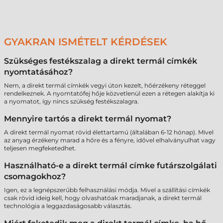
GYAKRAN ISMÉTELT KÉRDÉSEK
Szükséges festékszalag a direkt termál címkék
nyomtatásához?
Nem, a direkt termál címkék vegyi úton kezelt, hőérzékeny réteggel
rendelkeznek. A nyomtatófej hője közvetlenül ezen a rétegen alakítja ki
a nyomatot, így nincs szükség festékszalagra.
Mennyire tartós a direkt termál nyomat?
A direkt termál nyomat rövid élettartamú (általában 6-12 hónap). Mivel
az anyag érzékeny marad a hőre és a fényre, idővel elhalványulhat vagy
teljesen megfeketedhet.
Használható-e a direkt termál címke futárszolgálati
csomagokhoz?
Igen, ez a legnépszerűbb felhasználási módja. Mivel a szállítási címkék
csak rövid ideig kell, hogy olvashatóak maradjanak, a direkt termál
technológia a leggazdaságosabb választás.