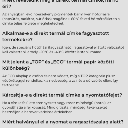
Miért feketedik meg a direkt termál címke, ha hő
éri?
Az anyagban lévő hőérzékeny pigmentek bármilyen hőforrásra
(napsütés, radiátor, súrlódás) reagálnak. 60°C feletti hőmérsékleten a
címke teljes felülete megfeketedhet.
Alkalmas-e a direkt termál címke fagyasztott
termékekre?
Igen, de speciális hűtőházi (fagyasztható) ragasztóval ellátott változatot
kell választani, amely -20°C és -40°C között is stabil marad.
Mit jelent a „TOP” és „ECO” termál papír közötti
különbség?
Az ECO alaplap olcsóbb és nem védett, míg a TOP kategória plusz
védőréteggel rendelkezik a nedvesség, a zsír és a dörzsölés ellen, így
tartósabb.
Károsítja-e a direkt termál címke a nyomtatófejet?
Ha a címke felülete szennyezett vagy rossz minőségű (porol), az
gyorsíthatja a fej kopását. Mindig tiszta, minőségi tekercseket
használjon a hardver védelme érdekében.
Miért halványul el a nyomat a ragasztószalag alatt?