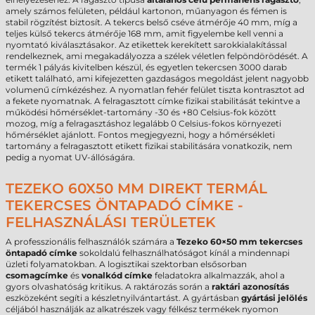
amely számos felületen, például kartonon, műanyagon és fémen is
stabil rögzítést biztosít. A tekercs belső cséve átmérője 40 mm, míg a
teljes külső tekercs átmérője 168 mm, amit figyelembe kell venni a
nyomtató kiválasztásakor. Az etikettek kerekített sarokkialakítással
rendelkeznek, ami megakadályozza a szélek véletlen felpöndörödését. A
termék 1 pályás kivitelben készül, és egyetlen tekercsen 3000 darab
etikett található, ami kifejezetten gazdaságos megoldást jelent nagyobb
volumenű címkézéshez. A nyomatlan fehér felület tiszta kontrasztot ad
a fekete nyomatnak. A felragasztott címke fizikai stabilitását tekintve a
működési hőmérséklet-tartomány -30 és +80 Celsius-fok között
mozog, míg a felragasztáshoz legalább 0 Celsius-fokos környezeti
hőmérséklet ajánlott. Fontos megjegyezni, hogy a hőmérsékleti
tartomány a felragasztott etikett fizikai stabilitására vonatkozik, nem
pedig a nyomat UV-állóságára.
TEZEKO 60X50 MM DIREKT TERMÁL
TEKERCSES ÖNTAPADÓ CÍMKE -
FELHASZNÁLÁSI TERÜLETEK
A professzionális felhasználók számára a
Tezeko 60×50 mm tekercses
öntapadó címke
sokoldalú felhasználhatóságot kínál a mindennapi
üzleti folyamatokban. A logisztikai szektorban elsősorban
csomagcímke
és
vonalkód címke
feladatokra alkalmazzák, ahol a
gyors olvashatóság kritikus. A raktározás során a
raktári azonosítás
eszközeként segíti a készletnyilvántartást. A gyártásban
gyártási jelölés
céljából használják az alkatrészek vagy félkész termékek nyomon