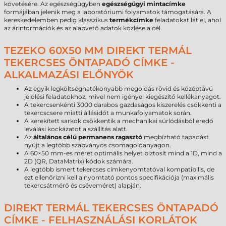
követésére. Az egészségügyben
egészségügyi mintacímke
formájában jelenik meg a laboratóriumi folyamatok támogatására. A
kereskedelemben pedig klasszikus
termékcímke
feladatokat lát el, ahol
az árinformációk és az alapvető adatok közlése a cél.
TEZEKO 60X50 MM DIREKT TERMÁL
TEKERCSES ÖNTAPADÓ CÍMKE -
ALKALMAZÁSI ELŐNYÖK
Az egyik legköltséghatékonyabb megoldás rövid és középtávú
jelölési feladatokhoz, mivel nem igényel kiegészítő kellékanyagot.
A tekercsenkénti 3000 darabos gazdaságos kiszerelés csökkenti a
tekercscsere miatti állásidőt a munkafolyamatok során.
A kerekített sarkok csökkentik a mechanikai súrlódásból eredő
leválási kockázatot a szállítás alatt.
Az
általános célú permanens ragasztó
megbízható tapadást
nyújt a legtöbb szabványos csomagolóanyagon.
A 60×50 mm-es méret optimális helyet biztosít mind a 1D, mind a
2D (QR, DataMatrix) kódok számára.
A legtöbb ismert tekercses címkenyomtatóval kompatibilis, de
ezt ellenőrizni kell a nyomtató pontos specifikációja (maximális
tekercsátmérő és cséveméret) alapján.
DIREKT TERMÁL TEKERCSES ÖNTAPADÓ
CÍMKE - FELHASZNÁLÁSI KORLÁTOK