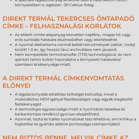
környezetben is, egészen -30 Celsius-fokig.
DIREKT TERMÁL TEKERCSES ÖNTAPADÓ
CÍMKE - FELHASZNÁLÁSI KORLÁTOK
Az etikett címke alapanyag közvetlen napfény, magas hő vagy
erős súrlódás hatására elszíneződhet vagy elsötétedhet.
A nyomat élettartama normál beltéri körülmények (raktár, iroda)
között 1-3 év, így hosszú távú archiválásra nem javasolt.
Nem kompatibilis termotranszfer (TTR) technológiával, és nem
ajánlott tartós kültéri használatra a környezeti hatásokkal
szembeni érzékenysége miatt.
A DIREKT TERMÁL CÍMKENYOMTATÁS
ELŐNYEI
A legalacsonyabb előállítási költséget biztosítja, mivel a
működéshez NEM igényel festékszalagot vagy egyéb kiegészítő
festékanyagot.
A technológia egyszerűsége miatt a nyomtatók kezelése és
karbantartása rendkívül gyorsan elsajátítható.
Azonnali, tiszta és tűéles nyomatokat tesz lehetővé, ami kritikus a
logisztikai és gyártási adatok pontossága szempontjából.
NEM BIZTOS BENNE, MELYIK CÍMKE AZ