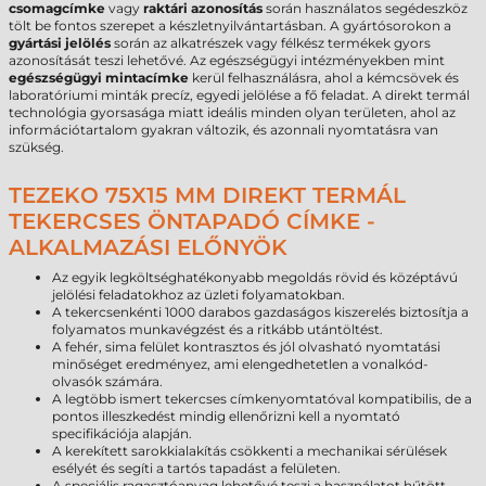
csomagcímke
vagy
raktári azonosítás
során használatos segédeszköz
tölt be fontos szerepet a készletnyilvántartásban. A gyártósorokon a
gyártási jelölés
során az alkatrészek vagy félkész termékek gyors
azonosítását teszi lehetővé. Az egészségügyi intézményekben mint
egészségügyi mintacímke
kerül felhasználásra, ahol a kémcsövek és
laboratóriumi minták precíz, egyedi jelölése a fő feladat. A direkt termál
technológia gyorsasága miatt ideális minden olyan területen, ahol az
információtartalom gyakran változik, és azonnali nyomtatásra van
szükség.
TEZEKO 75X15 MM DIREKT TERMÁL
TEKERCSES ÖNTAPADÓ CÍMKE -
ALKALMAZÁSI ELŐNYÖK
Az egyik legköltséghatékonyabb megoldás rövid és középtávú
jelölési feladatokhoz az üzleti folyamatokban.
A tekercsenkénti 1000 darabos gazdaságos kiszerelés biztosítja a
folyamatos munkavégzést és a ritkább utántöltést.
A fehér, sima felület kontrasztos és jól olvasható nyomtatási
minőséget eredményez, ami elengedhetetlen a vonalkód-
olvasók számára.
A legtöbb ismert tekercses címkenyomtatóval kompatibilis, de a
pontos illeszkedést mindig ellenőrizni kell a nyomtató
specifikációja alapján.
A kerekített sarokkialakítás csökkenti a mechanikai sérülések
esélyét és segíti a tartós tapadást a felületen.
A speciális ragasztóanyag lehetővé teszi a használatot hűtött