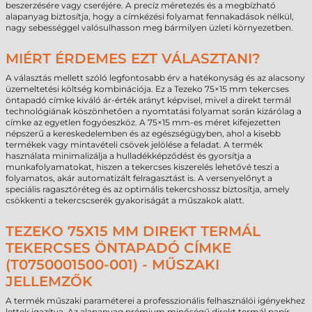
beszerzésére vagy cseréjére. A precíz méretezés és a megbízható
alapanyag biztosítja, hogy a címkézési folyamat fennakadások nélkül,
nagy sebességgel valósulhasson meg bármilyen üzleti környezetben.
MIÉRT ÉRDEMES EZT VÁLASZTANI?
A választás mellett szóló legfontosabb érv a hatékonyság és az alacsony
üzemeltetési költség kombinációja. Ez a Tezeko 75×15 mm tekercses
öntapadó címke kiváló ár-érték arányt képvisel, mivel a direkt termál
technológiának köszönhetően a nyomtatási folyamat során kizárólag a
címke az egyetlen fogyóeszköz. A 75×15 mm-es méret kifejezetten
népszerű a kereskedelemben és az egészségügyben, ahol a kisebb
termékek vagy mintavételi csövek jelölése a feladat. A termék
használata minimalizálja a hulladékképződést és gyorsítja a
munkafolyamatokat, hiszen a tekercses kiszerelés lehetővé teszi a
folyamatos, akár automatizált felragasztást is. A versenyelőnyt a
speciális ragasztóréteg és az optimális tekercshossz biztosítja, amely
csökkenti a tekercscserék gyakoriságát a műszakok alatt.
TEZEKO 75X15 MM DIREKT TERMÁL
TEKERCSES ÖNTAPADÓ CÍMKE
(T0750001500-001) - MŰSZAKI
JELLEMZŐK
A termék műszaki paraméterei a professzionális felhasználói igényekhez
lettek igazítva. Az alapanyag prémium minőségű direkt termál papír,