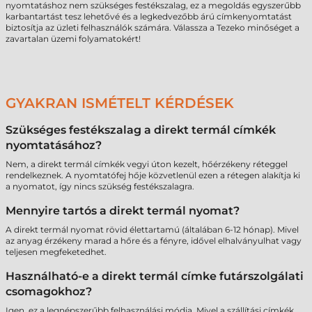
nyomtatáshoz nem szükséges festékszalag, ez a megoldás egyszerűbb
karbantartást tesz lehetővé és a legkedvezőbb árú címkenyomtatást
biztosítja az üzleti felhasználók számára. Válassza a Tezeko minőséget a
zavartalan üzemi folyamatokért!
GYAKRAN ISMÉTELT KÉRDÉSEK
Szükséges festékszalag a direkt termál címkék
nyomtatásához?
Nem, a direkt termál címkék vegyi úton kezelt, hőérzékeny réteggel
rendelkeznek. A nyomtatófej hője közvetlenül ezen a rétegen alakítja ki
a nyomatot, így nincs szükség festékszalagra.
Mennyire tartós a direkt termál nyomat?
A direkt termál nyomat rövid élettartamú (általában 6-12 hónap). Mivel
az anyag érzékeny marad a hőre és a fényre, idővel elhalványulhat vagy
teljesen megfeketedhet.
Használható-e a direkt termál címke futárszolgálati
csomagokhoz?
Igen, ez a legnépszerűbb felhasználási módja. Mivel a szállítási címkék