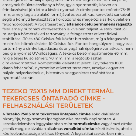
amelynek felülete érzékeny a hőre, így a nyomtatófej közvetlen
érintkezésével jön létre a kívánt nyomat. A címke pontos mérete 75×15
mm, amely téglalap alakú formájával és esztétikus, kerekített sarkaival
segíti a könnyű leválasztást a hordozóról és megelőzi a sarkok véletlen
felpöndörödését. A rögzítésért egy
általános célú permanens ragasztó
felel, amely hűtőházi környezetben is kiválóan teljesít. A stabilitást jól
mutatja a hőmérsékleti tartomány: a felragasztott etikett fizikai
stabilitása -30 és +80 Celsius-fok között biztosított, míg a felragasztás
minimális hőmérséklete -10 Celsius-fok. Fontos hangsúlyozni, hogy ez a
tartomány a címke tapadására és anyagának épségére vonatkozik, nem
pedig a nyomat UV-állóságára. A tekercs belső magátmérője 40 mm,
míg a teljes külső átmérő 70 mm, ami a legtöbb asztali
címkenyomtatóval kompatibilis kialakítást jelent. Egy tekercs 1000
darab fehér színű, nyomatlan etikettet tartalmaz, amelyek egyetlen
pályán helyezkednek el, biztosítva az egyenletes továbbítást a
nyomtatás során.
TEZEKO 75X15 MM DIREKT TERMÁL
TEKERCSES ÖNTAPADÓ CÍMKE -
FELHASZNÁLÁSI TERÜLETEK
A
Tezeko 75×15 mm tekercses öntapadó címke
sokoldalúságát
bizonyítja, hogy számos iparágban alkalmazzák napi szinten. A
kereskedelemben leggyakrabban mint
termékcímke
vagy árazó címke
jelenik meg, de kiválóan alkalmas
vonalkód címke
készítésére is, ahol a
kód leolvashatósága kritikus tényező. A logisztikai szektorban mint