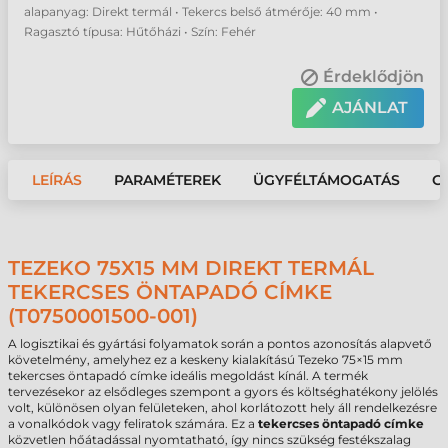
alapanyag: Direkt termál • Tekercs belső átmérője: 40 mm •
Ragasztó típusa: Hűtőházi • Szín: Fehér
Érdeklődjön
AJÁNLAT
LEÍRÁS
PARAMÉTEREK
ÜGYFÉLTÁMOGATÁS
G
TEZEKO 75X15 MM DIREKT TERMÁL
TEKERCSES ÖNTAPADÓ CÍMKE
(T0750001500-001)
A logisztikai és gyártási folyamatok során a pontos azonosítás alapvető
követelmény, amelyhez ez a keskeny kialakítású Tezeko 75×15 mm
tekercses öntapadó címke ideális megoldást kínál. A termék
tervezésekor az elsődleges szempont a gyors és költséghatékony jelölés
volt, különösen olyan felületeken, ahol korlátozott hely áll rendelkezésre
a vonalkódok vagy feliratok számára. Ez a
tekercses öntapadó címke
közvetlen hőátadással nyomtatható, így nincs szükség festékszalag