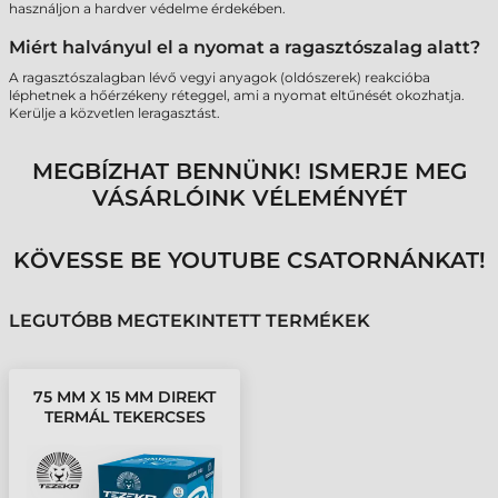
használjon a hardver védelme érdekében.
Miért halványul el a nyomat a ragasztószalag alatt?
A ragasztószalagban lévő vegyi anyagok (oldószerek) reakcióba
léphetnek a hőérzékeny réteggel, ami a nyomat eltűnését okozhatja.
Kerülje a közvetlen leragasztást.
MEGBÍZHAT BENNÜNK! ISMERJE MEG
VÁSÁRLÓINK VÉLEMÉNYÉT
KÖVESSE BE YOUTUBE CSATORNÁNKAT!
LEGUTÓBB MEGTEKINTETT TERMÉKEK
75 MM X 15 MM DIREKT
TERMÁL TEKERCSES
ETIKETT CÍMKE FEHÉR (
1000 CÍMKE/TEKERCS )