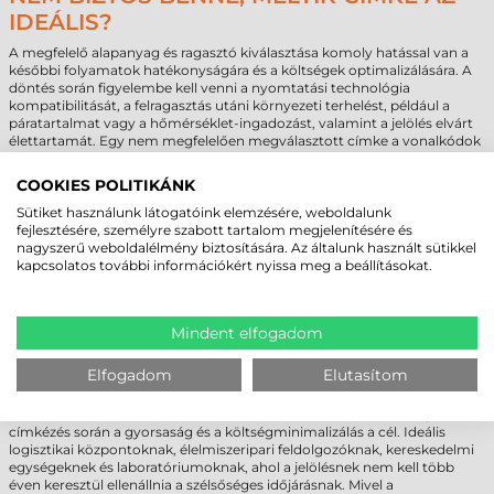
IDEÁLIS?
A megfelelő alapanyag és ragasztó kiválasztása komoly hatással van a
későbbi folyamatok hatékonyságára és a költségek optimalizálására. A
döntés során figyelembe kell venni a nyomtatási technológia
kompatibilitását, a felragasztás utáni környezeti terhelést, például a
páratartalmat vagy a hőmérséklet-ingadozást, valamint a jelölés elvárt
élettartamát. Egy nem megfelelően megválasztott címke a vonalkódok
olvashatatlanságához vagy a jelölés idő előtti leeséséhez vezethet, ami
komoly üzleti kockázatot jelenthet.
COOKIES POLITIKÁNK
Amennyiben bizonytalan a választásban, szakértő csapatunk készséggel
Sütiket használunk látogatóink elemzésére, weboldalunk
áll rendelkezésére a technikai specifikációk pontosításában. Különösen
fejlesztésére, személyre szabott tartalom megjelenítésére és
egyedi igények vagy nagy volumenű megrendelések esetén javasoljuk a
nagyszerű weboldalélmény biztosítására. Az általunk használt sütikkel
közvetlen kapcsolatfelvételt, hogy személyre szabott ajánlattal és
kapcsolatos további információkért nyissa meg a beállításokat.
technológiai tanácsadással segíthessük a legoptimálisabb megoldás
megtalálását. A professzionális B2B kiszolgálás keretében segítünk a
nyomtatója paramétereinek megfelelő tekercsméret kiválasztásában is.
Mindent elfogadom
TEZEKO TEKERCSES ÖNTAPADÓ CÍMKE -
Elfogadom
Elutasítom
KINEK AJÁNLOTT?
A termék kiváló választás azon vállalkozások számára, ahol a napi szintű
címkézés során a gyorsaság és a költségminimalizálás a cél. Ideális
logisztikai központoknak, élelmiszeripari feldolgozóknak, kereskedelmi
egységeknek és laboratóriumoknak, ahol a jelölésnek nem kell több
éven keresztül ellenállnia a szélsőséges időjárásnak. Mivel a