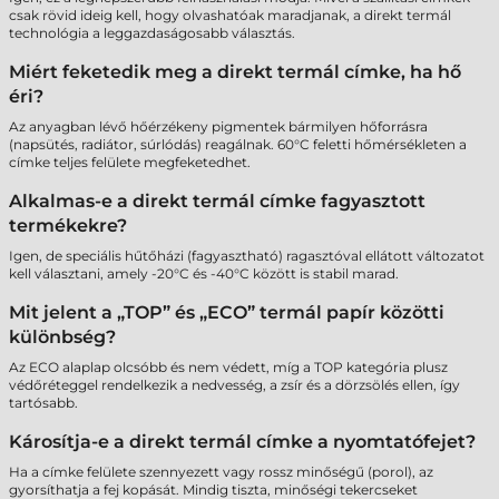
csak rövid ideig kell, hogy olvashatóak maradjanak, a direkt termál
technológia a leggazdaságosabb választás.
Miért feketedik meg a direkt termál címke, ha hő
éri?
Az anyagban lévő hőérzékeny pigmentek bármilyen hőforrásra
(napsütés, radiátor, súrlódás) reagálnak. 60°C feletti hőmérsékleten a
címke teljes felülete megfeketedhet.
Alkalmas-e a direkt termál címke fagyasztott
termékekre?
Igen, de speciális hűtőházi (fagyasztható) ragasztóval ellátott változatot
kell választani, amely -20°C és -40°C között is stabil marad.
Mit jelent a „TOP” és „ECO” termál papír közötti
különbség?
Az ECO alaplap olcsóbb és nem védett, míg a TOP kategória plusz
védőréteggel rendelkezik a nedvesség, a zsír és a dörzsölés ellen, így
tartósabb.
Károsítja-e a direkt termál címke a nyomtatófejet?
Ha a címke felülete szennyezett vagy rossz minőségű (porol), az
gyorsíthatja a fej kopását. Mindig tiszta, minőségi tekercseket