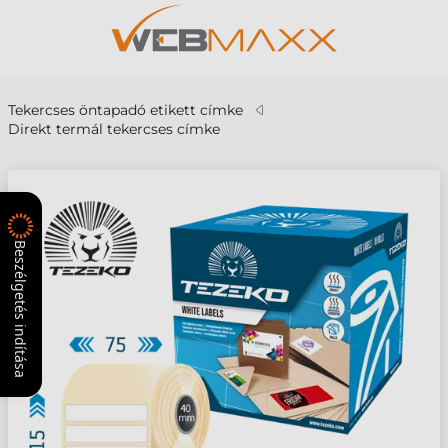
Tekercses öntapadó etikett címke
Direkt termál tekercses címke
Beszélgetés indítása