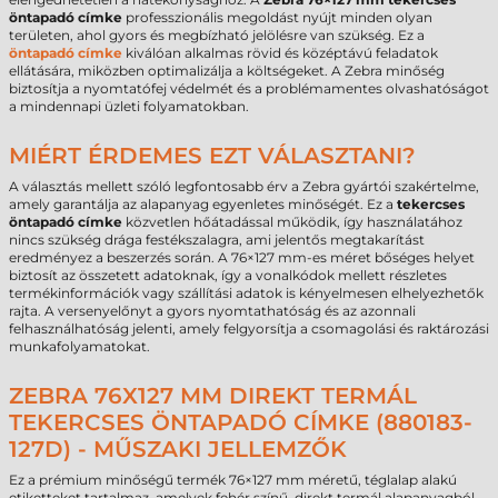
öntapadó címke
professzionális megoldást nyújt minden olyan
területen, ahol gyors és megbízható jelölésre van szükség. Ez a
öntapadó címke
kiválóan alkalmas rövid és középtávú feladatok
ellátására, miközben optimalizálja a költségeket. A Zebra minőség
biztosítja a nyomtatófej védelmét és a problémamentes olvashatóságot
a mindennapi üzleti folyamatokban.
MIÉRT ÉRDEMES EZT VÁLASZTANI?
A választás mellett szóló legfontosabb érv a Zebra gyártói szakértelme,
amely garantálja az alapanyag egyenletes minőségét. Ez a
tekercses
öntapadó címke
közvetlen hőátadással működik, így használatához
nincs szükség drága festékszalagra, ami jelentős megtakarítást
eredményez a beszerzés során. A 76×127 mm-es méret bőséges helyet
biztosít az összetett adatoknak, így a vonalkódok mellett részletes
termékinformációk vagy szállítási adatok is kényelmesen elhelyezhetők
rajta. A versenyelőnyt a gyors nyomtathatóság és az azonnali
felhasználhatóság jelenti, amely felgyorsítja a csomagolási és raktározási
munkafolyamatokat.
ZEBRA 76X127 MM DIREKT TERMÁL
TEKERCSES ÖNTAPADÓ CÍMKE (880183-
127D) - MŰSZAKI JELLEMZŐK
Ez a prémium minőségű termék 76×127 mm méretű, téglalap alakú
etiketteket tartalmaz, amelyek fehér színű, direkt termál alapanyagból