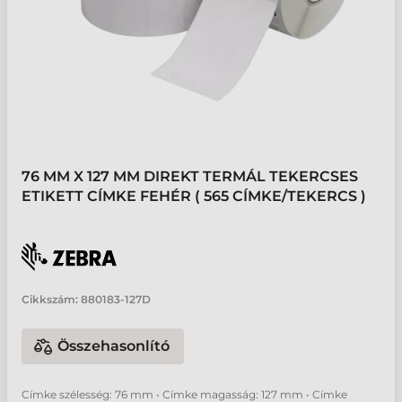
76 MM X 127 MM DIREKT TERMÁL TEKERCSES
ETIKETT CÍMKE FEHÉR ( 565 CÍMKE/TEKERCS )
Cikkszám:
880183-127D
Összehasonlító
Címke szélesség: 76 mm • Címke magasság: 127 mm • Címke