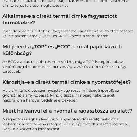
(napsütés, radiátor, súrlódás) reagálnak. 60°C feletti hőmérsékleten a
címke teljes felülete megfeketedhet.
Alkalmas-e a direkt termál címke fagyasztott
termékekre?
Igen, de speciális hűtőházi (fagyasztható) ragasztóval ellátott változatot
kell választani, amely -20°C és -40°C között is stabil marad.
Mit jelent a „TOP” és „ECO” termál papír közötti
különbség?
Az ECO alaplap olcsóbb és nem védett, míg a TOP kategória plusz
védőréteggel rendelkezik a nedvesség, a zsír és a dörzsölés ellen, így
tartósabb.
Károsítja-e a direkt termál címke a nyomtatófejet?
Ha a címke felülete szennyezett vagy rossz minőségű (porol), az
gyorsíthatja a fej kopását. Mindig tiszta, minőségi tekercseket
használjon a hardver védelme érdekében.
Miért halványul el a nyomat a ragasztószalag alatt?
A ragasztószalagban lévő vegyi anyagok (oldószerek) reakcióba
léphetnek a hőérzékeny réteggel, ami a nyomat eltűnését okozhatja.
Kerülje a közvetlen leragasztást.