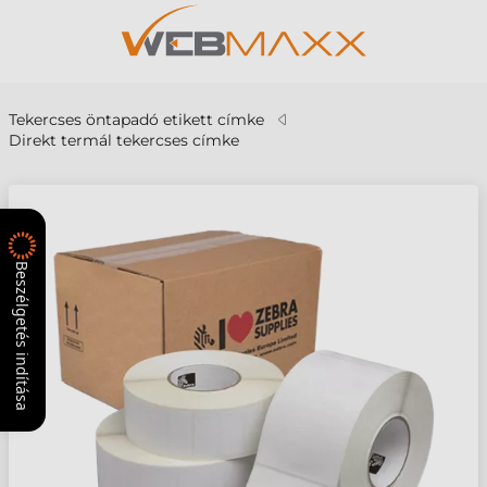
Tekercses öntapadó etikett címke
Direkt termál tekercses címke
Beszélgetés indítása