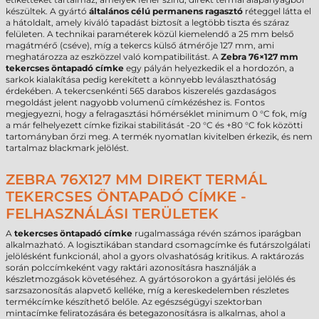
készültek. A gyártó
általános célú permanens ragasztó
réteggel látta el
a hátoldalt, amely kiváló tapadást biztosít a legtöbb tiszta és száraz
felületen. A technikai paraméterek közül kiemelendő a 25 mm belső
magátmérő (cséve), míg a tekercs külső átmérője 127 mm, ami
meghatározza az eszközzel való kompatibilitást. A
Zebra 76×127 mm
tekercses öntapadó címke
egy pályán helyezkedik el a hordozón, a
sarkok kialakítása pedig kerekített a könnyebb leválaszthatóság
érdekében. A tekercsenkénti 565 darabos kiszerelés gazdaságos
megoldást jelent nagyobb volumenű címkézéshez is. Fontos
megjegyezni, hogy a felragasztási hőmérséklet minimum 0 °C fok, míg
a már felhelyezett címke fizikai stabilitását -20 °C és +80 °C fok közötti
tartományban őrzi meg. A termék nyomatlan kivitelben érkezik, és nem
tartalmaz blackmark jelölést.
ZEBRA 76X127 MM DIREKT TERMÁL
TEKERCSES ÖNTAPADÓ CÍMKE -
FELHASZNÁLÁSI TERÜLETEK
A
tekercses öntapadó címke
rugalmassága révén számos iparágban
alkalmazható. A logisztikában standard csomagcímke és futárszolgálati
jelölésként funkcionál, ahol a gyors olvashatóság kritikus. A raktározás
során polccímkeként vagy raktári azonosításra használják a
készletmozgások követéséhez. A gyártósorokon a gyártási jelölés és
sarzsazonosítás alapvető kelléke, míg a kereskedelemben részletes
termékcímke készíthető belőle. Az egészségügyi szektorban
mintacímke feliratozására és betegazonosításra is alkalmas, ahol a