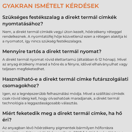
GYAKRAN ISMÉTELT KÉRDÉSEK
Szükséges festékszalag a direkt termál címkék
nyomtatásához?
Nem, a direkt termál címkék vegyi úton kezelt, hőérzékeny réteggel
rendelkeznek. A nyomtatófej hője közvetlenül ezen a rétegen alakítja ki
a nyomatot, így nincs szükség festékszalagra.
Mennyire tartós a direkt termál nyomat?
A direkt termál nyomat rövid élettartamú (általában 6-12 hónap). Mivel
az anyag érzékeny marad a hőre és a fényre, idővel elhalványulhat vagy
teljesen megfeketedhet.
Használható-e a direkt termál címke futárszolgálati
csomagokhoz?
Igen, ez a legnépszerűbb felhasználási módja. Mivel a szállítási címkék
csak rövid ideig kell, hogy olvashatóak maradjanak, a direkt termál
technológia a leggazdaságosabb választás.
Miért feketedik meg a direkt termál címke, ha hő
éri?
Az anyagban lévő hőérzékeny pigmentek bármilyen hőforrásra