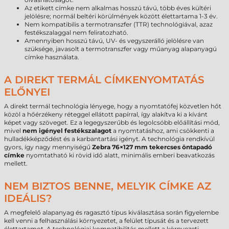
Az etikett címke nem alkalmas hosszú távú, több éves kültéri
jelölésre; normál beltéri körülmények között élettartama 1-3 év.
Nem kompatibilis a termotranszfer (TTR) technológiával, azaz
festékszalaggal nem feliratozható.
Amennyiben hosszú távú, UV- és vegyszerálló jelölésre van
szüksége, javasolt a termotranszfer vagy műanyag alapanyagú
címke használata.
A DIREKT TERMÁL CÍMKENYOMTATÁS
ELŐNYEI
A direkt termál technológia lényege, hogy a nyomtatófej közvetlen hőt
közöl a hőérzékeny réteggel ellátott papírral, így alakítva ki a kívánt
képet vagy szöveget. Ez a legegyszerűbb és legolcsóbb előállítási mód,
mivel
nem igényel festékszalagot
a nyomtatáshoz, ami csökkenti a
hulladékképződést és a karbantartási igényt. A technológia rendkívül
gyors, így nagy mennyiségű
Zebra 76×127 mm tekercses öntapadó
címke
nyomtatható ki rövid idő alatt, minimális emberi beavatkozás
mellett.
NEM BIZTOS BENNE, MELYIK CÍMKE AZ
IDEÁLIS?
A megfelelő alapanyag és ragasztó típus kiválasztása során figyelembe
kell venni a felhasználási környezetet, a felület típusát és a tervezett
élettartamot. A technológiai kompatibilitás mellett a környezeti