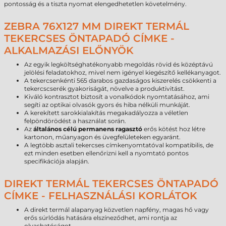
pontosság és a tiszta nyomat elengedhetetlen követelmény.
ZEBRA 76X127 MM DIREKT TERMÁL
TEKERCSES ÖNTAPADÓ CÍMKE -
ALKALMAZÁSI ELŐNYÖK
Az egyik legköltséghatékonyabb megoldás rövid és középtávú
jelölési feladatokhoz, mivel nem igényel kiegészítő kellékanyagot.
A tekercsenkénti 565 darabos gazdaságos kiszerelés csökkenti a
tekercscserék gyakoriságát, növelve a produktivitást.
Kiváló kontrasztot biztosít a vonalkódok nyomtatásához, ami
segíti az optikai olvasók gyors és hiba nélküli munkáját.
A kerekített sarokkialakítás megakadályozza a véletlen
felpöndörödést a használat során.
Az
általános célú permanens ragasztó
erős kötést hoz létre
kartonon, műanyagon és üvegfelületeken egyaránt.
A legtöbb asztali tekercses címkenyomtatóval kompatibilis, de
ezt minden esetben ellenőrizni kell a nyomtató pontos
specifikációja alapján.
DIREKT TERMÁL TEKERCSES ÖNTAPADÓ
CÍMKE - FELHASZNÁLÁSI KORLÁTOK
A direkt termál alapanyag közvetlen napfény, magas hő vagy
erős súrlódás hatására elszíneződhet, ami rontja az
olvashatóságot.