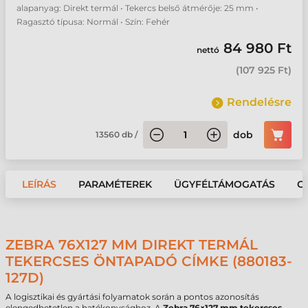
alapanyag: Direkt termál • Tekercs belső átmérője: 25 mm •
Ragasztó típusa: Normál • Szín: Fehér
84 980 Ft
nettó
(
107 925 Ft
)
Rendelésre
dob
13560
db
/
LEÍRÁS
PARAMÉTEREK
ÜGYFÉLTÁMOGATÁS
G
ZEBRA 76X127 MM DIREKT TERMÁL
TEKERCSES ÖNTAPADÓ CÍMKE (880183-
127D)
A logisztikai és gyártási folyamatok során a pontos azonosítás
elengedhetetlen a hatékonysághoz. A
Zebra 76×127 mm tekercses