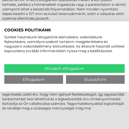
terhelés, például a hőmérséklet-ingadozás vagy a páratartalom is döntő
szempont lehet a beszerzés folyamatában. Nem minden nyomtató
képes kezelni a 127 mm-es külső tekercsátmérőt, ezért a választás előtt
szakmai ellenőrzés javasolt.
Amennyiben egyedi igényei vannak, vagy nagyobb volumenű
COOKIES POLITIKÁNK
megrendelést tervez, szakértő csapatunk készséggel nyújt technikai
támogatást. Segítünk a pontos specifikációk meghatározásában, és
Sütiket használunk látogatóink elemzésére, weboldalunk
nagy tétel esetén személyre szabott ajánlatot biztosítunk üzleti
fejlesztésére, személyre szabott tartalom megjelenítésére és
folyamataihoz. Vegye fel velünk a kapcsolatot, hogy elkerülje a nem
nagyszerű weboldalélmény biztosítására. Az általunk használt sütikkel
megfelelő anyagválasztásból eredő többletköltségeket.
kapcsolatos további információkért nyissa meg a beállításokat.
ZEBRA TEKERCSES ÖNTAPADÓ CÍMKE -
KINEK AJÁNLOTT?
Mindent elfogadom
Ez a termék ideális választás azon B2B partnerek számára, akik napi
Elfogadom
Elutasítom
szinten nagy mennyiségű szállítmányt, alkatrészt vagy terméket
azonosítanak, és fontos számukra a költséghatékonyság. A
Zebra
76×127 mm tekercses öntapadó címke
használata mellett szóló
legerősebb üzleti érv, hogy nem igényel festékszalagot, így egyszerűbb
karbantartást tesz lehetővé és a legkedvezőbb árú címkenyomtatást
biztosítja az Ön vállalkozása számára. Tegye hatékonyabbá logisztikáját
és rendelje meg a szükséges mennyiséget még ma!