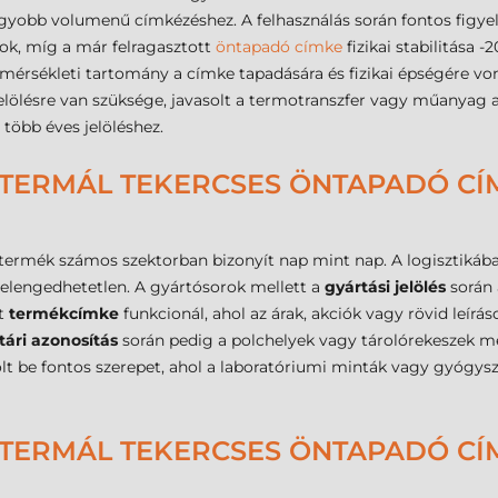
gyobb volumenű címkézéshez. A felhasználás során fontos figye
fok, míg a már felragasztott
öntapadó címke
fizikai stabilitása 
érsékleti tartomány a címke tapadására és fizikai épségére vo
elölésre van szüksége, javasolt a termotranszfer vagy műanyag 
több éves jelöléshez.
 TERMÁL TEKERCSES ÖNTAPADÓ CÍM
 termék számos szektorban bizonyít nap mint nap. A logisztiká
s elengedhetetlen. A gyártósorok mellett a
gyártási jelölés
során 
nt
termékcímke
funkcionál, ahol az árak, akciók vagy rövid leírá
tári azonosítás
során pedig a polchelyek vagy tárolórekeszek me
lt be fontos szerepet, ahol a laboratóriumi minták vagy gyógysze
 TERMÁL TEKERCSES ÖNTAPADÓ CÍ