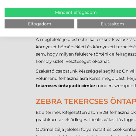
költséget eredményezi címkénként. A rendszer 
Mindent elfogadom
folyamatos maradhat. A hőérzékeny réteg gyors
Elfogadom
Elutasítom
NEM BIZTOS BENNE, MELY
A megfelelő jelöléstechnikai eszköz kiválasztá
környezet hőmérsékleti és környezeti terhelésé
sem, hogy milyen felületre történik a felragas
komoly üzleti veszteséget okozhat.
Szakértő csapatunk készséggel segíti az Ön v
volumenű felhasználásra keres megoldást, kérje
tekercses öntapadó címke
minden szempontból
ZEBRA TEKERCSES ÖNTAP
Ez a termék kifejezetten azon B2B felhasználók 
praktikum az elsődleges. Ideális választás log
Optimalizálja jelölési folyamatait és csökkent