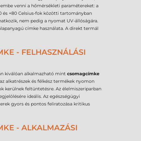
lembe venni a hőmérsékleti paramétereket: a
-20 és +80 Celsius-fok közötti tartományban
natkozik, nem pedig a nyomat UV-állóságára.
alapanyagú címke használata. A direkt termál
KE - FELHASZNÁLÁSI
ban kiválóan alkalmazható mint
csomagcímke
az alkatrészek és félkész termékek nyomon
sok kerülnek feltüntetésre. Az élelmiszeriparban
gjelölésére ideális. Az egészségügyi
rek gyors és pontos feliratozása kritikus
MKE - ALKALMAZÁSI