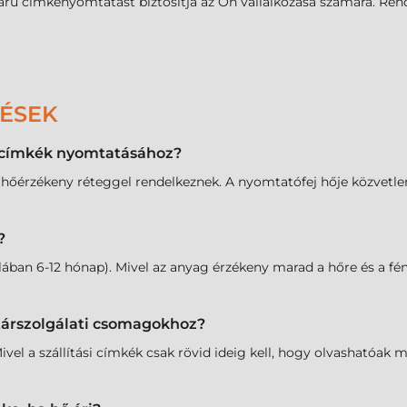
 árú címkenyomtatást biztosítja az Ön vállalkozása számára. Re
DÉSEK
l címkék nyomtatásához?
 hőérzékeny réteggel rendelkeznek. A nyomtatófej hője közvetlenü
?
ában 6-12 hónap). Mivel az anyag érzékeny marad a hőre és a fén
utárszolgálati csomagokhoz?
ivel a szállítási címkék csak rövid ideig kell, hogy olvashatóak 