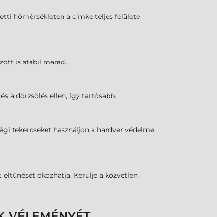
tti hőmérsékleten a címke teljes felülete
zött is stabil marad.
s a dörzsölés ellen, így tartósabb.
őségi tekercseket használjon a hardver védelme
eltűnését okozhatja. Kerülje a közvetlen
K VÉLEMÉNYÉT