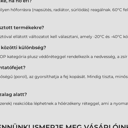
ke, ha hő éri?
n hőforrásra (napsütés, radiátor, súrlódás) reagálnak. 60°C fele
sztott termékekre?
tóval ellátott változatot kell választani, amely -20°C és -40°C kö
r közötti különbség?
 kategória plusz védőréteggel rendelkezik a nedvesség, a zsír é
mtatófejet?
őségű (porol), az gyorsíthatja a fej kopását. Mindig tiszta, min
zalag alatt?
zerek) reakcióba léphetnek a hőérzékeny réteggel, ami a nyomat 
ENNÜNK! ISMERJE MEG VÁSÁRLÓIN