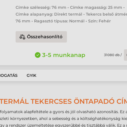
Címke szélesség: 76 mm • Címke magasság: 25 mm •
Címke alapanyag: Direkt termál • Tekercs belső átmér
76 mm • Ragasztó típusa: Normál • Szín: Fehér
Összehasonlító
3-5 munkanap
31080
db
/
MOGATÁS
GYIK
 TERMÁL TEKERCSES ÖNTAPADÓ CÍM
 folyamatok alapfeltétele a gyors és jól olvasható azonosítás. Ez
üzleti környezetben, ahol a sebesség és a költséghatékonyság ki
gy a rendszer üzemeltetése egyszerűbbé és tisztábbá válik. Ez a