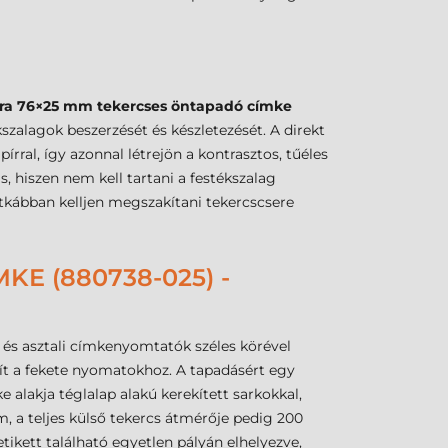
ra 76×25 mm tekercses öntapadó címke
szalagok beszerzését és készletezését. A direkt
írral, így azonnal létrejön a kontrasztos, tűéles
 hiszen nem kell tartani a festékszalag
itkábban kelljen megszakítani tekercscsere
E (880738-025) -
s asztali címkenyomtatók széles körével
osít a fekete nyomatokhoz. A tapadásért egy
ke alakja téglalap alakú kerekített sarkokkal,
, a teljes külső tekercs átmérője pedig 200
tikett található egyetlen pályán elhelyezve,