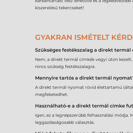
karbantartást tesz lehetővé és a legkedvezőbb
kiszerelésű tekercseket!
GYAKRAN ISMÉTELT KÉR
Szükséges festékszalag a direkt termá
Nem, a direkt termál címkék vegyi úton kezelt,
nincs szükség festékszalagra.
Mennyire tartós a direkt termál nyomat
A direkt termál nyomat rövid élettartamú (által
megfeketedhet.
Használható-e a direkt termál címke f
Igen, ez a legnépszerűbb felhasználási módja. M
leggazdaságosabb választás.