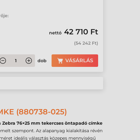
ője:
42 710 Ft
nettó
(
54 242 Ft
)
VÁSÁRLÁS
dob
KE (880738-025)
 a
Zebra 76×25 mm tekercses öntapadó címke
emelt szempont. Az alapanyag kialakítása révén
 méret ideális választás közepes mennyiségű