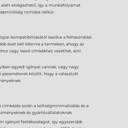
k alatt elvégezhető, így a munkafolyamat
 képminőség romlása nélkül.
giai kompatibilitásától kezdve a felhasználási
bb évet kell kibírnia a terméken, ahogy az
okhoz vagy leeső címkékhez vezethet, ami
yiben egyedi igényei vannak, vagy nagy
i paraméterek között, hogy a választott
lményeknek.
tű címkézés során a költségminimalizálás és a
tézményeknek és gyártóvállalatoknak.
em igényel festékszalagot, így egyszerűbb