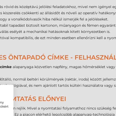
 rövid és középtávú jelölési feladatokhoz, mivel nem igényel e
kiszerelés csökkenti az állásidőt és növeli az operatív hatékony
ogy a vonalkódolvasók hiba nélkül ismerjék fel a jelöléseket.
tabil tapadást biztosít kartonon, műanyagon és fémen egyaránt
eválás esélyét a mechanikai hatásoknak kitett környezetben is.
val kompatibilis, de ezt minden esetben ellenőrizni kell a nyo
ES ÖNTAPADÓ CÍMKE - FELHASZNÁ
 címke
alapanyaga közvetlen napfény, magas hőmérséklet vagy e
álló, normál beltéri körülmények (raktár, iroda) között jellemz
technológiával, és nem ajánlott tartós kültéri használatra vagy 
NYOMTATÁS ELŐNYEI
ény
iókért
űségben rejlik. Mivel a nyomtatási folyamathoz nincs szükség fe
sonyabb. Ez a piacon elérhető legolcsóbb alapanyag-technológia 