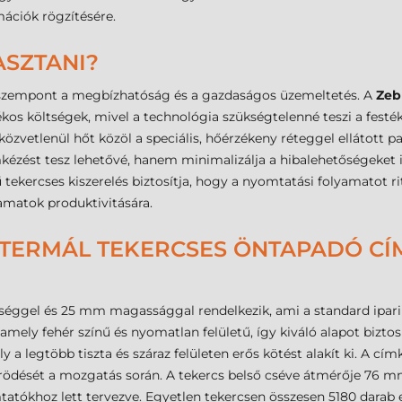
ációk rögzítésére.
ASZTANI?
b szempont a megbízhatóság és a gazdaságos üzemeltetés. A
Zeb
kos költségek, mivel a technológia szükségtelenné teszi a festék
zvetlenül hőt közöl a speciális, hőérzékeny réteggel ellátott pap
ést tesz lehetővé, hanem minimalizálja a hibalehetőségeket is,
ekercses kiszerelés biztosítja, hogy a nyomtatási folyamatot r
amatok produktivitására.
TERMÁL TEKERCSES ÖNTAPADÓ CÍMK
gel és 25 mm magassággal rendelkezik, ami a standard ipari é
 amely fehér színű és nyomatlan felületű, így kiváló alapot bizt
ly a legtöbb tiszta és száraz felületen erős kötést alakít ki. A cím
rödését a mozgatás során. A tekercs belső cséve átmérője 76 mm
atókhoz lett tervezve. Egyetlen tekercsen összesen 5180 darab e