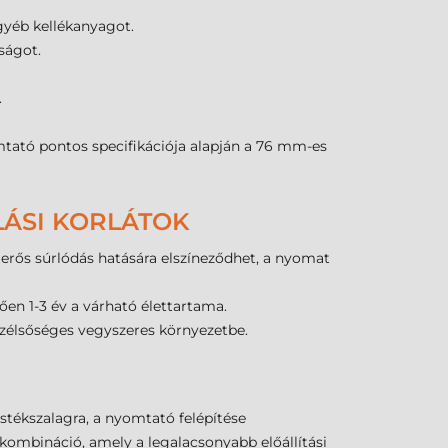
gyéb kellékanyagot.
ságot.
.
mtató pontos specifikációja alapján a 76 mm-es
LÁSI KORLÁTOK
rős súrlódás hatására elszíneződhet, a nyomat
ően 1-3 év a várható élettartama.
szélsőséges vegyszeres környezetbe.
stékszalagra, a nyomtató felépítése
kombináció, amely a legalacsonyabb előállítási