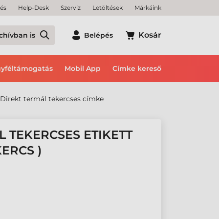
tés
Help-Desk
Szerviz
Letöltések
Márkáink
Kosár
chívban is
Belépés
yféltámogatás
Mobil App
Címke kereső
Direkt termál tekercses címke
L TEKERCSES ETIKETT
KERCS )