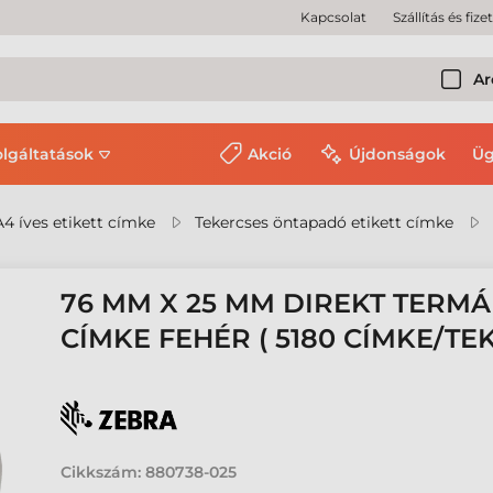
Kapcsolat
Szállítás és fize
Ar
olgáltatások
Akció
Újdonságok
Üg
A4 íves etikett címke
Tekercses öntapadó etikett címke
76 MM X 25 MM DIREKT TERMÁ
CÍMKE FEHÉR ( 5180 CÍMKE/TE
Cikkszám:
880738-025