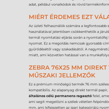
adat, például vonalkódok és rövid termékinform
MIÉRT ÉRDEMES EZT VÁL
Az üzleti felhasználók számára a legfontosab
használatával jelentősen csökkenthetők a járulé
termál nyomtatási eljárás során a nyomtatófej kö
nyomat. Ez a megoldás nemcsak gyorsabb címkéz
gyűrődésétől vagy szakadásától. A nagyméretű t
miatt, ami közvetlen hatással van a munkafoly
ZEBRA 76X25 MM DIREKT 
MŰSZAKI JELLEMZŐK
Ez a prémium minőségű termék 76 mm szélesség
kompatibilis. Az alapanyag direkt termál papír,
általános célú permanens ragasztó
felel, ame
ami segít megelőzni a szélek véletlen felpöndö
mm, ami kifejezetten az ipari kategóriájú nyomt