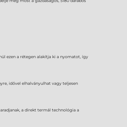
ndelje meg most a gazdaságos, 5180 darabos
l ezen a rétegen alakítja ki a nyomatot, így
yre, idővel elhalványulhat vagy teljesen
maradjanak, a direkt termál technológia a