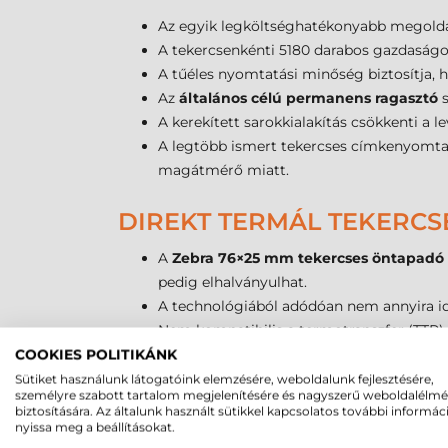
Az egyik legköltséghatékonyabb megoldás
A tekercsenkénti 5180 darabos gazdaságos 
A tűéles nyomtatási minőség biztosítja, h
Az
általános célú permanens ragasztó
s
A kerekített sarokkialakítás csökkenti a l
A legtöbb ismert tekercses címkenyomtató
magátmérő miatt.
DIREKT TERMÁL TEKERCS
A
Zebra 76×25 mm tekercses öntapadó
pedig elhalványulhat.
A technológiából adódóan nem annyira időt
Nem kompatibilis a termotranszfer (TTR) 
COOKIES POLITIKÁNK
A DIREKT TERMÁL CÍMKE
Sütiket használunk látogatóink elemzésére, weboldalunk fejlesztésére,
személyre szabott tartalom megjelenítésére és nagyszerű weboldalélm
biztosítására. Az általunk használt sütikkel kapcsolatos további informác
A direkt termál technológia lényege az egyszer
nyissa meg a beállításokat.
egyszerűbb, a karbantartási igénye pedig alac