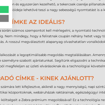
könnyen és egyszerűen kezelhető, a tekercsek cseréje pillanato
 reakcióideje lehetővé teszi a nagy sebességű nyomtatást is a
IK CÍMKE AZ IDEÁLIS?
sa során számos szempontot kell mérlegelni, a nyomtató technoló
ig. Nem mindegy, hogy a feliratnak csupán néhány hetet vagy tö
ztás. A rosszul megválasztott alapanyag olvashatatlan vonalkód
állalkozását a legoptimálisabb megoldás megtalálásában. Amenn
 személyre szabott ajánlatunkat. Segítünk eligazodni a technika
 megfeleljen az üzleti elvárásoknak és a technológiai követe
ADÓ CÍMKE - KINEK AJÁNLOTT?
számára lett kifejlesztve, akiknél a nagy mennyiségű, napi szin
isztikai központoknak, webáruházak raktárainak, egészségügyi in
se költségeit a Zebra prémium megoldásával! Ez a technológia n