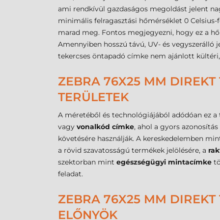
ami rendkívül gazdaságos megoldást jelent na
minimális felragasztási hőmérséklet 0 Celsius-
marad meg. Fontos megjegyezni, hogy ez a hőm
Amennyiben hosszú távú, UV- és vegyszerálló j
tekercses öntapadó címke nem ajánlott kültéri, 
ZEBRA 76X25 MM DIREKT
TERÜLETEK
A méretéből és technológiájából adódóan ez a
vagy
vonalkód címke
, ahol a gyors azonosítá
követésére használják. A kereskedelemben mi
a rövid szavatosságú termékek jelölésére, a
rak
szektorban mint
egészségügyi mintacímke
tö
feladat.
ZEBRA 76X25 MM DIREKT
ELŐNYÖK