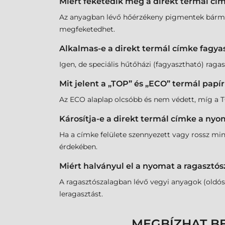
Miért feketedik meg a direkt termál cím
Az anyagban lévő hőérzékeny pigmentek bármilye
megfeketedhet.
Alkalmas-e a direkt termál címke fagya
Igen, de speciális hűtőházi (fagyasztható) ragasz
Mit jelent a „TOP” és „ECO” termál papí
Az ECO alaplap olcsóbb és nem védett, míg a TOP
Károsítja-e a direkt termál címke a nyo
Ha a címke felülete szennyezett vagy rossz min
érdekében.
Miért halványul el a nyomat a ragasztós
A ragasztószalagban lévő vegyi anyagok (oldós
leragasztást.
MEGBÍZHAT B