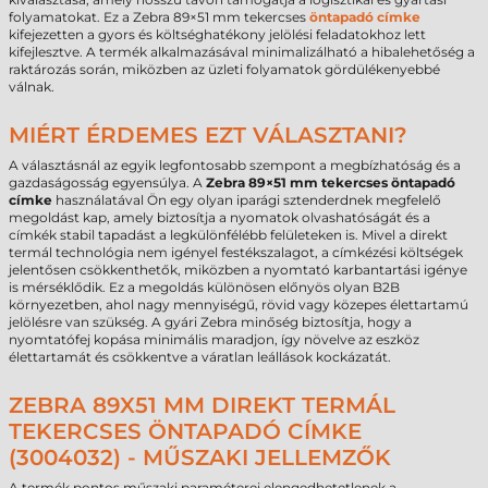
folyamatokat. Ez a Zebra 89×51 mm tekercses
öntapadó címke
kifejezetten a gyors és költséghatékony jelölési feladatokhoz lett
kifejlesztve. A termék alkalmazásával minimalizálható a hibalehetőség a
raktározás során, miközben az üzleti folyamatok gördülékenyebbé
válnak.
MIÉRT ÉRDEMES EZT VÁLASZTANI?
A választásnál az egyik legfontosabb szempont a megbízhatóság és a
gazdaságosság egyensúlya. A
Zebra 89×51 mm tekercses öntapadó
címke
használatával Ön egy olyan iparági sztenderdnek megfelelő
megoldást kap, amely biztosítja a nyomatok olvashatóságát és a
címkék stabil tapadást a legkülönfélébb felületeken is. Mivel a direkt
termál technológia nem igényel festékszalagot, a címkézési költségek
jelentősen csökkenthetők, miközben a nyomtató karbantartási igénye
is mérséklődik. Ez a megoldás különösen előnyös olyan B2B
környezetben, ahol nagy mennyiségű, rövid vagy közepes élettartamú
jelölésre van szükség. A gyári Zebra minőség biztosítja, hogy a
nyomtatófej kopása minimális maradjon, így növelve az eszköz
élettartamát és csökkentve a váratlan leállások kockázatát.
ZEBRA 89X51 MM DIREKT TERMÁL
TEKERCSES ÖNTAPADÓ CÍMKE
(3004032) - MŰSZAKI JELLEMZŐK
A termék pontos műszaki paraméterei elengedhetetlenek a