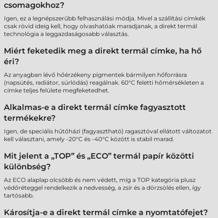
csomagokhoz?
Igen, ez a legnépszerűbb felhasználási módja. Mivel a szállítási címkék
csak rövid ideig kell, hogy olvashatóak maradjanak, a direkt termál
technológia a leggazdaságosabb választás.
Miért feketedik meg a direkt termál címke, ha hő
éri?
Az anyagban lévő hőérzékeny pigmentek bármilyen hőforrásra
(napsütés, radiátor, súrlódás) reagálnak. 60°C feletti hőmérsékleten a
címke teljes felülete megfeketedhet.
Alkalmas-e a direkt termál címke fagyasztott
termékekre?
Igen, de speciális hűtőházi (fagyasztható) ragasztóval ellátott változatot
kell választani, amely -20°C és -40°C között is stabil marad.
Mit jelent a „TOP” és „ECO” termál papír közötti
különbség?
Az ECO alaplap olcsóbb és nem védett, míg a TOP kategória plusz
védőréteggel rendelkezik a nedvesség, a zsír és a dörzsölés ellen, így
tartósabb.
Károsítja-e a direkt termál címke a nyomtatófejet?