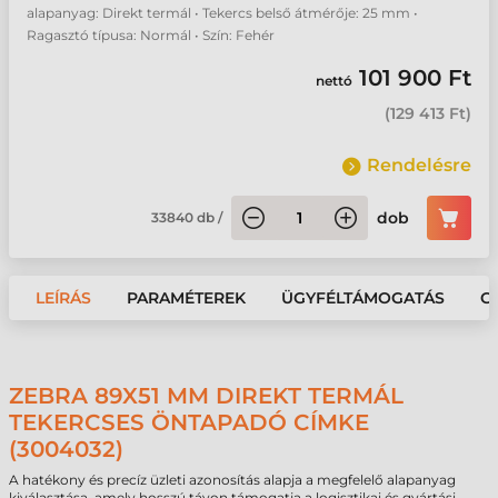
alapanyag: Direkt termál • Tekercs belső átmérője: 25 mm •
Ragasztó típusa: Normál • Szín: Fehér
101 900 Ft
nettó
(
129 413 Ft
)
Rendelésre
dob
33840
db
/
LEÍRÁS
PARAMÉTEREK
ÜGYFÉLTÁMOGATÁS
G
ZEBRA 89X51 MM DIREKT TERMÁL
TEKERCSES ÖNTAPADÓ CÍMKE
(3004032)
A hatékony és precíz üzleti azonosítás alapja a megfelelő alapanyag
kiválasztása, amely hosszú távon támogatja a logisztikai és gyártási