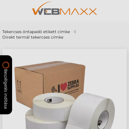
Tekercses öntapadó etikett címke
Direkt termál tekercses címke
Beszélgetés indítása