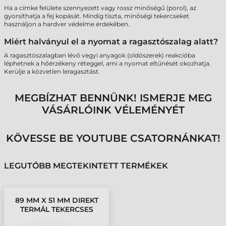
Ha a címke felülete szennyezett vagy rossz minőségű (porol), az
gyorsíthatja a fej kopását. Mindig tiszta, minőségi tekercseket
használjon a hardver védelme érdekében.
Miért halványul el a nyomat a ragasztószalag alatt?
A ragasztószalagban lévő vegyi anyagok (oldószerek) reakcióba
léphetnek a hőérzékeny réteggel, ami a nyomat eltűnését okozhatja.
Kerülje a közvetlen leragasztást.
MEGBÍZHAT BENNÜNK! ISMERJE MEG
VÁSÁRLÓINK VÉLEMÉNYÉT
KÖVESSE BE YOUTUBE CSATORNÁNKAT!
LEGUTÓBB MEGTEKINTETT TERMÉKEK
89 MM X 51 MM DIREKT
TERMÁL TEKERCSES
ETIKETT CÍMKE FEHÉR (