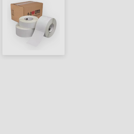
1410 CÍMKE/TEKERCS )