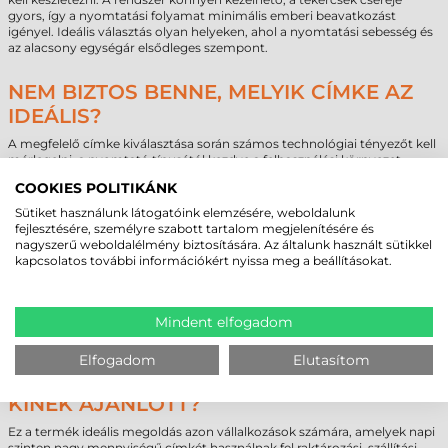
gyors, így a nyomtatási folyamat minimális emberi beavatkozást
igényel. Ideális választás olyan helyeken, ahol a nyomtatási sebesség és
az alacsony egységár elsődleges szempont.
NEM BIZTOS BENNE, MELYIK CÍMKE AZ
IDEÁLIS?
A megfelelő címke kiválasztása során számos technológiai tényezőt kell
mérlegelni, a nyomtató típusától kezdve a felhasználási környezet
hőmérsékletén át egészen a várható élettartamig. Amennyiben hosszú
COOKIES POLITIKÁNK
távú, UV- és vegyszerálló jelölésre van szüksége, javasolt a
termotranszfer vagy műanyag alapanyagú címke használata, mivel a
Sütiket használunk látogatóink elemzésére, weboldalunk
direkt termál tekercses öntapadó címke nem ajánlott kültéri, több éves
fejlesztésére, személyre szabott tartalom megjelenítésére és
jelöléshez. Szakértő csapatunk készséggel segít Önnek a technológiai
nagyszerű weboldalélmény biztosítására. Az általunk használt sütikkel
kompatibilitás és a környezeti igénybevételek elemzésében, hogy a
kapcsolatos további információkért nyissa meg a beállításokat.
legoptimálisabb döntést hozhassa meg. Egyedi igények vagy nagy
volumenű megrendelések esetén személyre szabott ajánlatokkal
támogatjuk üzleti céljait. Forduljon hozzánk bizalommal, hogy
megtaláljuk az Ön folyamataihoz legjobban illeszkedő jelöléstechnikai
Mindent elfogadom
megoldást.
Elfogadom
Elutasítom
ZEBRA TEKERCSES ÖNTAPADÓ CÍMKE -
KINEK AJÁNLOTT?
Ez a termék ideális megoldás azon vállalkozások számára, amelyek napi
szinten nagy mennyiségű címkét használnak fel raktározási, szállítási