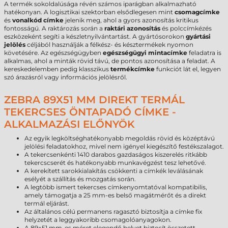
A termék sokoldalúsága révén számos iparágban alkalmazható
hatékonyan. A logisztikai szektorban elsődlegesen mint
csomagcímke
és
vonalkód címke
jelenik meg, ahol a gyors azonosítás kritikus
fontosságú. A raktározás során a
raktári azonosítás
és polccímkézés
eszközeként segíti a készletnyilvántartást. A gyártósorokon
gyártási
jelölés
céljából használják a félkész- és késztermékek nyomon
követésére. Az egészségügyben
egészségügyi mintacímke
feladatra is
alkalmas, ahol a minták rövid távú, de pontos azonosítása a feladat. A
kereskedelemben pedig klasszikus
termékcímke
funkciót lát el, legyen
szó árazásról vagy információs jelölésről.
ZEBRA 89X51 MM DIREKT TERMÁL
TEKERCSES ÖNTAPADÓ CÍMKE -
ALKALMAZÁSI ELŐNYÖK
Az egyik legköltséghatékonyabb megoldás rövid és középtávú
jelölési feladatokhoz, mivel nem igényel kiegészítő festékszalagot.
A tekercsenkénti 1410 darabos gazdaságos kiszerelés ritkább
tekercscserét és hatékonyabb munkavégzést tesz lehetővé.
A kerekített sarokkialakítás csökkenti a címkék leválásának
esélyét a szállítás és mozgatás során.
A legtöbb ismert tekercses címkenyomtatóval kompatibilis,
amely támogatja a 25 mm-es belső magátmérőt és a direkt
termál eljárást.
Az általános célú permanens ragasztó biztosítja a címke fix
helyzetét a leggyakoribb csomagolóanyagokon.
A 89×51 mm-es méret elegendő helyet biztosít összetett