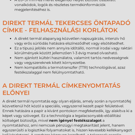
vonalkódok, logók és részletes termékinformációk
megjelenítéséhez is.
DIREKT TERMÁL TEKERCSES ÖNTAPADÓ
CÍMKE - FELHASZNÁLÁSI KORLÁTOK
A direkt termál alapanyag közvetlen napsugárzás, intenzív hő
vagy erős súrlódás hatására elszíneződhet vagy elsötétedhet.
Ez a típusú jelölés nem annyira időtálló, normál irodai vagy raktári
körülmények között jellemzően 1-3 évig marad olvasható.
Nem ajánlott kültéri használatra, valamint tartós nedvességnek
vagy vegyszereknek kitett környezetbe.
Nem kompatibilis a termotranszfer (TTR) technológiával, azaz
festékszalaggal nem felülnyomtatható.
A DIREKT TERMÁL CÍMKENYOMTATÁS
ELŐNYEI
A direkt termál nyomtatás egy olyan eljárás, amely során a nyomtatófej
közvetlenül hőt közöl a speciális, vegyszerrel kezelt papír felületével.
Ennek hatására a papír a kívánt pontokon megfeketedik, így alakítva ki a
képet vagy szöveget. Ez a technológia a legalacsonyabb előállítási
költséget biztosítja, mivel
nem igényel festékszalagot
a
nyomtatáshoz, ami nemcsak pénzügyi megtakarítást jelent, hanem
egyszerűsíti a logisztikai folyamatokat is, hiszen kevesebb kellékanyagot
kell készletezni. A rendszer könnyen kezelhető, a tekercsek cseréje