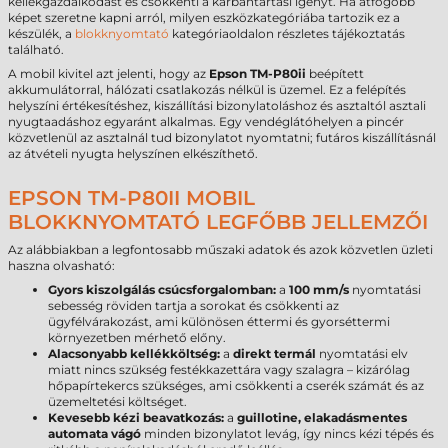
kellékgazdálkodást és csökkenti a karbantartási igényt. Ha átfogóbb
képet szeretne kapni arról, milyen eszközkategóriába tartozik ez a
készülék, a
blokknyomtató
kategóriaoldalon részletes tájékoztatás
található.
A mobil kivitel azt jelenti, hogy az
Epson TM-P80ii
beépített
akkumulátorral, hálózati csatlakozás nélkül is üzemel. Ez a felépítés
helyszíni értékesítéshez, kiszállítási bizonylatoláshoz és asztaltól asztali
nyugtaadáshoz egyaránt alkalmas. Egy vendéglátóhelyen a pincér
közvetlenül az asztalnál tud bizonylatot nyomtatni; futáros kiszállításnál
az átvételi nyugta helyszínen elkészíthető.
EPSON TM-P80II MOBIL
BLOKKNYOMTATÓ LEGFŐBB JELLEMZŐI
Az alábbiakban a legfontosabb műszaki adatok és azok közvetlen üzleti
haszna olvasható:
Gyors kiszolgálás csúcsforgalomban:
a
100 mm/s
nyomtatási
sebesség röviden tartja a sorokat és csökkenti az
ügyfélvárakozást, ami különösen éttermi és gyorséttermi
környezetben mérhető előny.
Alacsonyabb kellékköltség:
a
direkt termál
nyomtatási elv
miatt nincs szükség festékkazettára vagy szalagra – kizárólag
hőpapírtekercs szükséges, ami csökkenti a cserék számát és az
üzemeltetési költséget.
Kevesebb kézi beavatkozás:
a
guillotine, elakadásmentes
automata vágó
minden bizonylatot levág, így nincs kézi tépés és