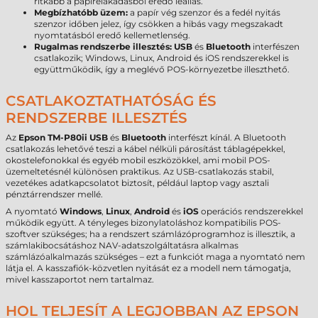
ritkább a papírelakadásból eredő leállás.
Megbízhatóbb üzem:
a papír vég szenzor és a fedél nyitás
szenzor időben jelez, így csökken a hibás vagy megszakadt
nyomtatásból eredő kellemetlenség.
Rugalmas rendszerbe illesztés:
USB
és
Bluetooth
interfészen
csatlakozik; Windows, Linux, Android és iOS rendszerekkel is
együttműködik, így a meglévő POS-környezetbe illeszthető.
CSATLAKOZTATHATÓSÁG ÉS
RENDSZERBE ILLESZTÉS
Az
Epson TM-P80ii
USB
és
Bluetooth
interfészt kínál. A Bluetooth
csatlakozás lehetővé teszi a kábel nélküli párosítást táblagépekkel,
okostelefonokkal és egyéb mobil eszközökkel, ami mobil POS-
üzemeltetésnél különösen praktikus. Az USB-csatlakozás stabil,
vezetékes adatkapcsolatot biztosít, például laptop vagy asztali
pénztárrendszer mellé.
A nyomtató
Windows
,
Linux
,
Android
és
iOS
operációs rendszerekkel
működik együtt. A tényleges bizonylatoláshoz kompatibilis POS-
szoftver szükséges; ha a rendszert számlázóprogramhoz is illesztik, a
számlakibocsátáshoz NAV-adatszolgáltatásra alkalmas
számlázóalkalmazás szükséges – ezt a funkciót maga a nyomtató nem
látja el. A kasszafiók-közvetlen nyitását ez a modell nem támogatja,
mivel kasszaportot nem tartalmaz.
HOL TELJESÍT A LEGJOBBAN AZ EPSON