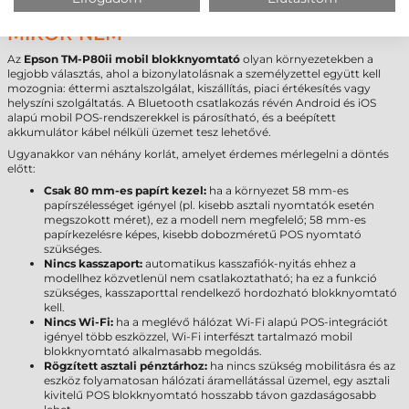
EPSON TM-P80II BLOKKNYOMTATÓ, ÉS
MIKOR NEM
Az
Epson TM-P80ii mobil blokknyomtató
olyan környezetekben a
legjobb választás, ahol a bizonylatolásnak a személyzettel együtt kell
mozognia: éttermi asztalszolgálat, kiszállítás, piaci értékesítés vagy
helyszíni szolgáltatás. A Bluetooth csatlakozás révén Android és iOS
alapú mobil POS-rendszerekkel is párosítható, és a beépített
akkumulátor kábel nélküli üzemet tesz lehetővé.
Ugyanakkor van néhány korlát, amelyet érdemes mérlegelni a döntés
előtt:
Csak 80 mm-es papírt kezel:
ha a környezet 58 mm-es
papírszélességet igényel (pl. kisebb asztali nyomtatók esetén
megszokott méret), ez a modell nem megfelelő; 58 mm-es
papírkezelésre képes, kisebb dobozméretű POS nyomtató
szükséges.
Nincs kasszaport:
automatikus kasszafiók-nyitás ehhez a
modellhez közvetlenül nem csatlakoztatható; ha ez a funkció
szükséges, kasszaporttal rendelkező hordozható blokknyomtató
kell.
Nincs Wi-Fi:
ha a meglévő hálózat Wi-Fi alapú POS-integrációt
igényel több eszközzel, Wi-Fi interfészt tartalmazó mobil
blokknyomtató alkalmasabb megoldás.
Rögzített asztali pénztárhoz:
ha nincs szükség mobilitásra és az
eszköz folyamatosan hálózati áramellátással üzemel, egy asztali
kivitelű POS blokknyomtató hosszabb távon gazdaságosabb