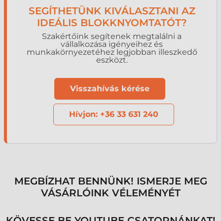
SEGÍTHETÜNK KIVÁLASZTANI AZ
IDEÁLIS BLOKKNYOMTATÓT?
Szakértőink segítenek megtalálni a
vállalkozása igényeihez és
munkakörnyezetéhez legjobban illeszkedő
eszközt.
Visszahívás kérése
Hívjon: +36 33 631 240
MEGBÍZHAT BENNÜNK! ISMERJE MEG
VÁSÁRLÓINK VÉLEMÉNYÉT
KÖVESSE BE YOUTUBE CSATORNÁNKAT!