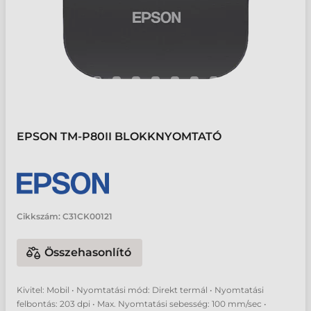
EPSON TM-P80II BLOKKNYOMTATÓ
Cikkszám:
C31CK00121
Összehasonlító
Kivitel: Mobil • Nyomtatási mód: Direkt termál • Nyomtatási
felbontás: 203 dpi • Max. Nyomtatási sebesség: 100 mm/sec •