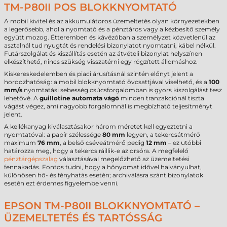
TM-P80II POS BLOKKNYOMTATÓ
A mobil kivitel és az akkumulátoros üzemeltetés olyan környezetekben
a legerősebb, ahol a nyomtató és a pénztáros vagy a kézbesítő személy
együtt mozog. Étteremben és kávézóban a személyzet közvetlenül az
asztalnál tud nyugtát és rendelési bizonylatot nyomtatni, kábel nélkül.
Futárszolgálat és kiszállítás esetén az átvételi bizonylat helyszínen
elkészíthető, nincs szükség visszatérni egy rögzített állomáshoz.
Kiskereskedelemben és piaci árusításnál szintén előnyt jelent a
hordozhatóság: a mobil blokknyomtató övcsattjával viselhető, és a
100
mm/s
nyomtatási sebesség csúcsforgalomban is gyors kiszolgálást tesz
lehetővé. A
guillotine automata vágó
minden tranzakciónál tiszta
vágást végez, ami nagyobb forgalomnál is megbízható teljesítményt
jelent.
A kellékanyag kiválasztásakor három méretet kell egyeztetni a
nyomtatóval: a papír szélessége
80 mm
legyen, a tekercsátmérő
maximum
76 mm
, a belső cséveátmérő pedig
12 mm
– ez utóbbi
határozza meg, hogy a tekercs ráillik-e az orsóra. A megfelelő
pénztárgépszalag
választásával megelőzhető az üzemeltetési
fennakadás. Fontos tudni, hogy a hőnyomat idővel halványulhat,
különösen hő- és fényhatás esetén; archiválásra szánt bizonylatok
esetén ezt érdemes figyelembe venni.
EPSON TM-P80II BLOKKNYOMTATÓ –
ÜZEMELTETÉS ÉS TARTÓSSÁG