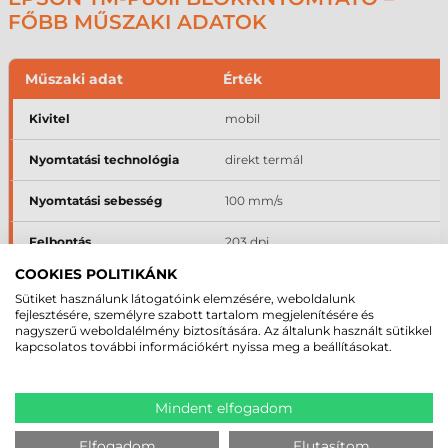
FŐBB MŰSZAKI ADATOK
Műszaki adat
Érték
Kivitel
mobil
Nyomtatási technológia
direkt termál
Nyomtatási sebesség
100 mm/s
Felbontás
203 dpi
COOKIES POLITIKÁNK
Kellékanyag-szélesség
80 mm
Sütiket használunk látogatóink elemzésére, weboldalunk
fejlesztésére, személyre szabott tartalom megjelenítésére és
Interfészek
USB, Bluetooth
nagyszerű weboldalélmény biztosítására. Az általunk használt sütikkel
kapcsolatos további információkért nyissa meg a beállításokat.
A teljes műszaki specifikáció a termékoldal „Paraméterek" fülén érhető
el.
Mindent elfogadom
MIKOR A LEGJOBB VÁLASZTÁS AZ
Elfogadom
Elutasítom