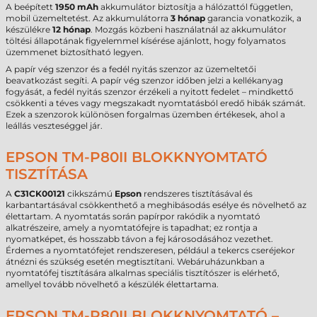
A beépített
1950 mAh
akkumulátor biztosítja a hálózattól független,
mobil üzemeltetést. Az akkumulátorra
3 hónap
garancia vonatkozik, a
készülékre
12 hónap
. Mozgás közbeni használatnál az akkumulátor
töltési állapotának figyelemmel kísérése ajánlott, hogy folyamatos
üzemmenet biztosítható legyen.
A papír vég szenzor és a fedél nyitás szenzor az üzemeltetői
beavatkozást segíti. A papír vég szenzor időben jelzi a kellékanyag
fogyását, a fedél nyitás szenzor érzékeli a nyitott fedelet – mindkettő
csökkenti a téves vagy megszakadt nyomtatásból eredő hibák számát.
Ezek a szenzorok különösen forgalmas üzemben értékesek, ahol a
leállás veszteséggel jár.
EPSON TM-P80II BLOKKNYOMTATÓ
TISZTÍTÁSA
A
C31CK00121
cikkszámú
Epson
rendszeres tisztításával és
karbantartásával csökkenthető a meghibásodás esélye és növelhető az
élettartam. A nyomtatás során papírpor rakódik a nyomtató
alkatrészeire, amely a nyomtatófejre is tapadhat; ez rontja a
nyomatképet, és hosszabb távon a fej károsodásához vezethet.
Érdemes a nyomtatófejet rendszeresen, például a tekercs cseréjekor
átnézni és szükség esetén megtisztítani. Webáruházunkban a
nyomtatófej tisztítására alkalmas speciális tisztítószer is elérhető,
amellyel tovább növelhető a készülék élettartama.
EPSON TM-P80II BLOKKNYOMTATÓ –