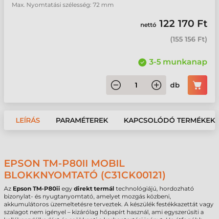
Max. Nyomtatási szélesség: 72 mm
122 170 Ft
nettó
(
155 156 Ft
)
3-5 munkanap
db
LEÍRÁS
PARAMÉTEREK
KAPCSOLÓDÓ TERMÉKEK
EPSON TM-P80II MOBIL
BLOKKNYOMTATÓ (C31CK00121)
Az
Epson TM-P80ii
egy
direkt termál
technológiájú, hordozható
bizonylat- és nyugtanyomtató, amelyet mozgás közbeni,
akkumulátoros üzemeltetésre terveztek. A készülék festékkazettát vagy
szalagot nem igényel – kizárólag hőpapírt használ, ami egyszerűsíti a