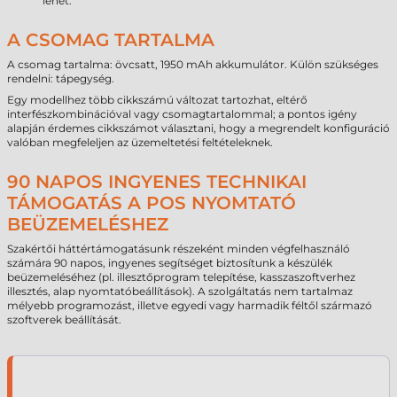
lehet.
A CSOMAG TARTALMA
A csomag tartalma: övcsatt, 1950 mAh akkumulátor. Külön szükséges
rendelni: tápegység.
Egy modellhez több cikkszámú változat tartozhat, eltérő
interfészkombinációval vagy csomagtartalommal; a pontos igény
alapján érdemes cikkszámot választani, hogy a megrendelt konfiguráció
valóban megfeleljen az üzemeltetési feltételeknek.
90 NAPOS INGYENES TECHNIKAI
TÁMOGATÁS A POS NYOMTATÓ
BEÜZEMELÉSHEZ
Szakértői háttértámogatásunk részeként minden végfelhasználó
számára 90 napos, ingyenes segítséget biztosítunk a készülék
beüzemeléséhez (pl. illesztőprogram telepítése, kasszaszoftverhez
illesztés, alap nyomtatóbeállítások). A szolgáltatás nem tartalmaz
mélyebb programozást, illetve egyedi vagy harmadik féltől származó
szoftverek beállítását.