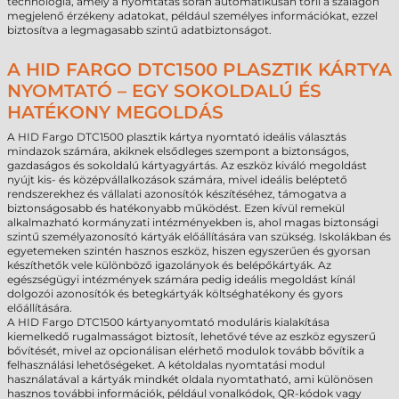
technológia, amely a nyomtatás során automatikusan törli a szalagon
megjelenő érzékeny adatokat, például személyes információkat, ezzel
biztosítva a legmagasabb szintű adatbiztonságot.
A HID FARGO DTC1500 PLASZTIK KÁRTYA
NYOMTATÓ – EGY SOKOLDALÚ ÉS
HATÉKONY MEGOLDÁS
A HID Fargo DTC1500 plasztik kártya nyomtató ideális választás
mindazok számára, akiknek elsődleges szempont a biztonságos,
gazdaságos és sokoldalú kártyagyártás. Az eszköz kiváló megoldást
nyújt kis- és középvállalkozások számára, mivel ideális beléptető
rendszerekhez és vállalati azonosítók készítéséhez, támogatva a
biztonságosabb és hatékonyabb működést. Ezen kívül remekül
alkalmazható kormányzati intézményekben is, ahol magas biztonsági
szintű személyazonosító kártyák előállítására van szükség. Iskolákban és
egyetemeken szintén hasznos eszköz, hiszen egyszerűen és gyorsan
készíthetők vele különböző igazolányok és belépőkártyák. Az
egészségügyi intézmények számára pedig ideális megoldást kínál
dolgozói azonosítók és betegkártyák költséghatékony és gyors
előállítására.
A HID Fargo DTC1500 kártyanyomtató moduláris kialakítása
kiemelkedő rugalmasságot biztosít, lehetővé téve az eszköz egyszerű
bővítését, mivel az opcionálisan elérhető modulok tovább bővítik a
felhasználási lehetőségeket. A kétoldalas nyomtatási modul
használatával a kártyák mindkét oldala nyomtatható, ami különösen
hasznos további információk, például vonalkódok, QR-kódok vagy