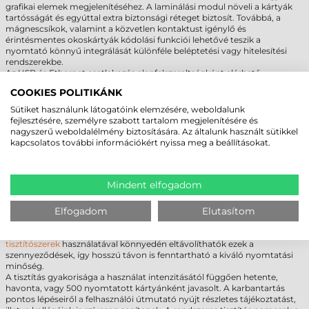
grafikai elemek megjelenítéséhez. A laminálási modul növeli a kártyák
tartósságát és egyúttal extra biztonsági réteget biztosít. Továbbá, a
mágnescsíkok, valamint a közvetlen kontaktust igénylő és
érintésmentes okoskártyák kódolási funkciói lehetővé teszik a
nyomtató könnyű integrálását különféle beléptetési vagy hitelesítési
rendszerekbe.
Az USB és Ethernet csatlakozás alapfelszereltségként elérhető,
megkönnyítve a nyomtató integrálását helyi vagy hálózati környezetbe.
COOKIES POLITIKÁNK
Az opcionális Wi-Fi modul további rugalmasságot kínál, lehetővé téve a
nyomtatást távoli helyszínekről is, kábelek nélkül. Ez különösen előnyös
Sütiket használunk látogatóink elemzésére, weboldalunk
olyan munkahelyeken vagy szervezeteknél, ahol a mobilitás vagy a
fejlesztésére, személyre szabott tartalom megjelenítésére és
nyomtató helyének szabad megválasztása fontos szempont.
nagyszerű weboldalélmény biztosítására. Az általunk használt sütikkel
kapcsolatos további információkért nyissa meg a beállításokat.
TISZTÍTÁS, KARBANTARTÁS
A kártyanyomtatók rendszeres karbantartása és tisztítása alapvető
Mindent elfogadom
fontosságú a kiváló nyomtatási minőség és a készülék hosszú
élettartamának biztosításához. A nyomtatófejre vagy a kártyavezető
Elfogadom
Elutasítom
görgőkre lerakódó por és szennyeződések elmosódott, foltos
nyomatokat eredményezhetnek, valamint növelhetik a
meghibásodások kockázatát. A megfelelő
kártyanyomtató
tisztítószerek
használatával könnyedén eltávolíthatók ezek a
szennyeződések, így hosszú távon is fenntartható a kiváló nyomtatási
minőség.
A tisztítás gyakorisága a használat intenzitásától függően hetente,
havonta, vagy 500 nyomtatott kártyánként javasolt. A karbantartás
pontos lépéseiről a felhasználói útmutató nyújt részletes tájékoztatást,