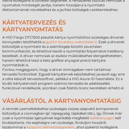
illetve kollégáink is szívesen segítenek. A rendszeres tisztítás nemcsak a
nyomatok minőségét javítja, hanem hozzájárul a nyomtató
élettartamának növeléséhez és a javítási költségek csökkentéséhez.
KÁRTYATERVEZÉS ÉS
KÁRTYANYOMTATÁS
A HID Fargo DTC1500 plasztik kártya nyomtatóhoz szükséges driverek
könnyedén letölthetők a
gyártó hivatalos weboldaláról
. Ezek a driverek
biztosítják a nyomtató és a számítógép közötti zavartalan
kommunikációt, és lehetővé teszik a nyomtatási folyamatok hatékony
kezelését. A driver nemcsak az eszköz működéséhez elengedhetetlen,
hanem lehetővé teszi a kész grafikai anyagok precíz kártyára
nyomtatását is.
Fontos megjegyezni, hogy a driver önmagában nem tartalmaz
tervezési funkciókat. Egyedi kártyatervek készítéséhez javasolt egy erre
a célra készült tervezőszoftver, például a HID Asure ID használata. Ez a
kiváló kártyatervező program számos tervezési és adatkezelési
funkcióval rendelkezik, azonban csak fizetős licenc keretében érhető el.
VÁSÁRLÁSTÓL A KÁRTYANYOMTATÁSIG
A termék üzemeltetéséhez szükséges összes alapvető komponenst
biztosítjuk a csomagban (pl. tápegység, tápkábel stb.), így Önnek már
csak a nyomtatási igényeinek leginkább megfelelő
kellékanyagot
kell
kiválasztania. Ha segítségre van szüksége, forduljon hozzánk
bizalommal a
központi elérhetőségeinken
, ahol szakértő kollégáink