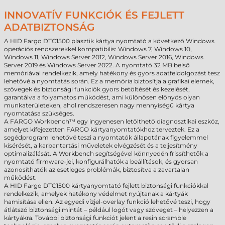
INNOVATÍV FUNKCIÓK ÉS FEJLETT
ADATBIZTONSÁG
A HID Fargo DTC1500 plasztik kártya nyomtató a következő Windows
operációs rendszerekkel kompatibilis: Windows 7, Windows 10,
Windows 11, Windows Server 2012, Windows Server 2016, Windows
Server 2019 és Windows Server 2022. A nyomtató 32 MB belső
memóriával rendelkezik, amely hatékony és gyors adatfeldolgozást tesz
lehetővé a nyomtatás során. Ez a memória biztosítja a grafikai elemek,
szövegek és biztonsági funkciók gyors betöltését és kezelését,
garantálva a folyamatos működést, ami különösen előnyös olyan
munkaterületeken, ahol rendszeresen nagy mennyiségű kártya
nyomtatása szükséges.
A FARGO Workbench™ egy ingyenesen letölthető diagnosztikai eszköz,
amelyet kifejezetten FARGO kártyanyomtatókhoz terveztek. Ez a
segédprogram lehetővé teszi a nyomtatók állapotának figyelemmel
kísérését, a karbantartási műveletek elvégzését és a teljesítmény
optimalizálását. A Workbench segítségével könnyedén frissíthetők a
nyomtató firmware-jei, konfigurálhatók a beállítások, és gyorsan
azonosíthatók az esetleges problémák, biztosítva a zavartalan
működést.
A HID Fargo DTC1500 kártyanyomtató fejlett biztonsági funkciókkal
rendelkezik, amelyek hatékony védelmet nyújtanak a kártyák
hamisítása ellen. Az egyedi vízjel-overlay funkció lehetővé teszi, hogy
átlátszó biztonsági mintát – például logót vagy szöveget – helyezzen a
kártyákra. További biztonsági funkciót jelent a resin scramble