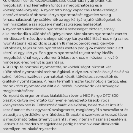
Különösen kis- és középvállalkozások számára nyújt praktikus
megoldást, ahol kiemelten fontos a megbízhatóság és a
költséghatékonyság. A nyomtató nagy kapacitású festékszalagjai
lehetővé teszik több száz kártya nyomtatását egyetlen szalag
felhasználásával, így csökkentik az egy kártyára jutó költségeket, és
minimalizálják a szalagcsere miatt szükséges leállásokat.
A nyomtató kiemelkedő nyomtatási sebességet biztosít, amely
alkalmazkodik a különböző igényekhez. Monokróm nyomtatás esetén
mindössze 6 másodperc elegendő egy kártya előállításához, míg színes
nyomtatásnál ez az idő is csupán 16 másodpercet vesz igénybe.
Kétoldalas, teljes színes nyomtatás esetén pedig 24 másodperc alatt
készül el egy kártya. Ez a gyors nyomtatási teljesítmény ideális
megoldást kínál nagy volumenű feladatokhoz, miközben a kiváló
minőségű eredményt is garantálja.
A 300 dpi felbontású nyomtatófej sokoldalúságot biztosít két
különböző nyomtatási technológiával. A dye-szublimációs eljárás élénk
színű, fotórealisztikus nyomatokat készít, tökéletes azonosítók és
grafikák nyomtatására. A resin termáltranszfer technológia tartós, éles
monokróm nyomatokat állít elő, például vonalkódok és szövegek
megjelenítéséhez.
Kompakt és ergonomikus kialakítása révén a HID Fargo DTC1500
plasztik kártya nyomtató könnyen elhelyezhető kisebb irodai
környezetekben is. Felhasználóbarát kialakítása, beleértve az intuitív
kezelőpanelt és az egyszerű szalagcserét, megkönnyíti a használatot és
biztosítja a gördülékeny működést. Strapabíró szerkezete hosszú távon
is megbízható teljesítményt garantál, még intenzív használat esetén is.
Letisztult és modern megjelenése pedig harmonikusan illeszkedik
bármilyen munkakörnyezetbe.