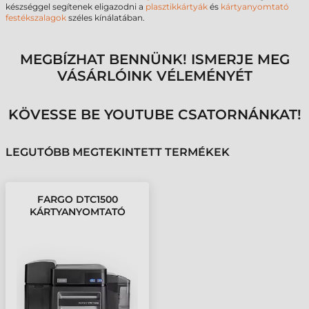
készséggel segítenek eligazodni a
plasztikkártyák
és
kártyanyomtató
festékszalagok
széles kínálatában.
MEGBÍZHAT BENNÜNK! ISMERJE MEG
VÁSÁRLÓINK VÉLEMÉNYÉT
KÖVESSE BE YOUTUBE CSATORNÁNKAT!
LEGUTÓBB MEGTEKINTETT TERMÉKEK
FARGO DTC1500
KÁRTYANYOMTATÓ