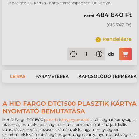
kapacitás: 100 kártya • Kártyatartó kapacitás: 100 kártya
484 840 Ft
nettó
(
615 747 Ft
)
Rendelésre
db
LEÍRÁS
PARAMÉTEREK
KAPCSOLÓDÓ TERMÉKEK
A HID FARGO DTC1500 PLASZTIK KÁRTYA
NYOMTATÓ BEMUTATÁSA
A HID Fargo DTC1500
plasztik kártyanyomtató
a költséghatékonyság, a
biztonság és a sokoldalúság optimális kombinációját kínálja. Ideális
választás azon vállalkozások számára, akik nagy mennyiségben
szeretnének kiváló minőségű és gazdaságos kártyanyomtatást végezni.