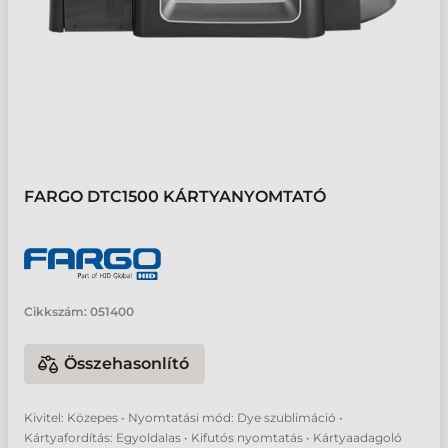
FARGO DTC1500 KÁRTYANYOMTATÓ
Cikkszám:
051400
Összehasonlító
Kivitel: Közepes • Nyomtatási mód: Dye szublimáció •
Kártyafordítás: Egyoldalas • Kifutós nyomtatás • Kártyaadagoló