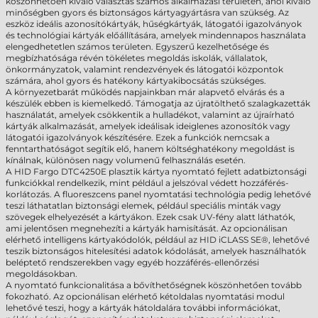
köszönhetően kiváló választás számos alkalmazási területen, ahol kiváló
minőségben gyors és biztonságos kártyagyártásra van szükség. Az
eszköz ideális azonosítókártyák, hűségkártyák, látogatói igazolványok
és technológiai kártyák előállítására, amelyek mindennapos használata
elengedhetetlen számos területen. Egyszerű kezelhetősége és
megbízhatósága révén tökéletes megoldás iskolák, vállalatok,
önkormányzatok, valamint rendezvények és látogatói központok
számára, ahol gyors és hatékony kártyakibocsátás szükséges.
A környezetbarát működés napjainkban már alapvető elvárás és a
készülék ebben is kiemelkedő. Támogatja az újratölthető szalagkazetták
használatát, amelyek csökkentik a hulladékot, valamint az újraírható
kártyák alkalmazását, amelyek ideálisak ideiglenes azonosítók vagy
látogatói igazolványok készítésére. Ezek a funkciók nemcsak a
fenntarthatóságot segítik elő, hanem költséghatékony megoldást is
kínálnak, különösen nagy volumenű felhasználás esetén.
A HID Fargo DTC4250E plasztik kártya nyomtató fejlett adatbiztonsági
funkciókkal rendelkezik, mint például a jelszóval védett hozzáférés-
korlátozás. A fluoreszcens panel nyomtatási technológia pedig lehetővé
teszi láthatatlan biztonsági elemek, például speciális minták vagy
szövegek elhelyezését a kártyákon. Ezek csak UV-fény alatt láthatók,
ami jelentősen megnehezíti a kártyák hamisítását. Az opcionálisan
elérhető intelligens kártyakódolók, például az HID iCLASS SE®, lehetővé
teszik biztonságos hitelesítési adatok kódolását, amelyek használhatók
beléptető rendszerekben vagy egyéb hozzáférés-ellenőrzési
megoldásokban.
A nyomtató funkcionalitása a bővíthetőségnek köszönhetően tovább
fokozható. Az opcionálisan elérhető kétoldalas nyomtatási modul
lehetővé teszi, hogy a kártyák hátoldalára további információkat,