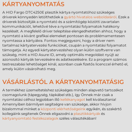
KÁRTYANYOMTATÁS
A HID Fargo DTC4250E plasztik kártya nyomtatóhoz szükséges
driverek könnyedén letölthetőek a
gyártó hivatalos weboldaláról
. Ezek a
driverek biztosítják a nyomtató és a számítógép közötti zavartalan
kommunikációt, lehetővé téve a nyomtatási folyamatok hatékony
kezelését. A megfelelő driver telepítése elengedhetetlen ahhoz, hogy a
nyomtató a kívánt grafikai elemeket pontosan és problémamentesen
nyomtassa a kártyákra. Fontos megjegyezni, hogy a driver nem
tartalmaz kártyatervezési funkciókat, csupán a nyomtatási folyamatot
támogatja. Az egyedi kártyatervezéshez olyan külön szoftverre van
szükség, mint a HID Asure ID, amely optimális megoldást nyújt az
azonosító kártyák tervezésére és adatkezelésére. Ez a program számos
testreszabási lehetőséget kínál, azonban csak fizetős licenccel érhető el,
amely külön vásárolható meg.
VÁSÁRLÁSTÓL A KÁRTYANYOMTATÁSIG
A termékhez üzemeltetéshez szükséges minden alapvető tartozékot
csomagolunk (tápegység, tápkábel stb.), így Önnek már csak a
nyomtatási célhoz legjobban illő
kellékanyagot
kell kiválasztania!
Amennyiben bármilyen segítségre van szüksége, akkor hívjon
bizalommal minket a
központi elérhetőségeink
egyikén, és szakértő
kollegáink segítenek Önnek eligazodni a
plasztikkártyák
és
kártyanyomtató festékszalagok
széles választékában!