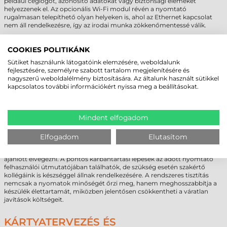
például céglogót, azonosító adatokat vagy biztonsági elemeket
helyezzenek el. Az opcionális Wi-Fi modul révén a nyomtató
rugalmasan telepíthető olyan helyeken is, ahol az Ethernet kapcsolat
nem áll rendelkezésre, így az irodai munka zökkenőmentessé válik.
TISZTÍTÁS ÉS KARBANTARTÁS
COOKIES POLITIKÁNK
A kártyanyomtatók megfelelő karbantartása és rendszeres tisztítása
Sütiket használunk látogatóink elemzésére, weboldalunk
alapvető fontosságú a kiváló nyomtatási minőség fenntartása és a
fejlesztésére, személyre szabott tartalom megjelenítésére és
készülék hosszabb élettartamának biztosítása érdekében. A por és
nagyszerű weboldalélmény biztosítására. Az általunk használt sütikkel
szennyeződések lerakódása a nyomtatófejen vagy a kártyavezető
kapcsolatos további információkért nyissa meg a beállításokat.
görgőkön elmosódott vagy foltos nyomatokat eredményezhet,
valamint növelheti a meghibásodások kockázatát. Az erre a célra
kifejlesztett
kártyanyomtató tisztítószerek
segítségével egyszerűen
Mindent elfogadom
eltávolíthatók a szennyeződések, így a nyomtató hosszú távon is
megbízható teljesítményt nyújthat, és garantálható a kifogástalan
nyomtatási végeredmény.
Elfogadom
Elutasítom
A tisztítás gyakorisága a nyomtató használatának intenzitásától függ,
de általában hetente, havonta, vagy 500 kártya nyomtatása után
ajánlott elvégezni. A pontos karbantartási lépések az adott nyomtató
felhasználói útmutatójában találhatók, de szükség esetén szakértő
kollégáink is készséggel állnak rendelkezésére. A rendszeres tisztítás
nemcsak a nyomatok minőségét őrzi meg, hanem meghosszabbítja a
készülék élettartamát, miközben jelentősen csökkentheti a váratlan
javítások költségeit.
KÁRTYATERVEZÉS ÉS