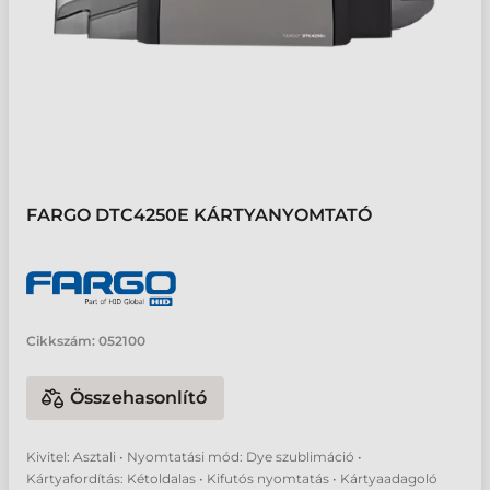
FARGO DTC4250E KÁRTYANYOMTATÓ
Cikkszám:
052100
Összehasonlító
Kivitel: Asztali • Nyomtatási mód: Dye szublimáció •
Kártyafordítás: Kétoldalas • Kifutós nyomtatás • Kártyaadagoló