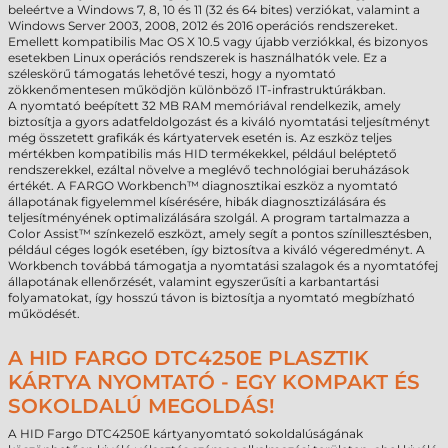
beleértve a Windows 7, 8, 10 és 11 (32 és 64 bites) verziókat, valamint a
Windows Server 2003, 2008, 2012 és 2016 operációs rendszereket.
Emellett kompatibilis Mac OS X 10.5 vagy újabb verziókkal, és bizonyos
esetekben Linux operációs rendszerek is használhatók vele. Ez a
széleskörű támogatás lehetővé teszi, hogy a nyomtató
zökkenőmentesen működjön különböző IT-infrastruktúrákban.
A nyomtató beépített 32 MB RAM memóriával rendelkezik, amely
biztosítja a gyors adatfeldolgozást és a kiváló nyomtatási teljesítményt
még összetett grafikák és kártyatervek esetén is. Az eszköz teljes
mértékben kompatibilis más HID termékekkel, például beléptető
rendszerekkel, ezáltal növelve a meglévő technológiai beruházások
értékét. A FARGO Workbench™ diagnosztikai eszköz a nyomtató
állapotának figyelemmel kísérésére, hibák diagnosztizálására és
teljesítményének optimalizálására szolgál. A program tartalmazza a
Color Assist™ színkezelő eszközt, amely segít a pontos színillesztésben,
például céges logók esetében, így biztosítva a kiváló végeredményt. A
Workbench továbbá támogatja a nyomtatási szalagok és a nyomtatófej
állapotának ellenőrzését, valamint egyszerűsíti a karbantartási
folyamatokat, így hosszú távon is biztosítja a nyomtató megbízható
működését.
A HID FARGO DTC4250E PLASZTIK
KÁRTYA NYOMTATÓ - EGY KOMPAKT ÉS
SOKOLDALÚ MEGOLDÁS!
A HID Fargo DTC4250E kártyanyomtató sokoldalúságának