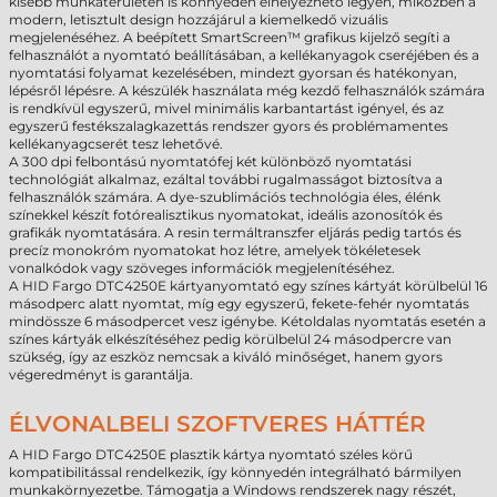
kisebb munkaterületen is könnyedén elhelyezhető legyen, miközben a
modern, letisztult design hozzájárul a kiemelkedő vizuális
megjelenéséhez. A beépített SmartScreen™ grafikus kijelző segíti a
felhasználót a nyomtató beállításában, a kellékanyagok cseréjében és a
nyomtatási folyamat kezelésében, mindezt gyorsan és hatékonyan,
lépésről lépésre. A készülék használata még kezdő felhasználók számára
is rendkívül egyszerű, mivel minimális karbantartást igényel, és az
egyszerű festékszalagkazettás rendszer gyors és problémamentes
kellékanyagcserét tesz lehetővé.
A 300 dpi felbontású nyomtatófej két különböző nyomtatási
technológiát alkalmaz, ezáltal további rugalmasságot biztosítva a
felhasználók számára. A dye-szublimációs technológia éles, élénk
színekkel készít fotórealisztikus nyomatokat, ideális azonosítók és
grafikák nyomtatására. A resin termáltranszfer eljárás pedig tartós és
precíz monokróm nyomatokat hoz létre, amelyek tökéletesek
vonalkódok vagy szöveges információk megjelenítéséhez.
A HID Fargo DTC4250E kártyanyomtató egy színes kártyát körülbelül 16
másodperc alatt nyomtat, míg egy egyszerű, fekete-fehér nyomtatás
mindössze 6 másodpercet vesz igénybe. Kétoldalas nyomtatás esetén a
színes kártyák elkészítéséhez pedig körülbelül 24 másodpercre van
szükség, így az eszköz nemcsak a kiváló minőséget, hanem gyors
végeredményt is garantálja.
ÉLVONALBELI SZOFTVERES HÁTTÉR
A HID Fargo DTC4250E plasztik kártya nyomtató széles körű
kompatibilitással rendelkezik, így könnyedén integrálható bármilyen
munkakörnyezetbe. Támogatja a Windows rendszerek nagy részét,