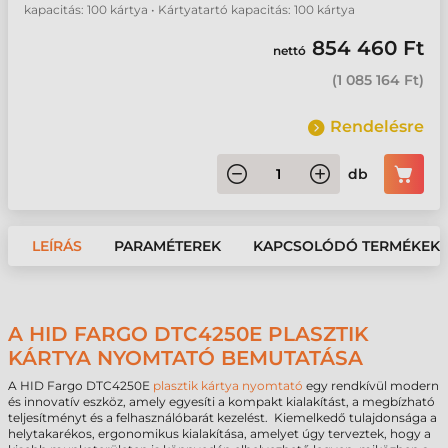
kapacitás: 100 kártya • Kártyatartó kapacitás: 100 kártya
854 460 Ft
nettó
(
1 085 164 Ft
)
Rendelésre
db
LEÍRÁS
PARAMÉTEREK
KAPCSOLÓDÓ TERMÉKEK
A HID FARGO DTC4250E PLASZTIK
KÁRTYA NYOMTATÓ BEMUTATÁSA
A HID Fargo DTC4250E
plasztik kártya nyomtató
egy rendkívül modern
és innovatív eszköz, amely egyesíti a kompakt kialakítást, a megbízható
teljesítményt és a felhasználóbarát kezelést. Kiemelkedő tulajdonsága a
helytakarékos, ergonomikus kialakítása, amelyet úgy terveztek, hogy a