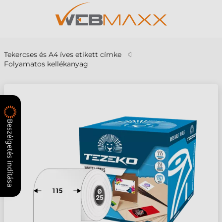
Tekercses és A4 íves etikett címke
Folyamatos kellékanyag
Beszélgetés indítása