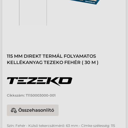
115 MM DIREKT TERMÁL FOLYAMATOS
KELLÉKANYAG TEZEKO FEHÉR ( 30 M )
Cikkszám:
T1150003000-001
Összehasonlító
Szín: Fehér • Külső tekercsátmérő: 63 mm • Címke szélesség: 115