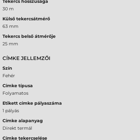
Tekercs hosszúsága
30 m
Külső tekercsátmérő
63 mm
Tekercs belső átmérője
25 mm
CÍMKE JELLEMZŐI
Szín
Fehér
Címke típusa
Folyamatos
Etikett címke pályaszáma
1 pályás
Címke alapanyag
Direkt termál
Címke tekercselése