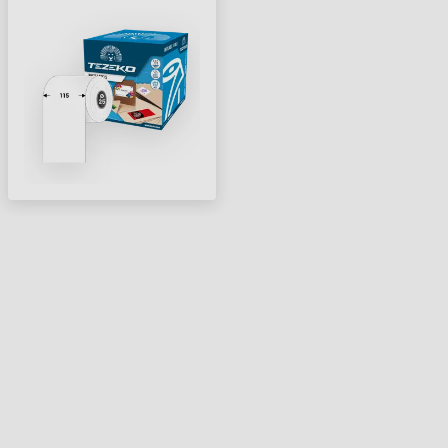
KELLÉKANYAG TEZEKO
FEHÉR ( 30 M )