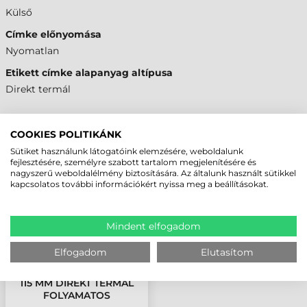
Külső
Címke előnyomása
Nyomatlan
Etikett címke alapanyag altípusa
Direkt termál
COOKIES POLITIKÁNK
MEGBÍZHAT BENNÜNK! ISMERJE MEG
Sütiket használunk látogatóink elemzésére, weboldalunk
VÁSÁRLÓINK VÉLEMÉNYÉT
fejlesztésére, személyre szabott tartalom megjelenítésére és
nagyszerű weboldalélmény biztosítására. Az általunk használt sütikkel
kapcsolatos további információkért nyissa meg a beállításokat.
KÖVESSE BE YOUTUBE CSATORNÁNKAT!
Mindent elfogadom
LEGUTÓBB MEGTEKINTETT TERMÉKEK
Elfogadom
Elutasítom
115 MM DIREKT TERMÁL
FOLYAMATOS