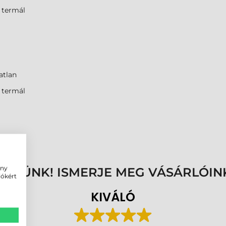
 termál
tlan
 termál
ény
ENNÜNK! ISMERJE MEG VÁSÁRLÓIN
iókért
KIVÁLÓ