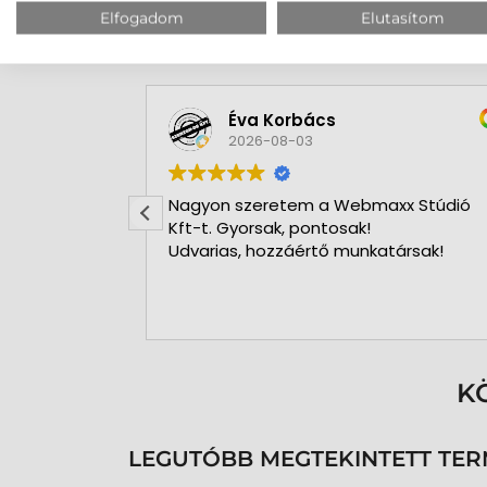
Elfogadom
Elutasítom
orbács
A bolt vásárlója
8-03
2026-07-30
tem a Webmaxx Stúdió
Gyors precíz csapat.
, pontosak!
záértő munkatársak!
K
LEGUTÓBB MEGTEKINTETT TE