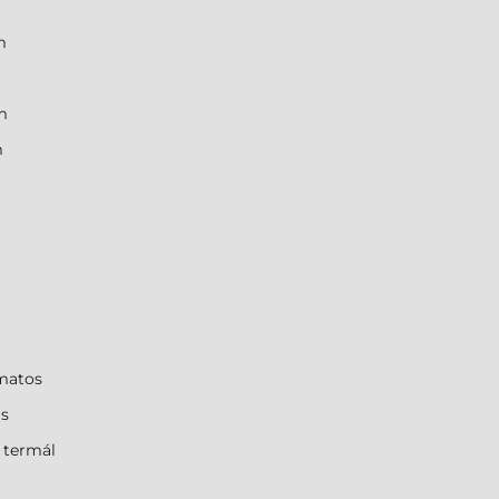
m
m
m
matos
ás
 termál