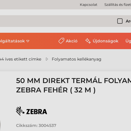
Kapcsolat
Szállítás és fize
Ar
olgáltatások
Akció
Újdonságok
Üg
A4 íves etikett címke
Folyamatos kellékanyag
50 MM DIREKT TERMÁL FOLY
ZEBRA FEHÉR ( 32 M )
Cikkszám:
3004537