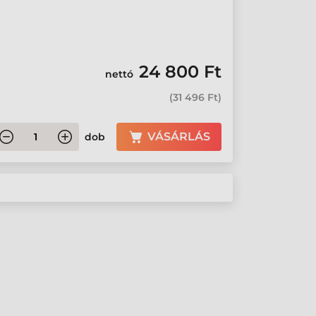
24 800 Ft
nettó
(
31 496 Ft
)
VÁSÁRLÁS
dob