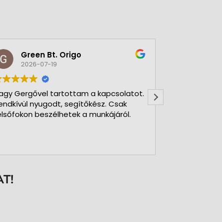
Pécsi Attila
2026-07-16
tot.
Minden rendben volt.
.
T!