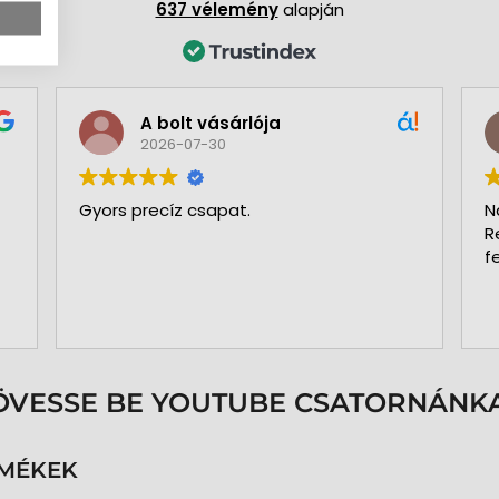
637 vélemény
alapján
Green Bt. Origo
2026-07-19
Nagy Gergővel tartottam a kapcsola
Rendkívül nyugodt, segítőkész. Csak
felsőfokon beszélhetek a munkájáról
ÖVESSE BE YOUTUBE CSATORNÁNKA
RMÉKEK