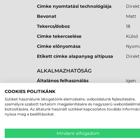
Címke nyomtatási technológiája
Direkt
Bevonat
Matt
Tekercs/doboz
18
Címke tekercselése
Külső
Címke előnyomása
Nyoma
Etikett címke alapanyag altípusa
Direkt
ALKALMAZHATÓSÁG
Általános felhasználás
Igen
COOKIES POLITIKÁNK
Sütiket használunk látogatóink elemzésére, weboldalunk fejlesztésére,
személyre szabott tartalom megjelenítésére és nagyszerű weboldalélm
MEGBÍZHAT B
biztosítására. Az általunk használt sütikkel kapcsolatos további informác
nyissa meg a beállításokat.
Mindent elfogadom