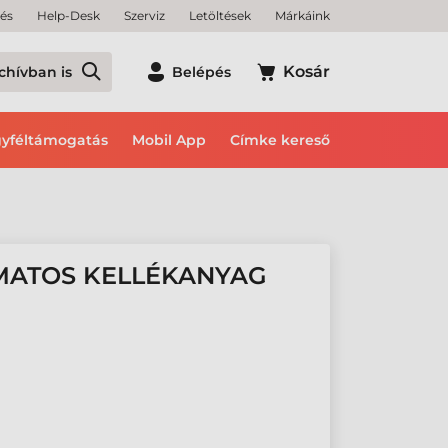
tés
Help-Desk
Szerviz
Letöltések
Márkáink
Kosár
chívban is
Belépés
yféltámogatás
Mobil App
Címke kereső
AMATOS KELLÉKANYAG