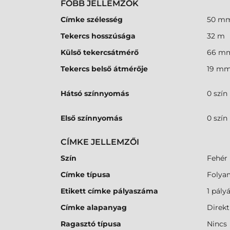
FŐBB JELLEMZŐK
Címke szélesség
50 m
Tekercs hosszúsága
32 m
Külső tekercsátmérő
66 m
Tekercs belső átmérője
19 m
Hátsó színnyomás
0 szín
Első színnyomás
0 szín
CÍMKE JELLEMZŐI
Szín
Fehér
Címke típusa
Folya
Etikett címke pályaszáma
1 pály
Címke alapanyag
Direkt
Ragasztó típusa
Nincs