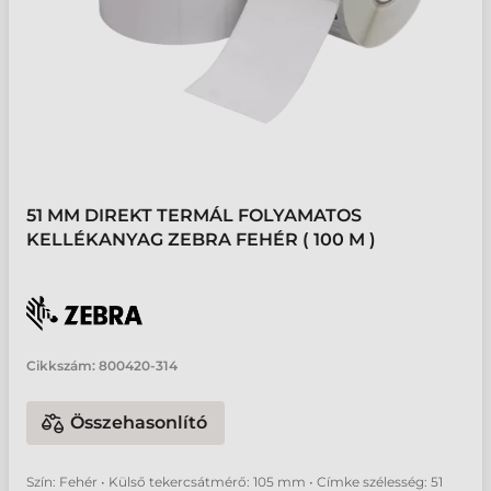
51 MM DIREKT TERMÁL FOLYAMATOS
KELLÉKANYAG ZEBRA FEHÉR ( 100 M )
Cikkszám:
800420-314
Összehasonlító
Szín: Fehér • Külső tekercsátmérő: 105 mm • Címke szélesség: 51