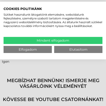
Címke tekercselése
COOKIES POLITIKÁNK
Külső
Sütiket használunk látogatóink elemzésére, weboldalunk
Címke előnyomása
fejlesztésére, személyre szabott tartalom megjelenítésére és
nagyszerű weboldalélmény biztosítására. Az általunk használt sütikkel
Nyomatlan
kapcsolatos további információkért nyissa meg a beállításokat.
Etikett címke alapanyag altípusa
Direkt termál
Mindent elfogadom
ALKALMAZHATÓSÁG
Elfogadom
Elutasítom
Általános felhasználás
Igen
MEGBÍZHAT BENNÜNK! ISMERJE MEG
VÁSÁRLÓINK VÉLEMÉNYÉT
KÖVESSE BE YOUTUBE CSATORNÁNKAT!