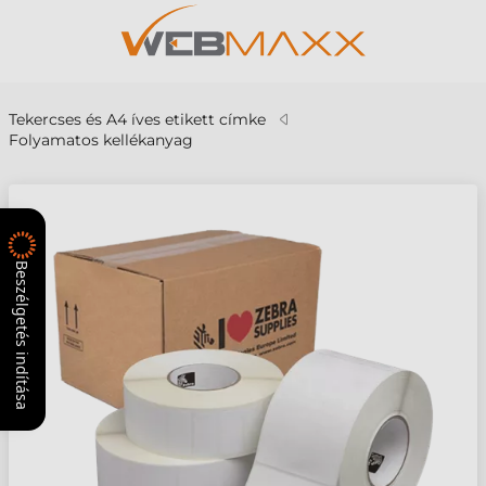
Tekercses és A4 íves etikett címke
Folyamatos kellékanyag
Beszélgetés indítása