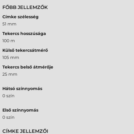
FŐBB JELLEMZŐK
Címke szélesség
51 mm
Tekercs hosszúsága
100 m
Külső tekercsátmérő
105 mm
Tekercs belső átmérője
25 mm
Hátsó színnyomás
0 szín
Első színnyomás
0 szín
CÍMKE JELLEMZŐI