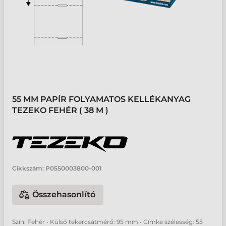
55 MM PAPÍR FOLYAMATOS KELLÉKANYAG
TEZEKO FEHÉR ( 38 M )
Cikkszám:
P0550003800-001
Összehasonlító
Szín: Fehér • Külső tekercsátmérő: 95 mm • Címke szélesség: 55