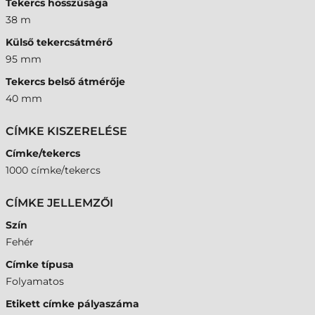
Tekercs hosszúsága
38 m
Külső tekercsátmérő
95 mm
Tekercs belső átmérője
40 mm
CÍMKE KISZERELÉSE
Címke/tekercs
1000 címke/tekercs
CÍMKE JELLEMZŐI
Szín
Fehér
Címke típusa
Folyamatos
Etikett címke pályaszáma