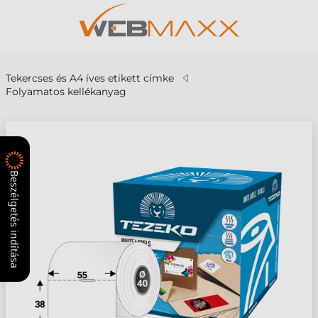
Tekercses és A4 íves etikett címke
Folyamatos kellékanyag
Beszélgetés indítása