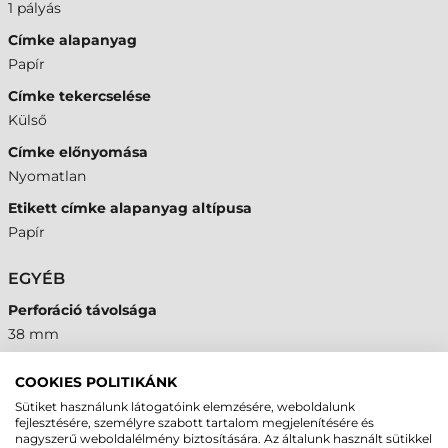
1 pályás
Címke alapanyag
Papír
Címke tekercselése
Külső
Címke előnyomása
Nyomatlan
Etikett címke alapanyag altípusa
Papír
EGYÉB
Perforáció távolsága
38 mm
Perforált címkeköz
COOKIES POLITIKÁNK
Igen
Sütiket használunk látogatóink elemzésére, weboldalunk
Vezérlő lyuk
fejlesztésére, személyre szabott tartalom megjelenítésére és
nagyszerű weboldalélmény biztosítására. Az általunk használt sütikkel
Igen