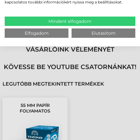
kapcsolatos további információkért nyissa meg a beállításokat.
Vezérlő lyuk pozíciója
Jobb
Mindent elfogadom
Elfogadom
Elutasítom
MEGBÍZHAT BENNÜNK! ISMERJE MEG
VÁSÁRLÓINK VÉLEMÉNYÉT
KÖVESSE BE YOUTUBE CSATORNÁNKAT!
LEGUTÓBB MEGTEKINTETT TERMÉKEK
55 MM PAPÍR
FOLYAMATOS
KELLÉKANYAG TEZEKO
FEHÉR ( 38 M )